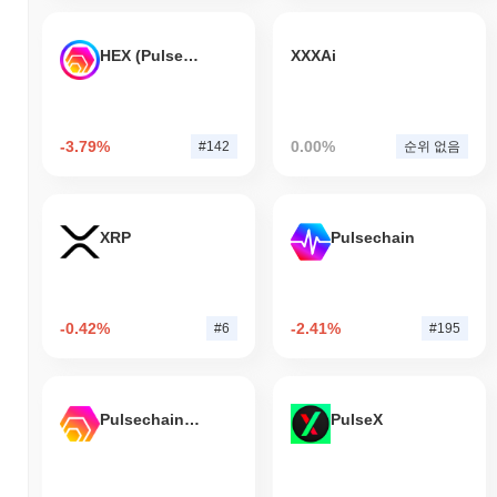
HEX (Pulsechain)
XXXAi
-3.79%
0.00%
#142
순위 없음
XRP
Pulsechain
-0.42%
-2.41%
#6
#195
Pulsechain Bridged HEX (Pulsechain)
PulseX