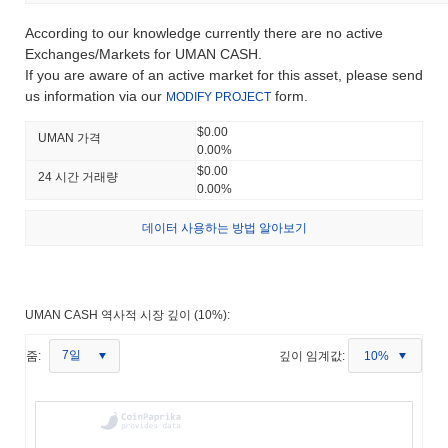
According to our knowledge currently there are no active
Exchanges/Markets for UMAN CASH.
If you are aware of an active market for this asset, please send
us information via our
form.
MODIFY PROJECT
$0.00
UMAN 가격
0.00%
$0.00
24 시간 거래량
0.00%
데이터 사용하는 방법 알아보기
UMAN CASH 역사적 시장 깊이 (10%):
7일
줌:
깊이 임계값:
10%