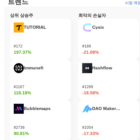
트렌드
시장 개
상위 상승주
최악의 손실자
TUTORIAL
Cysic
#172
#189
197.37%
-21.08%
Immunefi
Hashflow
#1167
#1269
118.18%
-18.58%
Bubblemaps
DAO Maker Token
#2736
#1054
90.81%
-17.33%