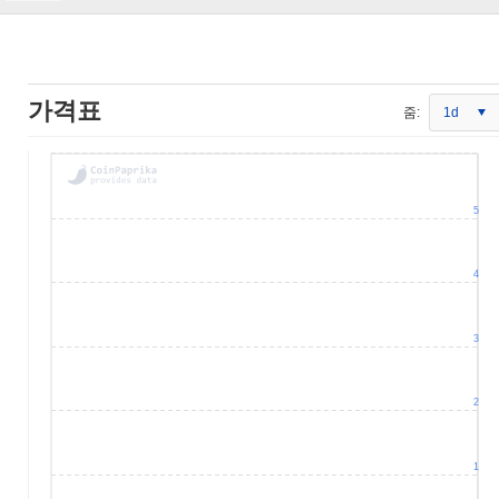
가격표
줌:
1d
5
4
3
2
1