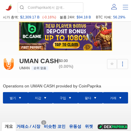
시가 총액:
$2,309.17 B
(-0.16%)
볼륨 24H:
$94.18 B
BTC 지배:
56.29%
UMAN CASH
$0.00
(0.00%)
UMAN
순위 없음
Operations on UMAN CASH provided by CoinPaprika
벌기
지갑
구입
팔다
거래
0
개요
거래소
/
시장
비슷한 코인
유동성
위젯