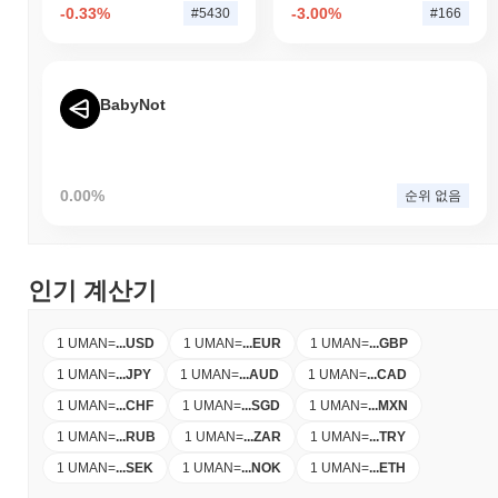
-0.33%
-3.00%
#5430
#166
BabyNot
0.00%
순위 없음
인기 계산기
1 UMAN
=
...
USD
1 UMAN
=
...
EUR
1 UMAN
=
...
GBP
1 UMAN
=
...
JPY
1 UMAN
=
...
AUD
1 UMAN
=
...
CAD
1 UMAN
=
...
CHF
1 UMAN
=
...
SGD
1 UMAN
=
...
MXN
1 UMAN
=
...
RUB
1 UMAN
=
...
ZAR
1 UMAN
=
...
TRY
1 UMAN
=
...
SEK
1 UMAN
=
...
NOK
1 UMAN
=
...
ETH