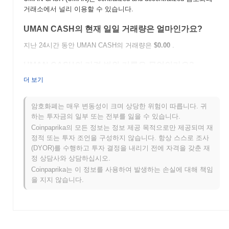
거래소에서 널리 이용할 수 있습니다.
UMAN CASH의 현재 일일 거래량은 얼마인가요?
지난 24시간 동안 UMAN CASH의 거래량은
$0.00
.
UMAN CASH의 가격 범위 기록은 무엇인가요?
더 보기
역대 최고가(ATH):
$0.008928
역대 최저가(ATL):
$0.00
암호화폐는 매우 변동성이 크며 상당한 위험이 따릅니다. 귀
UMAN CASH는 현재 ATH보다
~99.98%
낮게 거래되고 있습니다 .
하는 투자금의 일부 또는 전부를 잃을 수 있습니다.
Coinpaprika의 모든 정보는 정보 제공 목적으로만 제공되며 재
UMAN CASH는 더 넓은 암호화폐 시장과 비교하여 어
정적 또는 투자 조언을 구성하지 않습니다. 항상 스스로 조사
떤 성과를 내고 있나요?
(DYOR)를 수행하고 투자 결정을 내리기 전에 자격을 갖춘 재
지난 7일 동안 UMAN CASH는
0.00%
상승하여
0.16%
의 하락을
정 상담사와 상담하십시오.
기록한 전체 암호화폐 시장을 앞질렀습니다. 이는 더 넓은 시장 모
Coinpaprika는 이 정보를 사용하여 발생하는 손실에 대해 책임
멘텀과 비교하여 UMAN의 가격 움직임에서 강력한 성과를 나타냅
을 지지 않습니다.
니다.