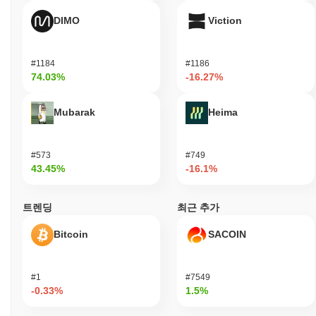
DIMO
Viction
#1184
#1186
74.03%
-16.27%
Mubarak
Heima
#573
#749
43.45%
-16.1%
트렌딩
최근 추가
Bitcoin
SACOIN
#1
#7549
-0.33%
1.5%