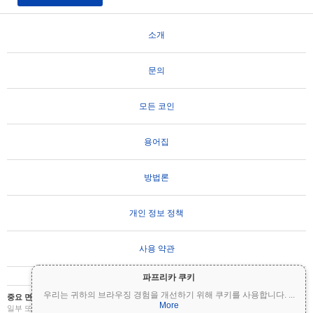
소개
문의
모든 코인
용어집
방법론
개인 정보 정책
사용 약관
파프리카 쿠키
우리는 귀하의 브라우징 경험을 개선하기 위해 쿠키를 사용합니다.
...
중요 면책 조항:
암호화폐는 변동성이 매우 높으며 상당한 위험을 수반합니다. 투자금의
More
일부 또는 전부를 잃을 수 있습니다. Coinpaprika의 모든 정보는 정보 제공 목적으로만 제