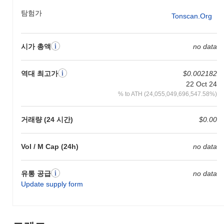
을 가능하게 합니다. 그 아키텍처는 분산형 거버넌스 모델을 통합
탐험가
Tonscan.org
하여 사용자가 플랫폼 개발 및 기능 향상에 대한 의사 결정 과정에
참여할 수 있도록 합니다. 이러한 커뮤니티 주도 접근 방식은 사용
자들 사이에 소유감을 조성하고 생태계에 적극적으로 참여하도록
시가 총액
no data
장려합니다. 또한, 트럼프 MP3는 다양한 디지털 지갑 및 플랫폼과
의 상호 운용성을 제공하여 다양한 환경에서의 접근성과 사용을 용
이하게 합니다. 이 프로젝트는 고급 암호화 기술을 통해 사용자 프
역대 최고가
$0.002182
라이버시와 보안을 강조하여 오디오 콘텐츠가 보호되면서도 창작
22 Oct 24
자들이 효과적으로 자신의 작업을 수익화할 수 있도록 합니다. 이
% to ATH (24,055,049,696,547.58%)
러한 요소들은 디지털 콘텐츠 공유 및 수익화의 진화하는 환경에서
트럼프 MP3의 독특한 역할에 기여하며, 전통적인 플랫폼과 차별
화됩니다.
거래량 (24 시간)
$0.00
트럼프 MP3로 무엇을 할 수 있나요?
Vol / M Cap (24h)
no data
트럼프 MP3 토큰은 생태계 내에서 여러 실용적인 용도로 사용됩
니다. 사용자는 트럼프 MP3를 거래 및 수수료에 활용하여 가치를
전송하고 다양한 애플리케이션에 접근할 수 있습니다. 보유자는 자
유통 공급
no data
신의 토큰을 스테이킹하여 네트워크 보안에 기여하고 보상을 받을
Update supply form
수 있는 옵션이 있습니다. 또한, 그들은 거버넌스 투표에 참여하여
프로젝트의 미래 방향에 대한 결정에 영향을 미칠 수 있습니다. 개
발자에게 트럼프 MP3는 분산형 애플리케이션(dApps) 및 통합을
구축하기 위한 도구를 제공하여 생태계 내 혁신을 촉진합니다. 이