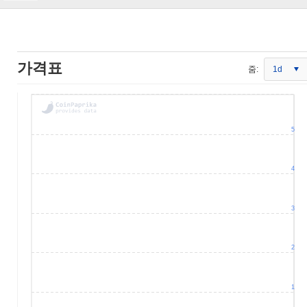
가격표
줌:
1d
5
4
3
2
1