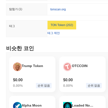
Trump MP3는 현재 ATH보다
~100.00%
낮게 거래되고 있습니다 .
탐험가
(1)
tonscan.org
Trump MP3는 더 넓은 암호화폐 시장과 비교하여 어떤
성과를 내고 있나요?
지난 7일 동안 Trump MP3는
0.00%
상승하여
0.21%
의 상승을 기
TON Token (202)
태그
록한 전체 암호화폐 시장에 뒤처졌습니다. 이는 더 넓은 시장 모멘
텀과 비교하여 TRUMP3의 가격 움직임에서 일시적인 지연을 나타
태그 제안
냅니다.
비슷한 코인
Trump Token
OTCCOIN
$0.00
$0.00
0.00%
0.00%
순위 없음
순위 없음
Alpha Moon
Loaded Nodes Token