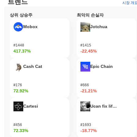
트렌드
시장 개
플랫폼은 트럼프 MP3를 거래 및 기타 기능에 사용할 수 있도록 지
원하는 다양한 지갑과 마켓플레이스를 지원합니다. 전반적으로, 이
상위 상승주
최악의 손실자
토큰의 설계는 사용자, 보유자 및 개발자의 적극적인 참여를 장려
하여 트럼프 MP3 생태계 주위에 활기찬 커뮤니티를 형성합니다.
Mobox
Jotchua
트럼프 MP3는 여전히 활성화되어 있거나 관련성이 있
나요?
#1448
#1415
트럼프 MP3는 2023년 10월 현재 최근 업데이트와 커뮤니티 참여
417.37%
-22.45%
를 통해 여전히 활성화되어 있습니다. 이 프로젝트는 생태계를 향
상시키기 위한 일련의 거버넌스 제안을 보았으며, 최신 제안은
Cash Cat
Epic Chain
2023년 9월에 제출되어 사용자 경험 개선 및 유용성 확장을 목표로
하고 있습니다. 현재 개발 노력은 디지털 자산 공간 내 접근성과 사
용을 증가시키기 위해 다양한 플랫폼과의 통합에 집중되고 있습니
#176
#666
다. 시장 존재 측면에서 트럼프 MP3는 여러 거래소에 상장되어 있
72.92%
-21.21%
으며, 투자자와 사용자로부터 지속적인 관심을 나타내는 안정적인
거래량을 유지하고 있습니다. 이 프로젝트는 또한 소셜 미디어 채
널을 통해 커뮤니티와 소통하며, 개발 로드맵에 기여하는 논의와
Cartesi
Ucan fix life in1day
피드백을 촉진합니다. 이러한 지표들은 암호화폐 분야 내에서의 지
속적인 관련성을 지원하며, 특히 주제 브랜드와 일치하는 틈새 시
장에서의 관련성을 강조합니다.
#456
#1693
72.33%
-18.77%
트럼프 MP3는 누구를 위해 설계되었나요?