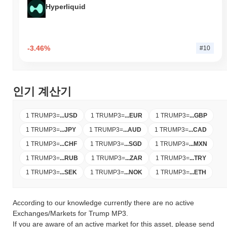
Hyperliquid
-3.46%
#10
인기 계산기
1 TRUMP3
=
...
USD
1 TRUMP3
=
...
EUR
1 TRUMP3
=
...
GBP
1 TRUMP3
=
...
JPY
1 TRUMP3
=
...
AUD
1 TRUMP3
=
...
CAD
1 TRUMP3
=
...
CHF
1 TRUMP3
=
...
SGD
1 TRUMP3
=
...
MXN
1 TRUMP3
=
...
RUB
1 TRUMP3
=
...
ZAR
1 TRUMP3
=
...
TRY
1 TRUMP3
=
...
SEK
1 TRUMP3
=
...
NOK
1 TRUMP3
=
...
ETH
According to our knowledge currently there are no active
Exchanges/Markets for Trump MP3.
If you are aware of an active market for this asset, please send