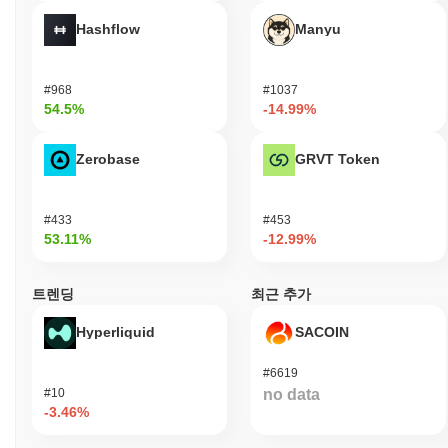
트럼프 MP3는 디지털 콘텐츠 소비자와 애호가, 특히 오디오 및 음
Hashflow
Manyu
악 관련 애플리케이션에 관심이 있는 사람들을 위해 설계되었습니
다. 이 플랫폼은 사용자가 오디오 콘텐츠에 접근하고 공유하며 분
산된 방식으로 참여할 수 있도록 합니다. 플랫폼은 사용자 친화적
#968
#1037
인 지갑과 API를 포함한 도구와 리소스를 제공하여 오디오 파일 및
54.5%
-14.99%
관련 서비스와의 원활한 상호작용을 촉진합니다. 콘텐츠 제작자 및
개발자와 같은 2차 참여자는 SDK를 활용하여 애플리케이션이나
서비스를 구축함으로써 사용자 경험을 향상시키기 위해 트럼프
Zerobase
GRVT Token
MP3와 상호작용할 수 있습니다. 이러한 참여는 그들이 혁신적인
오디오 솔루션을 만들고 플랫폼을 통해 콘텐츠를 수익화하는 데 기
여할 수 있도록 합니다. 전반적으로, 트럼프 MP3는 오디오 콘텐츠
#433
#453
주위에 활기찬 커뮤니티를 조성하는 것을 목표로 하며, 일반 사용
53.11%
-12.99%
자와 오디오 공간 내에서 새로운 애플리케이션을 개발하려는 사람
들을 모두 수용합니다.
트렌딩
최근 추가
트럼프 MP3는 어떻게 보안이 유지되나요?
Hyperliquid
SACOIN
트럼프 MP3는 검증자가 거래를 확인하고 네트워크의 무결성을 유
지하는 지분 증명(Proof of Stake, PoS) 합의 메커니즘을 사용합니
#6619
다. 이 모델에서 참가자는 일정량의 트럼프 MP3 토큰을 스테이킹
#10
no data
하여 검증자가 될 수 있으며, 이를 통해 새로운 블록을 제안하고 검
-3.46%
증할 수 있습니다. 이 스테이킹 요구 사항은 검증자가 네트워크의
보안과 성능에 vested interest를 가지도록 보장합니다. 프로토콜은