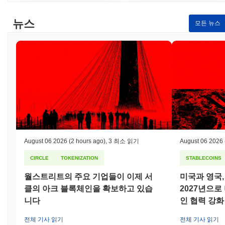
인증 및 데이터 무결성을 위해 타원 곡선 디지털 서명 알고리즘
(ECDSA)을 사용하여 거래가 안전하게 서명되고 검증될 수 있도록
뉴스
모든 뉴스
합니다. 인센티브를 조정하기 위해 네트워크는 검증자에게 거래 수
수료와 블록 보상을 제공하며, 악의적인 행동이나 거래를 올바르게
검증하지 못한 경우에는 슬래싱 패널티를 시행합니다. 추가적인 안
전 장치로는 정기적인 감사와 거버넌스 프로세스가 포함되어 있어
토큰 보유자가 의사 결정에 참여할 수 있도록 하여 네트워크의 회
복력을 높입니다. 클라이언트 구현의 다양성은 또한 네트워크의 보
안에 기여하여 단일 실패 지점과 관련된 취약성의 위험을 줄입니
다.
트럼프 MP3는 어떤 논란이나 위험에 직면했나요?
트럼프 MP3는 시작 이후 규제 조사 및 커뮤니티 분쟁과 관련된 논
August 06 2026
(2 hours ago)
,
3 최소 읽기
August 06 2026
란에 직면했습니다. 2023년 중반, 이 프로젝트는 금융 규제 준수와
관련된 문제에 직면했으며, 특히 토큰의 분류와 증권법에 대한 잠
CIRCLE
TOKENIZATION
STABLECOINS
재적 영향에 대한 논란이 있었습니다. 팀은 법적 프레임워크를 강
화하고 규제 기관과의 소통을 통해 그들의 입장을 명확히 하기 위
월스트리트의 주요 기업들이 이제 서
미국과 영국,
해 백서를 업데이트하고 더 엄격한 KYC(고객 알기) 프로토콜을 시
클의 아크 블록체인을 확보하고 있습
2027년으
행했습니다. 또한, 프로젝트의 방향에 대한 커뮤니티 거버넌스 분
니다
인 협력 강화
쟁이 발생하여 커뮤니티 내에서 일시적인 포크가 발생했습니다. 이
는 커뮤니티를 통합하고 향후 의사 결정 프로세스에 대한 명확한
전체 기사 읽기
전체 기사 읽기
지침을 설정하기 위한 거버넌스 투표를 통해 해결되었습니다. 트럼