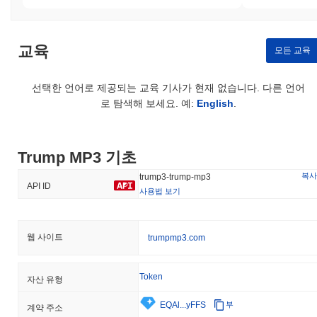
프 MP3에 대한 지속적인 위험으로는 시장 변동성과 운영에 영향
을 미칠 수 있는 잠재적인 규제 변화가 있습니다. 팀은 정기적인 감
사, 운영의 투명성, 규제 기관 및 커뮤니티와의 열린 소통을 통해
교육
모든 교육
이러한 위험을 완화하기 위해 적극적으로 노력하고 있습니다.
Trump MP3 (TRUMP3) FAQ – 핵심 지표 및 시
선택한 언어로 제공되는 교육 기사가 현재 없습니다. 다른 언어
장 인사이트
로 탐색해 보세요. 예:
English
.
Trump MP3 (TRUMP3)는 어디에서 구매할 수 있나
요?
Trump MP3 기초
Trump MP3 (TRUMP3)는 centralized and decentralized 암호화폐
거래소에서 널리 이용할 수 있습니다.
복사
trump3-trump-mp3
API ID
사용법 보기
Trump MP3의 현재 일일 거래량은 얼마인가요?
지난 24시간 동안 Trump MP3의 거래량은
$0.00
.
웹 사이트
trumpmp3.com
Trump MP3의 가격 범위 기록은 무엇인가요?
역대 최고가(ATH):
$0.002182
Token
자산 유형
역대 최저가(ATL):
$0.00
EQAl...yFFS
부
계약 주소