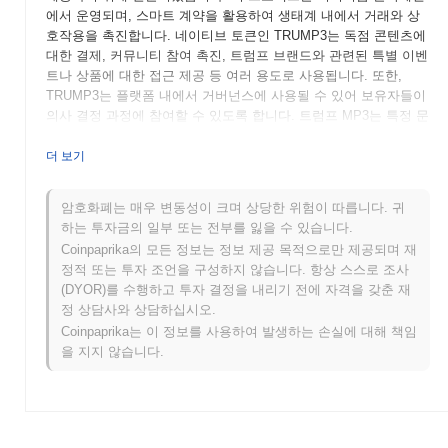
에서 운영되며, 스마트 계약을 활용하여 생태계 내에서 거래와 상
호작용을 촉진합니다. 네이티브 토큰인 TRUMP3는 독점 콘텐츠에
대한 결제, 커뮤니티 참여 촉진, 트럼프 브랜드와 관련된 특별 이벤
트나 상품에 대한 접근 제공 등 여러 용도로 사용됩니다. 또한,
TRUMP3는 플랫폼 내에서 거버넌스에 사용될 수 있어 보유자들이
의사 결정 과정에 참여할 수 있도록 합니다. 트럼프 MP3는 특정 문
화적 및 정치적 틈새에 집중하여 지지자들이 연결하고 거래할 수
있는 전용 공간을 만드는 것을 목표로 합니다. 이러한 포지셔닝은
더 보기
커뮤니티 참여를 강화할 뿐만 아니라 이름의 인기를 활용하여 암호
화폐 분야에서 주목할 만한 플레이어로 자리 잡게 합니다.
암호화폐는 매우 변동성이 크며 상당한 위험이 따릅니다. 귀
하는 투자금의 일부 또는 전부를 잃을 수 있습니다.
트럼프 MP3는 언제 어떻게 시작되었나요?
Coinpaprika의 모든 정보는 정보 제공 목적으로만 제공되며 재
트럼프 MP3는 2023년 1월에 개발팀이 프로젝트의 비전과 기술적
정적 또는 투자 조언을 구성하지 않습니다. 항상 스스로 조사
프레임워크를 설명하는 백서를 발표하면서 시작되었습니다. 이 프
(DYOR)를 수행하고 투자 결정을 내리기 전에 자격을 갖춘 재
로젝트는 암호화폐의 요소와 음악의 문화적 영향을 결합한 독특한
정 상담사와 상담하십시오.
플랫폼을 만드는 것을 목표로 하였으며, 특히 도널드 트럼프의 페
Coinpaprika는 이 정보를 사용하여 발생하는 손실에 대해 책임
르소나에 중점을 두었습니다. 백서 발표 후, 2023년 3월에 테스트
을 지지 않습니다.
넷이 출시되어 개발자와 초기 사용자가 플랫폼의 기능을 실험할 수
있게 되었습니다. 메인넷 출시는 2023년 6월에 이루어져 프로젝트
가 완전 운영 상태로 전환되었습니다. 초기 개발 노력은 음악과 암
호화폐를 통합하는 강력한 생태계를 구축하는 데 집중되었으며, 커
뮤니티 내에서 거래와 상호작용을 촉진했습니다. 트럼프 MP3 토