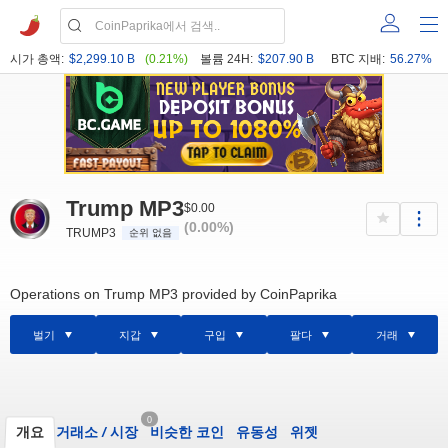
시가 총액:
$2,299.10 B
(0.21%)
볼륨 24H:
$207.90 B
BTC 지배:
56.27%
Trump MP3
$0.00
(0.00%)
TRUMP3
순위 없음
Operations on Trump MP3 provided by CoinPaprika
벌기
지갑
구입
팔다
거래
0
개요
거래소
/
시장
비슷한 코인
유동성
위젯