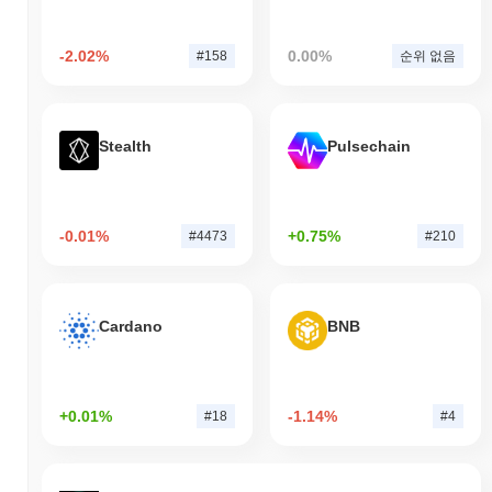
-2.02%
0.00%
#158
순위 없음
Stealth
Pulsechain
-0.01%
+0.75%
#4473
#210
Cardano
BNB
+0.01%
-1.14%
#18
#4