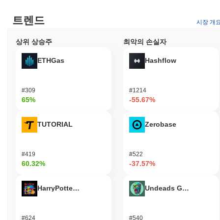
트렌드
시장 개
상위 상승주
최악의 손실자
ETHGas
Hashflow
#309
#1214
65%
-55.67%
TUTORIAL
Zerobase
#419
#522
60.32%
-37.57%
HarryPotterObamaSonic10Inu (ETH)
Undeads Games
#624
#540