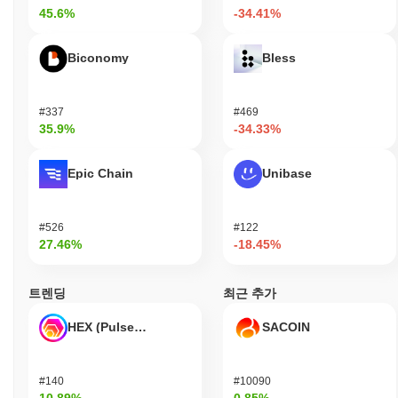
45.6%
-34.41%
Biconomy
Bless
#337
#469
35.9%
-34.33%
Epic Chain
Unibase
#526
#122
27.46%
-18.45%
트렌딩
최근 추가
HEX (Pulsechain)
SACOIN
#140
#10090
10.89%
0.85%