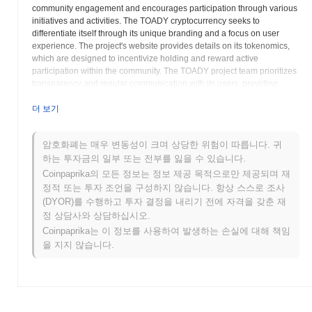
community engagement and encourages participation through various
initiatives and activities. The TOADY cryptocurrency seeks to
differentiate itself through its unique branding and a focus on user
experience. The project's website provides details on its tokenomics,
which are designed to incentivize holding and reward active
participation within the community. The TOADY project team prioritizes
transparency and regular communication with its users, providing
updates on development progress and future plans. TOADY aims to
establish itself as a prominent and recognizable meme coin within the
더 보기
cryptocurrency market. Potential investors and users are encouraged
to conduct thorough research and due diligence before participating in
암호화폐는 매우 변동성이 크며 상당한 위험이 따릅니다. 귀
the TOADY ecosystem. The project aims to leverage the power of
하는 투자금의 일부 또는 전부를 잃을 수 있습니다.
community to achieve its goals and establish a lasting presence in the
digital asset landscape. More information about the technology and
Coinpaprika의 모든 정보는 정보 제공 목적으로만 제공되며 재
implementation of the TOADY project can be found on its official
정적 또는 투자 조언을 구성하지 않습니다. 항상 스스로 조사
website. TOADY positions itself as a cryptocurrency that is about more
(DYOR)를 수행하고 투자 결정을 내리기 전에 자격을 갖춘 재
than just the underlying blockchain technology. It's about the people
정 상담사와 상담하십시오.
who use it. The project seeks to provide a unique experience and a
Coinpaprika는 이 정보를 사용하여 발생하는 손실에 대해 책임
way for community members to share ideas and be part of a digital
을 지지 않습니다.
movement. The long-term objective is to build a strong and supportive
environment for all involved.
TOADY (TOADY) FAQ – 핵심 지표 및 시장 인
사이트