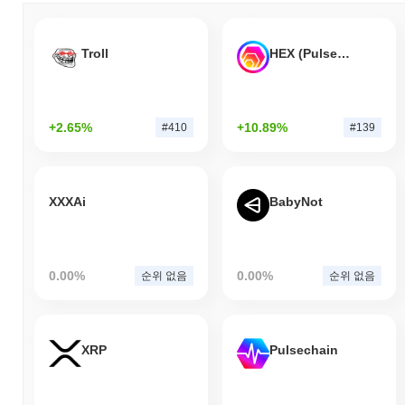
Troll
HEX (Pulsechain)
+2.65%
+10.89%
#410
#139
XXXAi
BabyNot
0.00%
0.00%
순위 없음
순위 없음
XRP
Pulsechain