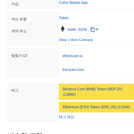
Coins Mobile App
지갑
Token
자산 유형
0xb6...02A0
부
계약 주소
Show 1 More Contracts
탐험가
(2)
etherscan.io
bscscan.com
Binance Coin (BNB) Token (BEP-20)
태그
(13886)
Ethereum (ETH) Token (ERC-20) (13346)
태그 제안