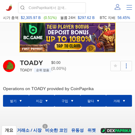
시가 총액:
$2,305.97 B
(0.51%)
볼륨 24H:
$297.62 B
BTC 지배:
56.45%
TOADY
$0.00
(0.00%)
TOADY
순위 없음
Operations on TOADY provided by CoinPaprika
벌기
지갑
구입
팔다
거래
0
개요
거래소
/
시장
비슷한 코인
유동성
위젯