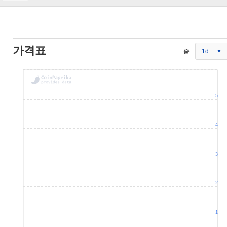
가격표
줌:
1d
5
4
3
2
1