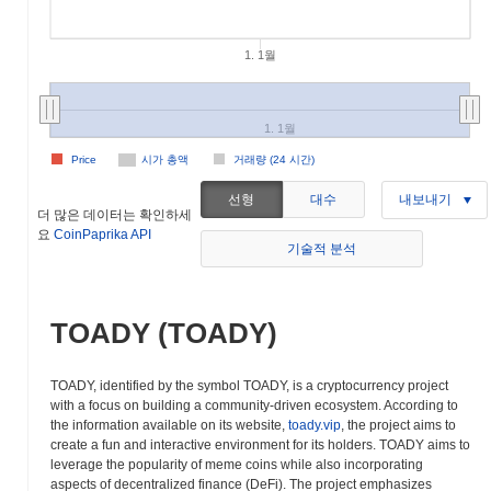
1. 1월
1. 1월
Price
시가 총액
거래량 (24 시간)
선형
대수
내보내기
더 많은 데이터는 확인하세
요
CoinPaprika API
기술적 분석
TOADY (TOADY)
TOADY, identified by the symbol TOADY, is a cryptocurrency project
with a focus on building a community-driven ecosystem. According to
the information available on its website,
toady.vip
, the project aims to
create a fun and interactive environment for its holders. TOADY aims to
leverage the popularity of meme coins while also incorporating
aspects of decentralized finance (DeFi). The project emphasizes