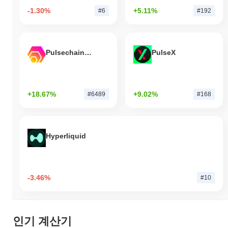
-1.30%
+5.11%
#6
#192
Pulsechain Bridged HEX (Pulsechain)
PulseX
+18.67%
+9.02%
#6489
#168
Hyperliquid
-3.46%
#10
인기 계산기