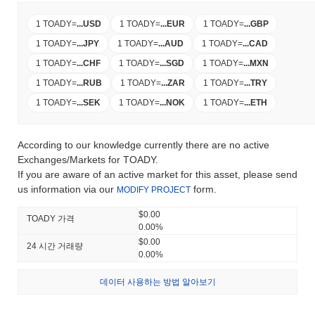
1 TOADY
=
...
USD
1 TOADY
=
...
EUR
1 TOADY
=
...
GBP
1 TOADY
=
...
JPY
1 TOADY
=
...
AUD
1 TOADY
=
...
CAD
1 TOADY
=
...
CHF
1 TOADY
=
...
SGD
1 TOADY
=
...
MXN
1 TOADY
=
...
RUB
1 TOADY
=
...
ZAR
1 TOADY
=
...
TRY
1 TOADY
=
...
SEK
1 TOADY
=
...
NOK
1 TOADY
=
...
ETH
According to our knowledge currently there are no active
Exchanges/Markets for TOADY.
If you are aware of an active market for this asset, please send
us information via our
form.
MODIFY PROJECT
$0.00
TOADY 가격
0.00%
$0.00
24 시간 거래량
0.00%
데이터 사용하는 방법 알아보기