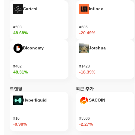
Cartesi
Infinex
#503
#685
48.68%
-20.49%
Biconomy
Jotchua
#402
#1428
48.31%
-18.39%
트렌딩
최근 추가
Hyperliquid
SACOIN
#10
#5506
-0.98%
-2.27%