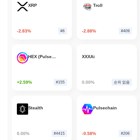
XRP
Troll
-2.83%
-2.88%
#6
#409
HEX (Pulsechain)
XXXAi
+2.59%
0.00%
#155
순위 없음
Stealth
Pulsechain
0.00%
-0.58%
#4415
#206