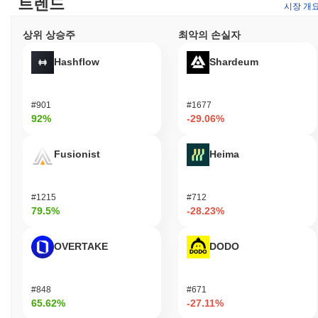
트렌드
시장 개
상위 상승주
최악의 손실자
Hashflow
Shardeum
#901
#1677
92%
-29.06%
Fusionist
Heima
#1215
#712
79.5%
-28.23%
OVERTAKE
DODO
#848
#671
65.62%
-27.11%