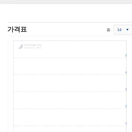
가격표
줌:
1d
5
4
3
2
1