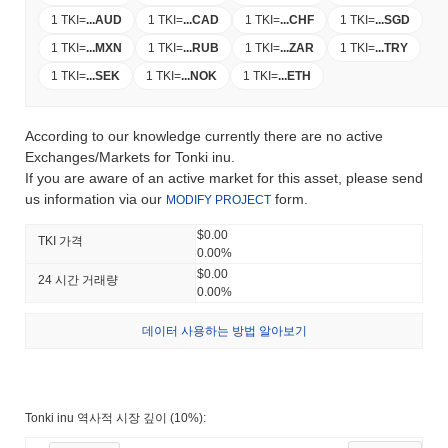
1 TKI
=
...
AUD
1 TKI
=
...
CAD
1 TKI
=
...
CHF
1 TKI
=
...
SGD
1 TKI
=
...
MXN
1 TKI
=
...
RUB
1 TKI
=
...
ZAR
1 TKI
=
...
TRY
1 TKI
=
...
SEK
1 TKI
=
...
NOK
1 TKI
=
...
ETH
According to our knowledge currently there are no active
Exchanges/Markets for Tonki inu.
If you are aware of an active market for this asset, please send
us information via our
form.
MODIFY PROJECT
$0.00
TKI 가격
0.00%
$0.00
24 시간 거래량
0.00%
데이터 사용하는 방법 알아보기
Tonki inu 역사적 시장 깊이 (10%):