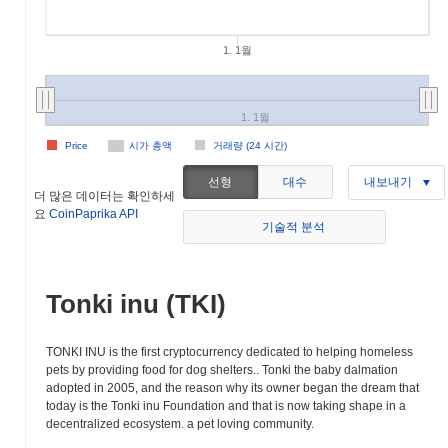
1. 1월
1. 1월
Price
시가 총액
거래량 (24 시간)
선형
대수
내보내기
더 많은 데이터는 확인하세
요
CoinPaprika API
기술적 분석
Tonki inu (TKI)
TONKI INU is the first cryptocurrency dedicated to helping homeless
pets by providing food for dog shelters.. Tonki the baby dalmation
adopted in 2005, and the reason why its owner began the dream that
today is the Tonki inu Foundation and that is now taking shape in a
decentralized ecosystem. a pet loving community.