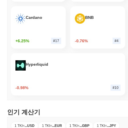
Cardano
BNB
+6.25%
-0.76%
#17
#4
Hyperliquid
-0.98%
#10
인기 계산기
1 TKI
=
...
USD
1 TKI
=
...
EUR
1 TKI
=
...
GBP
1 TKI
=
...
JPY