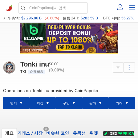
시가 총액:
$2,296.86 B
(-0.80%)
볼륨 24H:
$283.59 B
BTC 지배:
56.27%
Tonki inu
$0.00
(0.00%)
TKI
순위 없음
Operations on Tonki inu provided by CoinPaprika
벌기
지갑
구입
팔다
거래
0
개요
거래소
/
시장
비슷한 코인
유동성
위젯