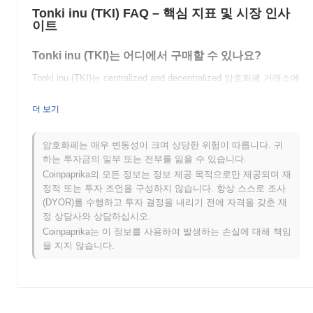
Tonki inu (TKI) FAQ – 핵심 지표 및 시장 인사
이트
Tonki inu (TKI)는 어디에서 구매할 수 있나요?
Tonki inu (TKI)는 centralized and decentralized 암호화폐 거래소에
서 널리 이용할 수 있습니다.
더 보기
Tonki inu의 현재 일일 거래량은 얼마인가요?
지난 24시간 동안 Tonki inu의 거래량은
$0.00
.
암호화폐는 매우 변동성이 크며 상당한 위험이 따릅니다. 귀
하는 투자금의 일부 또는 전부를 잃을 수 있습니다.
Tonki inu의 가격 범위 기록은 무엇인가요?
Coinpaprika의 모든 정보는 정보 제공 목적으로만 제공되며 재
정적 또는 투자 조언을 구성하지 않습니다. 항상 스스로 조사
역대 최고가(ATH):
$0.00005718
(DYOR)를 수행하고 투자 결정을 내리기 전에 자격을 갖춘 재
역대 최저가(ATL):
$0.00
정 상담사와 상담하십시오.
Coinpaprika는 이 정보를 사용하여 발생하는 손실에 대해 책임
Tonki inu는 현재 ATH보다
~7.86%
낮게 거래되고 있습니다 .
을 지지 않습니다.
Tonki inu는 더 넓은 암호화폐 시장과 비교하여 어떤
성과를 내고 있나요?
지난 7일 동안 Tonki inu는
0.00%
상승하여
0.80%
의 하락을 기록
한 전체 암호화폐 시장을 앞질렀습니다. 이는 더 넓은 시장 모멘텀