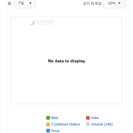
7일
줌:
깊이 임계값:
10%
No data to display
Bids
Asks
Combined Orders
Volume (24h)
Price