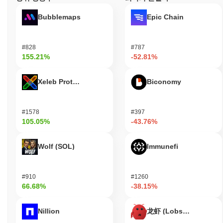
Bubblemaps
Epic Chain
#828
#787
155.21%
-52.81%
Xeleb Protocol
Biconomy
#1578
#397
105.05%
-43.76%
Wolf (SOL)
Immunefi
#910
#1260
66.68%
-38.15%
Nillion
龙虾 (Lobster)