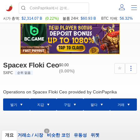
시가 총액:
$2,314.07 B
(0.22%)
볼륨 24H:
$60.93 B
BTC 지배:
56.32%
Spacex Floki Ceo
$0.00
(0.00%)
SXFC
순위 없음
Operations on Spacex Floki Ceo provided by CoinPaprika
벌기
지갑
구입
팔다
거래
0
개요
거래소
/
시장
비슷한 코인
유동성
위젯