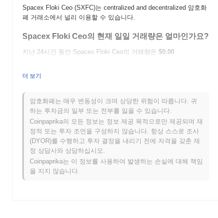
Spacex Floki Ceo (SXFC)는 centralized and decentralized 암호화
폐 거래소에서 널리 이용할 수 있습니다.
Spacex Floki Ceo의 현재 일일 거래량은 얼마인가요?
지난 24시간 동안 Spacex Floki Ceo의 거래량은
$0.00
.
Spacex Floki Ceo의 가격 범위 기록은 무엇인가요?
더 보기
역대 최고가(ATH):
$0.0
143
10
역대 최저가(ATL):
$0.00
암호화폐는 매우 변동성이 크며 상당한 위험이 따릅니다. 귀
하는 투자금의 일부 또는 전부를 잃을 수 있습니다.
Spacex Floki Ceo는 현재 ATH보다
~1.43%
낮게 거래되고 있습니
Coinpaprika의 모든 정보는 정보 제공 목적으로만 제공되며 재
다 .
정적 또는 투자 조언을 구성하지 않습니다. 항상 스스로 조사
(DYOR)를 수행하고 투자 결정을 내리기 전에 자격을 갖춘 재
Spacex Floki Ceo는 더 넓은 암호화폐 시장과 비교하
정 상담사와 상담하십시오.
여 어떤 성과를 내고 있나요?
Coinpaprika는 이 정보를 사용하여 발생하는 손실에 대해 책임
지난 7일 동안 Spacex Floki Ceo는
0.00%
상승하여
0.22%
의 상승
을 지지 않습니다.
을 기록한 전체 암호화폐 시장에 뒤처졌습니다. 이는 더 넓은 시장
모멘텀과 비교하여 SXFC의 가격 움직임에서 일시적인 지연을 나
타냅니다.