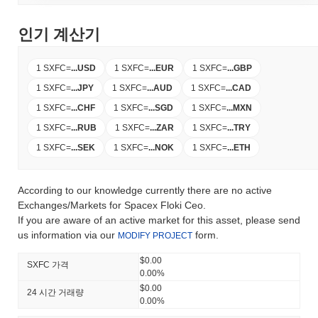
인기 계산기
1 SXFC
=
...
USD
1 SXFC
=
...
EUR
1 SXFC
=
...
GBP
1 SXFC
=
...
JPY
1 SXFC
=
...
AUD
1 SXFC
=
...
CAD
1 SXFC
=
...
CHF
1 SXFC
=
...
SGD
1 SXFC
=
...
MXN
1 SXFC
=
...
RUB
1 SXFC
=
...
ZAR
1 SXFC
=
...
TRY
1 SXFC
=
...
SEK
1 SXFC
=
...
NOK
1 SXFC
=
...
ETH
According to our knowledge currently there are no active
Exchanges/Markets for Spacex Floki Ceo.
If you are aware of an active market for this asset, please send
us information via our
form.
MODIFY PROJECT
$0.00
SXFC 가격
0.00%
$0.00
24 시간 거래량
0.00%