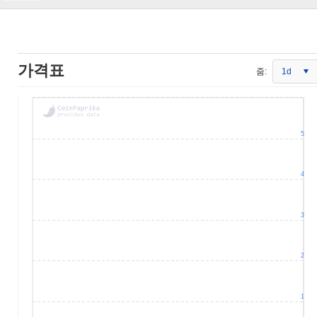
가격표
줌:
1d
5
4
3
2
1