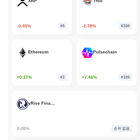
XRP
Troll
-0.45%
-2.78%
#6
#399
Ethereum
Pulsechain
+0.17%
+7.46%
#2
#189
yRise Finance
0.00%
순위 없음