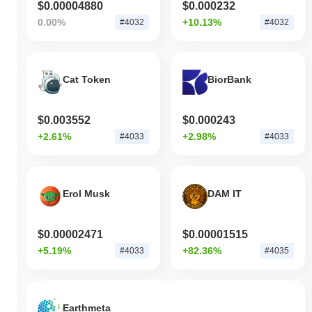
$0.00004880
$0.000232
0.00%
+10.13%
#4032
#4032
Cat Token
BiorBank
$0.003552
$0.000243
+2.61%
+2.98%
#4033
#4033
Erol Musk
DAM IT
$0.00002471
$0.00001515
+5.19%
+82.36%
#4033
#4035
Earthmeta