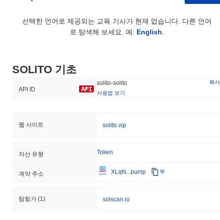
SOLITO의 가격 범위 기록은 무엇인가요?
선택한 언어로 제공되는 교육 기사가 현재 없습니다. 다른 언어
역대 최고가(ATH):
$0.000768
로 탐색해 보세요. 예:
English
.
역대 최저가(ATL):
$0.00
SOLITO는 현재 ATH보다
~98.69%
낮게 거래되고 있습니다 .
SOLITO 기초
SOLITO의 현재 시가총액은 얼마인가요?
복사
solito-solito
SOLITO의 시가총액은 약
$10,074.00
, 시장 규모별로 전 세계
API ID
사용법 보기
#4026위에 랭크되어 있습니다입니다. 이 수치는 999 977 942개의
SOLITO 토큰 유통 공급량을 기준으로 계산됩니다.
웹 사이트
solito.vip
SOLITO는 더 넓은 암호화폐 시장과 비교하여 어떤 성
과를 내고 있나요?
지난 7일 동안 SOLITO는
0.26%
상승하여
0.52%
의 상승을 기록한
Token
자산 유형
전체 암호화폐 시장에 뒤처졌습니다. 이는 더 넓은 시장 모멘텀과
비교하여 SOLITO의 가격 움직임에서 일시적인 지연을 나타냅니
XLqN...pump
부
계약 주소
다.
탐험가
(1)
solscan.io