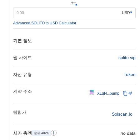
SOLITO의 차별점은 무엇인가요?
USD
SOLITO는 샤딩을 통합한 혁신적인 Layer 1 아키텍처를 통해 차별
Advanced SOLITO to USD Calculator
화됩니다. 이 설계는 거래의 병렬 처리를 가능하게 하여 지연 시간
을 크게 줄이고 전체 네트워크 효율성을 향상시킵니다. SOLITO는
지분 증명과 데이터 가용성에 대한 새로운 접근 방식을 결합한 독
기본 정보
특한 합의 메커니즘을 사용하여 거래의 보안과 신속한 최종성을 보
장합니다. 생태계는 분산 애플리케이션 구축을 간소화하는 SDK를
포함한 강력한 개발자 도구로 더욱 풍부해집니다. SOLITO는 또한
웹 사이트
solito.vip
상호 운용성을 강조하며, 다른 블록체인 네트워크와의 원활한 상호
작용을 촉진하는 크로스 체인 기능을 제공합니다. 또한, SOLITO는
자산 유형
Token
블록체인 분야의 주요 플레이어들과 전략적 파트너십을 구축하여
생태계를 강화하고 사용자에게 다양한 서비스와 애플리케이션에
대한 접근을 제공합니다. 이러한 고급 기술, 개발자 친화적인 자원,
계약 주소
부
XLqN...pump
협력적 파트너십의 조합은 SOLITO를 진화하는 블록체인 환경에
서 독특하고 관련성 있는 플레이어로 자리매김하게 합니다.
SOLITO로 무엇을 할 수 있나요?
탐험가
Solscan.io
SOLITO 토큰은 생태계 내에서 여러 실용적인 용도로 사용됩니다.
주로 거래 수수료에 사용되어 사용자가 플랫폼에서 구축된 분산 애
시가 총액
no data
순위 4026
플리케이션(dApps)과 상호작용하고 가치를 전송할 수 있도록 합니
다. SOLITO 보유자는 스테이킹에 참여할 수 있으며, 이는 네트워