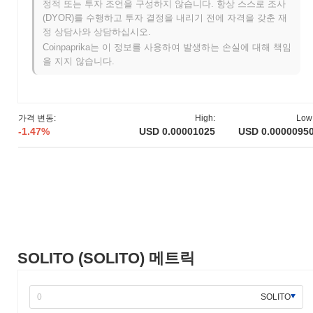
정적 또는 투자 조언을 구성하지 않습니다. 항상 스스로 조사
2021년 6월에 테스트넷을 출시하여 개발자와 초기 사용자들이 플
(DYOR)를 수행하고 투자 결정을 내리기 전에 자격을 갖춘 재
랫폼의 기능을 실험할 수 있도록 했습니다. 2021년 9월에는 메인넷
정 상담사와 상담하십시오.
이 가동되어 SOLITO의 공식 출시가 이루어졌습니다. 초기 개발은
Coinpaprika는 이 정보를 사용하여 발생하는 손실에 대해 책임
분산 애플리케이션과 스마트 계약을 지원하는 확장 가능하고 효율
을 지지 않습니다.
적인 블록체인 생태계 구축에 중점을 두었습니다. 토큰의 초기 분
배는 2021년 10월에 공정한 출시 모델을 통해 이루어져 참가자들
에게 공평한 접근을 보장하는 것을 목표로 했습니다. 이러한 기초
단계는 SOLITO의 성장 프레임워크를 확립하고 지속적인 개발 및
가격 변동:
High:
Low
커뮤니티 참여를 위한 기반을 마련했습니다.
-1.47%
USD 0.00001025
USD 0.0000095
SOLITO의 향후 계획은 무엇인가요?
공식 업데이트에 따르면, SOLITO는 2024년 1분기에 예정된 중요
한 프로토콜 업그레이드를 준비하고 있으며, 이는 확장성과 거래
처리량을 향상시키는 것을 목표로 하고 있습니다. 이 업그레이드는
사용자 경험과 전체 네트워크 성능을 개선할 새로운 기능을 도입할
것으로 예상됩니다. 또한, SOLITO는 2024년 2분기를 목표로 주요
DeFi 플랫폼과의 전략적 파트너십을 진행 중이며, 이는 크로스 플
랫폼 통합을 촉진하고 생태계를 넓히는 데 기여할 것입니다. 이러
SOLITO (SOLITO) 메트릭
한 이정표는 SOLITO의 시장 내 입지를 강화하고 사용자에게 유용
성을 높이기 위해 설계되었습니다. 이러한 이니셔티브의 진행 상황
은 프로젝트의 공식 커뮤니케이션 채널과 로드맵 업데이트를 통해
SOLITO
모니터링될 것입니다.