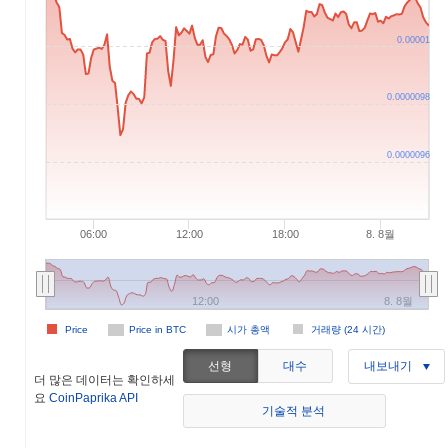
0.00001
0.0000098
0.0000096
06:00
12:00
18:00
8. 8월
12:00
8. 8월
Price
Price in BTC
시가 총액
거래량 (24 시간)
선형
대수
내보내기
더 많은 데이터는 확인하세
요
CoinPaprika API
기술적 분석