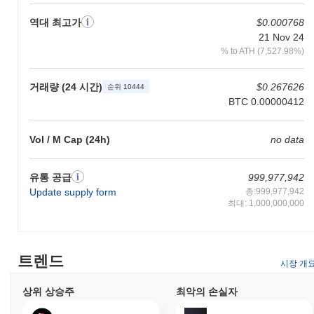
크를 보호하는 데 도움을 주고 보상을 받을 수 있는 가능성을 제공
역대 최고가
$0.000768
합니다. 또한, SOLITO는 거버넌스 기능을 제공하여 보유자가 프로
21 Nov 24
젝트의 개발 및 방향에 영향을 미치는 제안에 대한 투표에 참여할
% to ATH (7,527.98%)
수 있도록 합니다. 개발자에게 SOLITO는 dApps를 구축하고 기존
서비스와 통합하는 데 필요한 필수 도구를 제공합니다. 생태계는
다양한 지갑과 브리지를 지원하여 SOLITO를 다양한 플랫폼에서
거래량 (24 시간)
$0.267626
순위 10444
거래 및 상호작용하는 데 용이하게 합니다. 또한, 사용자는
BTC 0.00000412
SOLITO 생태계 내에서 할인이나 멤버십 혜택과 같은 오프 체인 유
틸리티를 통해 전체 사용자 경험과 참여를 향상시킬 수 있습니다.
Vol / M Cap (24h)
no data
SOLITO는 여전히 활성화되어 있거나 관련성이 있나
요?
유통 공급
999,977,942
SOLITO는 2023년 9월에 발표된 최근 업그레이드를 통해 여전히
Update supply form
총:999,977,942
활성화되어 있으며, 이는 거래 속도와 보안 기능을 향상시켰습니
최대: 1,000,000,000
다. 현재 개발은 분산 애플리케이션(dApp) 생태계를 확장하는 데
중점을 두고 있으며, DeFi 및 NFT 분야에서 여러 새로운 파트너십
이 구축되었습니다. 이 프로젝트는 여러 거래소에서 존재감을 유지
하고 있으며, 지속적인 거래량은 시장의 관심을 나타냅니다. 또한,
트렌드
시장 개
활발한 거버넌스 제안이 논의되고 있어 커뮤니티 참여와 의사결정
을 반영하고 있습니다. 이러한 지표들은 분산 금융 및 디지털 자산
상위 상승주
최악의 손실자
관리 분야에서 블록체인 생태계 내에서의 지속적인 관련성을 지원
합니다.