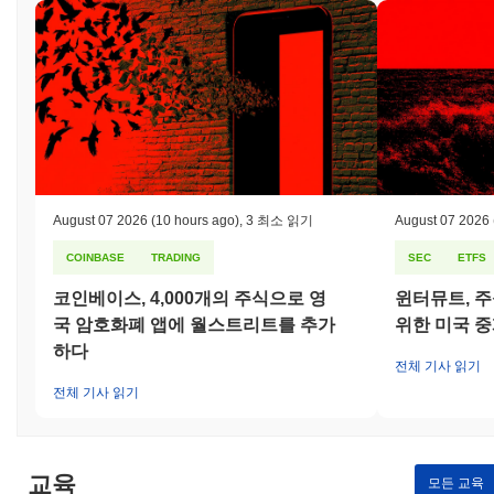
험에는 시장 변동성, 규제 감시, 분산 거버넌스를 유지하는 데 따른
고유한 도전이 포함됩니다. 이러한 위험을 완화하기 위해 팀은 개
발 관행의 투명성을 강조하고 코드베이스에 대한 정기적인 감사를
수행합니다. 또한, 커뮤니티와의 열린 소통을 유지하여 우려 사항
을 해결하고 보안 조치 및 거버넌스 결정에 대한 업데이트를 제공
합니다.
SOLITO (SOLITO) FAQ – 핵심 지표 및 시장 인
사이트
August 07 2026
(10 hours ago)
,
3 최소 읽기
August 07 2026
SOLITO (SOLITO)는 어디에서 구매할 수 있나요?
COINBASE
TRADING
SEC
ETFS
SOLITO (SOLITO)는 centralized 암호화폐 거래소에서 널리 이용
코인베이스, 4,000개의 주식으로 영
윈터뮤트, 주
할 수 있습니다. 가장 활발한 플랫폼은 PumpSwap이며,
국 암호화폐 앱에 월스트리트를 추가
위한 미국 
SOLITO/BONK 거래 쌍은 24시간 거래량이
$0.159976
이상을 기
록했습니다.
하다
전체 기사 읽기
SOLITO의 현재 일일 거래량은 얼마인가요?
전체 기사 읽기
지난 24시간 동안 SOLITO의 거래량은
$0.267626
, 전날 대비
1,523.31%
증가를 보여줍니다. 이는 거래 활동의 단기적인 증가를
나타냅니다.
교육
모든 교육