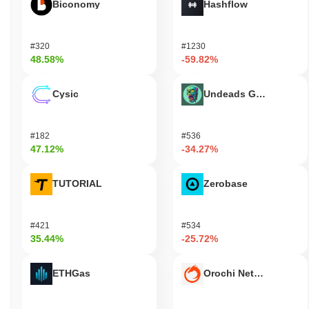
Biconomy
Hashflow
SOLITO는 누구를 위해 설계되었나요?
SOLITO는 개발자와 소비자를 위해 설계되어 분산 애플리케이션
#320
#1230
을 효과적으로 생성하고 활용할 수 있도록 합니다. SDK와 API를
48.58%
-59.82%
포함한 필수 도구와 자원을 제공하여 개발을 지원하고 플랫폼과의
사용자 참여를 촉진합니다. 이 프로젝트는 개발자에게 혁신적인 솔
Cysic
Undeads Games
루션을 블록체인에서 쉽게 만들 수 있는 강력한 인프라를 제공하여
그들을 권한 부여하는 것을 목표로 합니다. 검증자 및 유동성 제공
자와 같은 2차 참가자는 스테이킹 및 거버넌스와 같은 메커니즘을
#182
#536
통해 참여하여 네트워크의 보안 및 의사결정 과정에 기여합니다.
47.12%
-34.27%
이러한 협력적 환경은 주요 사용자와 2차 참가자 모두가 번창할 수
있는 활기찬 생태계를 조성하여 SOLITO 기술의 채택과 발전을 촉
진합니다. 이러한 다양한 사용자 그룹을 대상으로 하여 SOLITO는
TUTORIAL
Zerobase
블록체인 공간 내에서 접근성과 사용성을 향상시키는 것을 목표로
합니다.
#421
#534
SOLITO는 어떻게 보안이 유지되나요?
35.44%
-25.72%
SOLITO는 지분 증명(PoS) 합의 메커니즘을 사용하여 검증자가 거
래를 확인하고 네트워크의 무결성을 유지합니다. 이 모델에서 검증
ETHGas
Orochi Network
자는 보유하고 있는 토큰의 수와 담보로 "스테이킹"할 의사가 있는
토큰의 수에 따라 새로운 블록을 생성하도록 선택됩니다. 이는 참
가자들이 정직하게 행동하도록 유도하며, 스테이킹한 토큰은 악의