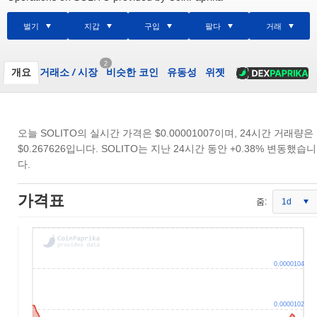
벌기
지갑
구입
팔다
거래
2
개요
거래소
/
시장
비슷한 코인
유동성
위젯
오늘 SOLITO의 실시간 가격은
$0.00001007
이며, 24시간 거래량은
$0.267626
입니다. SOLITO는 지난 24시간 동안 +0.38% 변동했습니
다.
가격표
줌:
1d
0.0000104
0.0000102