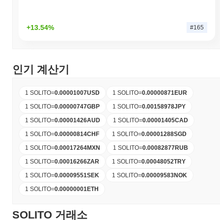
+13.54%
#165
인기 계산기
1 SOLITO
=
0.00001007
USD
1 SOLITO
=
0.00000871
EUR
1 SOLITO
=
0.00000747
GBP
1 SOLITO
=
0.00158978
JPY
1 SOLITO
=
0.00001426
AUD
1 SOLITO
=
0.00001405
CAD
1 SOLITO
=
0.00000814
CHF
1 SOLITO
=
0.00001288
SGD
1 SOLITO
=
0.00017264
MXN
1 SOLITO
=
0.00082877
RUB
1 SOLITO
=
0.00016266
ZAR
1 SOLITO
=
0.00048052
TRY
1 SOLITO
=
0.00009551
SEK
1 SOLITO
=
0.00009583
NOK
1 SOLITO
=
0.00000001
ETH
SOLITO 거래소