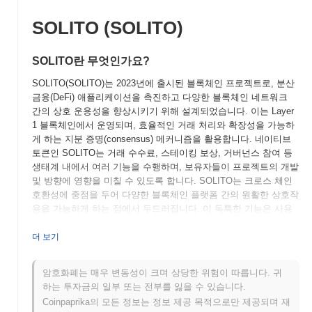
SOLITO (SOLITO)
SOLITO란 무엇인가요?
SOLITO(SOLITO)는 2023년에 출시된 블록체인 프로젝트로, 분산
금융(DeFi) 애플리케이션을 촉진하고 다양한 블록체인 네트워크
간의 상호 운용성을 향상시키기 위해 설계되었습니다. 이는 Layer
1 블록체인에서 운영되며, 효율적인 거래 처리와 확장성을 가능하
게 하는 지분 증명(consensus) 메커니즘을 활용합니다. 네이티브
토큰인 SOLITO는 거래 수수료, 스테이킹 보상, 거버넌스 참여 등
생태계 내에서 여러 기능을 수행하며, 보유자들이 프로젝트의 개발
및 방향에 영향을 미칠 수 있도록 합니다. SOLITO는 크로스 체인
호환성에 중점을 두어 다양한 블록체인 플랫폼 간의 원활한 상호작
용을 가능하게 하는 점에서 두드러집니다. 이 독특한 기능은 사용
자 경험을 단순화하고 분산 금융 서비스에 대한 접근성을 넓히는
것을 목표로 하여 DeFi 분야에서 중요한 플레이어로 자리 잡고 있
더 보기
습니다.
암호화폐는 매우 변동성이 크며 상당한 위험이 따릅니다. 귀
SOLITO는 언제 어떻게 시작되었나요?
하는 투자금의 일부 또는 전부를 잃을 수 있습니다.
SOLITO는 2021년 3월에 창립 팀이 프로젝트의 비전과 기술적 프
Coinpaprika의 모든 정보는 정보 제공 목적으로만 제공되며 재
레임워크를 설명하는 백서를 발표하면서 시작되었습니다. 이후