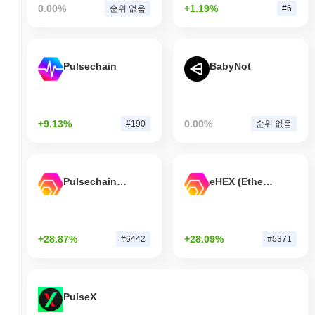
0.00%
+1.19%
순위 없음
#6
Pulsechain
BabyNot
+9.13%
0.00%
#190
순위 없음
Pulsechain Bridged HEX (Pulsechain)
eHEX (Ethereum)
+28.87%
+28.09%
#6442
#5371
PulseX