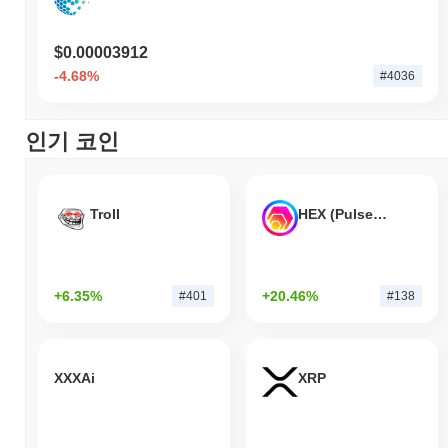
$0.00003912
-4.68%
#4036
인기 코인
Troll
HEX (Pulsechain)
+6.35%
+20.46%
#401
#138
XXXAi
XRP