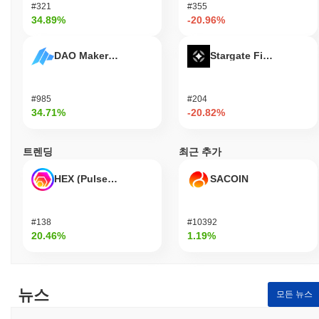
#321
#355
적인 행동에 대해 슬래시되거나 처벌받을 수 있습니다. 네트워크는
34.89%
-20.96%
디지털 서명을 위한 Ed25519와 같은 고급 암호화 기술을 활용하여
안전한 인증과 데이터 무결성을 보장합니다. 이 암호화는 무단 접
DAO Maker Token
Stargate Finance
근을 방지하고 거래가 검증 가능하고 변조 불가능하도록 합니다.
인센티브 정렬은 네트워크 참여에 대한 보상으로 검증자에게 분배
되는 스테이킹 보상을 통해 이루어지며, 이는 적극적인 참여를 장
#985
#204
려합니다. 또한, 프로토콜은 부정직한 행동을 억제하기 위해 슬래
34.71%
-20.82%
싱 메커니즘을 통합하여 네트워크의 보안을 강화합니다. SOLITO
는 정기적인 감사와 이해관계자가 의사결정에 참여할 수 있는 거버
넌스 프로세스를 유지하여 회복력을 더욱 강화합니다. 다양한 클라
트렌딩
최근 추가
이언트 구현도 네트워크의 전반적인 보안성과 강건성에 기여합니
다.
HEX (Pulsechain)
SACOIN
SOLITO는 어떤 논란이나 위험에 직면했나요?
SOLITO는 기술 인프라와 관련된 몇 가지 위험에 직면했으며, 특히
#138
#10392
스마트 계약의 취약성과 잠재적 악용에 대한 우려가 있었습니다.
20.46%
1.19%
2023년 초, 보안 감사에서 스마트 계약의 여러 약점이 발견되어 커
뮤니티 내에서 해킹이나 사용자 자금에 대한 무단 접근 가능성에
대한 우려가 제기되었습니다. 개발 팀은 보안 프로토콜을 강화하기
위해 일련의 패치와 업그레이드를 신속하게 구현했습니다. 또한,
뉴스
모든 뉴스
외부 보안 연구자들이 취약점을 식별하고 보고하도록 유도하는 버
그 바운티 프로그램을 시작했습니다. SOLITO에 대한 지속적인 위