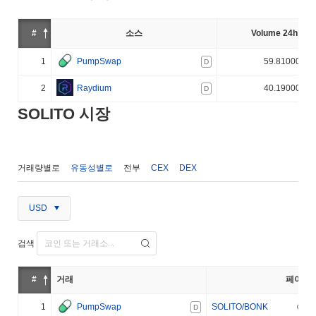
#
소스
Volume 24h (%)
1
PumpSwap
59.810000%
D
2
Raydium
40.190000%
D
SOLITO 시장
거래량별로
유동성별로
전부
CEX
DEX
USD
검색
#
거래
페어
1
PumpSwap
SOLITO/BONK
D