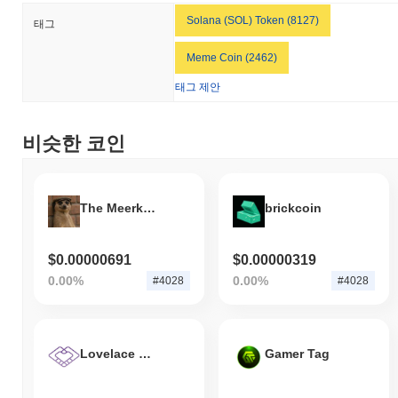
Solana (SOL) Token (8127)
태그
Meme Coin (2462)
태그 제안
비슷한 코인
The Meerkat Meme
brickcoin
$0.00000691
$0.00000319
0.00%
0.00%
#4028
#4028
Lovelace World
Gamer Tag