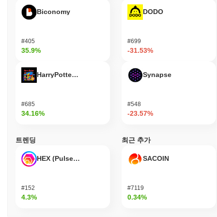
는 역할을 하는 지분 증명(Proof of Stake, PoS) 합의 메커니즘을
Biconomy
DODO
사용합니다. 이 모델에서 참여자는 자신의 토큰을 스테이킹하여 검
증자가 되며, 이는 네트워크를 보호할 뿐만 아니라 그들의 재정적
이익을 네트워크의 성공과 일치시킵니다. 이 프로토콜은 디지털 서
#405
#699
명을 위한 Ed25519와 같은 고급 암호화 기술을 활용하여 강력한
35.9%
-31.53%
인증 및 데이터 무결성을 보장합니다. 보안을 더욱 강화하기 위해
Sensay는 네트워크 참여에 대한 보상을 제공하는 인센티브 메커
HarryPotterObamaSonic10Inu (ETH)
Synapse
니즘을 통합하고, 악의적인 행동이나 거래를 올바르게 검증하지 못
한 경우에는 벌칙(슬래싱)을 부과합니다. 이러한 보상과 벌칙의 이
중 접근 방식은 부정직한 행동을 억제하고 신뢰할 수 있는 환경을
#685
#548
조성하는 데 도움을 줍니다. 또한, Sensay는 정기적인 감사를 수행
34.16%
-23.57%
하고 이해관계자가 의사 결정에 참여할 수 있는 거버넌스 프로세스
를 유지하여 네트워크의 회복력을 높입니다. 다양한 클라이언트 구
현은 취약점에 대한 안전 장치 역할을 하여 네트워크가 다양한 조
트렌딩
최근 추가
건에서 안전하고 운영될 수 있도록 보장합니다.
HEX (Pulsechain)
SACOIN
Sensay는 어떤 논란이나 위험에 직면했나요?
Sensay는 주로 규제 문제와 커뮤니티 거버넌스 분쟁과 관련된 몇
가지 위험에 직면했습니다. 2023년 초, 이 프로젝트는 현지 법률
#152
#7119
준수와 관련하여 규제 기관의 조사를 받았으며, 이는 운영 프레임
4.3%
0.34%
워크에 대한 우려를 불러일으켰습니다. 팀은 규정 준수 조치를 강
화하고 법률 전문가와 협력하여 적용 가능한 규정을 준수하도록 했