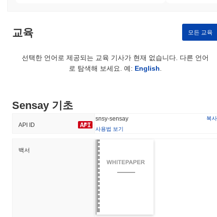
지난 24시간 동안 Sensay의 거래량은
$111,965.00
, 전날 대비
66.05%
증가를 보여줍니다. 이는 거래 활동의 단기적인 증가를 나
타냅니다.
교육
모든 교육
Sensay의 가격 범위 기록은 무엇인가요?
선택한 언어로 제공되는 교육 기사가 현재 없습니다. 다른 언어
역대 최고가(ATH):
$0.002816
로 탐색해 보세요. 예:
English
.
역대 최저가(ATL):
$0.00005426
Sensay는 현재 ATH보다
~97.90%
낮게 거래되고 있습니다 그리고
ATL에서
+2%
상승했습니다.
Sensay 기초
복사
snsy-sensay
Sensay의 현재 시가총액은 얼마인가요?
API ID
사용법 보기
Sensay의 시가총액은 약
$313,086.00
, 시장 규모별로 전 세계
#1764위에 랭크되어 있습니다입니다. 이 수치는 5 301 120 509개
백서
의 SNSY 토큰 유통 공급량을 기준으로 계산됩니다.
Sensay는 더 넓은 암호화폐 시장과 비교하여 어떤 성
과를 내고 있나요?
지난 7일 동안 Sensay는
9.15%
하락하여
0.73%
의 하락을 기록한
전체 암호화폐 시장에 뒤처졌습니다. 이는 더 넓은 시장 모멘텀과