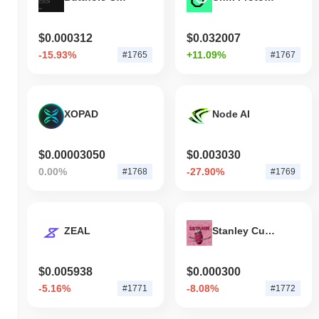
$0.000312
$0.032007
-15.93%
+11.09%
#1765
#1767
XOPAD
Node AI
$0.00003050
$0.003030
0.00%
-27.90%
#1768
#1769
ZEAL
Stanley Cup Coin
$0.005938
$0.000300
-5.16%
-8.08%
#1771
#1772