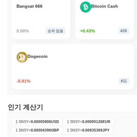
Bangsat 666
Bitcoin Cash
0.00%
+0.43%
순위 없음
#26
Dogecoin
-0.81%
#11
인기 계산기
1 SNSY
=
0.00005906
USD
1 SNSY
=
0.00005126
EUR
1 SNSY
=
0.00004390
GBP
1 SNSY
=
0.00935309
JPY