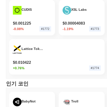
CUDIS
XSL Labs
$0.001225
$0.00004083
-0.08%
-1.19%
#1772
#1773
Lattice Token
$0.010422
+0.76%
#1774
인기 코인
BabyNot
Troll