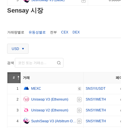
5
Sushiswap V3 (Base)
0.000040%
D
Sensay 시장
거래량별로
유동성별로
전부
CEX
DEX
USD
검색
#
거래
페어
1
MEXC
SNSY/USDT
C
2
Uniswap V3 (Ethereum)
SNSY/WETH
D
3
Uniswap V2 (Ethereum)
SNSY/WETH
D
4
SushiSwap V3 (Arbitrum One)
SNSY/WETH
D