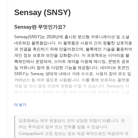
Sensay (SNSY)
Sensay란 무엇인가요?
Sensay(SNSY)는 2018년에 출시된 분산형 커뮤니케이션 및 소셜
네트워킹 플랫폼입니다. 이 플랫폼은 사용자 간의 원활한 상호작용
과 연결을 촉진하기 위해 만들어졌으며, 블록체인 기술을 활용하여
개인 정보 보호와 보안을 강화합니다. 이 프로젝트는 이더리움 블
록체인에서 운영되며, 스마트 계약을 이용해 메시징, 콘텐츠 공유
및 커뮤니티 참여 등 다양한 기능을 제공합니다. 네이티브 토큰인
SNSY는 Sensay 생태계 내에서 거래 수수료, 사용자 참여 유도 및
거버넌스 등 여러 용도로 사용됩니다. 이를 통해 보유자는 플랫폼
개발 및 의사 결정 과정에 영향을 미칠 수 있습니다. Sensay는 사
용자 개인 정보 보호와 분산형 커뮤니케이션에 중점을 두어, 소셜
미디어 및 디지털 상호작용의 진화하는 환경에서 중요한 플레이어
로 자리 잡고 있습니다. 블록체인 기술을 통합함으로써 Sensay는
더 보기
사용자에게 데이터와 상호작용에 대한 더 큰 통제권을 제공하고,
전통적인 소셜 네트워킹 플랫폼에서 흔히 나타나는 우려를 해결하
암호화폐는 매우 변동성이 크며 상당한 위험이 따릅니다. 귀
고자 합니다.
하는 투자금의 일부 또는 전부를 잃을 수 있습니다.
Sensay는 언제 어떻게 시작되었나요?
Coinpaprika의 모든 정보는 정보 제공 목적으로만 제공되며 재