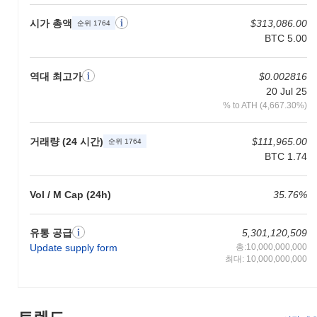
Sensay 토큰은 생태계 내에서 여러 실용적인 용도로 사용됩니다.
시가 총액
$313,086.00
순위 1764
사용자는 Sensay를 거래 수수료로 활용하여 다양한 애플리케이션
BTC 5.00
간의 원활한 상호작용을 가능하게 합니다. 보유자는 자신의 토큰을
스테이킹하여 네트워크 보안에 기여하고 보상을 받을 수 있는 옵션
이 있습니다. 또한, 그들은 거버넌스 투표에 참여하여 플랫폼의 개
역대 최고가
$0.002816
발 및 향후 방향에 대한 결정에 영향을 미칠 수 있습니다. 개발자에
20 Jul 25
게 Sensay는 분산형 애플리케이션(dApp) 및 통합을 구축하기 위한
% to ATH (4,667.30%)
도구와 자원을 제공하여 생태계 내 혁신을 촉진합니다. 이 플랫폼
은 Sensay 토큰을 거래 및 기타 기능에 사용할 수 있도록 지원하는
다양한 지갑과 마켓플레이스를 지원합니다. 전반적으로 Sensay는
거래량 (24 시간)
$111,965.00
순위 1764
사용자, 보유자 및 개발자가 토큰 및 관련 서비스와 의미 있게 상호
BTC 1.74
작용할 수 있는 다재다능한 환경을 만드는 것을 목표로 하고 있습
니다.
Vol / M Cap (24h)
35.76%
Sensay는 여전히 활성화되어 있거나 관련성이 있나
요?
유통 공급
5,301,120,509
Sensay는 최근 몇 달간의 업데이트 및 커뮤니티 참여를 통해 여전
Update supply form
총:10,000,000,000
히 활성화되어 있습니다. 2023년 9월 현재, 이 프로젝트는 사용자
최대: 10,000,000,000
인터페이스를 개선하고 메시징 생태계 내 기능을 확장하기 위한 새
로운 파트너십을 발표했습니다. 개발 노력은 현재 사용자 경험을
개선하고 블록체인 기술을 활용한 추가 기능 통합에 중점을 두고
있습니다. 이 프로젝트는 다양한 거래 플랫폼에서 존재감을 유지하