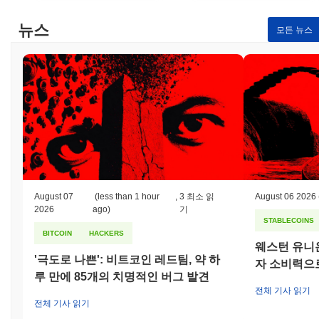
습니다. 또한, 프로토콜 업그레이드 및 자금 배분과 관련된 거버넌
스 결정에 대한 커뮤니티 분쟁 사례도 있었습니다. Sensay 팀은 이
뉴스
모든 뉴스
러한 문제를 해결하기 위해 보다 투명한 거버넌스 모델을 구현하여
커뮤니티의 의견과 참여를 증대시켰습니다. Sensay의 지속적인
위험에는 시장 변동성과 잠재적인 규제 변화가 포함되며, 이는 블
록체인 공간에서 일반적입니다. 이러한 위험을 완화하기 위해 이
프로젝트는 자금을 책임감 있게 관리하기 위한 재무 프로그램을 수
립하고 있으며, 운영의 보안과 투명성을 보장하기 위해 정기적인
감사를 수행할 것을 약속하고 있습니다.
Sensay (SNSY) FAQ – 핵심 지표 및 시장 인사
이트
August 07
(less than 1 hour
,
3 최소 읽
August 06 2026
Sensay (SNSY)는 어디에서 구매할 수 있나요?
2026
ago)
기
STABLECOINS
Sensay (SNSY)는 centralized 암호화폐 거래소에서 널리 이용할
BITCOIN
HACKERS
수 있습니다. 가장 활발한 플랫폼은
MEXC
이며,
SNSY/USDT
거래
웨스턴 유니온
쌍은 24시간 거래량이
$111,464.00
이상을 기록했습니다. 다른 거
'극도로 나쁜': 비트코인 레드팀, 약 하
자 소비력으
래소로는 Uniswap V3 (Ethereum)와 Uniswap V2 (Ethereum)가 있
루 만에 85개의 치명적인 버그 발견
습니다.
전체 기사 읽기
전체 기사 읽기
Sensay의 현재 일일 거래량은 얼마인가요?