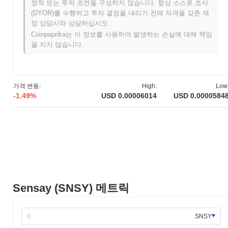
정적 또는 투자 조언을 구성하지 않습니다. 항상 스스로 조사
Sensay는 2018년 4월에 창립 팀이 프로젝트의 비전과 기술적 프
(DYOR)를 수행하고 투자 결정을 내리기 전에 자격을 갖춘 재
레임워크를 설명하는 백서를 발표하면서 시작되었습니다. 이 프로
정 상담사와 상담하십시오.
젝트는 2018년 7월에 테스트넷을 출시하여 개발자와 초기 사용자
Coinpaprika는 이 정보를 사용하여 발생하는 손실에 대해 책임
들이 플랫폼의 기능을 실험할 수 있도록 했습니다. 성공적인 테스
을 지지 않습니다.
트 단계를 거친 후, Sensay는 2018년 12월에 메인넷을 출시하며
공식적으로 시장에 진입했습니다. 초기 개발은 사용자 개인 정보
보호와 보안을 강화하기 위해 블록체인 기술을 활용한 분산형 커뮤
니케이션 플랫폼을 만드는 데 중점을 두었습니다. Sensay 토큰의
가격 변동:
High:
Low
초기 배포는 2019년 초에 진행된 초기 코인 제공(ICO)을 통해 이루
-1.49%
USD 0.00006014
USD 0.0000584
어졌으며, 이는 추가 개발 및 생태계 확장을 위한 자금을 모으기 위
한 것이었습니다. 이러한 기초적인 단계들은 Sensay의 성장 프레
임워크를 확립하고 분산형 커뮤니케이션 솔루션의 경쟁 환경 내에
서 위치를 잡는 데 기여했습니다.
Sensay의 향후 계획은 무엇인가요?
공식 업데이트에 따르면, Sensay는 사용자 경험과 확장성을 향상
시키기 위한 중요한 프로토콜 업그레이드를 준비하고 있으며, 이는
2024년 1분기를 목표로 하고 있습니다. 이 업그레이드는 거래 효율
Sensay (SNSY) 메트릭
성과 전반적인 플랫폼 성능을 개선할 새로운 기능을 도입할 것으로
예상됩니다. 또한, Sensay는 생태계를 확장하기 위해 여러 전략적
파트너와의 통합 작업을 진행 중이며, 이러한 파트너십은 2024년
SNSY
중반까지 마무리될 것으로 예상됩니다. 이러한 이니셔티브는