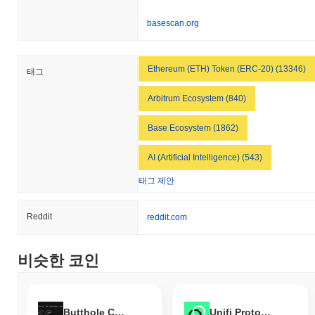
basescan.org
Ethereum (ETH) Token (ERC-20) (13346)
태그
Arbitrum Ecosystem (840)
Base Ecosystem (1862)
AI (Artificial Intelligence) (543)
태그 제안
Reddit
reddit.com
비슷한 코인
Butthole Coin
Unifi Protocol