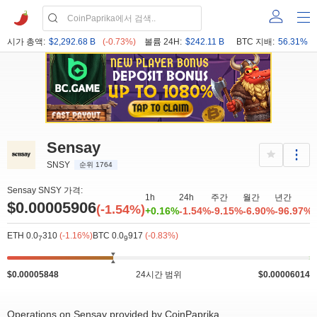
시가 총액:
$2,292.68 B
(-0.73%)
볼륨 24H:
$242.11 B
BTC 지배:
56.31%
Sensay
SNSY
순위 1764
Sensay SNSY 가격:
1h
24h
주간
월간
년간
$0.00005906
(-1.54%)
+0.16%
-1.54%
-9.15%
-6.90%
-96.97%
ETH 0.0
310
(-1.16%)
BTC 0.0
917
(-0.83%)
7
9
$0.00005848
24시간 범위
$0.00006014
Operations on Sensay provided by CoinPaprika