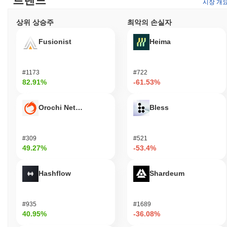
트렌드
시장 개
고 있으며, 이는 지속적인 시장 활동을 나타내며 거래량은 사용자
관심을 반영합니다. 또한, Sensay는 소셜 미디어 채널에서 활발히
상위 상승주
최악의 손실자
활동하며 커뮤니티와 소통하고 개발 진행 상황에 대한 업데이트를
제공합니다. 이러한 지표들은 Sensay가 분산형 커뮤니케이션 분
Fusionist
Heima
야에서 계속해서 관련성을 유지하고 있음을 뒷받침하며, 사용자와
더 넓은 암호화폐 환경의 변화하는 요구에 적응하고 있습니다.
#1173
#722
Sensay는 누구를 위해 설계되었나요?
82.91%
-61.53%
Sensay는 개발자와 소비자를 위해 설계되어 분산형 커뮤니케이션
및 정보 공유에 참여할 수 있도록 합니다. API 및 SDK를 포함한 도
Orochi Network
Bless
구와 자원을 제공하여 다양한 애플리케이션 및 플랫폼에 서비스를
통합할 수 있도록 합니다. 이를 통해 개발자는 Sensay의 기능을 활
용한 혁신적인 솔루션을 만들 수 있으며, 신뢰할 수 있는 정보와 연
#309
#521
결을 찾는 소비자에게 원활한 사용자 경험을 보장합니다. 검증자
49.27%
-53.4%
및 콘텐츠 제작자와 같은 2차 참여자는 거버넌스 및 스테이킹 메커
니즘을 통해 참여하여 네트워크의 보안 및 콘텐츠 품질에 기여합니
다. Sensay는 협력적인 환경을 조성하여 전체 생태계를 향상시키
Hashflow
Shardeum
고 모든 이해관계자에게 더 강력하고 사용자 친화적인 플랫폼을 만
드는 것을 목표로 하고 있습니다.
#935
#1689
Sensay는 어떻게 보안이 유지되나요?
40.95%
-36.08%
Sensay는 검증자가 거래를 확인하고 네트워크의 무결성을 유지하