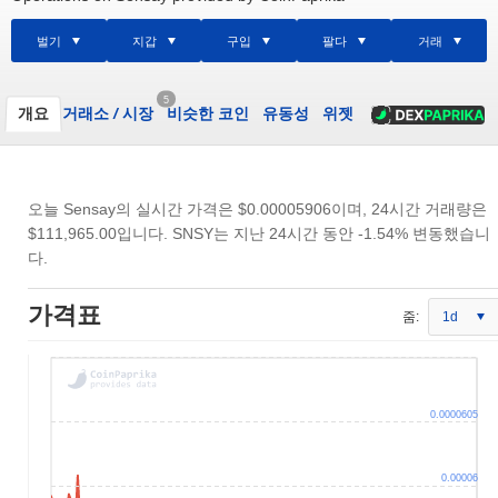
벌기
지갑
구입
팔다
거래
5
개요
거래소
/
시장
비슷한 코인
유동성
위젯
오늘 Sensay의 실시간 가격은
$0.00005906
이며, 24시간 거래량은
$111,965.00
입니다. SNSY는 지난 24시간 동안 -1.54% 변동했습니
다.
가격표
줌:
1d
0.0000605
0.00006