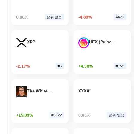
0.00%
-4.89%
순위 없음
#421
XRP
HEX (Pulsechain)
-2.17%
+4.30%
#6
#152
The White Bull
XXXAi
+15.83%
0.00%
#6622
순위 없음