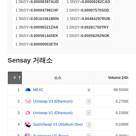
1 SNSY
=
0.00008397
AUD
1 SNSY
=
0.00008282
CAD
1 SNSY
=
0.00004796
CHF
1 SNSY
=
0.00007570
SGD
1 SNSY
=
0.00101561
MXN
1 SNSY
=
0.00484297
RUB
1 SNSY
=
0.00096521
ZAR
1 SNSY
=
0.00281750
TRY
1 SNSY
=
0.00056144
SEK
1 SNSY
=
0.00056292
NOK
1 SNSY
=
0.00000003
ETH
Sensay 거래소
#
소스
Volume 24h (%)
1
MEXC
99.550000%
C
2
Uniswap V3 (Ethereum)
0.270000%
D
3
Uniswap V2 (Ethereum)
0.150000%
D
4
SushiSwap V3 (Arbitrum One)
0.030000%
D