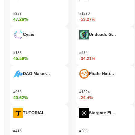
Shitcoin (TON)은 누구를 위해 설계되었나요?
#323
#1230
Shitcoin (TON)은 주로 개발자와 소비자를 위해 설계되어, 그들이
47.26%
-53.27%
블록체인 생태계 내에서 분산 애플리케이션 및 디지털 거래에 참여
할 수 있도록 합니다. 이 플랫폼은 애플리케이션의 생성 및 배포를
Cysic
Undeads Games
용이하게 하기 위해 소프트웨어 개발 키트(SDK) 및 애플리케이션
프로그래밍 인터페이스(API)와 같은 필수 도구와 자원을 제공합니
다. 소비자를 위해, 이 플랫폼은 토큰을 관리하고 거래할 수 있는
#183
#534
사용자 친화적인 지갑을 제공합니다. 검증자 및 유동성 공급자와
45.59%
-34.21%
같은 2차 참여자는 네트워크의 보안과 유동성을 유지하는 데 중요
한 역할을 합니다. 검증자는 합의 메커니즘에 참여하여 블록체인의
무결성과 안정성을 보장합니다. 유동성 공급자는 분산 거래소에 유
DAO Maker Token
Pirate Nation Token
동성을 공급하여 토큰의 원활한 거래를 돕습니다. 전반적으로,
Shitcoin (TON)은 개발 및 거래 활동을 지원하는 강력한 인프라를
제공하여 다양한 사용자 범위를 충족시키고, 역동적이고 활발한 블
#968
#1324
록체인 커뮤니티를 조성하는 것을 목표로 합니다.
40.62%
-24.4%
Shitcoin (TON)은 어떻게 보안이 유지되나요?
TUTORIAL
Stargate Finance
Shitcoin (TON)은 검증자가 거래를 확인하고 네트워크의 무결성을
유지하는 역할을 하는 지분 증명(PoS) 합의 메커니즘을 사용하여
보안이 유지됩니다. 검증자는 검증 과정에 참여하기 위해 일정량의
#416
#203
TON 토큰을 스테이킹해야 하며, 이는 그들의 인센티브를 네트워