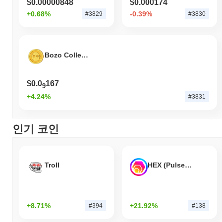
$0.00000848
$0.000174
+0.68%
-0.39%
#3829
#3830
Bozo Collective
$0.0
167
9
+4.24%
#3831
인기 코인
Troll
HEX (Pulsechain)
+8.71%
+21.92%
#394
#138