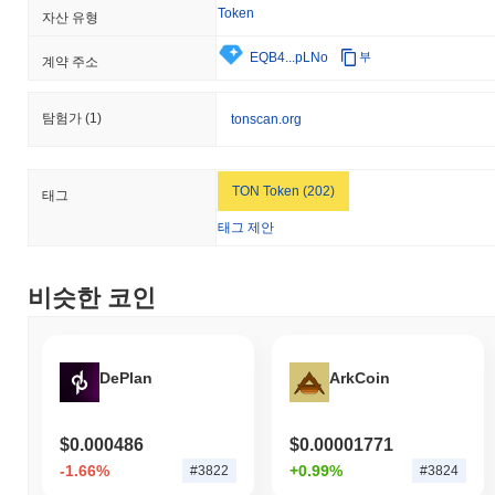
Token
자산 유형
EQB4...pLNo
부
계약 주소
탐험가
(1)
tonscan.org
TON Token (202)
태그
태그 제안
비슷한 코인
DePlan
ArkCoin
$0.000486
$0.00001771
-1.66%
+0.99%
#3822
#3824