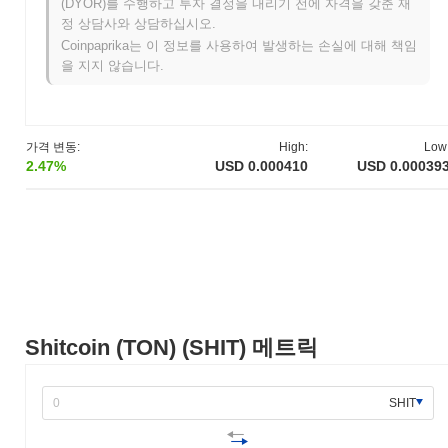
(DYOR)를 수행하고 투자 결정을 내리기 전에 자격을 갖춘 재
Shitcoin (TON)은 2018년에 시작되었으며, 이는 Pavel과 Nikolai
정 상담사와 상담하십시오.
Durov가 설립한 메신저 앱 회사인 텔레그램이 텔레그램 오픈 네트
Coinpaprika는 이 정보를 사용하여 발생하는 손실에 대해 책임
워크(TON)에 대한 백서를 발표했을 때 발생했습니다. 이 프로젝트
을 지지 않습니다.
는 Gram이라는 네이티브 암호화폐를 가진 확장 가능한 블록체인
플랫폼을 만드는 것을 목표로 했습니다. TON의 테스트넷은 2019
년 초에 출시되어 개발자들이 네트워크의 기능을 실험할 수 있게
했습니다. 메인넷은 처음에 2019년 후반에 출시될 예정이었으나
가격 변동:
High:
Low
법적 문제로 지연되었습니다. 초기 배포 모델은 인증된 투자자로부
2.47%
USD 0.000410
USD 0.00039
터 상당한 자금을 모으는 비공식 토큰 판매를 포함했습니다. 그러
나 미국 증권 거래 위원회와의 규제 문제로 인해 프로젝트는 차질
을 겪었고, 텔레그램은 결국 이 이니셔티브에서 철수했습니다. 이
러한 도전에도 불구하고 TON 커뮤니티는 개발을 계속하여 2020년
에 독립적인 메인넷을 출시하게 되었습니다. 이러한 초기 단계는
TON의 지속적인 개발과 커뮤니티 주도적인 노력을 위한 기초를
마련했습니다.
Shitcoin (TON)에서 앞으로 어떤 일이 일어날까요?
Shitcoin (TON) (SHIT) 메트릭
죄송하지만, Shitcoin (TON)에 대한 공식 업데이트나 확인된 향후
이정표를 찾을 수 없었습니다. 현재로서는 프로젝트가 공개적으로
이용 가능한 로드맵이나 계획된 미래 개발이 없을 가능성이 있습니
SHIT
다. 가장 정확하고 최신 정보를 원하신다면, 프로젝트와 관련된 공
식 채널이나 커뮤니티 포럼을 확인하시기를 권장합니다.