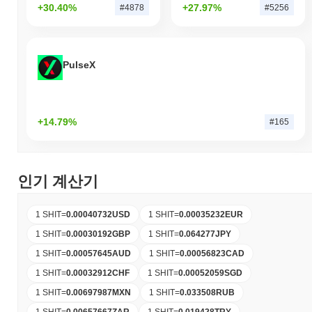
+30.40%
+27.97%
#4878
#5256
PulseX
+14.79%
#165
인기 계산기
1 SHIT
=
0.00040732
USD
1 SHIT
=
0.00035232
EUR
1 SHIT
=
0.00030192
GBP
1 SHIT
=
0.064277
JPY
1 SHIT
=
0.00057645
AUD
1 SHIT
=
0.00056823
CAD
1 SHIT
=
0.00032912
CHF
1 SHIT
=
0.00052059
SGD
1 SHIT
=
0.00697987
MXN
1 SHIT
=
0.033508
RUB
1 SHIT
=
0.00657667
ZAR
1 SHIT
=
0.019428
TRY