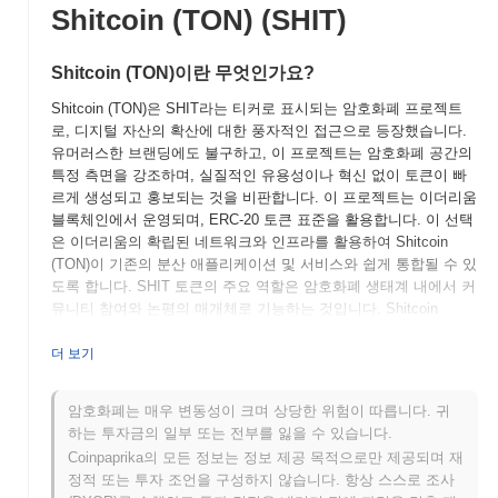
Shitcoin (TON) (SHIT)
Shitcoin (TON)이란 무엇인가요?
Shitcoin (TON)은 SHIT라는 티커로 표시되는 암호화폐 프로젝트
로, 디지털 자산의 확산에 대한 풍자적인 접근으로 등장했습니다.
유머러스한 브랜딩에도 불구하고, 이 프로젝트는 암호화폐 공간의
특정 측면을 강조하며, 실질적인 유용성이나 혁신 없이 토큰이 빠
르게 생성되고 홍보되는 것을 비판합니다. 이 프로젝트는 이더리움
블록체인에서 운영되며, ERC-20 토큰 표준을 활용합니다. 이 선택
은 이더리움의 확립된 네트워크와 인프라를 활용하여 Shitcoin
(TON)이 기존의 분산 애플리케이션 및 서비스와 쉽게 통합될 수 있
도록 합니다. SHIT 토큰의 주요 역할은 암호화폐 생태계 내에서 커
뮤니티 참여와 논평의 매개체로 기능하는 것입니다. Shitcoin
(TON)은 아이러니한 접근 방식과 커뮤니티 주도적인 정신으로 차
별화됩니다. 이름을 수용함으로써, 이 프로젝트는 많은 디지털 자
더 보기
산의 투기적 성격에 주목하게 하여 사용자들이 더 넓은 시장에서
토큰의 목적과 가치를 비판적으로 평가하도록 장려합니다. 이러한
암호화폐는 매우 변동성이 크며 상당한 위험이 따릅니다. 귀
독특한 위치는 Shitcoin (TON)을 암호화폐 문화의 자기 반성적이고
하는 투자금의 일부 또는 전부를 잃을 수 있습니다.
종종 풍자적인 측면의 주목할 만한 예로 만듭니다.
Coinpaprika의 모든 정보는 정보 제공 목적으로만 제공되며 재
Shitcoin (TON)은 언제 어떻게 시작되었나요?
정적 또는 투자 조언을 구성하지 않습니다. 항상 스스로 조사