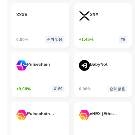
XXXAi
XRP
0.00%
+1.45%
순위 없음
#6
Pulsechain
BabyNot
+9.68%
0.00%
#189
순위 없음
Pulsechain Bridged HEX (Pulsechain)
eHEX (Ethereum)