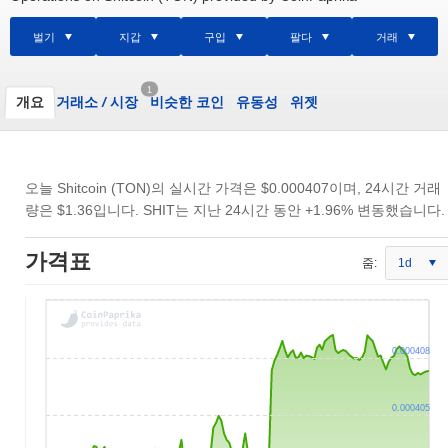
벌기
지갑
구입
팔다
거래
1
개요
거래소
/
시장
비슷한 코인
유동성
위젯
오늘 Shitcoin (TON)의 실시간 가격은
$0.000407
이며, 24시간 거래
량은
$1.36
입니다. SHIT는 지난 24시간 동안 +1.96% 변동했습니다.
가격표
줌:
1d
0.000408
0.000405