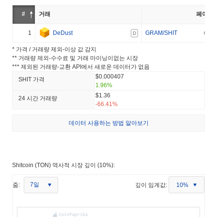
#
거래
페어
1
DeDust
GRAM/SHIT
D
* 가격 / 거래량 제외-이상 값 감지
** 거래량 제외-수수료 및 거래 마이닝이없는 시장
*** 제외된 거래량-교환 API에서 새로운 데이터가 없음
$0.000407
SHIT 가격
1.96%
$1.36
24 시간 거래량
-66.41%
데이터 사용하는 방법 알아보기
Shitcoin (TON) 역사적 시장 깊이 (10%):
7일
줌:
깊이 임계값:
10%