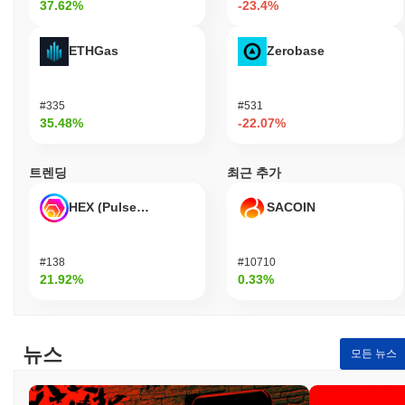
37.62%
-23.4%
크의 보안과 일치시킵니다. 이 프로토콜은 인증 및 데이터 무결성
을 보장하기 위해 Ed25519와 같은 암호화 기술을 사용합니다. 검
ETHGas
Zerobase
증자는 참여에 대한 보상을 받으며, 악의적인 행동이나 네트워크
프로토콜 위반에 대해 슬래싱을 포함한 처벌이 부과됩니다. 이러한
보상과 처벌의 조합은 검증자가 네트워크의 최선의 이익을 위해 행
#335
#531
동하도록 보장합니다. 추가적인 보안 조치로는 정기적인 감사와 커
35.48%
-22.07%
뮤니티의 의견 및 의사 결정을 허용하는 거버넌스 프로세스가 포함
되어, 네트워크의 전반적인 회복력과 강건성에 기여합니다.
트렌딩
최근 추가
Shitcoin (TON)은 어떤 논란이나 위험에 직면했나요?
Shitcoin (TON)은 주로 2019년 미국 증권 거래 위원회(SEC)로부터
HEX (Pulsechain)
SACOIN
법적 도전에 직면했던 텔레그램 오픈 네트워크(TON)와의 초기 연
관성으로 인해 논란에 휘말렸습니다. SEC는 초기 코인 제공(ICO)
이 등록되지 않은 증권 제공에 해당한다고 주장했습니다. 이로 인
#138
#10710
해 법적 분쟁이 발생하였고, 텔레그램은 2020년에 프로젝트와의
21.92%
0.33%
연관을 중단하게 되었습니다. 이후 커뮤니티가 이를 인수하여 The
Open Network (TON)으로 재브랜딩했습니다. Shitcoin (TON)의 위
험 요소에는 역사적 배경으로 인한 잠재적인 규제 감시와 분산 거
버넌스 모델을 유지하는 데 따른 도전이 포함됩니다. 이를 해결하
뉴스
모든 뉴스
기 위해 커뮤니티는 규제 위험을 완화하기 위해 투명성과 분산화에
집중하고 있습니다. 기술적 위험은 정기적인 감사와 업데이트를 통
해 관리되어 네트워크의 보안과 회복력을 보장합니다. 많은 블록체