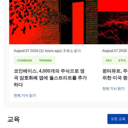
인 프로젝트와 마찬가지로 지속적인 위험이 존재하지만, 커뮤니티
주도 개발 관행과 보안 감사를 통해 적극적으로 완화되고 있습니
다.
Shitcoin (TON) (SHIT) FAQ – 핵심 지표 및 시
장 인사이트
Shitcoin (TON) (SHIT)는 어디에서 구매할 수 있나요?
August 07 2026
(11 hours ago)
,
3 최소 읽기
August 07 2026
Shitcoin (TON) (SHIT)는 centralized 암호화폐 거래소에서 널리 이
용할 수 있습니다. 가장 활발한 플랫폼은 DeDust이며,
COINBASE
TRADING
SEC
ETFS
GRAM/SHIT 거래 쌍은 24시간 거래량이
$1.36
이상을 기록했습니
코인베이스, 4,000개의 주식으로 영
윈터뮤트, 주
다.
국 암호화폐 앱에 월스트리트를 추가
위한 미국 
Shitcoin (TON)의 현재 일일 거래량은 얼마인가요?
하다
전체 기사 읽기
지난 24시간 동안 Shitcoin (TON)의 거래량은
$1.36
, 전날 대비
전체 기사 읽기
66.41%
감소를 보여줍니다. 이는 거래 활동의 단기적인 감소를 나
타냅니다.
Shitcoin (TON)의 가격 범위 기록은 무엇인가요?
교육
모든 교육
역대 최고가(ATH):
$0.054448