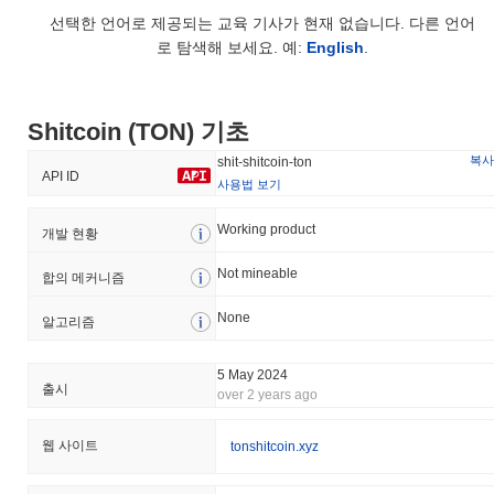
역대 최저가(ATL):
$0.00
선택한 언어로 제공되는 교육 기사가 현재 없습니다. 다른 언어
로 탐색해 보세요. 예:
English
.
Shitcoin (TON)는 현재 ATH보다
~99.25%
낮게 거래되고 있습니다
.
Shitcoin (TON)의 현재 시가총액은 얼마인가요?
Shitcoin (TON) 기초
Shitcoin (TON)의 시가총액은 약
$29,449.00
, 시장 규모별로 전 세
복사
shit-shitcoin-ton
계 #3820위에 랭크되어 있습니다입니다. 이 수치는 72 300 000개
API ID
사용법 보기
의 SHIT 토큰 유통 공급량을 기준으로 계산됩니다.
Working product
개발 현황
Shitcoin (TON)는 더 넓은 암호화폐 시장과 비교하여
어떤 성과를 내고 있나요?
Not mineable
합의 메커니즘
지난 7일 동안 Shitcoin (TON)는
0.00%
상승하여
0.77%
의 상승을
기록한 전체 암호화폐 시장에 뒤처졌습니다. 이는 더 넓은 시장 모
None
알고리즘
멘텀과 비교하여 SHIT의 가격 움직임에서 일시적인 지연을 나타냅
니다.
5 May 2024
출시
over 2 years ago
웹 사이트
tonshitcoin.xyz