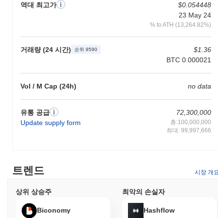
역대 최고가
$0.054448
래에 참여하고 TON을 교환 매개체로 수용하는 분산 애플리케이션
23 May 24
(dApps)을 활용할 수 있습니다. 보유자는 자신의 TON 토큰을 스테
% to ATH (13,264.82%)
이킹하여 네트워크 보안에 기여하고 합의 메커니즘에 참여할 수 있
으며, 이는 그들의 참여에 대한 보상을 제공할 수 있습니다. 또한,
TON 토큰은 거버넌스에 사용될 수 있어 보유자가 생태계의 미래
거래량 (24 시간)
$1.36
순위 9590
방향과 개발에 영향을 미치는 제안에 투표할 수 있습니다. 개발자
BTC 0.000021
에게 Shitcoin (TON)은 dApps를 구축하고 통합할 수 있는 도구와
자원을 제공하여 네트워크의 기능성과 유용성을 확장합니다. 이 생
Vol / M Cap (24h)
no data
태계는 TON 토큰을 사용하여 거래와 상호작용을 촉진하는 지갑
및 마켓플레이스를 포함한 여러 애플리케이션을 지원합니다.
유통 공급
72,300,000
Shitcoin (TON)은 여전히 활동적이거나 관련성이 있나
요?
Update supply form
총:100,000,000
최대: 99,997,666
Shitcoin (TON)은 최근 개발과 커뮤니티 참여를 통해 여전히 활동
적입니다. 2023년 10월 현재, 이 프로젝트는 사용자 기능과 네트워
크 보안을 향상시키는 데 중점을 두고 개발 업데이트를 보았습니
다. 이 코인은 여러 거래소에 상장되어 있어 지속적인 시장 존재와
트렌드
시장 개
거래 활동을 나타냅니다. 또한, Shitcoin (TON)은 거버넌스 제안과
커뮤니티 투표가 정기적으로 논의되는 활발한 소셜 미디어 채널과
상위 상승주
최악의 손실자
포럼을 통해 커뮤니티와 계속 소통하고 있습니다. 이러한 활동은
다양한 분산 애플리케이션과 플랫폼에서 통합 및 사용을 유지하면
Biconomy
Hashflow
서 그 틈새 분야 내에서의 지속적인 관련성을 강조합니다.