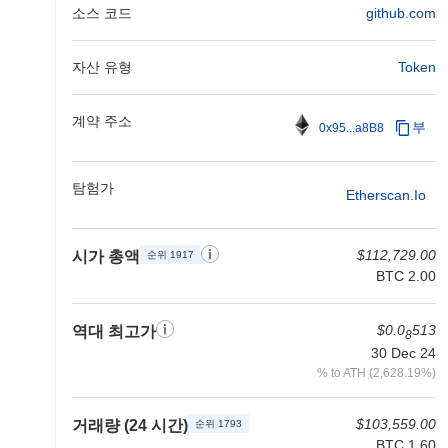
소스 코드
github.com
자산 유형
Token
계약 주소
부
0x95...a8B8
탐험가
Etherscan.io
$112,729.00
시가 총액
순위 1917
BTC 2.00
$0.0
513
역대 최고가
8
30 Dec 24
% to ATH (2,628.19%)
$103,559.00
거래량 (24 시간)
순위 1793
BTC 1.60