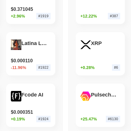
Shiba Classic의 현재 일일 거래량은 얼마인가요?
$0.371045
지난 24시간 동안 Shiba Classic의 거래량은
$103,559.00
, 전날 대비
August 06 2026
(1 day ago)
,
3 최
+2.96%
+12.22%
#1919
#387
타냅니다.
AI AGENTS
PAYMENTS
Shiba Classic의 가격 범위 기록은 무엇인가요?
클라우드플레어, AI 에이전
역대 최고가(ATH):
$0.0
513
8
Latina Language Model
XRP
역대 최저가(ATL):
$0.00
Shiba Classic는 현재 ATH보다
~96.33%
낮게 거래되고 있습니다 .
$0.000110
-11.96%
+0.28%
Shiba Classic의 현재 시가총액은 얼마인가요?
#1922
#6
Shiba Classic의 시가총액은 약
$112,729.00
, 시장 규모별로 전 세계 #
065개의 SHIBC 토큰 유통 공급량을 기준으로 계산됩니다.
Fcode AI
Pulsechain Bridged HEX (Pulsechain)
Shiba Classic는 더 넓은 암호화폐 시장과 비교하여 어
지난 7일 동안 Shiba Classic는
2.44%
하락하여
0.84%
의 상승을 기록
텀과 비교하여 SHIBC의 가격 움직임에서 일시적인 지연을 나타냅니다
$0.000351
+0.19%
+25.47%
#1924
#6130