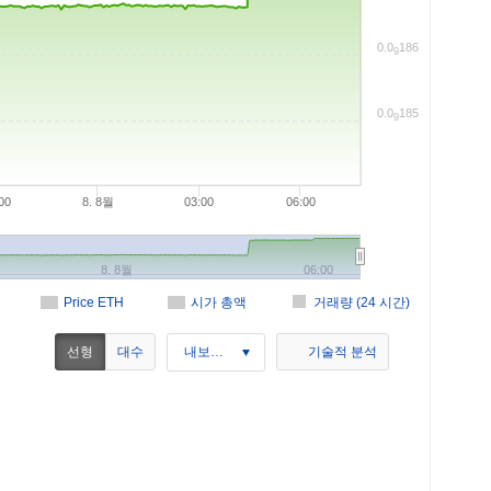
0.0
186
9
0.0
185
9
00
8. 8월
03:00
06:00
8. 8월
06:00
Price ETH
시가 총액
거래량 (24 시간)
선형
대수
내보내기
기술적 분석