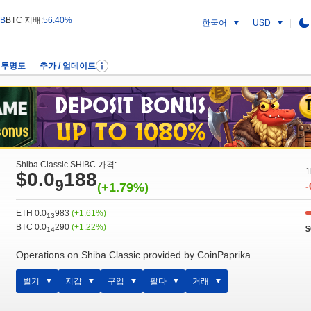
 B
BTC 지배:
56.40%
한국어
USD
투명도
추가 / 업데이트
Shiba Classic SHIBC 가격:
1
$0.0
188
9
(+1.79%)
-
ETH 0.0
983
(+1.61%)
13
BTC 0.0
290
(+1.22%)
$
14
Operations on Shiba Classic provided by CoinPaprika
벌기
지갑
구입
팔다
거래