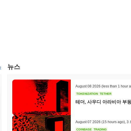
티브는 시바 클래식의 생태계를 확장하고 암호화폐 공간 내에서의 유
정표에 대한 진행 상황은 프로젝트의 공식 채널과 로드맵 업데이트를 
시바 클래식의 차별점은 무엇인가요?
시바 클래식은 토큰 보유자가 의사 결정 과정에 적극적으로 참여할 수
됩니다. 이러한 분산형 접근 방식은 사용자 간의 소유감과 참여를 촉
거래 처리량과 낮은 지연 시간을 지원하도록 설계된 강력한 레이어 1
크 보안에 기여하면서 보상을 받을 수 있는 스테이킹 메커니즘과 같은
DeFi 플랫폼 및 NFT 마켓플레이스와의 전략적 파트너십으로 풍부해
호 운용성을 더욱 넓혀 다른 블록체인 네트워크와의 원활한 상호작용을
뉴스
호화폐 환경에서 독특한 역할을 수행하는 데 기여하며, 투자자와 개
요
시바 클래식으로 무엇을 할 수 있나요?
시바 클래식은 생태계 내에서 여러 가지 실용적인 유틸리티를 제공합니다
August 08 2026
(less than 1 hour 
가치를 전송하고 분산형 애플리케이션(dApps)과 상호작용할 수 있도
TOKENIZATION
TETHER
를 안전하게 유지하는 데 도움을 주고 보상을 받을 수 있는 가능성을
테더, 사우디 아라비아 부
의 개발 및 향후 방향에 대한 결정에 영향을 미칠 수 있습니다. 개발자
하여 생태계 내 혁신을 촉진합니다. 이 플랫폼은 다양한 지갑 및 마켓플
도록 합니다. 또한, 사용자는 커뮤니티 이니셔티브에 참여함으로써 보
전반적인 경험과 참여를 향상시킵니다.
August 07 2026
(15 hours ago)
,
3
시바 클래식은 여전히 활동적이거나 관련성이 있나요?
COINBASE
TRADING