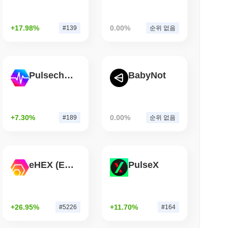
1.14%
증가를 보여줍니다. 이는 거래 활동의 단기적인 증가를 나
소 읽기
+17.98%
0.00%
#139
순위 없음
트에 API 결제를 위한 스테이블코인 지갑 제공
Pulsechain
BabyNot
+7.30%
0.00%
#189
순위 없음
1917위에 랭크되어 있습니다입니다. 이 수치는 598 816 956 455
eHEX (Ethereum)
PulseX
떤 성과를 내고 있나요?
한 전체 암호화폐 시장에 뒤처졌습니다. 이는 더 넓은 시장 모멘
.
+26.95%
+11.70%
#5226
#164