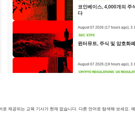
코인베이스, 4,000개의
시바 클래식은 최근 커뮤니티 참여 및 개발 노력으로 여전히 활동적이며
다
로젝트는 커뮤니티 주도 이니셔티브 및 토큰 유용성과 같은 분야에서 
한 거래 플랫폼에서 존재감을 유지하고 있어 시장 활동과 유동성을 지원합
용 사례를 확장하기 위한 파트너십에 참여하고 있습니다. 활발한 거버
August 07 2026
(17 hours ago)
,
3
적인 커뮤니티 참여를 나타냅니다. 이러한 요소들은 시바 클래식이 더
SEC
ETFS
프로젝트에 관심 있는 사람들 사이에서의 관련성을 높이는 데 기여합니
윈터뮤트, 주식 및 암호화폐
조합은 시바 클래식의 지속적인 활동과 관련성을 강조합니다.
시바 클래식은 누구를 위해 설계되었나요?
August 07 2026
(19 hours ago)
,
3
시바 클래식은 다양한 청중을 위해 설계되었으며, 주로 암호화폐 애
로 합니다. 사용자는 시바 생태계에 참여하여 분산형 프레임워크 내에
CRYPTO REGULATIONS
US REGULA
한 참여와 사용을 지원하기 위해 사용자 친화적인 지갑 및 커뮤니티 참
CLARITY 법안, 8월 휴
동성 제공자와 같은 2차 참가자는 거버넌스 메커니즘 및 유동성 풀을
기여할 수 있습니다. 협력적인 환경을 조성함으로써 시바 클래식은 사
을 부여하고, 모두를 위한 포용성과 접근성을 촉진하고자 합니다.
August 07 2026
(21 hours ago)
,
3
시바 클래식은 어떻게 보안이 유지되나요?
어로 제공되는 교육 기사가 현재 없습니다. 다른 언어로 탐색해 보세요. 예
TOKENIZATION
BANKS
시바 클래식은 검증자가 거래를 확인하고 네트워크의 무결성을 유지하는
웰스 파고, 예금을 토큰화
가자는 일정량의 시바 클래식 토큰을 스테이킹하여 검증자가 될 수 있으
프로토콜은 인증 및 데이터 무결성을 보장하기 위해 타원 곡선 디지털 
티브를 일치시키기 위해, 검증자는 네트워크 참여에 대한 보상으로 거래