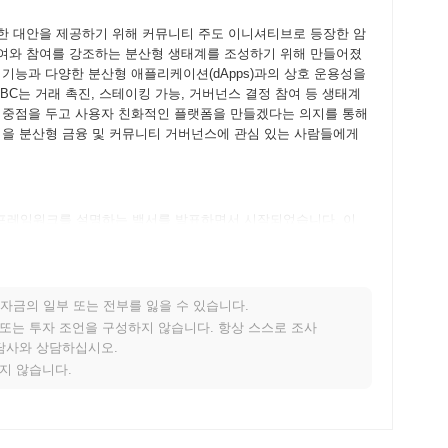
토큰에 대한 대안을 제공하기 위해 커뮤니티 주도 이니셔티브로 등장한 암
참여와 참여를 강조하는 분산형 생태계를 조성하기 위해 만들어졌
기능과 다양한 분산형 애플리케이션(dApps)과의 상호 운용성을
IBC는 거래 촉진, 스테이킹 가능, 거버넌스 결정 참여 등 생태계
 중점을 두고 사용자 친화적인 플랫폼을 만들겠다는 의지를 통해
식을 분산형 금융 및 커뮤니티 거버넌스에 관심 있는 사람들에게
적 프레임워크를 설명하는 백서를 발표하면서 시작되었습니다. 이
만들고자 했으며, 이는 이전의 시바 이누와 유사합니다. 백서 발
초기 사용자들이 플랫폼의 기능을 실험할 수 있도록 했습니다. 그
적으로 진입하게 되었습니다. 초기 개발은 강력한 커뮤니티 구축과
바 클래식의 초기 배포는 공정한 출시 모델을 통해 이루어졌으며,
자금의 일부 또는 전부를 잃을 수 있습니다.
 있도록 했습니다. 이러한 접근 방식은 시작부터 커뮤니티 소유권
적 또는 투자 조언을 구성하지 않습니다. 항상 스스로 조사
했습니다.
상담사와 상담하십시오.
지지 않습니다.
수료를 줄이기 위한 중요한 프로토콜 업그레이드를 준비하고 있으
 전체 사용자 경험과 네트워크의 확장성을 개선할 것으로 예상됩니다.
이며, 향후 몇 달 내에 파트너십 발표가 예상됩니다. 이러한 이니셔