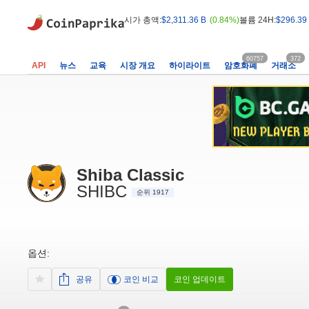
시가 총액:
$2,311.36 B
(0.84%)
볼륨 24H:
$296.39
60757
372
API
뉴스
교육
시장 개요
하이라이트
암호화폐
거래소
Shiba Classic
SHIBC
순위 1917
옵션:
공유
코인 비교
코인 업데이트