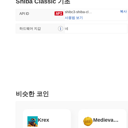
Shiba Classic 기초
#993
#1804
32.98%
-21.97%
복사
shibc3-shiba-classic
API ID
사용법 보기
하드웨어 지갑
트렌딩
네
최근 추가
HEX (Pulsechain)
SACOIN
#139
#10716
17.98%
0.19%
비슷한 코인
Krex
Medieval Empires