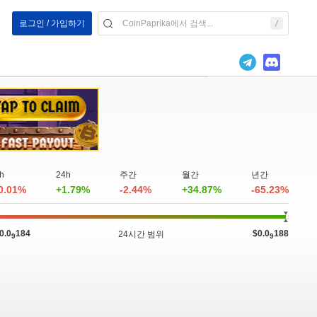
로그인 / 가입하기
h
24h
주간
월간
년간
0.01%
+1.79%
-2.44%
+34.87%
-65.23%
0.0
184
$0.0
188
24시간 범위
9
9