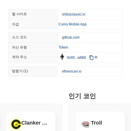
August 07 2026
(23 hours ago)
,
3
검증자가 악의적으로 행동하거나 거래를 제대로 검증하지 못할 경우 
합하고 있습니다. 이는 부정직한 행동을 억제하고 네트워크 보안을 촉
STABLECOIN
JAPAN
웹 사이트
shibaclassic.io
가 의사 결정 과정에 참여할 수 있도록 하는 거버넌스 프레임워크가 
JPYC, 물류 대기업 AZ-
적으로 이러한 요소들은 시바 클래식을 안전하게 유지하고 사용자 간
만 달러 모금
지갑
Coins Mobile App
시바 클래식은 어떤 논란이나 위험에 직면했나요?
소스 코드
github.com
August 07 2026
(1 day ago)
,
3 최
시바 클래식은 주로 커뮤니티 거버넌스 및 시장 변동성과 관련된 여러 
성과 리더십에 대한 커뮤니티 분쟁 보고가 있었으며, 이는 사용자 신
BITCOIN
HACKERS
자산 유형
Token
커뮤니티 참여를 강화하기 위한 거버넌스 제안을 시행하여 우려 사항을
'극도로 나쁜': 비트코인 레
계약 주소
부
0x95...a8B8
은 암호화폐와 마찬가지로 시바 클래식은 가격 조작 및 유동성 문제와
식하고 사용자 기반과의 투명성과 커뮤니케이션을 개선하기 위한 조치
보안을 강화하기 위한 스마트 계약 업데이트가 포함됩니다. 더욱이, 
탐험가
(1)
etherscan.io
August 06 2026
(1 day ago)
,
3 최
제 문제에 대해 경계를 기울이고 있습니다. 팀은 규제 개발에 대한 
를 보장하고 커뮤니티를 보호하기 위해 노력하고 있습니다.
STABLECOINS
VISA
웨스턴 유니온, 달러 송금
Shiba Classic (SHIBC) FAQ – 핵심 지표 및 
인기 코인
Shiba Classic (SHIBC)는 어디에서 구매할 수 있나요?
August 06 2026
(1 day ago)
,
3 최
Shiba Classic (SHIBC)는 centralized 암호화폐 거래소에서 널
CRYPTO REGULATIONS
TRADING
SHIBC/USDT 거래 쌍은 24시간 거래량이
$103,501.00
이상을 기록했
Clanker Index
Troll
러시아, 암호화폐 거래 합법