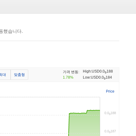
 변동했습니다.
High:
USD0.0
188
가격 변동:
9
최대
맞춤형
1.78%
Low:
USD0.0
184
9
Price
0.0
188
9
0.0
187
9