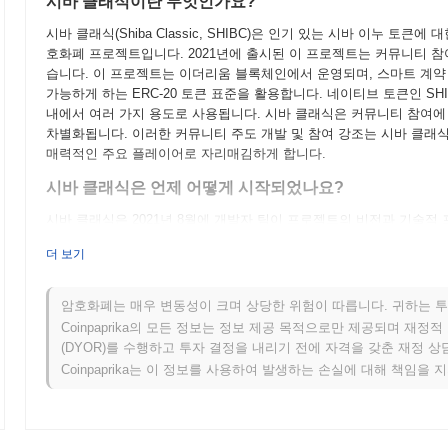
시바 클래식이란 무엇인가요?
시바 클래식(Shiba Classic, SHIBC)은 인기 있는 시바 이누 
호화폐 프로젝트입니다. 2021년에 출시된 이 프로젝트는 커뮤니티 
습니다. 이 프로젝트는 이더리움 블록체인에서 운영되며, 스마트 계약 
가능하게 하는 ERC-20 토큰 표준을 활용합니다. 네이티브 토큰인 SH
내에서 여러 가지 용도로 사용됩니다. 시바 클래식은 커뮤니티 참여에
차별화됩니다. 이러한 커뮤니티 주도 개발 및 참여 강조는 시바 클래
매력적인 주요 플레이어로 자리매김하게 합니다.
시바 클래식은 언제 어떻게 시작되었나요?
시바 클래식은 2021년 8월에 개발자 팀이 프로젝트의 비전과 기술
프로젝트는 커뮤니티 참여와 밈 문화를 중심으로 한 분산형 생태계를 
더 보기
표 후, 시바 클래식은 2021년 9월에 테스트넷을 출시하여 개발자와 
후 2021년 10월에 메인넷이 출시되어 토큰이 암호화폐 시장에 공식
생태계 내에서 토큰의 유용성을 향상시키는 데 중점을 두었습니다. 시
암호화폐는 매우 변동성이 크며 상당한 위험이 따릅니다. 귀하는 투
이는 참가자들이 사전 판매나 초기 코인 제공 없이 토큰을 획득할 수
Coinpaprika의 모든 정보는 정보 제공 목적으로만 제공되며 재정
과 참여감을 조성하여 시바 클래식의 성장과 채택을 위한 기초를 마련
(DYOR)를 수행하고 투자 결정을 내리기 전에 자격을 갖춘 재정 
Coinpaprika는 이 정보를 사용하여 발생하는 손실에 대해 책임을 
시바 클래식의 향후 계획은 무엇인가요?
공식 업데이트에 따르면, 시바 클래식은 거래 속도를 향상시키고 수
며, 이는 2024년 1분기를 목표로 하고 있습니다. 이 업그레이드는
또한, 팀은 여러 분산형 금융(DeFi) 플랫폼과의 통합 작업을 진행 중