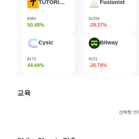
TUTORIAL
Fusionist
#364
#1254
50.48%
-29.37%
Cysic
Bitway
#173
#131
44.44%
-28.78%
Momentum
Orochi Network
교육
#358
#362
40.73%
-24.41%
선택한 언
DAO Maker Token
Pirate Nation Token