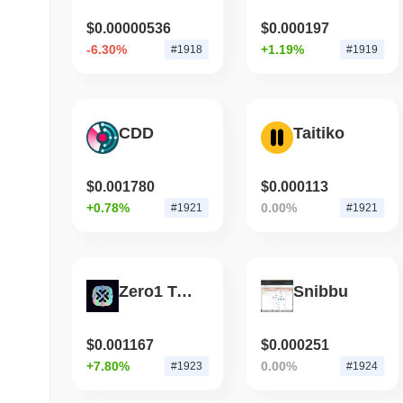
$0.00000536
$0.000197
-6.30%
+1.19%
#1918
#1919
CDD
Taitiko
$0.001780
$0.000113
+0.78%
0.00%
#1921
#1921
Zero1 Token
Snibbu
$0.001167
$0.000251
+7.80%
0.00%
#1923
#1924