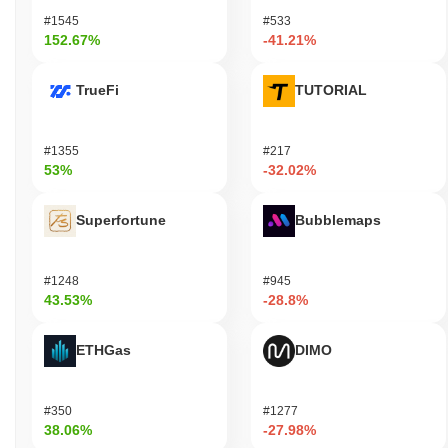
#1545
#533
152.67%
-41.21%
TrueFi
TUTORIAL
#1355
#217
53%
-32.02%
Superfortune
Bubblemaps
#1248
#945
43.53%
-28.8%
ETHGas
DIMO
#350
#1277
38.06%
-27.98%