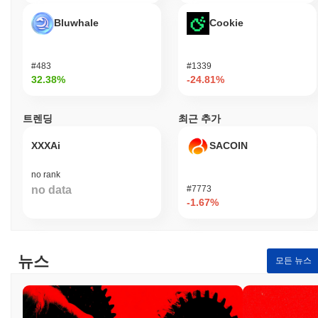
Bluwhale
Cookie
#483
#1339
32.38%
-24.81%
트렌딩
최근 추가
XXXAi
SACOIN
no rank
no data
#7773
-1.67%
뉴스
모든 뉴스