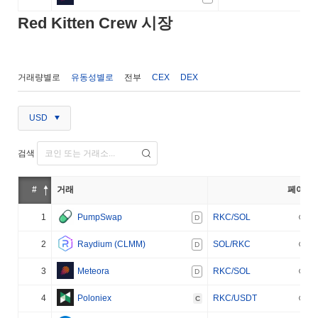
Red Kitten Crew 시장
거래량별로
유동성별로
전부
CEX
DEX
USD
검색
#
거래
페어
1
PumpSwap
RKC/SOL
D
2
Raydium (CLMM)
SOL/RKC
D
3
Meteora
RKC/SOL
D
4
Poloniex
RKC/USDT
C