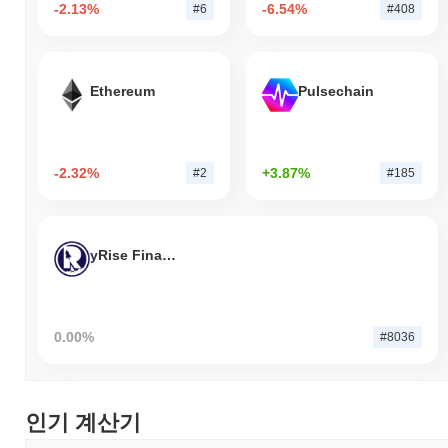
-2.13%
-6.54%
#6
#408
Ethereum
Pulsechain
-2.32%
+3.87%
#2
#185
yRise Finance
0.00%
#8036
인기 계산기