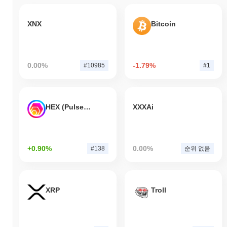
XNX
Bitcoin
0.00%
-1.79%
#10985
#1
HEX (Pulsechain)
XXXAi
+0.90%
0.00%
#138
순위 없음
XRP
Troll