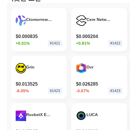
Ctomorrow Platform
Cere Network
$0.000835
$0.000204
+0.01%
+0.81%
#1421
#1422
Grin
Ovr
$0.013525
$0.026285
-8.05%
-0.67%
#1423
#1423
RocketX Exchange
LUCA