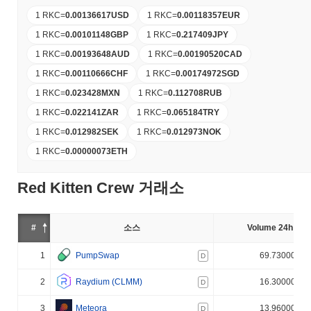
1 RKC
=
0.00136617
USD
1 RKC
=
0.00118357
EUR
1 RKC
=
0.00101148
GBP
1 RKC
=
0.217409
JPY
1 RKC
=
0.00193648
AUD
1 RKC
=
0.00190520
CAD
1 RKC
=
0.00110666
CHF
1 RKC
=
0.00174972
SGD
1 RKC
=
0.023428
MXN
1 RKC
=
0.112708
RUB
1 RKC
=
0.022141
ZAR
1 RKC
=
0.065184
TRY
1 RKC
=
0.012982
SEK
1 RKC
=
0.012973
NOK
1 RKC
=
0.00000073
ETH
Red Kitten Crew 거래소
#
소스
Volume 24h (%)
1
PumpSwap
69.730000%
D
2
Raydium (CLMM)
16.300000%
D
3
Meteora
13.960000%
D