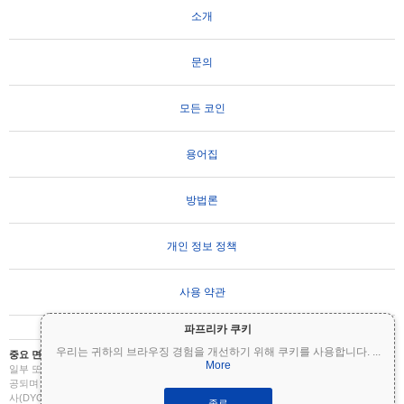
소개
문의
모든 코인
용어집
방법론
개인 정보 정책
사용 약관
파프리카 쿠키
우리는 귀하의 브라우징 경험을 개선하기 위해 쿠키를 사용합니다.
...
중요 면책 조항:
암호화폐는 변동성이 매우 높으며 상당한 위험을 수반합니다. 투자금의
More
일부 또는 전부를 잃을 수 있습니다. Coinpaprika의 모든 정보는 정보 제공 목적으로만 제
공되며 재무 또는 투자 조언을 구성하지 않습니다. 투자 결정을 내리기 전에 항상 직접 조
사(DYOR)를 수행하고 자격을 갖춘 재무 고문과 상담하십시오. Coinpaprika는 이 정보의
종료