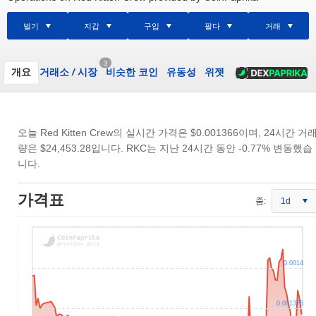
벌기
지갑
구입
팔다
거래
3
개요
거래소
/
시장
비슷한 코인
유동성
위젯
오늘 Red Kitten Crew의 실시간 가격은
$0.001366
이며, 24시간 거
량은
$24,453.28
입니다. RKC는 지난 24시간 동안 -0.77% 변동했습
니다.
가격표
줌:
1d
0.0014
0.001375