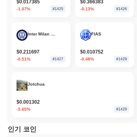
$0.017385
$0.366383
-1.07%
-0.13%
#1425
#1426
Inter Milan Fan Token
FIAS
$0.211697
$0.010752
-0.51%
-0.48%
#1427
#1429
Jotchua
$0.001302
-5.65%
#1429
인기 코인