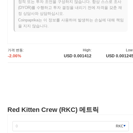
정적 또는 투자 조언을 구성하지 않습니다. 항상 스스로 조사
역대 최고가(ATH):
$0.009643
(DYOR)를 수행하고 투자 결정을 내리기 전에 자격을 갖춘 재
역대 최저가(ATL):
NaN
정 상담사와 상담하십시오.
Coinpaprika는 이 정보를 사용하여 발생하는 손실에 대해 책임
Red Kitten Crew는 현재 ATH보다
~85.84%
낮게 거래되고 있습니
을 지지 않습니다.
다 .
Red Kitten Crew의 현재 시가총액은 얼마인가요?
Red Kitten Crew의 시가총액은 약
$1,366,170.00
, 시장 규모별로
가격 변동:
High:
Low
전 세계 #1420위에 랭크되어 있습니다입니다. 이 수치는 1 000
-2.06%
USD 0.001412
USD 0.00124
000 000개의 RKC 토큰 유통 공급량을 기준으로 계산됩니다.
Red Kitten Crew는 더 넓은 암호화폐 시장과 비교하여
어떤 성과를 내고 있나요?
지난 7일 동안 Red Kitten Crew는
85.99%
상승하여
1.63%
의 하락
을 기록한 전체 암호화폐 시장을 앞질렀습니다. 이는 더 넓은 시장
모멘텀과 비교하여 RKC의 가격 움직임에서 강력한 성과를 나타냅
니다.
Red Kitten Crew (RKC) 메트릭
RKC