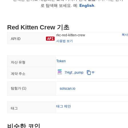
로 탐색해 보세요. 예:
English
.
Red Kitten Crew 기초
복사
rkc-red-kitten-crew
API ID
사용법 보기
Token
자산 유형
7Hgf...pump
부
계약 주소
탐험가
(1)
solscan.io
태그 제안
태그
비슷한 코인