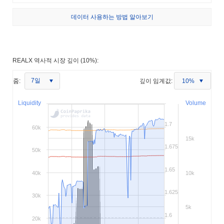
데이터 사용하는 방법 알아보기
REALX 역사적 시장 깊이 (10%):
7일
줌:
깊이 임계값:
10%
Liquidity
Volume
1.7
60k
15k
1.675
50k
1.65
40k
10k
1.625
30k
5k
1.6
20k