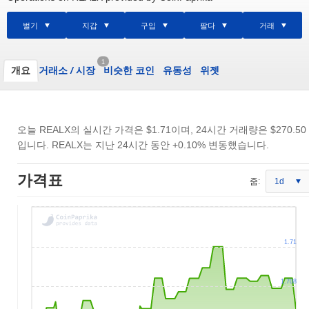
벌기
지갑
구입
팔다
거래
1
개요
거래소
/
시장
비슷한 코인
유동성
위젯
오늘 REALX의 실시간 가격은
$1.71
이며, 24시간 거래량은
$270.50
입니다. REALX는 지난 24시간 동안 +0.10% 변동했습니다.
가격표
줌:
1d
1.71
1.708