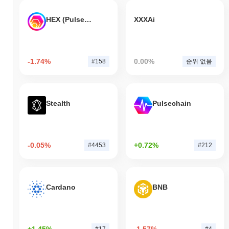
HEX (Pulsechain)
XXXAi
-1.74%
0.00%
#158
순위 없음
Stealth
Pulsechain
-0.05%
+0.72%
#4453
#212
Cardano
BNB
+1.45%
-1.57%
#17
#4