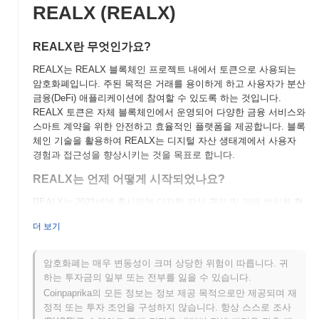
REALX (REALX)
REALX란 무엇인가요?
REALX는 REALX 블록체인 프로젝트 내에서 토큰으로 사용되는
암호화폐입니다. 주된 목적은 거래를 용이하게 하고 사용자가 분산
금융(DeFi) 애플리케이션에 참여할 수 있도록 하는 것입니다.
REALX 토큰은 자체 블록체인에서 운영되어 다양한 금융 서비스와
스마트 계약을 위한 안전하고 효율적인 플랫폼을 제공합니다. 블록
체인 기술을 활용하여 REALX는 디지털 자산 생태계에서 사용자
경험과 접근성을 향상시키는 것을 목표로 합니다.
REALX는 언제 어떻게 시작되었나요?
REALX는 2021년에 출시되어 디지털 자산 관리 및 거래 방식을 혁
신하는 것을 목표로 했습니다. 블록체인 열정가와 개발자 팀에 의
더 보기
해 만들어진 이 프로젝트는 암호화폐 공간 내에서 사용자 경험과
보안을 향상시키는 데 중점을 두었습니다. 초기 개발 단계에서
REALX는 여러 주요 거래소에 상장되어 시장에서의 존재감을 확립
암호화폐는 매우 변동성이 크며 상당한 위험이 따릅니다. 귀
하고 성장하는 투자자 커뮤니티를 유치하는 데 도움을 주었습니다.
하는 투자금의 일부 또는 전부를 잃을 수 있습니다.
이후 이 프로젝트는 사용자 피드백을 반영하여 플랫폼과 서비스를
Coinpaprika의 모든 정보는 정보 제공 목적으로만 제공되며 재
개선하며 계속 발전해왔습니다.
정적 또는 투자 조언을 구성하지 않습니다. 항상 스스로 조사