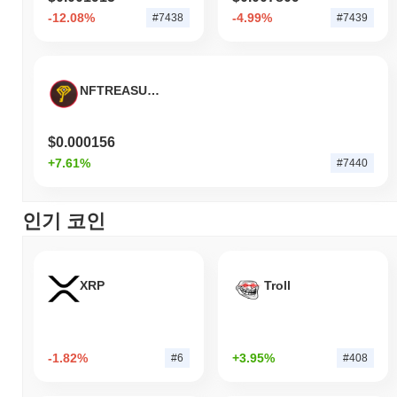
-12.08%
-4.99%
#7438
#7439
NFTREASURE
$0.000156
+7.61%
#7440
인기 코인
XRP
Troll
-1.82%
+3.95%
#6
#408