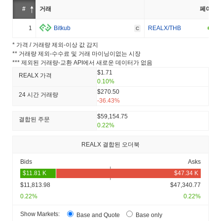
#
거래
페어
1
Bitkub
REALX/THB
C
* 가격 / 거래량 제외-이상 값 감지
** 거래량 제외-수수료 및 거래 마이닝이없는 시장
*** 제외된 거래량-교환 API에서 새로운 데이터가 없음
$1.71
REALX 가격
0.10%
$270.50
24 시간 거래량
-36.43%
$59,154.75
결합된 주문
0.22%
REALX 결합된 오더북
Bids
Asks
$11,813.98
$47,340.77
0.22%
0.22%
Show Markets:
Base and Quote
Base only