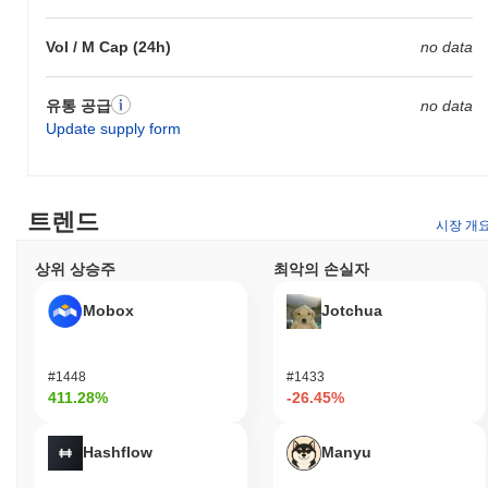
REALX는 어떻게 보안이 유지되나요?
Vol / M Cap (24h)
no data
REALX는 권한 증명(Proof of Authority, PoA)이라는 독특한 합의
메커니즘을 통해 네트워크를 보호하며, 이는 제한된 수의 신뢰할
수 있는 검증자가 거래를 확인하고 블록체인 무결성을 유지하는 데
유통 공급
no data
의존합니다. 이 모델은 사전 승인된 검증자만 합의 과정에 참여할
Update supply form
수 있도록 하여 네트워크 보안을 강화하고 악의적인 공격의 위험을
줄이며 거래 효율성을 개선합니다. 이러한 접근 방식을 활용함으로
써 REALX는 신뢰할 수 있고 확장 가능한 네트워크를 유지하면서
강력한 블록체인 보호를 보장합니다.
트렌드
시장 개
REALX는 어떤 논란이나 위험에 직면했나요?
상위 상승주
최악의 손실자
REALX는 극심한 변동성에 대한 우려로 인해 조사를 받았으며, 이
는 투자자에게 상당한 위험을 초래합니다. 또한 이 프로젝트는 잠
Mobox
Jotchua
재적인 보안 사건과 러그풀(rug pull) 혐의와 관련된 논란과 연결되
어 장기적인 생존 가능성에 대한 의문을 제기했습니다. 많은 암호
화폐와 마찬가지로 규제의 불확실성은 법적 문제를 초래할 수 있으
#1448
#1433
며, 이는 시장에서의 입장을 더욱 복잡하게 만들 수 있습니다.
411.28%
-26.45%
REALX (REALX) FAQ – 핵심 지표 및 시장 인사
Hashflow
Manyu
이트