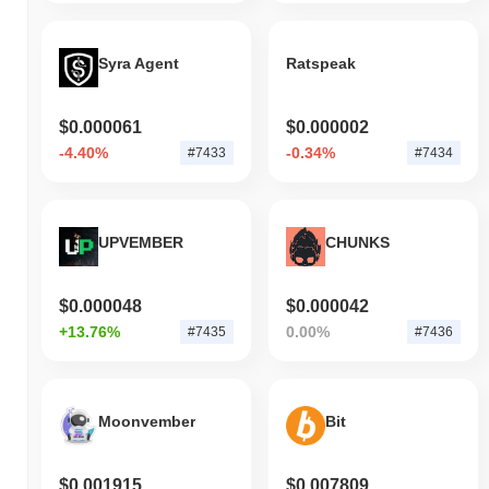
Syra Agent
Ratspeak
$0.000061
$0.000002
-4.40%
-0.34%
#7433
#7434
UPVEMBER
CHUNKS
$0.000048
$0.000042
+13.76%
0.00%
#7435
#7436
Moonvember
Bit
$0.001915
$0.007809