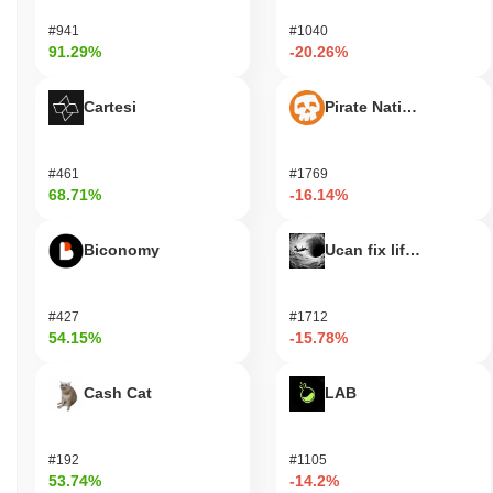
REALX (REALX)는 어디에서 구매할 수 있나요?
#941
#1040
91.29%
-20.26%
REALX (REALX)는 centralized 암호화폐 거래소에서 널리 이용할
수 있습니다. 가장 활발한 플랫폼은
Bitkub
이며,
REALX/THB
거래
쌍은 24시간 거래량이
$270.50
이상을 기록했습니다.
Cartesi
Pirate Nation Token
REALX의 현재 일일 거래량은 얼마인가요?
#461
#1769
지난 24시간 동안 REALX의 거래량은
$270.50
, 전날 대비
36.43%
68.71%
-16.14%
감소를 보여줍니다. 이는 거래 활동의 단기적인 감소를 나타냅니
다.
Biconomy
Ucan fix life in1day
REALX의 가격 범위 기록은 무엇인가요?
역대 최고가(ATH):
$2.31
#427
#1712
역대 최저가(ATL):
$0.00000000
54.15%
-15.78%
REALX는 현재 ATH보다
~26.19%
낮게 거래되고 있습니다 .
Cash Cat
LAB
REALX는 더 넓은 암호화폐 시장과 비교하여 어떤 성
과를 내고 있나요?
#192
#1105
지난 7일 동안 REALX는
6.01%
상승하여
0.16%
의 하락을 기록한
53.74%
-14.2%
전체 암호화폐 시장을 앞질렀습니다. 이는 더 넓은 시장 모멘텀과