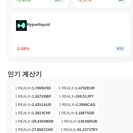
Hyperliquid
-3.88%
#10
인기 계산기
1 REALX
=
1.7069
USD
1 REALX
=
1.4792
EUR
1 REALX
=
1.2672
GBP
1 REALX
=
269.51
JPY
1 REALX
=
2.4251
AUD
1 REALX
=
2.3908
CAD
1 REALX
=
1.3823
CHF
1 REALX
=
2.1887
SGD
1 REALX
=
29.4302
MXN
1 REALX
=
138.86
RUB
1 REALX
=
27.8567
ZAR
1 REALX
=
81.2373
TRY