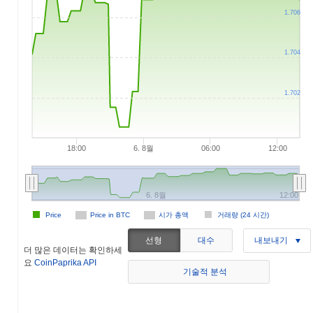
1.706
1.704
1.702
18:00
6. 8월
06:00
12:00
6. 8월
12:00
Price
Price in BTC
시가 총액
거래량 (24 시간)
선형
대수
내보내기
더 많은 데이터는 확인하세
요
CoinPaprika API
기술적 분석