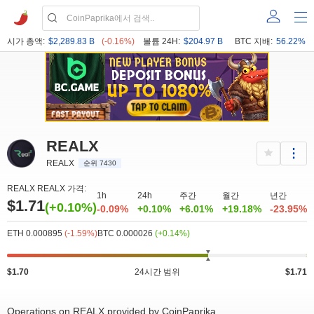
시가 총액:
$2,289.83 B
(-0.16%)
볼륨 24H:
$204.97 B
BTC 지배:
56.22%
REALX
REALX
순위 7430
REALX REALX 가격:
1h
24h
주간
월간
년간
$1.71
(+0.10%)
-0.09%
+0.10%
+6.01%
+19.18%
-23.95%
ETH 0.000895
(-1.59%)
BTC 0.000026
(+0.14%)
$1.70
24시간 범위
$1.71
Operations on REALX provided by CoinPaprika