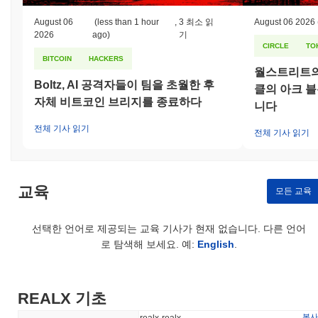
August 06
(less than 1 hour
,
3 최소 읽
August 06 2026
2026
ago)
기
CIRCLE
TO
BITCOIN
HACKERS
월스트리트의
Boltz, AI 공격자들이 팀을 초월한 후
클의 아크 
자체 비트코인 브리지를 종료하다
니다
전체 기사 읽기
전체 기사 읽기
교육
모든 교육
선택한 언어로 제공되는 교육 기사가 현재 없습니다. 다른 언어
로 탐색해 보세요. 예:
English
.
REALX 기초
복사
realx-realx