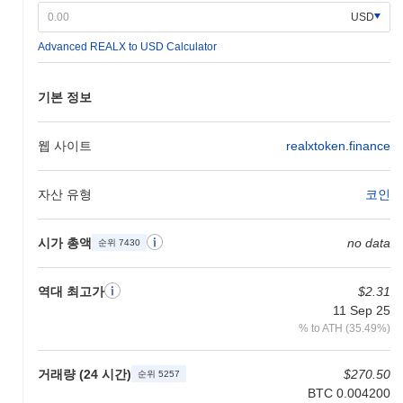
USD
REALX는 다양한 플랫폼과 서비스 내에서 결제용 유틸리티 토큰으
로 주로 사용됩니다. 또한 사용자는 스테이킹에 참여하여 보상을
Advanced REALX to USD Calculator
얻고, 거버넌스 결정에 참여하며, 생태계 내에서 DeFi 앱과 NFT에
접근할 수 있습니다. 이러한 다면적인 기능은 암호화폐 생태계에서
의 가치와 유용성을 향상시킵니다.
기본 정보
REALX는 여전히 활성화되어 있거나 관련성이 있나
요?
웹 사이트
realxtoken.finance
REALX는 현재 활성 상태이며, 지속적인 개발과 헌신적인 커뮤니
티 존재감을 가지고 있습니다. 다양한 플랫폼에서 여전히 거래되고
자산 유형
코인
있어 사용자들의 지속적인 관심과 참여를 나타냅니다. 최근 개발자
업데이트가 있었으며, 이는 프로젝트가 비활성 상태가 아니거나 버
시가 총액
no data
려지지 않았음을 시사합니다.
순위 7430
REALX는 누구를 위해 설계되었나요?
역대 최고가
$2.31
REALX는 블록체인 솔루션을 운영에 통합하려는 개발자와 기업을
11 Sep 25
위해 주로 구축되었습니다. 목표 청중은 DeFi 공간 내에서 혁신적
% to ATH (35.49%)
인 프로젝트를 찾는 투자자와 디지털 자산 관리 향상에 집중하는
틈새 커뮤니티를 포함합니다. 이 플랫폼은 이러한 그룹 간의 협력
거래량 (24 시간)
$270.50
과 채택을 촉진하여 블록체인 생태계에서 성장과 유용성을 이끌어
순위 5257
내는 것을 목표로 합니다.
BTC 0.004200