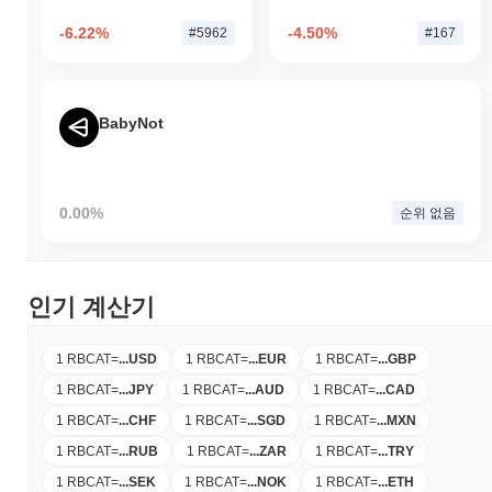
-6.22%
-4.50%
#5962
#167
BabyNot
0.00%
순위 없음
인기 계산기
1 RBCAT
=
...
USD
1 RBCAT
=
...
EUR
1 RBCAT
=
...
GBP
1 RBCAT
=
...
JPY
1 RBCAT
=
...
AUD
1 RBCAT
=
...
CAD
1 RBCAT
=
...
CHF
1 RBCAT
=
...
SGD
1 RBCAT
=
...
MXN
1 RBCAT
=
...
RUB
1 RBCAT
=
...
ZAR
1 RBCAT
=
...
TRY
1 RBCAT
=
...
SEK
1 RBCAT
=
...
NOK
1 RBCAT
=
...
ETH