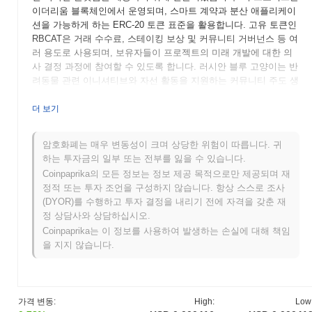
이더리움 블록체인에서 운영되며, 스마트 계약과 분산 애플리케이
션을 가능하게 하는 ERC-20 토큰 표준을 활용합니다. 고유 토큰인
RBCAT은 거래 수수료, 스테이킹 보상 및 커뮤니티 거버넌스 등 여
러 용도로 사용되며, 보유자들이 프로젝트의 미래 개발에 대한 의
사 결정 과정에 참여할 수 있도록 합니다. 러시안 블루 고양이는 반
려동물 관련 이니셔티브와 자선 활동을 지원하는 커뮤니티 주도 생
태계 구축에 중점을 두고 있어 두드러집니다. 사회적 영향에 대한
이러한 초점과 블록체인 기술의 혁신적인 사용은 반려동물 테마의
더 보기
암호화폐 분야에서 주목할 만한 플레이어로 자리매김하게 합니다.
이는 동물 애호가와 암호화폐 애호가 모두에게 매력적입니다.
암호화폐는 매우 변동성이 크며 상당한 위험이 따릅니다. 귀
하는 투자금의 일부 또는 전부를 잃을 수 있습니다.
러시안 블루 고양이는 언제 어떻게 시작되었나요?
Coinpaprika의 모든 정보는 정보 제공 목적으로만 제공되며 재
러시안 블루 고양이는 2021년 4월에 창립 팀이 프로젝트의 비전과
정적 또는 투자 조언을 구성하지 않습니다. 항상 스스로 조사
기술적 프레임워크를 설명하는 백서를 발표하면서 시작되었습니
(DYOR)를 수행하고 투자 결정을 내리기 전에 자격을 갖춘 재
다. 이 프로젝트는 2021년 6월에 테스트넷을 출시하여 개발자와 초
정 상담사와 상담하십시오.
기 사용자들이 기능과 특성을 실험할 수 있도록 했습니다. 성공적
Coinpaprika는 이 정보를 사용하여 발생하는 손실에 대해 책임
인 테스트 후, 2021년 9월에 메인넷이 출시되어 토큰이 공식적으로
을 지지 않습니다.
시장에 진입하게 되었습니다. 초기 개발은 커뮤니티 참여와 분산
애플리케이션을 위한 강력한 생태계 구축에 중점을 두었습니다. 러
시안 블루 고양이 토큰의 초기 배포는 2021년 10월에 공정한 출시
모델을 통해 이루어졌으며, 이는 참가자들에게 공정한 접근을 보장
가격 변동:
High:
Low
하기 위한 것이었습니다. 이러한 기초적인 단계들은 러시안 블루