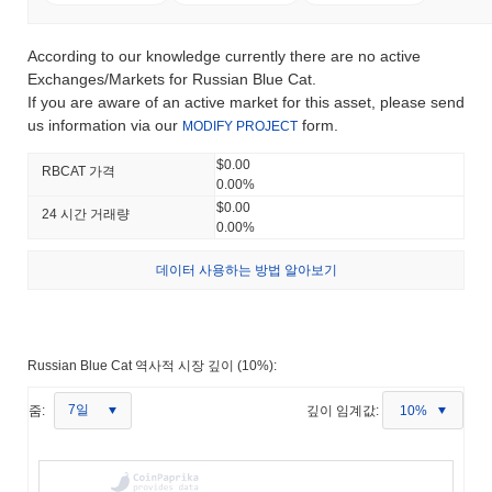
According to our knowledge currently there are no active
Exchanges/Markets for Russian Blue Cat.
If you are aware of an active market for this asset, please send
us information via our
form.
MODIFY PROJECT
$0.00
RBCAT 가격
0.00%
$0.00
24 시간 거래량
0.00%
데이터 사용하는 방법 알아보기
Russian Blue Cat 역사적 시장 깊이 (10%):
7일
줌:
깊이 임계값:
10%