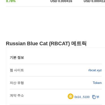
0.78%
USD 0.000416
USD 0.00041
고양이의 성장과 이후 더 넓은 암호화폐 생태계로의 통합을 위한
토대를 마련했습니다.
러시안 블루 고양이의 향후 계획은 무엇인가요?
공식 업데이트에 따르면, 러시안 블루 고양이는 2024년 1분기에 예
정된 확장성과 성능 향상을 위한 중요한 프로토콜 업그레이드를 준
비하고 있습니다. 이 업그레이드는 사용자 경험과 거래 효율성을
개선할 새로운 기능을 도입할 것으로 예상됩니다. 또한, 프로젝트
는 생태계를 확장하기 위한 전략적 파트너십을 구축하고 있으며,
Russian Blue Cat (RBCAT) 메트릭
2024년 중반에 여러 통합을 목표로 하고 있습니다. 이러한 이니셔
티브는 플랫폼의 기능성과 사용자 참여를 강화하여 러시안 블루 고
양이가 변화하는 암호화폐 환경에서 경쟁력을 유지할 수 있도록 합
기본 정보
니다. 이러한 이정표에 대한 진행 상황은 프로젝트의 공식 채널을
통해 추적되며, 커뮤니티에 개발 및 구현에 대한 정기적인 업데이
웹 사이트
rbcat.xyz
트를 제공합니다.
러시안 블루 고양이를 돋보이게 하는 요소는 무엇인가
요?
자산 유형
Token
러시안 블루 고양이는 레이어 1과 레이어 2 솔루션의 요소를 결합
한 독특한 하이브리드 아키텍처를 통해 차별화됩니다. 이는 향상된
계약 주소
부
0x14...5100
확장성과 거래 지연 감소를 가능하게 합니다. 이 혁신적인 설계는
샤딩 기술을 통합하여 거래의 병렬 처리를 가능하게 하여 보안을