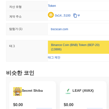
여 어떤 성과를 내고 있나요?
Token
자산 유형
지난 7일 동안 Russian Blue Cat는
0.00%
상승하여
0.05%
의 하락
0x14...5100
부
을 기록한 전체 암호화폐 시장을 앞질렀습니다. 이는 더 넓은 시장
계약 주소
모멘텀과 비교하여 RBCAT의 가격 움직임에서 강력한 성과를 나타
냅니다.
탐험가
(1)
bscscan.com
Binance Coin (BNB) Token (BEP-20)
태그
(13886)
태그 제안
비슷한 코인
Secret Shiba
LEAF (AVAX)
$0.00
$0.00