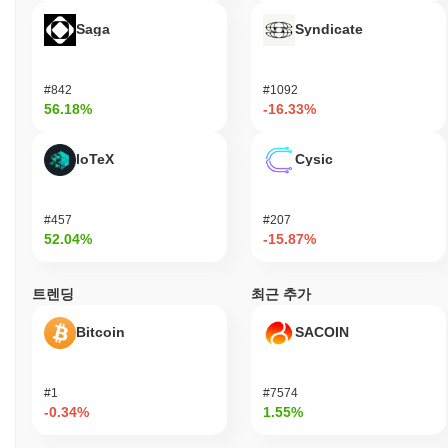
러시안 블루 고양이는 소비자와 암호화폐 애호가를 주요 대상으로
Saga
Syndicate
하여 러시안 블루 고양이 테마를 중심으로 한 독특한 디지털 경험
에 참여할 수 있도록 설계되었습니다. 사용자 친화적인 지갑과 커
뮤니티 참여 플랫폼을 포함한 도구와 자원을 제공하여 생태계 내에
#842
#1092
서의 참여와 상호작용을 지원합니다. 개발자와 콘텐츠 제작자와 같
56.18%
-16.33%
은 2차 참여자는 플랫폼의 API와 SDK를 활용하여 애플리케이션을
구축하거나 러시안 블루 고양이 프로젝트와 관련된 콘텐츠를 생성
하여 커뮤니티에 기여할 수 있습니다. 이러한 협력적 환경은 혁신
IoTeX
Cysic
을 촉진하고 사용자가 수집품, 게임 또는 사회적 상호작용과 같은
다양한 사용 사례를 탐색할 수 있도록 하며, 생태계의 성장과 지속
가능성에 기여합니다.
#457
#207
52.04%
-15.87%
러시안 블루 고양이는 어떻게 보안이 유지되나요?
러시안 블루 고양이는 검증자가 거래를 확인하고 네트워크의 무결
트렌딩
최근 추가
성을 유지하는 역할을 하는 지분 증명(Proof of Stake, PoS) 합의
메커니즘을 사용합니다. 이 모델은 참가자들이 자신의 토큰을 스테
Bitcoin
SACOIN
이킹할 수 있게 하여 네트워크를 보호할 뿐만 아니라 정직하게 행
동하도록 유도합니다. 이 프로토콜은 인증 및 데이터 무결성을 보
장하기 위해 Ed25519와 같은 고급 암호화 기술을 활용하여 잠재적
#1
#7574
인 공격에 대한 보안을 강화합니다. 인센티브는 스테이킹 보상을
-0.34%
1.55%
통해 정렬되며, 검증자는 네트워크 참여에 대한 보상을 받으며, 악
의적으로 행동하거나 거래를 올바르게 검증하지 못한 경우에는 슬