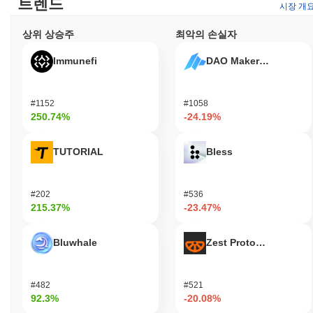
트렌드
시장 개
사용자가 생태계의 진화에 목소리를 낼 수 있도록 합니다. 개발자
에게 러시안 블루 고양이는 dApps 및 통합 구축을 위한 도구와 자
상위 상승주
최악의 손실자
원을 제공하여 생태계 내 혁신을 촉진합니다. 이 프로젝트는 다양
한 지갑과 마켓플레이스를 지원하여 RBCAT과의 원활한 거래 및
Immunefi
DAO Maker Token
상호작용을 가능하게 합니다. 전반적으로, 이 토큰의 다재다능함은
사용자, 개발자 및 더 넓은 커뮤니티에 대한 유용성을 향상시킵니
다.
#1152
#1058
250.74%
-24.19%
러시안 블루 고양이는 여전히 활동적이거나 관련성이
있나요?
TUTORIAL
Bless
러시안 블루 고양이는 2023년 9월에 발표된 최근 업데이트를 통해
여전히 활동적이며, 스마트 계약 기능 향상을 도입했습니다. 현재
개발은 사용자 경험 개선 및 생태계 통합 확장에 중점을 두고 있습
니다. 이 프로젝트는 여러 분산 거래소에서 존재감을 유지하고 있
#202
#536
215.37%
-23.47%
으며, 지속적인 거래량은 커뮤니티의 지속적인 관심을 나타냅니다.
또한, 이 프로젝트는 최근 분기 동안 제안에 대한 투표가 이루어지
는 등 활발한 거버넌스 논의에 참여하고 있어 커뮤니티 참여에 대
Bluwhale
Zest Protocol
한 의지를 보여줍니다. 이러한 지표들은 시장 수요와 사용자 피드
백에 적응하면서 분산 금융 부문 내에서의 지속적인 관련성을 지원
합니다.
#482
#521
92.3%
-20.08%
러시안 블루 고양이는 누구를 위해 설계되었나요?