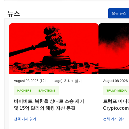
래싱 패널티가 부과됩니다. 이러한 이중 메커니즘은 부정직한 행동
을 억제하고 모든 참가자에게 안전한 환경을 조성하는 데 기여합니
뉴스
모든 뉴스
다. 또한, 네트워크는 정기 감사 및 이해관계자가 변경 사항을 제안
하고 투표할 수 있는 강력한 거버넌스 프레임워크를 포함한 추가적
인 안전 장치를 통합하고 있습니다. 이러한 거버넌스 프로세스와
클라이언트 다양성은 러시안 블루 고양이 생태계의 전반적인 회복
력과 보안에 기여합니다.
러시안 블루 고양이는 어떤 논란이나 위험에 직면했나
요?
러시안 블루 고양이는 2023년 초에 발생한 커뮤니티 거버넌스 분
쟁과 관련하여 일부 논란에 직면했습니다. 이러한 분쟁은 주로 의
사 결정 과정과 프로젝트 내 자원 배분에 관한 것이었습니다. 팀은
투표 메커니즘을 통해 커뮤니티 구성원이 의사 결정에 더 적극적으
August 08 2026
(12 hours ago)
,
3 최소 읽기
August 08 2026
로 참여할 수 있도록 보다 투명한 거버넌스 프레임워크를 구현하여
HACKERS
SANCTIONS
TRUMP MEDIA
이러한 문제를 해결했습니다. 또한, 플랫폼의 보안, 특히 스마트 계
약 취약성과 관련된 우려가 있었습니다. 이에 대응하여 팀은 포괄
바이비트, 북한을 상대로 소송 제기
트럼프 미디
적인 보안 감사를 실시하고 확인된 취약점을 패치하여 플랫폼의 회
및 15억 달러의 해킹 자산 동결
Crypto.c
복력을 강화했습니다. 러시안 블루 고양이가 직면한 지속적인 위험
에는 시장 변동성과 규제 감시가 포함되며, 이는 암호화폐 공간에
전체 기사 읽기
전체 기사 읽기
서 일반적입니다. 이러한 위험을 완화하기 위해 프로젝트는 운영의
투명성을 강조하고 정기 감사 및 커뮤니티 참여 이니셔티브를 통해