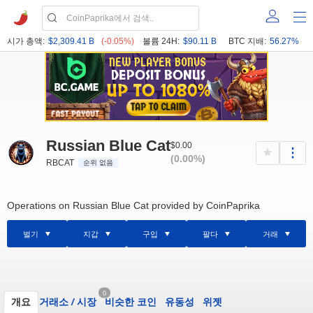
시가 총액:
$2,309.41 B
(-0.05%)
볼륨 24H:
$90.11 B
BTC 지배:
56.27%
Russian Blue Cat
$0.00
(0.00%)
RBCAT
순위 없음
Operations on Russian Blue Cat provided by CoinPaprika
벌기
지갑
구입
팔다
거래
0
개요
거래소
/
시장
비슷한 코인
유동성
위젯