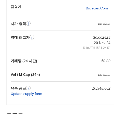
해치지 않으면서도 처리량을 크게 개선합니다. 이 프로젝트는 에너
탐험가
Bscscan.com
지 효율성을 강조하면서도 강력한 보안 가정을 유지하는 새로운 합
의 메커니즘을 활용합니다. 또한, 러시안 블루 고양이는 다른 블록
체인 네트워크와의 원활한 상호작용을 촉진하는 통합된 크로스 체
시가 총액
no data
인 상호운용성 프로토콜을 특징으로 하여, 더 넓은 생태계 내에서
의 유용성을 향상시킵니다. 생태계는 다양한 DeFi 플랫폼 및 NFT
마켓플레이스와의 전략적 파트너십으로 더욱 풍부해지며, 사용자
역대 최고가
$0.002625
에게 다양한 애플리케이션과 사용 사례를 제공합니다. 거버넌스는
20 Nov 24
커뮤니티 주도로 이루어져, 토큰 보유자들이 의사 결정 과정에 참
% to ATH (531.24%)
여할 수 있도록 하여 사용자 간의 소속감과 참여를 촉진합니다. 이
러한 요소들은 러시안 블루 고양이가 블록체인 기술의 진화하는 환
경에서 독특한 역할을 수행하는 데 기여합니다.
거래량 (24 시간)
$0.00
러시안 블루 고양이로 무엇을 할 수 있나요?
Vol / M Cap (24h)
no data
러시안 블루 고양이(RBCAT) 토큰은 생태계 내에서 여러 실용적인
용도로 사용됩니다. 주로 RBCAT은 거래 수수료로 사용되어 사용
자가 가치를 전송하고 블록체인에 구축된 분산 애플리케이션
유통 공급
10,345,682
(dApps)과 상호작용할 수 있게 합니다. 보유자는 자신의 토큰을 스
Update supply form
테이킹하여 네트워크 보안에 기여하고 참여에 따라 보상을 받을 수
있는 옵션이 있습니다. 또한, RBCAT은 거버넌스 투표를 촉진하여
보유자가 프로젝트의 개발 및 미래 방향에 대한 결정에 영향을 미
칠 수 있도록 합니다. 이러한 참여적 측면은 커뮤니티를 강화하고