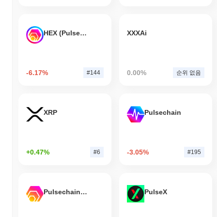
HEX (Pulsechain)
XXXAi
-6.17%
0.00%
#144
순위 없음
XRP
Pulsechain
+0.47%
-3.05%
#6
#195
Pulsechain Bridged HEX (Pulsechain)
PulseX