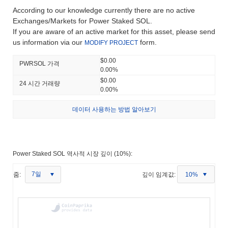
According to our knowledge currently there are no active
Exchanges/Markets for Power Staked SOL.
If you are aware of an active market for this asset, please send
us information via our
form.
MODIFY PROJECT
$0.00
PWRSOL 가격
0.00%
$0.00
24 시간 거래량
0.00%
데이터 사용하는 방법 알아보기
Power Staked SOL 역사적 시장 깊이 (10%):
7일
줌:
깊이 임계값:
10%