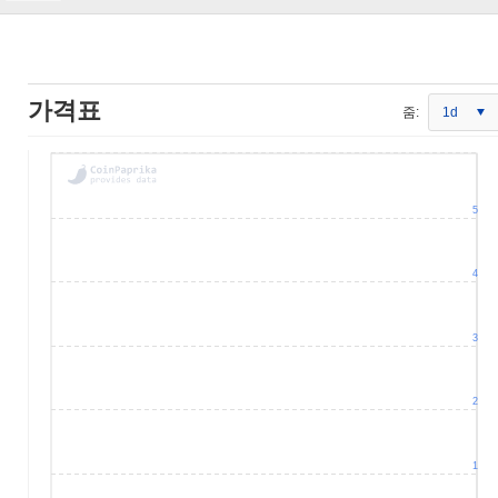
가격표
줌:
1d
5
4
3
2
1