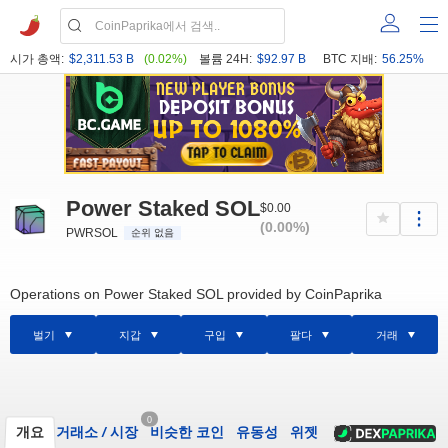
시가 총액:
$2,311.53 B
(0.02%)
볼륨 24H:
$92.97 B
BTC 지배:
56.25%
Power Staked SOL
$0.00
(0.00%)
PWRSOL
순위 없음
Operations on Power Staked SOL provided by CoinPaprika
벌기
지갑
구입
팔다
거래
0
개요
거래소
/
시장
비슷한 코인
유동성
위젯