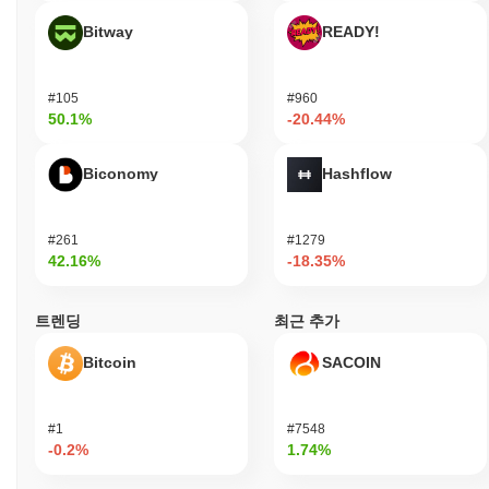
Power Staked SOL의 현재 일일 거래량은 얼마인가
Bitway
READY!
요?
지난 24시간 동안 Power Staked SOL의 거래량은
$0.00
.
#105
#960
50.1%
-20.44%
Power Staked SOL의 가격 범위 기록은 무엇인가요?
역대 최고가(ATH):
$282.61
Biconomy
Hashflow
역대 최저가(ATL):
$0.00
Power Staked SOL는 현재 ATH보다
~73.11%
낮게 거래되고 있습
#261
#1279
니다 .
42.16%
-18.35%
Power Staked SOL는 더 넓은 암호화폐 시장과 비교
하여 어떤 성과를 내고 있나요?
트렌딩
최근 추가
지난 7일 동안 Power Staked SOL는
0.00%
상승하여
0.02%
의 상
Bitcoin
SACOIN
승을 기록한 전체 암호화폐 시장에 뒤처졌습니다. 이는 더 넓은 시
장 모멘텀과 비교하여 PWRSOL의 가격 움직임에서 일시적인 지연
을 나타냅니다.
#1
#7548
-0.2%
1.74%