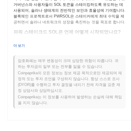
거버넌스와 사용자들이 SOL 토큰을 스테이킹하도록 유도하는 데
사용되어, 솔라나 생태계의 전반적인 보안과 효율성에 기여합니다.
블록체인 프로젝트로서 PWRSOL은 스테이커에게 최대 수익을 제
공하면서 솔라나 네트워크의 성장을 촉진하는 것을 목표로 합니다.
파워 스테이크드 SOL은 언제 어떻게 시작되었나요?
파워 스테이크드 SOL (PWRSOL)은 2021년에 솔라나 블록체인을
더 보기
위한 스테이킹 솔루션으로 출시되어, 사용자들의 스테이킹 경험을
향상시키는 것을 목표로 했습니다. 이 프로젝트는 솔라나의 고성능
기능을 활용하고자 하는 블록체인 열정가와 전문가 팀에 의해 개발
암호화폐는 매우 변동성이 크며 상당한 위험이 따릅니다. 귀
되었습니다. PWRSOL은 다양한 암호화폐 거래소에 처음 상장된
하는 투자금의 일부 또는 전부를 잃을 수 있습니다.
이후 주목을 받기 시작했으며, 이는 시장에서의 존재감을 확립하는
Coinpaprika의 모든 정보는 정보 제공 목적으로만 제공되며 재
데 도움이 되었습니다. 이후 이 프로젝트는 생태계와 사용자 기반
정적 또는 투자 조언을 구성하지 않습니다. 항상 스스로 조사
을 확장하는 데 집중하며, 솔라나 네트워크 내 스테이킹 분야의 주
(DYOR)를 수행하고 투자 결정을 내리기 전에 자격을 갖춘 재
요 플레이어로 자리매김하고 있습니다.
정 상담사와 상담하십시오.
Coinpaprika는 이 정보를 사용하여 발생하는 손실에 대해 책임
파워 스테이크드 SOL의 향후 계획은 무엇인가요?
을 지지 않습니다.
파워 스테이크드 SOL (PWRSOL)은 최신 로드맵 업데이트와 함께
흥미로운 단계로 나아가고 있습니다. 다가오는 기능에는 스테이킹
메커니즘의 향상과 탈중앙화 금융(DeFi) 플랫폼과의 통합이 포함
되어, 솔라나 생태계 내에서의 유용성을 확장하는 것을 목표로 하
고 있습니다. 커뮤니티는 또한 스테이킹과 거버넌스 참여의 이점을