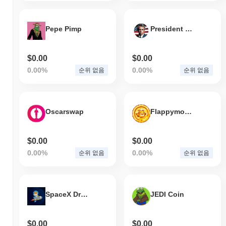
Pepe Pimp
President Robert F. Kennedy Jr
$0.00
$0.00
0.00%
0.00%
순위 없음
순위 없음
Oscarswap
Flappymoonbird
$0.00
$0.00
0.00%
0.00%
순위 없음
순위 없음
SpaceX Dragon
JEDI Coin
$0.00
$0.00