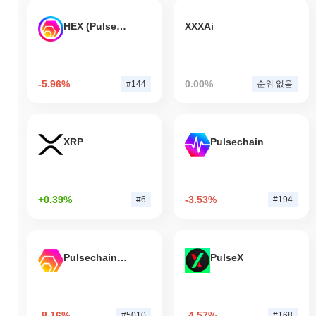
HEX (Pulsechain)
XXXAi
-5.96%
0.00%
#144
순위 없음
XRP
Pulsechain
+0.39%
-3.53%
#6
#194
Pulsechain Bridged HEX (Pulsechain)
PulseX
-8.16%
-4.57%
#5010
#168