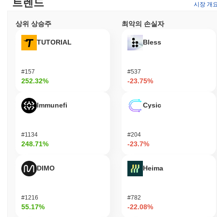
트렌드
시장 개
보호합니다. 이 모델은 검증자가 정직하게 행동하도록 유도하여 네
트워크 보안을 강화합니다. 또한, 위임된 스테이킹을 통해 사용자
상위 상승주
최악의 손실자
가 선택한 검증자를 지원할 수 있어 블록체인 보호와 탈중앙화를
더욱 강화합니다.
TUTORIAL
Bless
파워 스테이크드 SOL은 어떤 논란이나 위험에 직면했
나요?
#157
#537
파워 스테이크드 SOL은 투자자 신뢰에 영향을 미칠 수 있는 잠재
252.32%
-23.75%
적인 변동성과 보안 사건을 포함한 상당한 위험에 직면해 있습니
다. 해킹에 대한 취약성과 러그풀의 가능성에 대한 우려가 있으며,
이는 프로젝트의 무결성에 위협이 됩니다. 또한, 규제 조사의 결과
Immunefi
Cysic
로 발생할 수 있는 법적 문제는 암호화폐 시장에서의 입장을 더욱
복잡하게 만들 수 있습니다.
#1134
#204
248.71%
-23.7%
Power Staked SOL (PWRSOL) FAQ – 핵심 지
표 및 시장 인사이트
DIMO
Heima
Power Staked SOL (PWRSOL)는 어디에서 구매할 수
있나요?
#1216
#782
Power Staked SOL (PWRSOL)는 centralized and decentralized 암
55.17%
-22.08%
호화폐 거래소에서 널리 이용할 수 있습니다.