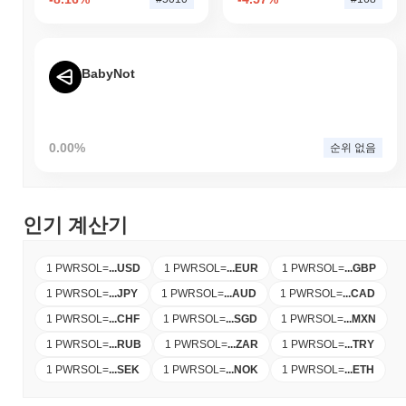
BabyNot
0.00%
순위 없음
인기 계산기
1 PWRSOL
=
...
USD
1 PWRSOL
=
...
EUR
1 PWRSOL
=
...
GBP
1 PWRSOL
=
...
JPY
1 PWRSOL
=
...
AUD
1 PWRSOL
=
...
CAD
1 PWRSOL
=
...
CHF
1 PWRSOL
=
...
SGD
1 PWRSOL
=
...
MXN
1 PWRSOL
=
...
RUB
1 PWRSOL
=
...
ZAR
1 PWRSOL
=
...
TRY
1 PWRSOL
=
...
SEK
1 PWRSOL
=
...
NOK
1 PWRSOL
=
...
ETH