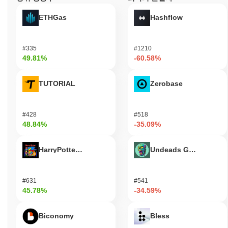
ETHGas
Hashflow
#335
#1210
49.81%
-60.58%
TUTORIAL
Zerobase
#428
#518
48.84%
-35.09%
HarryPotterObamaSonic10Inu (ETH)
Undeads Games
#631
#541
45.78%
-34.59%
Biconomy
Bless