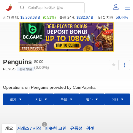
시가 총액:
$2,308.68 B
(0.51%)
볼륨 24H:
$282.67 B
BTC 지배:
56.44%
Penguins
$0.00
(0.00%)
PENGS
순위 없음
Operations on Penguins provided by CoinPaprika
벌기
지갑
구입
팔다
거래
0
개요
거래소
/
시장
비슷한 코인
유동성
위젯