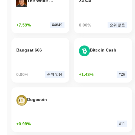
The White Bull
XXXAi
+7.59%
0.00%
#4849
순위 없음
Bangsat 666
Bitcoin Cash
0.00%
+1.43%
순위 없음
#26
Dogecoin
+0.99%
#11