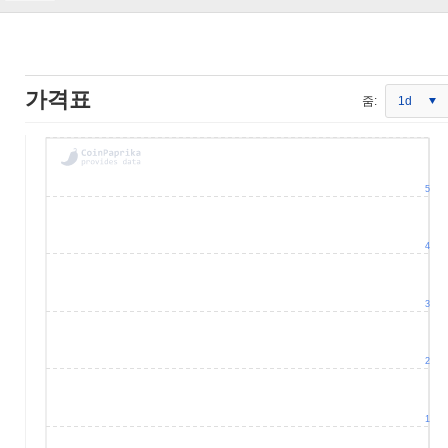
가격표
줌:
1d
5
4
3
2
1