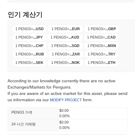
인기 계산기
1 PENGS
=
...
USD
1 PENGS
=
...
EUR
1 PENGS
=
...
GBP
1 PENGS
=
...
JPY
1 PENGS
=
...
AUD
1 PENGS
=
...
CAD
1 PENGS
=
...
CHF
1 PENGS
=
...
SGD
1 PENGS
=
...
MXN
1 PENGS
=
...
RUB
1 PENGS
=
...
ZAR
1 PENGS
=
...
TRY
1 PENGS
=
...
SEK
1 PENGS
=
...
NOK
1 PENGS
=
...
ETH
According to our knowledge currently there are no active
Exchanges/Markets for Penguins.
If you are aware of an active market for this asset, please send
us information via our
form.
MODIFY PROJECT
$0.00
PENGS 가격
0.00%
$0.00
24 시간 거래량
0.00%