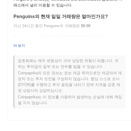
래소에서 널리 이용할 수 있습니다.
Penguins의 현재 일일 거래량은 얼마인가요?
지난 24시간 동안 Penguins의 거래량은
$0.00
.
Penguins의 가격 범위 기록은 무엇인가요?
더 보기
역대 최고가(ATH):
$0.0
218
13
역대 최저가(ATL):
$0.00
암호화폐는 매우 변동성이 크며 상당한 위험이 따릅니다. 귀
Penguins는 현재 ATH보다
~12.31%
낮게 거래되고 있습니다 .
하는 투자금의 일부 또는 전부를 잃을 수 있습니다.
Coinpaprika의 모든 정보는 정보 제공 목적으로만 제공되며 재
Penguins는 더 넓은 암호화폐 시장과 비교하여 어떤
정적 또는 투자 조언을 구성하지 않습니다. 항상 스스로 조사
성과를 내고 있나요?
(DYOR)를 수행하고 투자 결정을 내리기 전에 자격을 갖춘 재
정 상담사와 상담하십시오.
지난 7일 동안 Penguins는
0.00%
상승하여
0.51%
의 상승을 기록
한 전체 암호화폐 시장에 뒤처졌습니다. 이는 더 넓은 시장 모멘텀
Coinpaprika는 이 정보를 사용하여 발생하는 손실에 대해 책임
과 비교하여 PENGS의 가격 움직임에서 일시적인 지연을 나타냅
을 지지 않습니다.
니다.