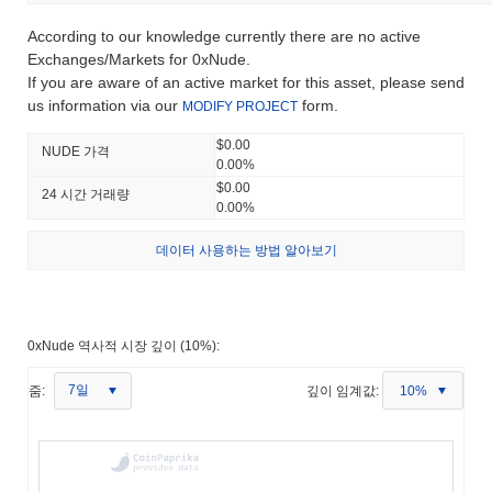
According to our knowledge currently there are no active
Exchanges/Markets for 0xNude.
If you are aware of an active market for this asset, please send
us information via our
form.
MODIFY PROJECT
$0.00
NUDE 가격
0.00%
$0.00
24 시간 거래량
0.00%
데이터 사용하는 방법 알아보기
0xNude 역사적 시장 깊이 (10%):
7일
줌:
깊이 임계값:
10%