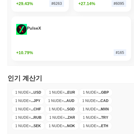
+29.43%
+27.14%
#6263
#6095
PulseX
+10.79%
#165
인기 계산기
1 NUDE
=
...
USD
1 NUDE
=
...
EUR
1 NUDE
=
...
GBP
1 NUDE
=
...
JPY
1 NUDE
=
...
AUD
1 NUDE
=
...
CAD
1 NUDE
=
...
CHF
1 NUDE
=
...
SGD
1 NUDE
=
...
MXN
1 NUDE
=
...
RUB
1 NUDE
=
...
ZAR
1 NUDE
=
...
TRY
1 NUDE
=
...
SEK
1 NUDE
=
...
NOK
1 NUDE
=
...
ETH