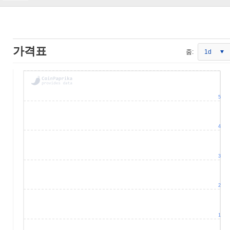
가격표
줌:
1d
5
4
3
2
1