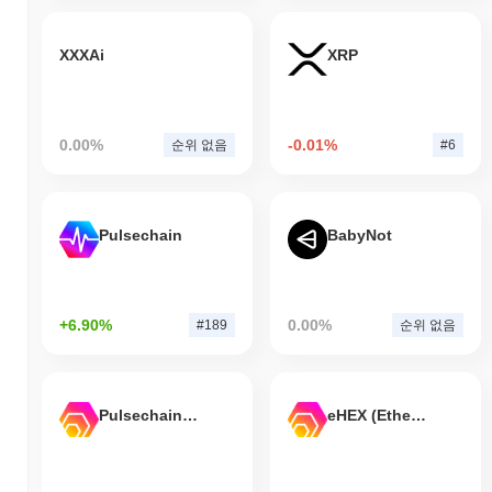
XXXAi
XRP
0.00%
-0.01%
순위 없음
#6
Pulsechain
BabyNot
+6.90%
0.00%
#189
순위 없음
Pulsechain Bridged HEX (Pulsechain)
eHEX (Ethereum)