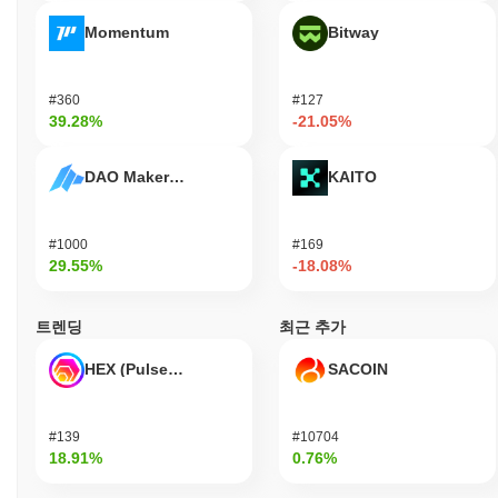
Momentum
Bitway
#360
#127
39.28%
-21.05%
DAO Maker Token
KAITO
#1000
#169
29.55%
-18.08%
트렌딩
최근 추가
HEX (Pulsechain)
SACOIN
#139
#10704
18.91%
0.76%