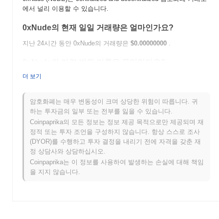
에서 널리 이용할 수 있습니다.
0xNude의 현재 일일 거래량은 얼마인가요?
지난 24시간 동안 0xNude의 거래량은
$0.00000000
.
0xNude의 가격 범위 기록은 무엇인가요?
더 보기
역대 최고가(ATH):
$0.005429
역대 최저가(ATL):
$0.00000000
암호화폐는 매우 변동성이 크며 상당한 위험이 따릅니다. 귀
0xNude는 현재 ATH보다
~100.00%
낮게 거래되고 있습니다 .
하는 투자금의 일부 또는 전부를 잃을 수 있습니다.
Coinpaprika의 모든 정보는 정보 제공 목적으로만 제공되며 재
0xNude는 더 넓은 암호화폐 시장과 비교하여 어떤 성
정적 또는 투자 조언을 구성하지 않습니다. 항상 스스로 조사
과를 내고 있나요?
(DYOR)를 수행하고 투자 결정을 내리기 전에 자격을 갖춘 재
지난 7일 동안 0xNude는
0.00%
상승하여
0.53%
의 상승을 기록한
정 상담사와 상담하십시오.
전체 암호화폐 시장에 뒤처졌습니다. 이는 더 넓은 시장 모멘텀과
Coinpaprika는 이 정보를 사용하여 발생하는 손실에 대해 책임
비교하여 NUDE의 가격 움직임에서 일시적인 지연을 나타냅니다.
을 지지 않습니다.