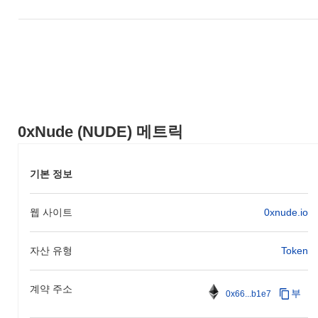
0xNude (NUDE) 메트릭
기본 정보
웹 사이트
0xnude.io
자산 유형
Token
계약 주소
부
0x66...b1e7