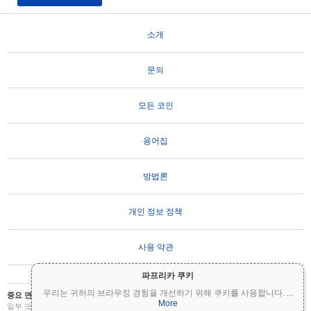
소개
문의
모든 코인
용어집
방법론
개인 정보 정책
사용 약관
파프리카 쿠키
우리는 귀하의 브라우징 경험을 개선하기 위해 쿠키를 사용합니다.
...
중요 면책 조항:
암호화폐는 변동성이 매우 높으며 상당한 위험을 수반합니다. 투자금의
More
일부 또는 전부를 잃을 수 있습니다. Coinpaprika의 모든 정보는 정보 제공 목적으로만 제