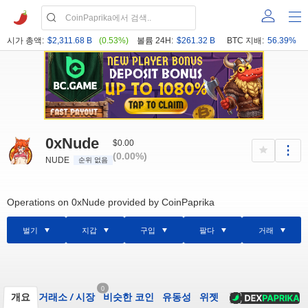
시가 총액:
$2,311.68 B
(0.53%)
볼륨 24H:
$261.32 B
BTC 지배:
56.39%
0xNude
$0.00
(0.00%)
NUDE
순위 없음
Operations on 0xNude provided by CoinPaprika
벌기
지갑
구입
팔다
거래
0
개요
거래소
/
시장
비슷한 코인
유동성
위젯