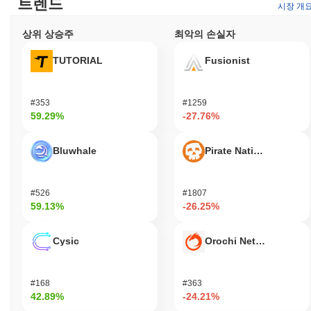
트렌드
시장 개
상위 상승주
최악의 손실자
TUTORIAL
Fusionist
#353
#1259
59.29%
-27.76%
Bluwhale
Pirate Nation Token
#526
#1807
59.13%
-26.25%
Cysic
Orochi Network
#168
#363
42.89%
-24.21%