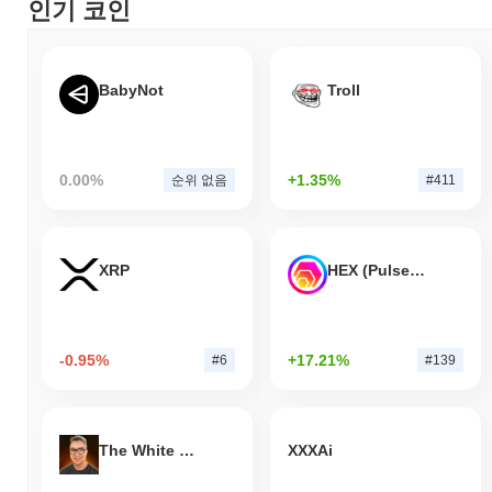
인기 코인
BabyNot
Troll
0.00%
+1.35%
순위 없음
#411
XRP
HEX (Pulsechain)
-0.95%
+17.21%
#6
#139
The White Bull
XXXAi