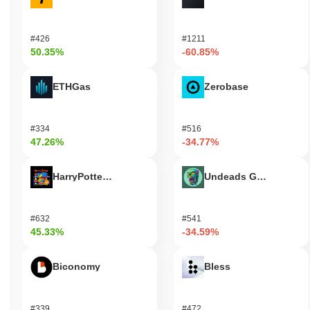
#426
#1211
50.35%
-60.85%
ETHGas
Zerobase
#334
#516
47.26%
-34.77%
HarryPotterObamaSonic10Inu (ETH)
Undeads Games
#632
#541
45.33%
-34.59%
Biconomy
Bless
#339
#472