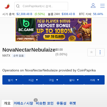
시가 총액:
$2,308.48 B
(0.50%)
볼륨 24H:
$308.43 B
BTC 지배:
56.44%
NovaNectarNebulaize
$0.00
(0.00%)
NNTX
순위 없음
Operations on NovaNectarNebulaize provided by CoinPaprika
벌기
지갑
구입
팔다
거래
0
개요
거래소
/
시장
비슷한 코인
유동성
위젯