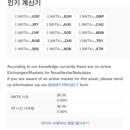
인기 계산기
1 NNTX
=
...
USD
1 NNTX
=
...
EUR
1 NNTX
=
...
GBP
1 NNTX
=
...
JPY
1 NNTX
=
...
AUD
1 NNTX
=
...
CAD
1 NNTX
=
...
CHF
1 NNTX
=
...
SGD
1 NNTX
=
...
MXN
1 NNTX
=
...
RUB
1 NNTX
=
...
ZAR
1 NNTX
=
...
TRY
1 NNTX
=
...
SEK
1 NNTX
=
...
NOK
1 NNTX
=
...
ETH
According to our knowledge currently there are no active
Exchanges/Markets for NovaNectarNebulaize.
If you are aware of an active market for this asset, please send
us information via our
form.
MODIFY PROJECT
$0.00
NNTX 가격
0.00%
$0.00
24 시간 거래량
0.00%
데이터 사용하는 방법 알아보기