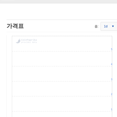
가격표
줌:
1d
5
4
3
2
1