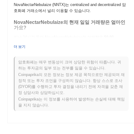
NovaNectarNebulaize (NNTX)는 centralized and decentralized 암
호화폐 거래소에서 널리 이용할 수 있습니다.
NovaNectarNebulaize의 현재 일일 거래량은 얼마인
가요?
지난 24시간 동안 NovaNectarNebulaize의 거래량은
$0.00
.
더 보기
NovaNectarNebulaize의 가격 범위 기록은 무엇인가
요?
암호화폐는 매우 변동성이 크며 상당한 위험이 따릅니다. 귀
역대 최고가(ATH):
$0.00
하는 투자금의 일부 또는 전부를 잃을 수 있습니다.
역대 최저가(ATL):
$0.00
Coinpaprika의 모든 정보는 정보 제공 목적으로만 제공되며 재
정적 또는 투자 조언을 구성하지 않습니다. 항상 스스로 조사
NovaNectarNebulaize는 현재 ATH보다
~0.00%
낮게 거래되고 있
(DYOR)를 수행하고 투자 결정을 내리기 전에 자격을 갖춘 재
습니다 .
정 상담사와 상담하십시오.
Coinpaprika는 이 정보를 사용하여 발생하는 손실에 대해 책임
NovaNectarNebulaize는 더 넓은 암호화폐 시장과 비
교하여 어떤 성과를 내고 있나요?
을 지지 않습니다.
지난 7일 동안 NovaNectarNebulaize는
0.00%
상승하여
0.50%
의
상승을 기록한 전체 암호화폐 시장에 뒤처졌습니다. 이는 더 넓은
시장 모멘텀과 비교하여 NNTX의 가격 움직임에서 일시적인 지연
을 나타냅니다.