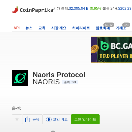
시가 총액:
$2,305.04 B
(0.95%)
볼륨 24H:
$202.23
60712
373
API
뉴스
교육
시장 개요
하이라이트
암호화폐
거래소
Naoris Protocol
NAORIS
순위 593
옵션:
공유
코인 비교
코인 업데이트