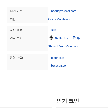
August 05 2026
(15 hours ago)
,
3
Naoris 프로토콜은 안전한 인증 및 데이터 무결성을 보장하기 위해 타
을 사용합니다. 이 암호화 프레임워크는 무단 접근으로부터 보호하고 
TOKENIZATION
BLACKROCK
웹 사이트
naorisprotocol.com
한 인센티브는 네트워크에 대한 기여에 대해 검증자에게 분배되는 스테
블랙록, 3,110억 달러 
동에 대한 처벌을 통해 네트워크 보안을 저해할 수 있는 행동을 억제하
지갑
Coins Mobile App
보안은 정기적인 감사, 거버넌스 프로세스 및 다중 클라이언트 아키텍
니다.
자산 유형
Token
August 05 2026
(17 hours ago)
,
3
Naoris 프로토콜은 어떤 논란이나 위험에 직면했나요?
CRYPTO REGULATIONS
USA
계약 주소
부
0x1b...80cc
Naoris 프로토콜은 주로 보안 및 기술 인프라와 관련된 몇 가지 위험
CLARITY 법안의 운명은
Show 1 More Contracts
적으로 노출할 수 있는 분산형 네트워크 아키텍처의 취약점을 보고했습
콜을 강화하기 위한 일련의 패치 및 업그레이드를 구현했습니다. 또한
적인 감사를 실시했습니다. 이 프로젝트는 또한 커뮤니티 구성원이 
탐험가
(2)
etherscan.io
August 04 2026
(1 day ago)
,
3 최
램을 설정하는 데 적극적이었습니다. 이 이니셔티브는 보안에 대한 협
bscscan.com
보장하는 것을 목표로 합니다. 많은 블록체인 프로젝트와 마찬가지로 N
STABLECOIN
PAYMENTS
위험을 탐색하고 있습니다. 팀은 투명한 커뮤니케이션, 정기적인 업데이
마스터카드, 18억 달러 B
을 완화하고 있습니다.
Naoris Protocol (NAORIS) FAQ – 핵심 지표
August 04 2026
(1 day ago)
,
3 최
DEFI
TRADING
Naoris Protocol (NAORIS)는 어디에서 구매할 수 있나
인기 코인
온체인 거래, 중앙화 거래
Naoris Protocol (NAORIS)는 centralized 암호화폐 거래소에서 