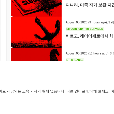
Naoris 프로토콜은 여전히 활성화되어 있거나 관련성이 
디나리, 미국 자가 보관 지갑
Naoris 프로토콜은 2023년 9월에 발표된 최근 업데이트를 통해 
데 중점을 두고 있습니다. 현재 이 프로젝트는 네트워크 기능 및 사
Naoris 프로토콜은 여러 암호화폐 거래소에서의 존재를 유지하고 있
August 05 2026
(9 hours ago)
,
3 
냅니다. 또한, 이 프로젝트는 보안 제공을 강화하기 위해 사이버 보
BITCOIN
CRYPTO SERVICES
티 내에서 활성 거버넌스 제안이 논의되고 있으며, 이는 이해관계자들의
비트고, 레이어제로에서 체
콜이 사이버 보안 및 블록체인 분야에서 여전히 관련성이 있음을 지지
Naoris 프로토콜은 누구를 위해 설계되었나요?
August 05 2026
(11 hours ago)
,
3
Naoris 프로토콜은 개발자와 기업을 위해 설계되어, 분산형 네트워크
기존 시스템 및 애플리케이션에 프로토콜을 통합할 수 있도록 SDK 및 
ETFS
BANKS
발자는 Naoris 생태계의 고유한 기능을 활용하여 안전한 애플리케이션
이탈리아 최대 은행, 비트코
가자는 스테이킹 및 거버넌스 메커니즘을 통해 참여하여 네트워크의 
베팅을 세 배로 늘림
로써 Naoris 프로토콜은 다양한 블록체인 애플리케이션에서 혁신과
요 및 2차 사용자 그룹 모두에 대한 이러한 초점은 프로토콜이 다양
도록 보장합니다.
August 05 2026
(13 hours ago)
,
3
어로 제공되는 교육 기사가 현재 없습니다. 다른 언어로 탐색해 보세요. 예
ECONOMIC DATA
WEB3
Naoris 프로토콜은 어떻게 보호되나요?
미국 GDP 데이터가 온체인에
Naoris 프로토콜은 분산형 보안 및 네트워크 검증 요소를 통합한 독
강조하는 새로운 합의 접근 방식을 포함한 지분 증명(Proof of Sta
의 무결성을 유지할 책임이 있으며, 검증 과정에 참여하기 위해 일정