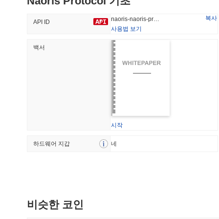
Naoris Protocol 기초
42.57%
-14.99%
복사
naoris-naoris-protocol
API ID
사용법 보기
백서
트렌딩
최근 추가
Hyperliquid
SACOIN
#10
#5504
3.94%
-1.05%
시작
하드웨어 지갑
네
비슷한 코인