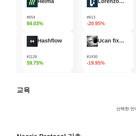
Heima
Lorenzo Protocol
#654
#613
94.03%
-20.95%
Hashflow
Ucan fix life in1day
#1126
#1430
59.75%
-19.95%
Cysic
OVERTAKE
교육
#205
#1013
53.92%
-15.63%
선택한 언
DODO
OctaSpace
#580
#1281