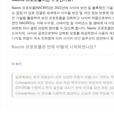
Naoris 프로토콜(NAORIS)은 2021년에 사이버 보안 및 블록체인
는 점점 더 상호 연결된 세계에서 디지털 보안 및 개인 정보 보호에 
인 기술을 활용하여 보안 프로토콜을 강화하고 사이버 위협으로부터 
큰인 NAORIS는 거래 수수료, 스테이킹 및 거버넌스 등 생태계 내 
관련된 의사 결정 과정에 참여할 수 있도록 합니다. Naoris 프로토
드러지며, 사이버 공격으로부터 강력한 보호를 제공하면서 사용자 개
디지털 위협이 계속 진화함에 따라 사이버 보안 솔루션의 경관에서 
Naoris 프로토콜은 언제 어떻게 시작되었나요?
Naoris 프로토콜은 2021년 3월에 창립 팀이 프로젝트의 비전과 
프로젝트는 2021년 6월에 테스트넷을 출시하여 개발자와 초기 사용
더 보기
이 단계는 기술을 다듬고 강력한 사용자 경험을 보장하는 데 중요한 역할을
12월에 메인넷 출시로 전환하여 블록체인 생태계에 공식적으로 진입했
강화하는 것을 목표로 하는 분산형 보안 프레임워크를 만드는 데 집중되었습
암호화폐는 매우 변동성이 크며 상당한 위험이 따릅니다. 귀하는 투
델을 통해 이루어졌으며, 이는 참가자들에게 공정한 접근을 보장하기 위
Coinpaprika의 모든 정보는 정보 제공 목적으로만 제공되며 재정
궤적을 설정하고 분산형 보안 경관 내에서의 미래 개발을 위한 기반을
(DYOR)를 수행하고 투자 결정을 내리기 전에 자격을 갖춘 재정 
Coinpaprika는 이 정보를 사용하여 발생하는 손실에 대해 책임을 
Naoris 프로토콜의 향후 계획은 무엇인가요?
공식 업데이트에 따르면, Naoris 프로토콜은 보안 및 확장성을 향상시
분기로 예정되어 있습니다. 이 업그레이드는 사용자 경험과 시스템 성
Naoris 프로토콜은 생태계와 통합 기능을 더욱 확장할 것으로 예상되