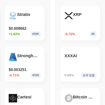
NAORIS/USDT 거래 쌍은 24시간 거래량이
$625,888.00
이상을 기록
Naoris Protocol 의 현재 일일 거래량은 얼마인가요?
August 04 2026
(1 day ago)
,
3 최
Stratis
XRP
BITCOIN
HACKERS
지난 24시간 동안 Naoris Protocol 의 거래량은
$361,922.00
, 전날 
나타냅니다.
2021년 Coldcard 펌
다
$0.008662
Naoris Protocol 의 가격 범위 기록은 무엇인가요?
+1.62%
-0.72%
#596
#6
역대 최고가(ATH):
$0.163446
역대 최저가(ATL):
NaN
Naoris Protocol 는 현재 ATH보다
~80.42%
낮게 거래되고 있습니다 .
Stronghold Token
XXXAi
Naoris Protocol 의 현재 시가총액은 얼마인가요?
$0.003251
Naoris Protocol 의 시가총액은 약
$19,173,558.00
, 시장 규모별로 전 
개의 NAORIS 토큰 유통 공급량을 기준으로 계산됩니다.
-0.71%
0.00%
#599
순위 없음
Naoris Protocol 는 더 넓은 암호화폐 시장과 비교하여
지난 7일 동안 Naoris Protocol 는
1.93%
상승하여
0.95%
의 상승을 기
멘텀과 비교하여 NAORIS의 가격 움직임에서 강력한 성과를 나타냅니
Cartesi
Bitcoin Silver