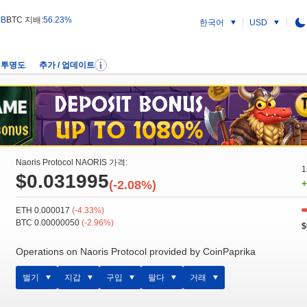
 B
BTC 지배:
56.23%
한국어
USD
투명도
추가 / 업데이트
Naoris Protocol NAORIS 가격:
1
$0.031995
(-2.08%)
+
ETH 0.000017
(-4.33%)
BTC 0.00000050
(-2.96%)
$
Operations on Naoris Protocol provided by CoinPaprika
벌기
지갑
구입
팔다
거래