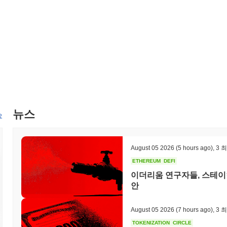
예정입니다. 이러한 이니셔티브는 프로토콜의 기술을 발전시키고 다양
의 일환입니다. 이러한 이정표에 대한 진행 상황은 개발 팀의 공식 
Naoris 프로토콜이 돋보이는 이유는 무엇인가요?
Naoris 프로토콜은 블록체인 기술을 통합하여 다양한 디지털 플랫
통해 차별화됩니다. 이 프로토콜은 분산형 신원 관리와 분산 원장 기
로부터 강력한 보호를 제공하면서 사용자 개인 정보를 보장합니다. 디
산 합의 메커니즘을 활용하여 데이터 무결성과 기밀성을 보호합니다. N
네트워크와의 원활한 통합을 가능하게 하여 다양한 분야에서의 유용성을
공업체와의 전략적 파트너십으로 풍부해져, 혁신을 촉진하고 범위를 확
뉴스
운용성 및 강력한 파트너십 네트워크의 조합은 Naoris 프로토콜을
요
자리매김하게 합니다.
Naoris 프로토콜로 무엇을 할 수 있나요?
August 05 2026
(5 hours ago)
,
3 
NAORIS 토큰은 Naoris 프로토콜 생태계 내에서 여러 기능을 수행
ETHEREUM
DEFI
로토콜에 구축된 분산형 애플리케이션(dApps)과 상호작용할 수 있도록
이더리움 연구자들, 스테이
네트워크를 보호하고 보상을 받을 기회를 제공할 수 있습니다. 또한,
안
표할 수 있는 거버넌스 과정에 참여할 수 있는 능력을 가질 수 있습니다.
과 통합하기 위한 도구와 자원을 제공합니다. 이 프로토콜은 NAORI
플리케이션을 지원하며, 사용자 경험과 접근성을 향상시키는 잠재적인 
August 05 2026
(7 hours ago)
,
3 
토콜은 사용자, 보유자 및 개발자가 블록체인 기술과 효과적으로 상
TOKENIZATION
CIRCLE