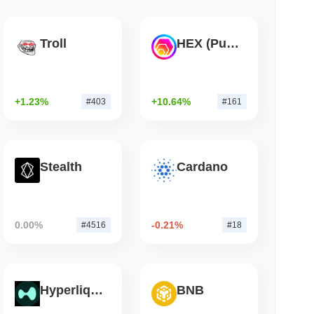
했습니다. 다른 거래소로는
Gate
와 Bitget가 있습니다.
소 읽기
Troll
HEX (Pulsechain)
대비
6.75%
증가를 보여줍니다. 이는 거래 활동의 단기적인 증가를
웨어 결함이 여전히 비트코인 지갑을 소모하고 있습니
+1.23%
+10.64%
#403
#161
Stealth
Cardano
세계 #593위에 랭크되어 있습니다입니다. 이 수치는 599 260 000
0.00%
-0.21%
#4516
#18
 어떤 성과를 내고 있나요?
록한 전체 암호화폐 시장을 앞질렀습니다. 이는 더 넓은 시장 모
다.
Hyperliquid
BNB