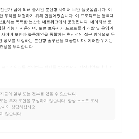
 기술 전문가 팀에 의해 출시된 분산형 사이버 보안 플랫폼입니다. 이
대한 우려를 해결하기 위해 만들어졌습니다. 이 프로젝트는 블록체
보호하는 독특한 분산형 네트워크에서 운영됩니다. 네이티브 토
다양한 기능에 사용되며, 토큰 보유자가 프로토콜의 개발 및 운영과
콜은 사이버 보안과 블록체인을 통합하는 혁신적인 접근 방식으로 두
인 정보를 보장하는 분산형 솔루션을 제공합니다. 이러한 위치는
중요성을 부여합니다.
기술적 프레임워크를 설명하는 백서를 발표하면서 시작되었습니다. 이
자가 플랫폼과 상호작용하고 피드백을 제공할 수 있도록 했습니다.
 했습니다. 테스트넷 단계 이후, Naoris 프로토콜은 2021년
습니다. 초기 개발 노력은 블록체인 기술을 통해 사이버 보안을
니다. Naoris 토큰의 초기 분배는 2022년 초 공정 출시 모
자금의 일부 또는 전부를 잃을 수 있습니다.
한 것이었습니다. 이러한 기초 단계는 Naoris 프로토콜의 성장
적 또는 투자 조언을 구성하지 않습니다. 항상 스스로 조사
 마련했습니다.
상담사와 상담하십시오.
지지 않습니다.
키기 위한 중요한 업그레이드를 준비하고 있으며, 이는 2024년 1
능을 개선하기 위한 새로운 기능을 도입할 것입니다. 또한,
는 전략적 파트너십을 진행 중이며, 이는 향후 몇 달 내에 발표될