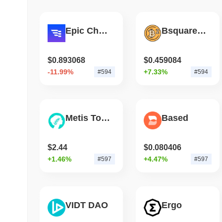
Epic Chain
Bsquared Network
$0.893068
$0.459084
-11.99%
+7.33%
#594
#594
Metis Token
Based
$2.44
$0.080406
+1.46%
+4.47%
#597
#597
VIDT DAO
Ergo