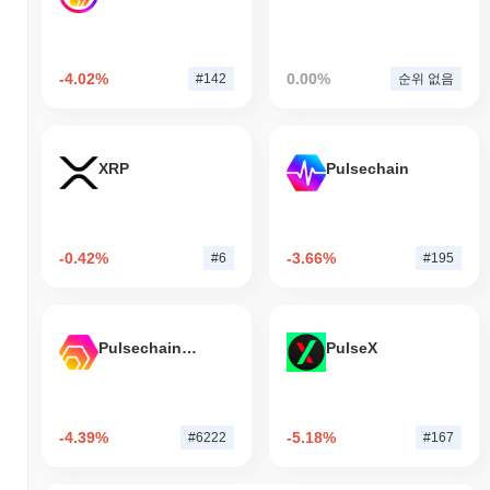
-4.02%
0.00%
#142
순위 없음
XRP
Pulsechain
-0.42%
-3.66%
#6
#195
Pulsechain Bridged HEX (Pulsechain)
PulseX
-4.39%
-5.18%
#6222
#167