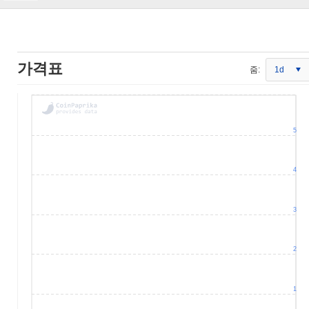
가격표
줌:
1d
5
4
3
2
1