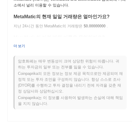
소에서 널리 이용할 수 있습니다.
MetaMatic의 현재 일일 거래량은 얼마인가요?
지난 24시간 동안 MetaMatic의 거래량은
$0.00000000
.
MetaMatic의 가격 범위 기록은 무엇인가요?
더 보기
역대 최고가(ATH):
$0.00000000
역대 최저가(ATL):
$0.00000000
암호화폐는 매우 변동성이 크며 상당한 위험이 따릅니다. 귀
MetaMatic는 현재 ATH보다
~0.00%
낮게 거래되고 있습니다 .
하는 투자금의 일부 또는 전부를 잃을 수 있습니다.
Coinpaprika의 모든 정보는 정보 제공 목적으로만 제공되며 재
MetaMatic는 더 넓은 암호화폐 시장과 비교하여 어떤
정적 또는 투자 조언을 구성하지 않습니다. 항상 스스로 조사
성과를 내고 있나요?
(DYOR)를 수행하고 투자 결정을 내리기 전에 자격을 갖춘 재
지난 7일 동안 MetaMatic는
0.00%
상승하여
0.28%
의 상승을 기록
정 상담사와 상담하십시오.
한 전체 암호화폐 시장에 뒤처졌습니다. 이는 더 넓은 시장 모멘텀
Coinpaprika는 이 정보를 사용하여 발생하는 손실에 대해 책임
과 비교하여 META의 가격 움직임에서 일시적인 지연을 나타냅니
을 지지 않습니다.
다.