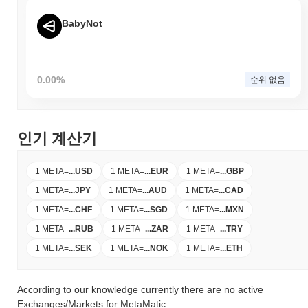
BabyNot
0.00%
순위 없음
인기 계산기
1 META
=
...
USD
1 META
=
...
EUR
1 META
=
...
GBP
1 META
=
...
JPY
1 META
=
...
AUD
1 META
=
...
CAD
1 META
=
...
CHF
1 META
=
...
SGD
1 META
=
...
MXN
1 META
=
...
RUB
1 META
=
...
ZAR
1 META
=
...
TRY
1 META
=
...
SEK
1 META
=
...
NOK
1 META
=
...
ETH
According to our knowledge currently there are no active
Exchanges/Markets for MetaMatic.