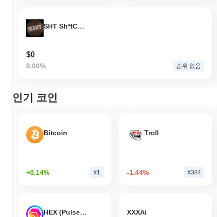
SHT Sh*tCoin
$0
0.00%
순위 없음
인기 코인
Bitcoin
Troll
+0.14%
-1.44%
#1
#384
HEX (Pulsechain)
XXXAi