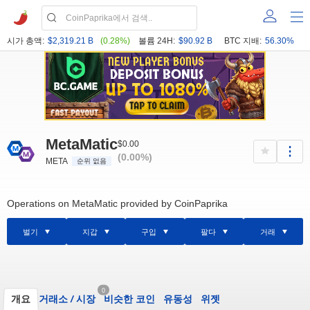
시가 총액:
$2,319.21 B
(0.28%)
볼륨 24H:
$90.92 B
BTC 지배:
56.30%
MetaMatic
$0.00
(0.00%)
META
순위 없음
Operations on MetaMatic provided by CoinPaprika
벌기
지갑
구입
팔다
거래
0
개요
거래소
/
시장
비슷한 코인
유동성
위젯