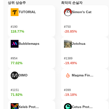
상위 상승주
최악의 손실자
TUTORIAL
Simon's Cat
#190
#750
118.77%
-20.85%
Bubblemaps
Jotchua
#954
#1389
77.02%
-19.49%
DIMO
Magma Finance
#1151
#399
71.92%
-19.18%
Xeleb Protocol
Cetus Protocol