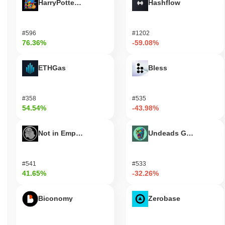
HarryPotterObamaSonic10Inu (ETH)
Hashflow
확장하는 데 중점을 두고 지속적으로 업데이트를 출시하고 있습니
다. 현재 Matchain은 여러 분산 애플리케이션과 통합되어 있으며,
금융 및 공급망 관리와 같은 다양한 분야에서 유용성을 보여주고
#596
#1202
있습니다. 이 프로젝트는 소셜 미디어 플랫폼에서도 활발한 존재감
76.36%
-59.08%
을 유지하며, 커뮤니티와 소통하고 진행 중인 개발에 대한 업데이
트를 공유하고 있습니다. 또한, 거버넌스 제안이 정기적으로 논의
ETHGas
Bless
되고 있어 커뮤니티 참여와 의사 결정에 대한 헌신을 나타냅니다.
이러한 지표들은 Matchain이 블록체인 분야에서 계속해서 관련성
을 유지하고 있으며, 실용적인 응용 프로그램과 지속적인 개선을
통해 사용자 기반을 유지하고 있음을 뒷받침합니다.
#358
#535
54.54%
-43.98%
Matchain은 누구를 위해 설계되었나요?
Matchain은 개발자와 기업을 위해 설계되어, 그들이 효율적으로
Not in Employment, Education, or Training
Undeads Games
분산 애플리케이션을 구축하고 배포할 수 있도록 합니다. SDK 및
API를 포함한 필수 도구와 자원을 제공하여 생태계 내에서 원활한
통합과 개발을 촉진합니다. 이 플랫폼은 개발자가 혁신적인 솔루션
#541
#533
을 만들 수 있도록 지원하는 동시에 기업이 블록체인 기술을 활용
41.65%
-32.26%
하여 운영 효율성과 투명성을 향상시킬 수 있도록 합니다. 검증자
및 유동성 제공자와 같은 2차 참여자는 스테이킹 및 거버넌스 메커
Biconomy
Zerobase
니즘을 통해 참여하여 네트워크의 보안 및 의사 결정 과정에 기여
합니다. 이러한 협력적 환경은 모든 참여자가 번창할 수 있는 강력
한 생태계를 조성하며, Matchain의 사명인 다양한 분야의 사용자