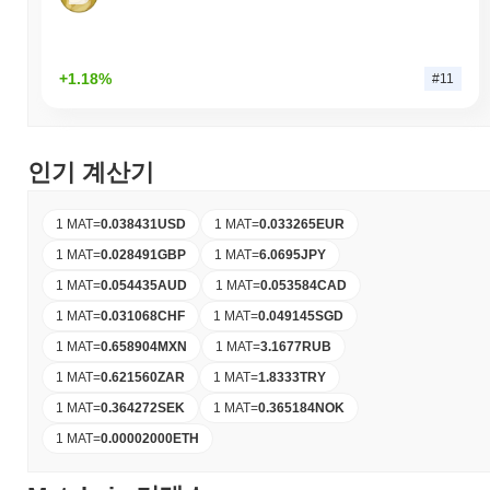
+1.18%
#11
인기 계산기
1 MAT
=
0.038431
USD
1 MAT
=
0.033265
EUR
1 MAT
=
0.028491
GBP
1 MAT
=
6.0695
JPY
1 MAT
=
0.054435
AUD
1 MAT
=
0.053584
CAD
1 MAT
=
0.031068
CHF
1 MAT
=
0.049145
SGD
1 MAT
=
0.658904
MXN
1 MAT
=
3.1677
RUB
1 MAT
=
0.621560
ZAR
1 MAT
=
1.8333
TRY
1 MAT
=
0.364272
SEK
1 MAT
=
0.365184
NOK
1 MAT
=
0.00002000
ETH