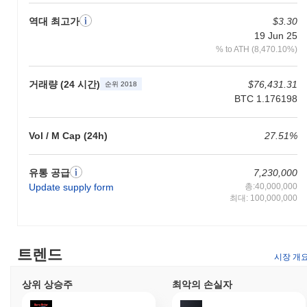
Matchain으로 무엇을 할 수 있나요?
역대 최고가
$3.30
Matchain 생태계는 네이티브 토큰을 다양한 실용적인 응용 프로그
19 Jun 25
램에 활용합니다. 사용자는 네트워크 내에서 거래를 수행하고 수수
% to ATH (8,470.10%)
료를 지불하여 분산 애플리케이션(dApps) 간의 원활한 상호 작용
을 촉진할 수 있습니다. 토큰 보유자는 스테이킹에 참여하여 네트
워크를 안전하게 유지하고 보상을 받을 수 있는 기회를 가질 수 있
거래량 (24 시간)
$76,431.31
순위 2018
습니다. 또한, 토큰 보유자는 프로젝트의 방향에 영향을 미치는 제
BTC 1.176198
안에 투표할 수 있는 거버넌스 활동에 참여할 기회를 가질 수 있습
니다. 개발자를 위해 Matchain은 dApps를 구축하고 통합할 수 있
Vol / M Cap (24h)
27.51%
는 도구와 자원을 제공하여 생태계의 전반적인 기능을 향상시킵니
다. 여기에는 소프트웨어 개발 키트(SDK) 및 개발 프로세스를 간소
화하는 기타 통합 옵션에 대한 접근이 포함됩니다. 생태계는 다양
유통 공급
7,230,000
한 지갑과 마켓플레이스를 지원하여 사용자가 토큰을 관리하고 다
Update supply form
총:40,000,000
양한 애플리케이션과 효과적으로 상호 작용할 수 있도록 합니다.
최대: 100,000,000
전반적으로 Matchain은 사용자, 보유자, 검증자 및 개발자를 위한
포괄적인 유틸리티 모음을 제공하여 활기차고 활동적인 커뮤니티
를 조성합니다.
트렌드
Matchain은 여전히 활동적이거나 관련성이 있나요?
시장 개
Matchain은 2023년 9월에 발표된 최근 업데이트를 통해 여전히 활
상위 상승주
최악의 손실자
동적이며, 거래 효율성을 개선하기 위한 핵심 프로토콜의 향상을
도입했습니다. 개발 팀은 블록체인 생태계 내에서 상호 운용성을