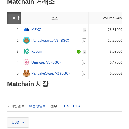
Matchain 거래소
#
소스
Volume 24h (%)
1
MEXC
78.310000%
C
2
Pancakeswap V3 (BSC)
17.290000%
D
3
Kucoin
3.930000%
C
4
Uniswap V3 (BSC)
0.470000%
D
5
PancakeSwap V2 (BSC)
0.000020%
D
Matchain 시장
거래량별로
유동성별로
전부
CEX
DEX
USD