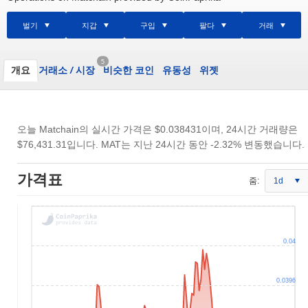
벌기
지갑
구입
팔다
거래
5
개요
거래소
/
시장
비슷한 코인
유동성
위젯
오늘 Matchain의 실시간 가격은
$0.038431
이며, 24시간 거래량은
$76,431.31
입니다. MAT는 지난 24시간 동안 -2.32% 변동했습니다.
가격표
줌:
1d
0.04
0.0396