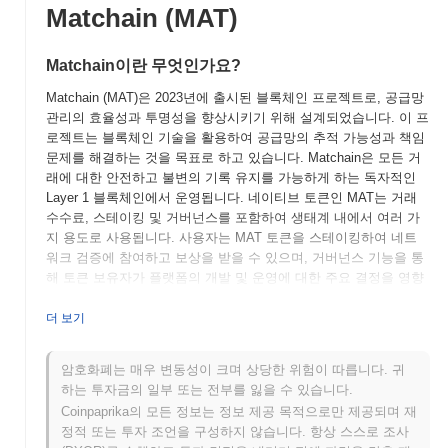
Matchain (MAT)
Matchain이란 무엇인가요?
Matchain (MAT)은 2023년에 출시된 블록체인 프로젝트로, 공급망
관리의 효율성과 투명성을 향상시키기 위해 설계되었습니다. 이 프
로젝트는 블록체인 기술을 활용하여 공급망의 추적 가능성과 책임
문제를 해결하는 것을 목표로 하고 있습니다. Matchain은 모든 거
래에 대한 안전하고 불변의 기록 유지를 가능하게 하는 독자적인
Layer 1 블록체인에서 운영됩니다. 네이티브 토큰인 MAT는 거래
수수료, 스테이킹 및 거버넌스를 포함하여 생태계 내에서 여러 가
지 용도로 사용됩니다. 사용자는 MAT 토큰을 스테이킹하여 네트
워크 검증에 참여하고 보상을 받을 수 있으며, 거버넌스 기능을 통
해 토큰 보유자가 플랫폼의 개발 및 운영에 대한 주요 결정을 영향
을 미칠 수 있습니다. Matchain은 IoT(사물인터넷) 장치를 블록체
인 기술과 통합하는 데 중점을 두어 실시간 데이터 공유를 촉진하
더 보기
고 운영 효율성을 향상시키는 점에서 두드러집니다. 이러한 독특한
조합은 Matchain을 공급망 분야의 중요한 플레이어로 자리매김하
암호화폐는 매우 변동성이 크며 상당한 위험이 따릅니다. 귀
게 하여 전통적인 물류 문제에 대한 혁신적인 솔루션을 제공합니
하는 투자금의 일부 또는 전부를 잃을 수 있습니다.
다.
Coinpaprika의 모든 정보는 정보 제공 목적으로만 제공되며 재
Matchain은 언제 어떻게 시작되었나요?
정적 또는 투자 조언을 구성하지 않습니다. 항상 스스로 조사