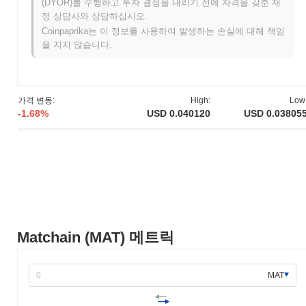
(DYOR)를 수행하고 투자 결정을 내리기 전에 자격을 갖춘 재
Matchain은 2021년 3월에 창립 팀이 프로젝트의 비전과 기술적 프
정 상담사와 상담하십시오.
레임워크를 설명하는 백서를 발표하면서 시작되었습니다. 이 프로
Coinpaprika는 이 정보를 사용하여 발생하는 손실에 대해 책임
젝트는 2021년 6월에 테스트넷을 출시하여 개발자와 초기 사용자
을 지지 않습니다.
들이 기능과 특성을 실험할 수 있도록 했습니다. 이어서 2021년 12
월에 메인넷이 출시되어 블록체인 생태계에 공식적으로 진입하게
되었습니다. 초기 개발은 분산 애플리케이션을 위한 확장 가능하고
효율적인 플랫폼을 만드는 데 중점을 두었으며, 다양한 블록체인
가격 변동:
High:
Low
네트워크 간의 상호 운용성을 향상시키는 것을 목표로 했습니다.
-1.68%
USD 0.040120
USD 0.03805
Matchain 토큰의 초기 배포는 2021년 11월에 진행된 초기 코인 제
공(ICO)을 통해 이루어졌으며, 이는 추가 개발 및 마케팅 노력을 위
한 자금을 모으는 데 도움이 되었습니다. 이러한 기초적인 단계는
Matchain의 성장과 생태계 확장을 위한 토대를 마련했습니다.
Matchain의 향후 계획은 무엇인가요?
공식 업데이트에 따르면, Matchain은 2024년 1분기로 예정된 중요
한 프로토콜 업그레이드를 준비하고 있으며, 이는 확장성과 거래
처리량을 향상시키는 것을 목표로 하고 있습니다. 이 업그레이드는
Matchain (MAT) 메트릭
전체 네트워크 성능을 개선할 새로운 합의 메커니즘을 도입할 것으
로 예상됩니다. 또한, Matchain은 여러 분산 금융(DeFi) 플랫폼과
의 통합 작업을 진행 중이며, 2024년 중반까지 파트너십을 완료할
MAT
계획입니다. 이러한 통합은 생태계를 확장하고 사용자에게 더 다양
한 금융 서비스를 제공하기 위해 설계되었습니다. 더불어, 2024년