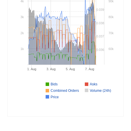
4k
90k
0.039
3k
80k
0.038
2k
70k
0.037
1k
60k
0.036
1. Aug
3. Aug
5. Aug
7. Aug
Bids
Asks
Combined Orders
Volume (24h)
Price