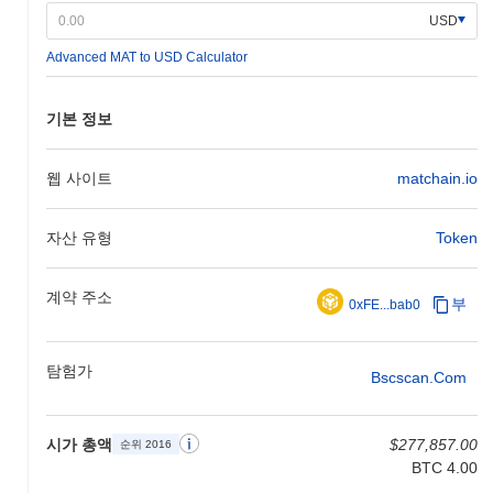
2분기에는 커뮤니티 주도의 이니셔티브와 향후 개발을 위한 자금
USD
배분에 초점을 맞춘 거버넌스 제안이 투표에 부쳐질 예정입니다.
Advanced MAT to USD Calculator
이러한 이정표는 Matchain의 시장 내 입지를 강화하고 사용자 경
험을 향상시키는 것을 목표로 하며, 공식 로드맵을 통해 진행 상황
이 추적됩니다.
기본 정보
Matchain의 차별점은 무엇인가요?
Matchain은 거래 처리량을 향상시키고 지연 시간을 줄이면서 높은
웹 사이트
matchain.io
수준의 보안을 유지하는 혁신적인 Layer 2 아키텍처로 차별화됩니
다. 이 플랫폼은 지분 증명(Proof of Stake)과 위임된 지분 증명
자산 유형
Token
(Delegated Proof of Stake)의 요소를 결합한 독특한 합의 메커니즘
을 사용하여 효율적인 블록 검증과 토큰 보유자의 거버넌스 참여를
가능하게 합니다. 또한, Matchain은 고급 샤딩 기술을 통합하여 거
계약 주소
부
0xFE...bab0
래의 병렬 처리를 가능하게 하고 확장성을 크게 향상시킵니다. 상
호 운용성에 대한 초점은 내장된 크로스 체인 기능을 통해 여러 블
록체인 네트워크와의 원활한 상호 작용을 가능하게 하는 데서도 드
탐험가
러납니다. 생태계는 주요 산업 플레이어와의 전략적 파트너십으로
Bscscan.com
더욱 풍부해지며, 개발자에게 다양한 도구와 자원에 대한 접근을
제공합니다. 이러한 협력적 접근은 활기찬 커뮤니티를 조성하고 전
반적인 사용자 경험을 향상시켜 Matchain을 진화하는 블록체인 환
시가 총액
$277,857.00
순위 2016
경에서 주목할 만한 플레이어로 자리매김하게 합니다.
BTC 4.00