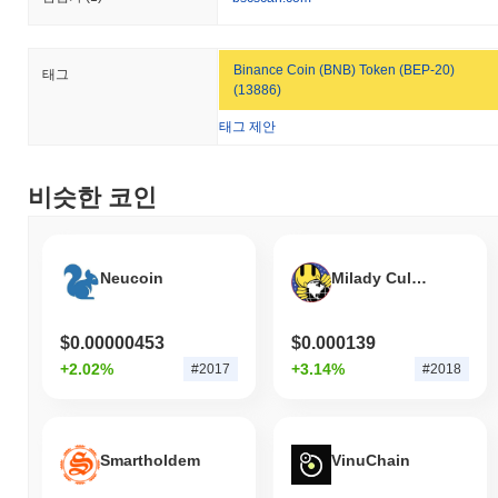
지난 7일 동안 Matchain는
5.01%
상승하여
0.30%
의 상승을 기록
한 전체 암호화폐 시장을 앞질렀습니다. 이는 더 넓은 시장 모멘텀
과 비교하여 MAT의 가격 움직임에서 강력한 성과를 나타냅니다.
Binance Coin (BNB) Token (BEP-20)
태그
(13886)
태그 제안
비슷한 코인
Neucoin
Milady Cult Coin
$0.00000453
$0.000139
+2.02%
+3.14%
#2017
#2018
Smartholdem
VinuChain