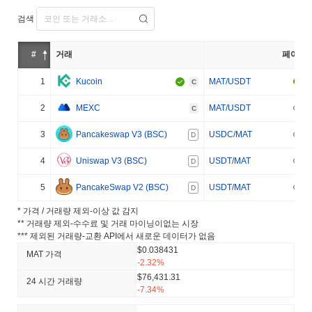
검색
#
거래
페어
1
Kucoin
MAT/USDT
C
2
MEXC
MAT/USDT
C
3
Pancakeswap V3 (BSC)
USDC/MAT
D
4
Uniswap V3 (BSC)
USDT/MAT
D
5
PancakeSwap V2 (BSC)
USDT/MAT
D
* 가격 / 거래량 제외-이상 값 감지
** 거래량 제외-수수료 및 거래 마이닝이없는 시장
*** 제외된 거래량-교환 API에서 새로운 데이터가 없음
$0.038431
MAT 가격
-2.32%
$76,431.31
24 시간 거래량
-7.34%