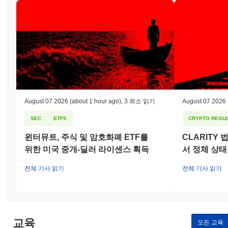
논란에 직면했습니다. 2023년 초, 스마트 계약 코드의 취약점이 악
용되어 여러 사용자가 자금을 잃는 중대한 사건이 발생했습니다.
Matchain 팀은 즉시 영향을 받은 계약을 일시 중지하고 취약점을
식별하고 수정하기 위한 철저한 감사를 실시했습니다. 또한, 커뮤
니티 내 신뢰를 회복하기 위해 영향을 받은 사용자에게 보상 프로
그램을 시작했습니다. 또한, Matchain은 암호화폐 거래와 관련된
지역 법률 준수와 관련된 규제 문제를 해결해왔습니다. 팀은 법률
전문가와 협력하여 투명성을 높이고 규제 요구 사항을 준수하기 위
해 거버넌스 프레임워크를 업데이트했습니다. Matchain의 지속적
인 위험에는 시장 변동성과 향후 규제 변화가 포함되며, 이는 지속
August 07 2026
(about 1 hour ago)
,
3 최소 읽기
August 07 2026
적인 개발 관행, 정기적인 보안 감사 및 커뮤니티 참여와 투명성에
SEC
ETFS
CRYPTO REGUL
대한 헌신을 통해 완화되고 있습니다.
윈터뮤트, 주식 및 암호화폐 ETF를
CLARITY
Matchain (MAT) FAQ – 핵심 지표 및 시장 인사
위한 미국 중개-딜러 라이센스 획득
서 정체 상태
이트
전체 기사 읽기
전체 기사 읽기
Matchain (MAT)는 어디에서 구매할 수 있나요?
Matchain (MAT)는 centralized 암호화폐 거래소에서 널리 이용할
수 있습니다. 가장 활발한 플랫폼은
Kucoin
이며,
MAT/USDT
거래
쌍은 24시간 거래량이
$3,003.50
이상을 기록했습니다. 다른 거래
교육
소로는
MEXC
와 Pancakeswap V3 (BSC)가 있습니다.
모든 교육