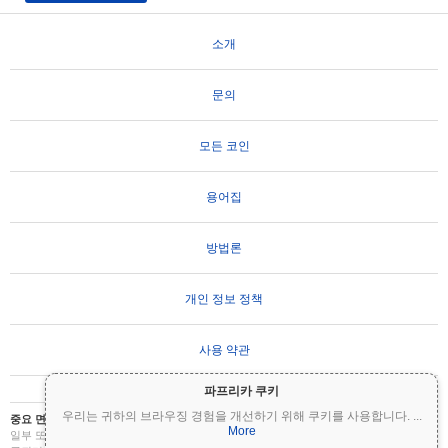
소개
문의
모든 코인
용어집
방법론
개인 정보 정책
사용 약관
파프리카 쿠키
우리는 귀하의 브라우징 경험을 개선하기 위해 쿠키를 사용합니다.
...
중요 면책 조항:
암호화폐는 변동성이 매우 높으며 상당한 위험을 수반합니다. 투자금의
More
일부 또는 전부를 잃을 수 있습니다. Coinpaprika의 모든 정보는 정보 제공 목적으로만 제