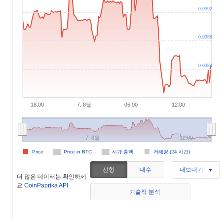
0.0392
0.0388
0.0384
18:00
7. 8월
06:00
12:00
7. 8월
12:00
Price
Price in BTC
시가 총액
거래량 (24 시간)
선형
대수
내보내기
더 많은 데이터는 확인하세
요
CoinPaprika API
기술적 분석