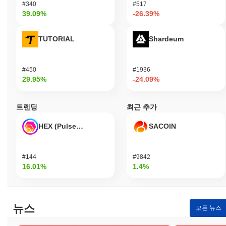
#340
#517
가 블록체인 기술의 잠재력을 효과적으로 활용할 수 있도록 지원합
39.09%
-26.39%
니다.
Matchain은 어떻게 보안이 유지되나요?
TUTORIAL
Shardeum
Matchain은 지분 증명(Proof of Stake, PoS) 합의 메커니즘을 사용
하여 검증자가 거래를 확인하고 네트워크의 무결성을 유지하도록
#450
#1936
합니다. 이 모델은 검증자가 일정량의 Matchain 토큰을 담보로 스
29.95%
-24.09%
테이킹하도록 요구하여, 그들의 재정적 이해관계를 네트워크의 보
안과 일치시킵니다. 이 프로토콜은 디지털 서명을 위한 Ed25519와
같은 고급 암호화 기술을 활용하여 강력한 인증 및 데이터 무결성
트렌딩
최근 추가
을 보장합니다. 이러한 암호화는 무단 접근으로부터 보호하고 거래
가 블록체인에 안전하게 기록되도록 합니다. 검증자에 대한 인센티
HEX (Pulsechain)
SACOIN
브는 스테이킹 보상을 통해 구조화되며, 이는 검증 과정에 참여한
정도에 따라 분배됩니다. 악의적인 행동을 억제하기 위해 네트워크
는 슬래싱 패널티를 시행하여, 검증자가 부정직하게 행동하거나 의
#144
#9842
무를 이행하지 않을 경우 스테이킹한 토큰의 일부를 몰수할 수 있
16.01%
1.4%
습니다. 추가 보안 조치로는 정기적인 감사와 토큰 보유자가 의사
결정 과정에 참여할 수 있는 거버넌스 프레임워크가 포함되어 있어
네트워크의 전반적인 회복력을 향상시킵니다.
뉴스
Matchain은 어떤 논란이나 위험에 직면했나요?
모든 뉴스
Matchain은 출범 이후 보안 취약점 및 규제 검토와 관련된 몇 가지