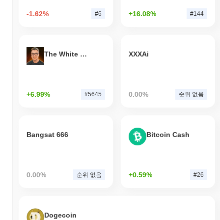
-1.62%
+16.08%
#6
#144
The White Bull
XXXAi
+6.99%
0.00%
#5645
순위 없음
Bangsat 666
Bitcoin Cash
0.00%
+0.59%
순위 없음
#26
Dogecoin