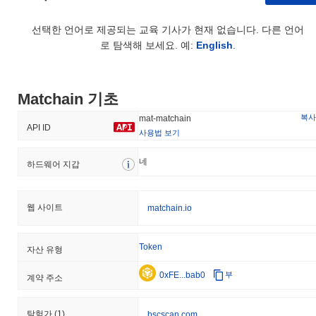
Matchain의 현재 일일 거래량은 얼마인가요?
선택한 언어로 제공되는 교육 기사가 현재 없습니다. 다른 언어
지난 24시간 동안 Matchain의 거래량은
$76,431.31
, 전날 대비
로 탐색해 보세요. 예:
English
.
7.34%
감소를 보여줍니다. 이는 거래 활동의 단기적인 감소를 나
타냅니다.
Matchain 기초
Matchain의 가격 범위 기록은 무엇인가요?
복사
mat-matchain
역대 최고가(ATH):
$3.30
API ID
역대 최저가(ATL):
$0.030727
사용법 보기
Matchain는 현재 ATH보다
~98.83%
낮게 거래되고 있습니다 그리
네
하드웨어 지갑
고 ATL에서
+12%
상승했습니다.
Matchain의 현재 시가총액은 얼마인가요?
웹 사이트
matchain.io
Matchain의 시가총액은 약
$277,857.00
, 시장 규모별로 전 세계
#2016위에 랭크되어 있습니다입니다. 이 수치는 7 230 000개의
Token
자산 유형
MAT 토큰 유통 공급량을 기준으로 계산됩니다.
0xFE...bab0
부
계약 주소
Matchain는 더 넓은 암호화폐 시장과 비교하여 어떤
성과를 내고 있나요?
탐험가
(1)
bscscan.com