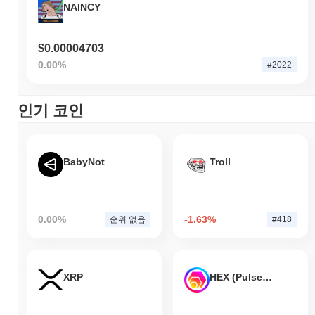
NAINCY
$0.00004703
0.00%
#2022
인기 코인
BabyNot
Troll
0.00%
-1.63%
순위 없음
#418
XRP
HEX (Pulsechain)