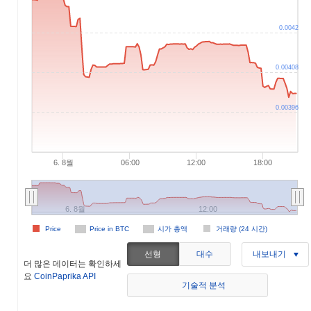
0.0042
0.00408
0.00396
6. 8월
06:00
12:00
18:00
6. 8월
12:00
Price
Price in BTC
시가 총액
거래량 (24 시간)
선형
대수
내보내기
더 많은 데이터는 확인하세
요
CoinPaprika API
기술적 분석