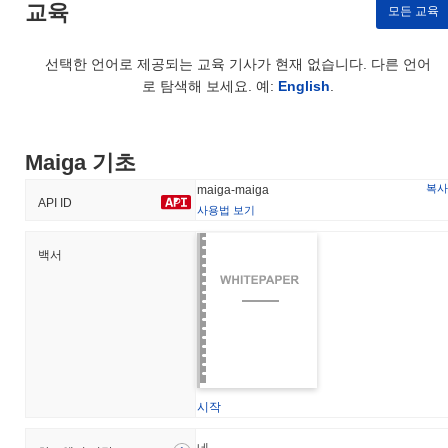
교육
소로는 Uniswap V3 (BSC)와 Uniswap V4 (BSC)가 있습니다.
모든 교육
Maiga의 현재 일일 거래량은 얼마인가요?
선택한 언어로 제공되는 교육 기사가 현재 없습니다. 다른 언어
지난 24시간 동안 Maiga의 거래량은
$9,761.09
, 전날 대비
로 탐색해 보세요. 예:
English
.
55.89%
감소를 보여줍니다. 이는 거래 활동의 단기적인 감소를 나
타냅니다.
Maiga 기초
Maiga의 가격 범위 기록은 무엇인가요?
복사
maiga-maiga
역대 최고가(ATH):
$0.120637
API ID
역대 최저가(ATL):
NaN
사용법 보기
Maiga는 현재 ATH보다
~96.67%
낮게 거래되고 있습니다 .
백서
Maiga의 현재 시가총액은 얼마인가요?
Maiga의 시가총액은 약
$1,124,491.00
, 시장 규모별로 전 세계
#1470위에 랭크되어 있습니다입니다. 이 수치는 280 000 000개의
MAIGA 토큰 유통 공급량을 기준으로 계산됩니다.
Maiga는 더 넓은 암호화폐 시장과 비교하여 어떤 성과
시작
를 내고 있나요?
네