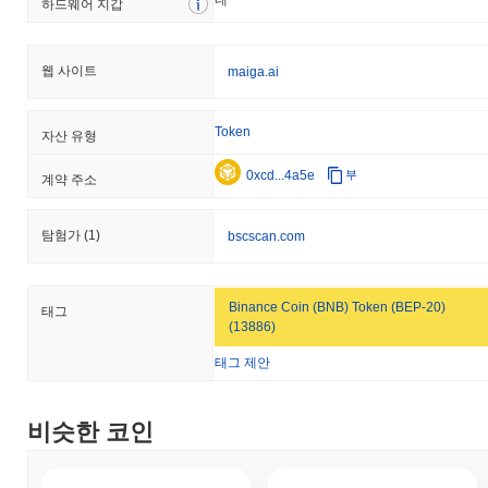
지난 7일 동안 Maiga는
2.18%
상승하여
0.54%
의 하락을 기록한
하드웨어 지갑
전체 암호화폐 시장을 앞질렀습니다. 이는 더 넓은 시장 모멘텀과
비교하여 MAIGA의 가격 움직임에서 강력한 성과를 나타냅니다.
웹 사이트
maiga.ai
Token
자산 유형
0xcd...4a5e
부
계약 주소
탐험가
(1)
bscscan.com
Binance Coin (BNB) Token (BEP-20)
태그
(13886)
태그 제안
비슷한 코인