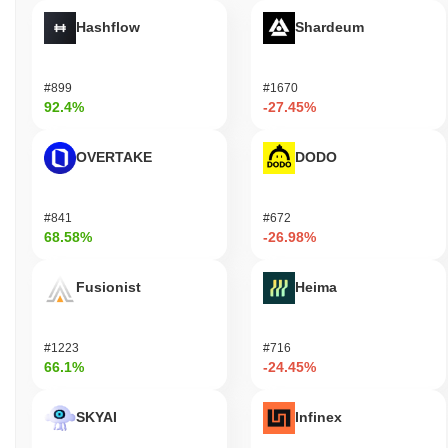
있으며, 이는 유동성을 지원하는 일관된 시장 거래량을 반영합니
Hashflow
Shardeum
다. 또한, Maiga는 다양한 분산 애플리케이션과의 파트너십을 구축
하여 기술을 더 넓은 생태계에 통합하고 있습니다. 이러한 협력은
실제 사용 사례를 촉진하고 사용자 기반을 확장하여 블록체인 분야
#899
#1670
에서의 관련성을 강조합니다. 전반적으로 이러한 지표는 Maiga가
92.4%
-27.45%
암호화폐 분야에서 계속 활동적이고 관련성이 있음을 확인합니다.
Maiga는 누구를 위해 설계되었나요?
OVERTAKE
DODO
Maiga는 개발자와 소비자를 위해 설계되어 분산 애플리케이션을
효과적으로 생성하고 활용할 수 있도록 합니다. 소프트웨어 개발
#841
#672
키트(SDK) 및 애플리케이션 프로그래밍 인터페이스(API)와 같은
68.58%
-26.98%
필수 도구와 자원을 제공하여 개발 프로세스를 촉진하고 사용자 경
험을 향상시킵니다. 주요 사용자, 즉 개발자는 Maiga의 인프라를
활용하여 블록체인 생태계 내에서 특정 요구를 충족하는 확장 가능
Fusionist
Heima
한 애플리케이션을 구축할 수 있습니다. 소비자는 플랫폼의 사용자
친화적인 인터페이스와 기능을 통해 분산 서비스에 원활하게 참여
할 수 있습니다. 검증자 및 유동성 제공자와 같은 2차 참가자는 스
#1223
#716
테이킹 및 거버넌스 메커니즘을 통해 Maiga와 상호작용합니다. 이
66.1%
-24.45%
러한 참여는 네트워크의 보안과 안정성을 지원할 뿐만 아니라, 생
태계 내 의사 결정 과정에 기여할 수 있도록 합니다. 전반적으로
SKYAI
Infinex
Maiga는 개발자와 사용자가 협력할 수 있는 환경을 조성하여 블록
체인 공간에서 혁신과 접근성을 촉진하는 것을 목표로 합니다.