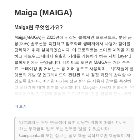
Maiga (MAIGA)
Maiga란 무엇인가요?
Maiga(MAIGA)는 2023년에 시작된 블록체인 프로젝트로, 분산 금
융(DeFi) 솔루션을 촉진하고 암호화폐 생태계에서 사용자 참여를
강화하기 위해 설계되었습니다. 이 프로젝트는 스마트 계약을 지원
하고 네트워크 내에서 원활한 거래를 가능하게 하는 자체 Layer 1
블록체인에서 운영됩니다. 네이티브 토큰인 MAIGA는 거래 수수
료, 스테이킹 및 거버넌스 등 여러 용도로 사용되며, 보유자들이 플
랫폼의 개발 및 업그레이드와 관련된 의사 결정 과정에 참여할 수
있도록 합니다. 이러한 다기능 접근 방식은 사용자 참여를 증진하
고 생태계에 대한 참여를 유도합니다. Maiga는 사용자 친화적인 인
터페이스와 접근성에 중점을 두고 있으며, 전통 금융과 분산 세계
간의 격차를 해소하는 것을 목표로 합니다. 보안과 확장성에 대한
헌신은 Maiga를 진화하는 DeFi 환경에서 중요한 플레이어로 자리
더 보기
매김하게 하며, 혁신적인 금융 솔루션을 찾는 초보자와 경험자 모
두를 대상으로 합니다.
암호화폐는 매우 변동성이 크며 상당한 위험이 따릅니다. 귀
하는 투자금의 일부 또는 전부를 잃을 수 있습니다.
Maiga는 언제 어떻게 시작되었나요?
Coinpaprika의 모든 정보는 정보 제공 목적으로만 제공되며 재
Maiga는 2021년 3월에 창립 팀이 프로젝트의 비전과 기술적 프레