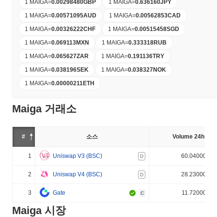
1 MAIGA
=
0.00298480
GBP
1 MAIGA
=
0.636160
JPY
1 MAIGA
=
0.00571095
AUD
1 MAIGA
=
0.00562853
CAD
1 MAIGA
=
0.00326222
CHF
1 MAIGA
=
0.00515458
SGD
1 MAIGA
=
0.069113
MXN
1 MAIGA
=
0.333318
RUB
1 MAIGA
=
0.065627
ZAR
1 MAIGA
=
0.191136
TRY
1 MAIGA
=
0.038196
SEK
1 MAIGA
=
0.038327
NOK
1 MAIGA
=
0.00000211
ETH
Maiga 거래소
#
소스
Volume 24h (%)
1
Uniswap V3 (BSC)
60.040000%
D
2
Uniswap V4 (BSC)
28.230000%
D
3
Gate
11.720000%
C
Maiga 시장