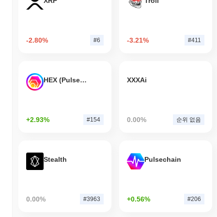
XRP
Troll
-2.80%
-3.21%
#6
#411
HEX (Pulsechain)
XXXAi
+2.93%
0.00%
#154
순위 없음
Stealth
Pulsechain
0.00%
+0.56%
#3963
#206