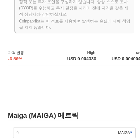
정적 또는 투자 조언을 구성하지 않습니다. 항상 스스로 조사
임워크를 설명하는 백서를 발표하면서 시작되었습니다. 이 프로젝
(DYOR)를 수행하고 투자 결정을 내리기 전에 자격을 갖춘 재
트는 2021년 6월에 테스트넷을 출시하여 개발자와 초기 사용자들
정 상담사와 상담하십시오.
이 기능과 특성을 실험할 수 있도록 했습니다. 성공적인 테스트 단
Coinpaprika는 이 정보를 사용하여 발생하는 손실에 대해 책임
계를 거친 후, Maiga는 2021년 12월에 메인넷을 출시하여 블록체
을 지지 않습니다.
인 생태계에 공식적으로 진입했습니다. 초기 개발은 사용자 참여를
증진하고 원활한 거래를 촉진하는 분산 플랫폼을 만드는 데 중점을
두었습니다. Maiga 토큰의 초기 배포는 2022년 1월에 공정한 출시
모델을 통해 이루어졌으며, 이는 모든 참가자에게 공평한 접근을
가격 변동:
High:
Low
보장하는 것을 목표로 했습니다. 이러한 기초적인 단계는 Maiga의
-6.56%
USD 0.004336
USD 0.00400
성장과 생태계 개발을 위한 토대를 마련하여 향후 발전과 커뮤니티
참여를 위한 기반을 다졌습니다.
Maiga의 향후 계획은 무엇인가요?
공식 업데이트에 따르면, Maiga는 2024년 1분기로 예정된 중요한
프로토콜 업그레이드를 준비하고 있으며, 이는 확장성과 사용자 경
험을 향상시키는 것을 목표로 하고 있습니다. 이 업그레이드는 거
래 속도를 개선하고 수수료를 줄이는 새로운 기능을 도입하여 플랫
폼을 사용자에게 더 접근 가능하게 만들 것입니다. 또한, Maiga는
Maiga (MAIGA) 메트릭
주요 블록체인 프로젝트와의 전략적 파트너십을 진행 중이며, 이는
2024년 중반까지 마무리될 것으로 예상됩니다. 이 협력은 Maiga의
생태계를 확장하고 다양한 애플리케이션에서의 유용성을 증가시
MAIGA
키는 데 중점을 두고 있습니다. 이러한 이니셔티브의 진행 상황은