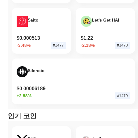
Saito
Let's Get HAI
$0.000513
$1.22
-3.48%
-2.18%
#1477
#1478
Silencio
$0.00006189
+2.88%
#1479
인기 코인