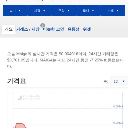
벌기
지갑
구입
팔다
거래
3
개요
거래소
/
시장
비슷한 코인
유동성
위젯
오늘 Maiga의 실시간 가격은
$0.004016
이며, 24시간 거래량은
$9,761.09
입니다. MAIGA는 지난 24시간 동안 -7.25% 변동했습니
다.
가격표
줌:
1d
0.00444
0.00432