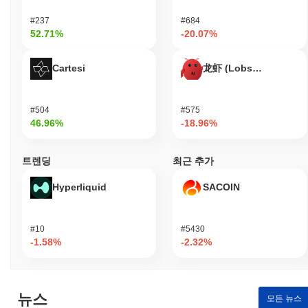
Maiga는 어떻게 보안이 유지되나요?
#237
#684
52.71%
-20.07%
Maiga는 검증자가 거래를 확인하고 네트워크의 무결성을 유지하
는 역할을 하는 지분 증명(Proof of Stake, PoS) 합의 메커니즘을
Cartesi
龙虾 (Lobster)
사용합니다. 이 모델은 참가자들이 검증자가 되기 위해 일정량의
Maiga 토큰을 스테이킹하도록 요구하여 네트워크 보안에 대한 이
해관계를 보장합니다. 프로토콜은 디지털 서명을 위한 Ed25519와
#504
#575
같은 고급 암호화 기술을 활용하여 인증 및 데이터 무결성을 보장
46.96%
-18.96%
합니다. 이 암호화는 거래를 보호하고 무단 접근으로부터 안전하게
합니다. 인센티브는 스테이킹 보상을 통해 조정되며, 이는 검증자
의 성과와 스테이킹된 양에 따라 분배됩니다. 또한, 네트워크는 악
트렌딩
최근 추가
의적인 행동이나 거래를 올바르게 검증하지 못한 검증자에게 벌칙
을 부과하는 슬래싱 메커니즘을 통합하여 부정직한 행동을 억제합
Hyperliquid
SACOIN
니다. 보안을 더욱 강화하기 위해 Maiga는 정기적인 감사를 수행하
고 커뮤니티가 의사 결정에 참여할 수 있는 거버넌스 프로세스를
수립했습니다. 다양한 클라이언트 구현도 네트워크의 잠재적 취약
#10
#5430
성에 대한 회복력을 높이는 데 기여합니다.
-1.58%
-2.32%
Maiga는 어떤 논란이나 위험에 직면했나요?
Maiga는 기술 인프라와 관련된 일부 위험, 특히 보안 취약성과 관
련된 문제에 직면했습니다. 2023년 초, 스마트 계약 코드에서 잠재
뉴스
모든 뉴스
적인 취약점이 발견되어 사용자 자금의 안전성에 대한 우려가 제기