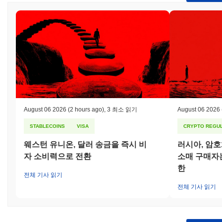
되었습니다. 개발 팀은 이 문제를 신속하게 해결하기 위해 취약점
을 수정하는 패치를 구현하고, 플랫폼의 무결성을 보장하기 위해
제3자 보안 회사에 의해 포괄적인 감사를 실시했습니다. 또한,
Maiga는 전 세계 정부가 암호화폐 프로젝트에 대한 감독을 강화함
에 따라 규제 검토를 겪었습니다. 팀은 적용 가능한 규정을 준수하
기 위해 법률 자문과 적극적으로 협력하여 잠재적인 법적 위험을
완화하고 있습니다. Maiga에 대한 지속적인 위험에는 시장 변동성
과 유동성 문제 및 거버넌스 분쟁과 같은 분산 금융과 관련된 고유
한 도전이 포함됩니다. 이를 해결하기 위해 프로젝트는 운영의 투
명성을 강조하고 강력한 커뮤니티 거버넌스 모델을 유지하여 이해
관계자들이 의사 결정 과정에 참여할 수 있도록 합니다. 정기적인
August 06 2026
(2 hours ago)
,
3 최소 읽기
August 06 2026
감사 및 업데이트도 보안과 사용자 신뢰를 향상시키기 위한 위험
STABLECOINS
VISA
CRYPTO REGUL
관리 전략의 일환으로 포함됩니다.
웨스턴 유니온, 달러 송금을 즉시 비
러시아, 암
Maiga (MAIGA) FAQ – 핵심 지표 및 시장 인사
자 소비력으로 전환
소매 구매자는
이트
한
전체 기사 읽기
Maiga (MAIGA)는 어디에서 구매할 수 있나요?
전체 기사 읽기
Maiga (MAIGA)는 centralized 암호화폐 거래소에서 널리 이용할
수 있습니다. 가장 활발한 플랫폼은
Gate
이며,
MAIGA/USDT
거래
쌍은 24시간 거래량이
$1,144.45
이상을 기록했습니다. 다른 거래