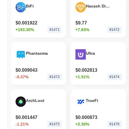
BiFi
Hacash Diamond
$0.001922
$9.77
+193.30%
+7.83%
#1471
#1472
Phantasma
Ultra
$0.009043
$0.002813
-0.37%
+1.51%
#1473
#1474
ArchLoot
TrueFi
$0.001447
$0.000873
-1.21%
+2.30%
#1475
#1476