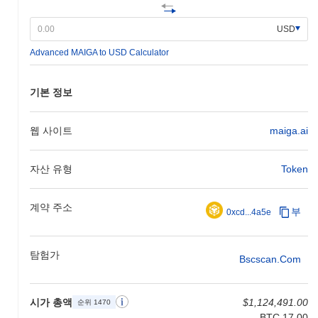
프로젝트의 공식 로드맵을 통해 모니터링되어 투명성과 커뮤니티
참여를 보장하며, Maiga가 시장 수요에 맞춰 계속 진화하고 적응할
USD
수 있도록 합니다.
Advanced MAIGA to USD Calculator
Maiga의 차별점은 무엇인가요?
Maiga는 혁신적인 Layer 2 아키텍처를 통해 차별화되며, 이는 전통
기본 정보
적인 블록체인 솔루션에 비해 거래 처리량을 향상시키고 지연 시간
을 줄입니다. 이 설계는 거래의 병렬 처리를 가능하게 하는 독특한
샤딩 메커니즘을 활용하여 확장성을 크게 개선합니다. 또한, Maiga
웹 사이트
maiga.ai
는 고급 프라이버시 기능을 통합하여 제로 지식 증명을 활용해 사
용자 기밀성을 보장하면서 네트워크의 투명성을 유지합니다. 생태
자산 유형
Token
계는 SDK 및 API를 포함한 강력한 개발자 도구 키트로 더욱 풍부
해지며, 이는 원활한 통합 및 애플리케이션 개발을 촉진합니다. 이
러한 개발자 경험에 대한 집중은 활기찬 빌더 및 혁신가 커뮤니티
계약 주소
부
0xcd...4a5e
를 조성합니다. Maiga의 거버넌스 모델은 분산되어 있으며, 토큰
보유자들이 의사 결정 과정에 참여할 수 있도록 하여 커뮤니티 참
여와 프로젝트 지속 가능성을 향상시킵니다. 블록체인 분야의 확립
탐험가
된 기관들과의 주목할 만한 파트너십은 Maiga의 신뢰성을 높이고
Bscscan.com
범위를 확장하여 진화하는 암호화폐 환경에서 중요한 플레이어로
자리매김하게 합니다.
시가 총액
$1,124,491.00
순위 1470
Maiga로 무엇을 할 수 있나요?
BTC 17.00