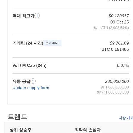
MAIGA 토큰은 생태계 내에서 여러 실용적인 용도로 사용됩니다.
사용자는 MAIGA를 거래 수수료로 활용하여 블록체인에 구축된 분
역대 최고가
$0.120637
산 애플리케이션(dApps) 간의 원활한 상호작용을 가능하게 합니
09 Oct 25
다. 보유자는 자신의 토큰을 스테이킹하여 네트워크 보안에 기여하
% to ATH (2,903.54%)
고 보상을 받을 수 있는 옵션이 있습니다. 또한, MAIGA는 거버넌
스 참여를 촉진하여 보유자들이 프로젝트의 미래 방향에 영향을 미
치는 제안에 투표할 수 있도록 합니다. 개발자에게 MAIGA는
거래량 (24 시간)
$9,761.09
순위 3070
dApps를 구축하고 통합하는 데 필요한 필수 도구를 제공하여 생태
BTC 0.151486
계의 전반적인 기능성을 향상시킵니다. 이 플랫폼은 분산 금융
(DeFi) 솔루션 및 대체 불가능한 토큰(NFT) 등 다양한 애플리케이
Vol / M Cap (24h)
0.87%
션을 지원하여 MAIGA로 달성할 수 있는 범위를 넓힙니다. 또한,
사용자는 MAIGA를 지원하는 지갑에 접근하여 자신의 토큰을 안전
하게 저장하고 관리할 수 있습니다. 전반적으로 MAIGA는 사용자,
유통 공급
280,000,000
보유자 및 개발자가 다양한 활동에 참여할 수 있는 활기찬 생태계
Update supply form
총:1,000,000,000
를 조성하여 혁신과 협업을 촉진합니다.
최대: 1,000,000,000
Maiga는 여전히 활동적이거나 관련성이 있나요?
Maiga는 2023년 9월에 발표된 최근 거버넌스 제안을 통해 여전히
활동적이며, 이는 지속적인 커뮤니티 참여와 의사 결정을 나타냅니
트렌드
시장 개
다. 개발 노력은 현재 확장성과 사용자 경험을 향상시키는 데 집중
되고 있으며, 업데이트는 정기적으로 GitHub 저장소에 푸시되고
상위 상승주
최악의 손실자
있습니다. 이 프로젝트는 여러 거래 플랫폼에서 존재감을 유지하고