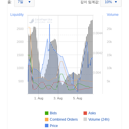
7일
줌:
깊이 임계값:
10%
Liquidity
Volume
2500
25k
0.0044
2000
20k
0.0042
1500
15k
1000
10k
0.004
500
5k
1. Aug
3. Aug
5. Aug
Bids
Asks
Combined Orders
Volume (24h)
Price