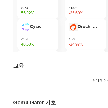
#353
#1803
55.02%
-25.69%
Cysic
Orochi Network
#164
#362
40.53%
-24.97%
Immunefi
Bitway
교육
#1419
#127
39.47%
-24.14%
선택한 언
Momentum
KAITO
Gomu Gator 기초
#369
#170
33.8%
-17.78%