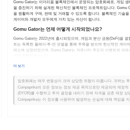
Gomu Gator는 이더리움 블록체인에서 운영되는 암호화폐로, 게임
을 증진하기 위해 설계된 혁신적인 블록체인 프로젝트입니다. Gomu G
을 원활하게 구매, 판매 및 거래할 수 있도록 합니다. 블록체인 기술을
게이머와 개발자 모두에게 가치 있는 자산이 됩니다.
Gomu Gator는 언제 어떻게 시작되었나요?
Gomu Gator는 2022년에 출시되었으며, 게임과 분산 금융(DeFi
트는 독특한 플레이-투-언 모델을 통해 주목을 받으며 헌신적인 게이
래소에 상장되었으며, Gomu Gator는 커뮤니티 주도의 이벤트와 
크게 진행되었습니다.
Gomu Gator의 향후 계획은 무엇인가요?
더 보기
Gomu Gator는 사용자 참여를 증진하기 위한 분산 금융(DeFi) 
들고 있습니다. 커뮤니티는 보유자들이 향후 개발 및 프로젝트 방향에
암호화폐는 매우 변동성이 크며 상당한 위험이 따릅니다. 귀하는 투
할 계획입니다. 또한, 팀은 인기 있는 NFT 플랫폼과 통합하여 사용
Coinpaprika의 모든 정보는 정보 제공 목적으로만 제공되며 재정
하고 있습니다. Gomu Gator가 발전함에 따라 커뮤니티 주도의 성
(DYOR)를 수행하고 투자 결정을 내리기 전에 자격을 갖춘 재정 
속적인 성공을 위한 기반을 마련하고 있습니다.
Coinpaprika는 이 정보를 사용하여 발생하는 손실에 대해 책임을 
Gomu Gator의 차별점은 무엇인가요?
Gomu Gator는 생태계 내에서 게임화 요소를 독특하게 통합하여 사
다른 암호화폐와 차별화됩니다. 또한, 토큰 경제는 장기 보유를 장려
다릅니다. 이러한 오락과 경제적 인센티브의 조합은 게이머와 투자자 