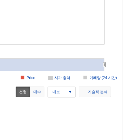
Price
시가 총액
거래량 (24 시간)
선형
대수
내보내기
기술적 분석