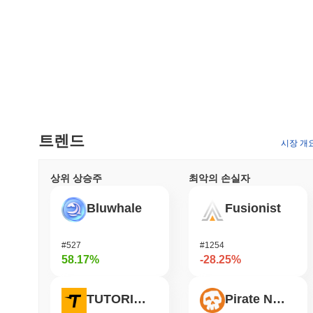
트렌드
시장 개
상위 상승주
최악의 손실자
Bluwhale
Fusionist
#527
#1254
58.17%
-28.25%
TUTORIAL
Pirate Nation Token