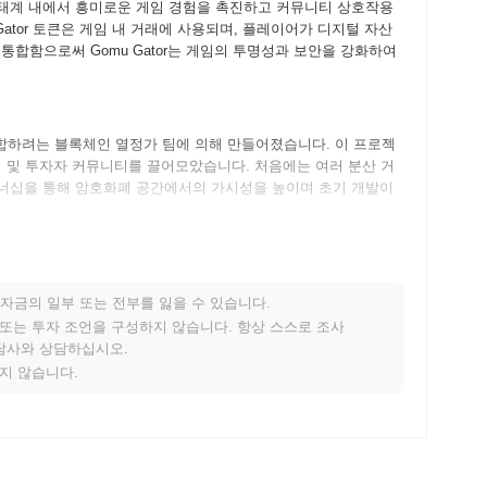
 생태계 내에서 흥미로운 게임 경험을 촉진하고 커뮤니티 상호작용
ator 토큰은 게임 내 거래에 사용되며, 플레이어가 디지털 자산
 통합함으로써 Gomu Gator는 게임의 투명성과 보안을 강화하여
)을 결합하려는 블록체인 열정가 팀에 의해 만들어졌습니다. 이 프로젝
머 및 투자자 커뮤니티를 끌어모았습니다. 처음에는 여러 분산 거
파트너십을 통해 암호화폐 공간에서의 가시성을 높이며 초기 개발이
기능의 출시를 강조하는 최신 로드맵 업데이트로 흥미로운 단계에 접어
 영향을 미칠 수 있도록 하는 일련의 거버넌스 이니셔티브를 구현
자금의 일부 또는 전부를 잃을 수 있습니다.
자에게 토큰의 혁신적인 사용 사례를 제공하는 생태계 확장에 집중
적 또는 투자 조언을 구성하지 않습니다. 항상 스스로 조사
장과 기능이 풍부한 업그레이드에 대한 헌신은 암호화폐 공간에서 지
상담사와 상담하십시오.
지지 않습니다.
용자들이 흥미로운 게임 플레이를 통해 보상을 받을 수 있도록 하여
하는 디플레이션 모델을 특징으로 하여 많은 전통적인 암호화폐와
모두에게 매력적인 실제 사용 사례를 창출합니다.