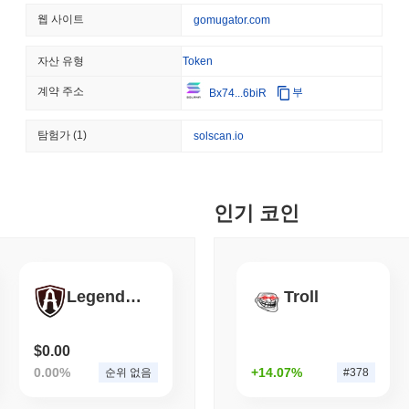
TOKENIZATION
BANKS
Gomu Gator는 더 넓은 암호화폐 시장과 비교하여 어떤
웹 사이트
gomugator.com
웰스 파고, 예금을 토큰화
지난 7일 동안 Gomu Gator는
0.00%
상승하여
0.24%
의 상승을 기록한
과 비교하여 GOMU의 가격 움직임에서 일시적인 지연을 나타냅니다.
자산 유형
Token
계약 주소
부
Bx74...6biR
August 07 2026
(1 day ago)
,
3 최
STABLECOIN
JAPAN
탐험가
(1)
solscan.io
JPYC, 물류 대기업 AZ-
만 달러 모금
August 07 2026
(1 day ago)
,
3 최
인기 코인
BITCOIN
HACKERS
'극도로 나쁜': 비트코인 레
Legends of Aria
Troll
August 06 2026
(1 day ago)
,
3 최
STABLECOINS
VISA
$0.00
웨스턴 유니온, 달러 송금
0.00%
+14.07%
순위 없음
#378