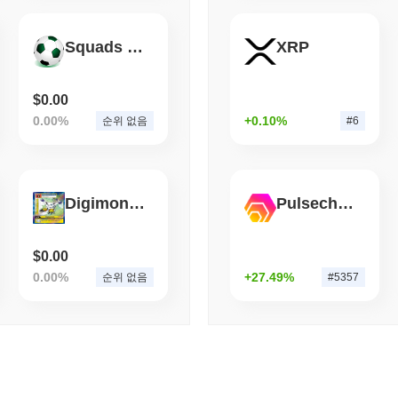
August 06 2026
(1 day ago)
,
3 최
CRYPTO REGULATIONS
TRADING
Squads Token
XRP
러시아, 암호화폐 거래 합법
$0.00
0.00%
+0.10%
순위 없음
#6
DigimonCat
Pulsechain Bridged HEX (Pulsechain)
$0.00
0.00%
+27.49%
순위 없음
#5357