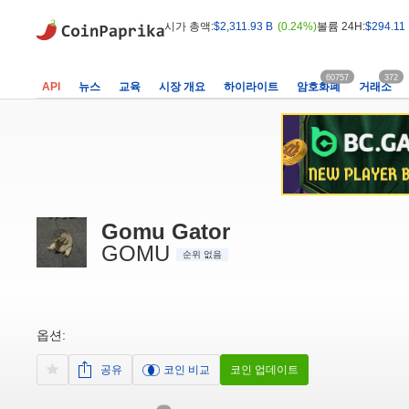
시가 총액:
$2,311.93 B
(0.24%)
볼륨 24H:
$294.11
60757
372
API
뉴스
교육
시장 개요
하이라이트
암호화폐
거래소
Gomu Gator
GOMU
순위 없음
옵션:
공유
코인 비교
코인 업데이트