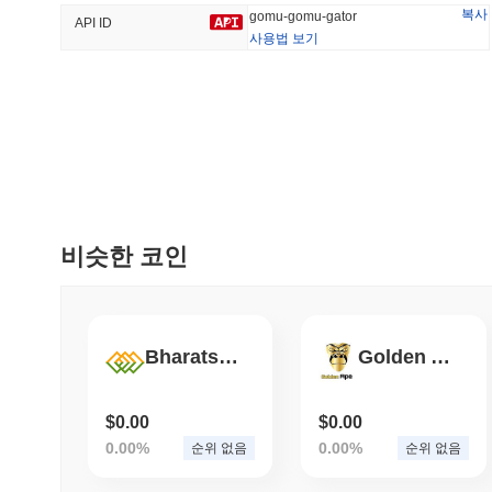
복사
gomu-gomu-gator
API ID
사용법 보기
트렌딩
최근 추가
HEX (Pulsechain)
SACOIN
#139
#10715
17.74%
1.24%
비슷한 코인
Bharatswap Token
Golden Ape
$0.00
$0.00
0.00%
0.00%
순위 없음
순위 없음