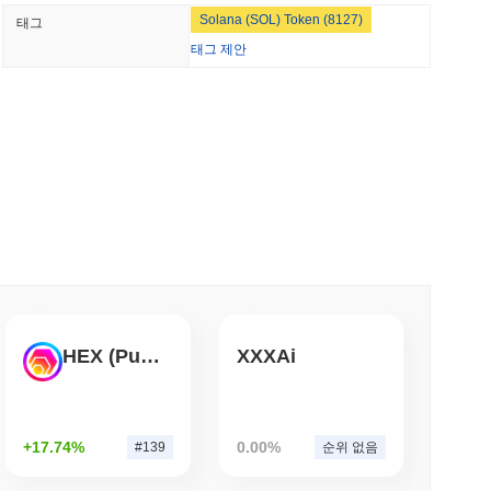
 성과를 내고 있나요?
Solana (SOL) Token (8127)
태그
하는 은행 경쟁에 합류
 전체 암호화폐 시장에 뒤처졌습니다. 이는 더 넓은 시장 모멘텀
태그 제안
소 읽기
COM 마루와가 엔 스테이블코인에 베팅하며 3,800
소 읽기
드팀, 약 하루 만에 85개의 치명적인 버그 발견
HEX (Pulsechain)
XXXAi
소 읽기
을 즉시 비자 소비력으로 전환
+17.74%
0.00%
#139
순위 없음