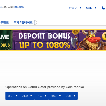
 B
BTC 지배:
56.39%
한국어
USD
투명도
추가 / 업데이트
Operations on Gomu Gator provided by CoinPaprika
벌기
지갑
구입
팔다
거래