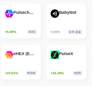
소 읽기
Pulsechain
BabyNot
화하지만 소매 구매자는 연간 3,700달러로 제한
+5.80%
0.00%
#191
순위 없음
eHEX (Ethereum)
PulseX
+24.61%
+10.28%
#5346
#165