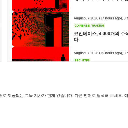
Gomu Gator는 어떤 논란이나 위험에 직면했나요?
Gomu Gator는 많은 암호화폐에서 흔히 발생하는 극심한 변동성을 
적 손실을 초래할 수 있습니다. 또한, 잠재적인 보안 사건과 러그풀
August 07 2026
(17 hours ago)
,
3
과 투자자 보호에 대한 질문을 불러일으켰습니다. 프로젝트 운영과 관
COINBASE
TRADING
을 더욱 복잡하게 만들고 있습니다.
코인베이스, 4,000개의
다
Gomu Gator (GOMU) FAQ – 핵심 지표 및 시장
Gomu Gator (GOMU)는 어디에서 구매할 수 있나요?
August 07 2026
(19 hours ago)
,
3
SEC
ETFS
Gomu Gator (GOMU)는 centralized and decentralized 암
윈터뮤트, 주식 및 암호화폐
Gomu Gator의 현재 일일 거래량은 얼마인가요?
지난 24시간 동안 Gomu Gator의 거래량은
$0.00
.
August 07 2026
(21 hours ago)
,
3
Gomu Gator의 가격 범위 기록은 무엇인가요?
어로 제공되는 교육 기사가 현재 없습니다. 다른 언어로 탐색해 보세요. 예
CRYPTO REGULATIONS
US REGULA
역대 최고가(ATH):
$0.004998
CLARITY 법안, 8월 휴
역대 최저가(ATL):
$0.00
Gomu Gator는 현재 ATH보다
~99.67%
낮게 거래되고 있습니다 .
August 07 2026
(23 hours ago)
,
3