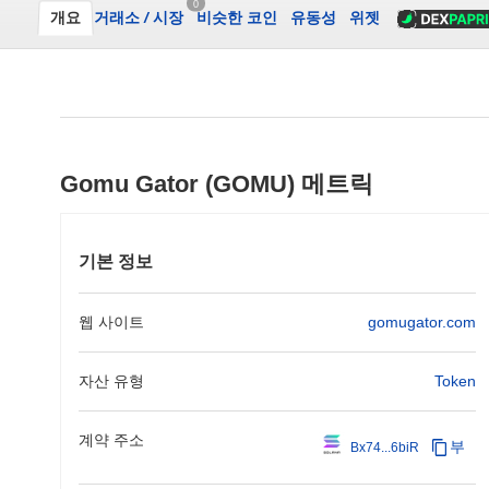
0
개요
거래소
/
시장
비슷한 코인
유동성
위젯
Gomu Gator (GOMU) 메트릭
기본 정보
웹 사이트
gomugator.com
자산 유형
Token
계약 주소
부
Bx74...6biR