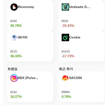
Biconomy
Undeads Games
#340
#535
36.78%
-33.33%
SKYAI
Cookie
#215
#1415
36.33%
-17.73%
트렌딩
최근 추가
HEX (Pulsechain)
SACOIN
#142
#9994
16.27%
0.78%