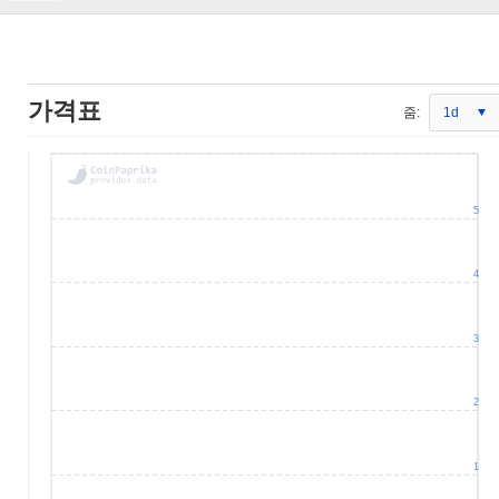
가격표
줌:
1d
5
4
3
2
1