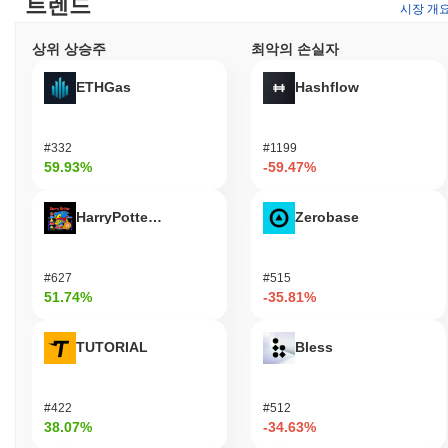
트렌드
시장 개
상위 상승주
최악의 손실자
ETHGas
Hashflow
#332
#1199
59.93%
-59.47%
HarryPotterObamaSonic10Inu (ETH)
Zerobase
#627
#515
51.74%
-35.81%
TUTORIAL
Bless
#422
#512
38.07%
-34.63%