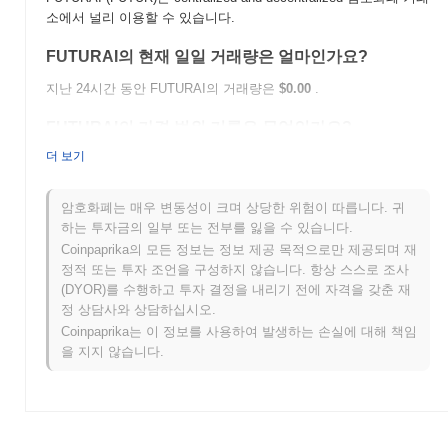
소에서 널리 이용할 수 있습니다.
FUTURAI의 현재 일일 거래량은 얼마인가요?
지난 24시간 동안 FUTURAI의 거래량은
$0.00
.
FUTURAI의 가격 범위 기록은 무엇인가요?
더 보기
역대 최고가(ATH):
$0.076782
역대 최저가(ATL):
$0.00
암호화폐는 매우 변동성이 크며 상당한 위험이 따릅니다. 귀
FUTURAI는 현재 ATH보다
~0.18%
낮게 거래되고 있습니다 .
하는 투자금의 일부 또는 전부를 잃을 수 있습니다.
Coinpaprika의 모든 정보는 정보 제공 목적으로만 제공되며 재
FUTURAI는 더 넓은 암호화폐 시장과 비교하여 어떤
정적 또는 투자 조언을 구성하지 않습니다. 항상 스스로 조사
성과를 내고 있나요?
(DYOR)를 수행하고 투자 결정을 내리기 전에 자격을 갖춘 재
지난 7일 동안 FUTURAI는
0.00%
상승하여
0.09%
의 상승을 기록
정 상담사와 상담하십시오.
한 전체 암호화폐 시장에 뒤처졌습니다. 이는 더 넓은 시장 모멘텀
Coinpaprika는 이 정보를 사용하여 발생하는 손실에 대해 책임
과 비교하여 FUTUR의 가격 움직임에서 일시적인 지연을 나타냅니
을 지지 않습니다.
다.