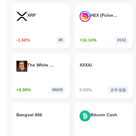
XRP
HEX (Pulsechain)
-1.68%
+16.14%
#6
#142
The White Bull
XXXAi
+9.99%
0.00%
#6839
순위 없음
Bangsat 666
Bitcoin Cash