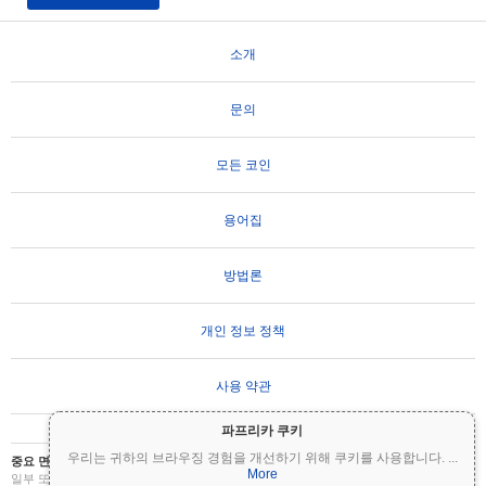
소개
문의
모든 코인
용어집
방법론
개인 정보 정책
사용 약관
파프리카 쿠키
우리는 귀하의 브라우징 경험을 개선하기 위해 쿠키를 사용합니다.
...
중요 면책 조항:
암호화폐는 변동성이 매우 높으며 상당한 위험을 수반합니다. 투자금의
More
일부 또는 전부를 잃을 수 있습니다. Coinpaprika의 모든 정보는 정보 제공 목적으로만 제