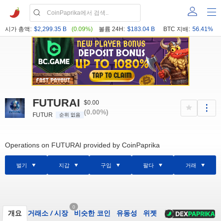
시가 총액:
$2,299.35 B
(0.09%)
볼륨 24H:
$183.04 B
BTC 지배:
56.41%
FUTURAI
$0.00
(0.00%)
FUTUR
순위 없음
Operations on FUTURAI provided by CoinPaprika
벌기
지갑
구입
팔다
거래
0
개요
거래소
/
시장
비슷한 코인
유동성
위젯