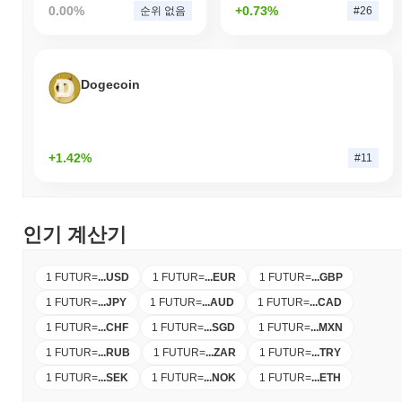
0.00%
+0.73%
순위 없음
#26
Dogecoin
+1.42%
#11
인기 계산기
1 FUTUR
=
...
USD
1 FUTUR
=
...
EUR
1 FUTUR
=
...
GBP
1 FUTUR
=
...
JPY
1 FUTUR
=
...
AUD
1 FUTUR
=
...
CAD
1 FUTUR
=
...
CHF
1 FUTUR
=
...
SGD
1 FUTUR
=
...
MXN
1 FUTUR
=
...
RUB
1 FUTUR
=
...
ZAR
1 FUTUR
=
...
TRY
1 FUTUR
=
...
SEK
1 FUTUR
=
...
NOK
1 FUTUR
=
...
ETH