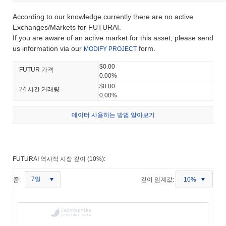
According to our knowledge currently there are no active
Exchanges/Markets for FUTURAI.
If you are aware of an active market for this asset, please send
us information via our
form.
MODIFY PROJECT
$0.00
FUTUR 가격
0.00%
$0.00
24 시간 거래량
0.00%
데이터 사용하는 방법 알아보기
FUTURAI 역사적 시장 깊이 (10%):
7일
줌:
깊이 임계값:
10%