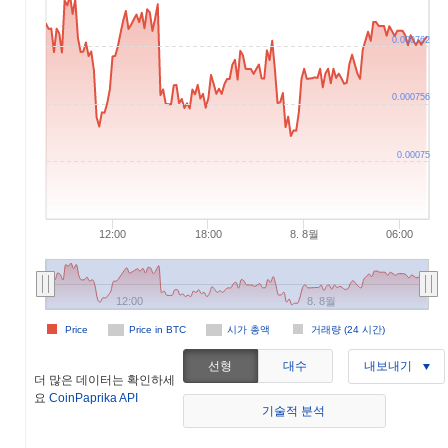
0.000762
0.000756
0.00075
12:00
18:00
8. 8월
06:00
12:00
8. 8월
Price
Price in BTC
시가 총액
거래량 (24 시간)
선형
대수
내보내기
더 많은 데이터는 확인하세
요
CoinPaprika API
기술적 분석