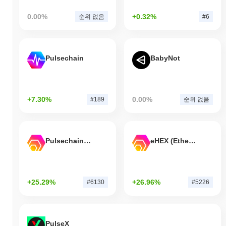
0.00%
+0.32%
순위 없음
#6
Pulsechain
BabyNot
+7.30%
0.00%
#189
순위 없음
Pulsechain Bridged HEX (Pulsechain)
eHEX (Ethereum)
+25.29%
+26.96%
#6130
#5226
PulseX