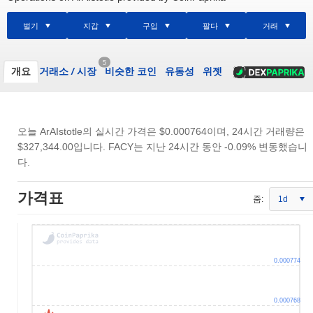
벌기
지갑
구입
팔다
거래
5
개요
거래소
/
시장
비슷한 코인
유동성
위젯
오늘 ArAIstotle의 실시간 가격은
$0.000764
이며, 24시간 거래량은
$327,344.00
입니다. FACY는 지난 24시간 동안 -0.09% 변동했습니
다.
가격표
줌:
1d
0.000774
0.000768