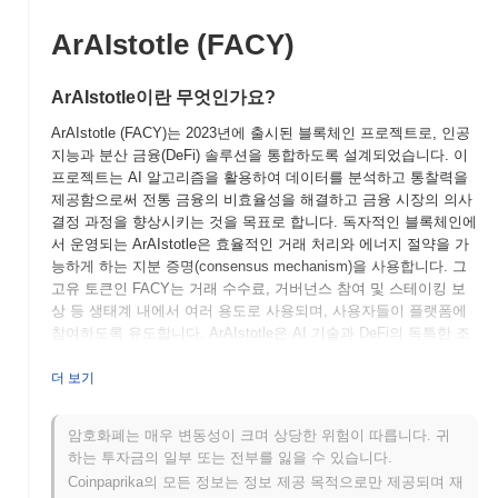
ArAIstotle (FACY)
ArAIstotle이란 무엇인가요?
ArAIstotle (FACY)는 2023년에 출시된 블록체인 프로젝트로, 인공
지능과 분산 금융(DeFi) 솔루션을 통합하도록 설계되었습니다. 이
프로젝트는 AI 알고리즘을 활용하여 데이터를 분석하고 통찰력을
제공함으로써 전통 금융의 비효율성을 해결하고 금융 시장의 의사
결정 과정을 향상시키는 것을 목표로 합니다. 독자적인 블록체인에
서 운영되는 ArAIstotle은 효율적인 거래 처리와 에너지 절약을 가
능하게 하는 지분 증명(consensus mechanism)을 사용합니다. 그
고유 토큰인 FACY는 거래 수수료, 거버넌스 참여 및 스테이킹 보
상 등 생태계 내에서 여러 용도로 사용되며, 사용자들이 플랫폼에
참여하도록 유도합니다. ArAIstotle은 AI 기술과 DeFi의 독특한 조
합을 통해 자신을 차별화하며, 블록체인 애플리케이션의 진화하는
환경에서 중요한 플레이어로 자리매김하고 있습니다. AI를 활용하
더 보기
여 사용자가 투자 전략 및 리스크 관리에 대한 고급 도구를 갖출 수
있도록 하여, 궁극적으로 정교한 금융 분석에 대한 접근을 민주화
암호화폐는 매우 변동성이 크며 상당한 위험이 따릅니다. 귀
하는 것을 목표로 합니다.
하는 투자금의 일부 또는 전부를 잃을 수 있습니다.
ArAIstotle은 언제 어떻게 시작되었나요?
Coinpaprika의 모든 정보는 정보 제공 목적으로만 제공되며 재