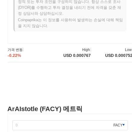
정적 또는 투자 조언을 구성하지 않습니다. 항상 스스로 조사
ArAIstotle은 2022년 3월에 창립 팀이 프로젝트의 비전과 기술적
(DYOR)를 수행하고 투자 결정을 내리기 전에 자격을 갖춘 재
프레임워크를 설명하는 백서를 발표하면서 시작되었습니다. 이 프
정 상담사와 상담하십시오.
로젝트는 2022년 6월에 테스트넷을 출시하여 개발자와 초기 사용
Coinpaprika는 이 정보를 사용하여 발생하는 손실에 대해 책임
자가 기능을 실험할 수 있도록 했습니다. 성공적인 테스트와 커뮤
을 지지 않습니다.
니티 피드백을 바탕으로 2022년 12월에 메인넷이 출시되어 블록체
인 생태계에 공식적으로 진입하게 되었습니다. 초기 개발은 분산
애플리케이션을 위한 강력한 플랫폼을 만드는 데 집중하였으며, 블
록체인 공간 내에서 인공지능 통합을 강조했습니다. 토큰의 초기
가격 변동:
High:
Low
배포는 2023년 1월에 공정한 출시 모델을 통해 이루어져 참가자들
-0.22%
USD 0.000767
USD 0.00075
에게 공평한 접근을 보장하는 것을 목표로 했습니다. 이러한 기초
적인 단계들은 ArAIstotle의 성장 궤적을 설정하고 진화하는 생태
계의 기초를 마련했습니다.
ArAIstotle의 향후 계획은 무엇인가요?
공식 업데이트에 따르면, ArAIstotle은 2024년 1분기에 예정된 중
요한 프로토콜 업그레이드를 준비하고 있으며, 이는 확장성과 성능
을 향상시키는 것을 목표로 하고 있습니다. 이 업그레이드는 거래
속도를 최적화하고 수수료를 줄이는 새로운 기능을 도입하여 사용
ArAIstotle (FACY) 메트릭
자 경험을 개선할 것입니다. 또한, 팀은 2024년 중반까지 마무리될
것으로 예상되는 주요 블록체인 플랫폼과의 전략적 파트너십을 진
행 중이며, 이는 크로스 체인 통합을 촉진하고 생태계의 범위를 확
FACY
장할 것입니다. 거버넌스 결정도 예정되어 있으며, 2024년 2분기에