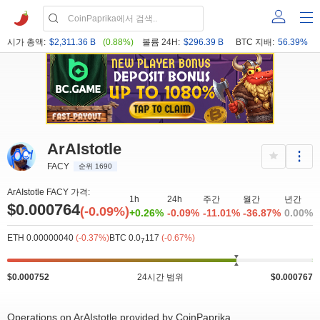
시가 총액:
$2,311.36 B
(0.88%)
볼륨 24H:
$296.39 B
BTC 지배:
56.39%
ArAIstotle
FACY
순위 1690
ArAIstotle FACY 가격:
1h
24h
주간
월간
년간
$0.000764
(-0.09%)
+0.26%
-0.09%
-11.01%
-36.87%
0.00%
ETH 0.00000040
(-0.37%)
BTC 0.0
117
(-0.67%)
7
$0.000752
24시간 범위
$0.000767
Operations on ArAIstotle provided by CoinPaprika