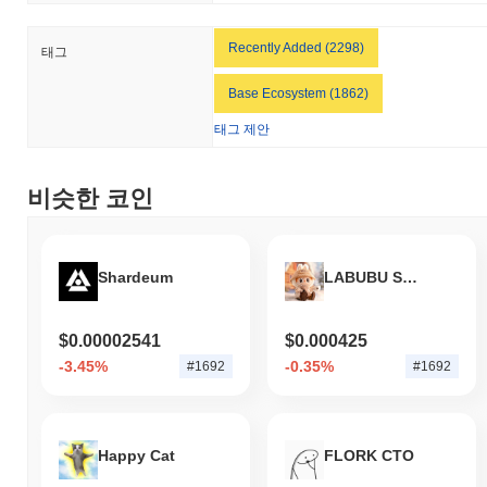
ArAIstotle는 더 넓은 암호화폐 시장과 비교하여 어떤
성과를 내고 있나요?
Recently Added (2298)
태그
지난 7일 동안 ArAIstotle는
11.01%
하락하여
0.88%
의 상승을 기
록한 전체 암호화폐 시장에 뒤처졌습니다. 이는 더 넓은 시장 모멘
Base Ecosystem (1862)
텀과 비교하여 FACY의 가격 움직임에서 일시적인 지연을 나타냅
태그 제안
니다.
비슷한 코인
Shardeum
LABUBU SOL
$0.00002541
$0.000425
-3.45%
-0.35%
#1692
#1692
Happy Cat
FLORK CTO