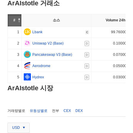
ArAIstotle 거래소
#
소스
Volume 24h (%)
1
Lbank
99.760000%
C
2
Uniswap V2 (Base)
0.100000%
D
3
Pancakeswap V3 (Base)
0.070000%
D
4
Aerodrome
0.050000%
D
5
Hydrex
0.030000%
D
ArAIstotle 시장
거래량별로
유동성별로
전부
CEX
DEX
USD