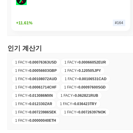
+11.61%
#164
인기 계산기
1 FACY
=
0.00076363
USD
1 FACY
=
0.00066052
EUR
1 FACY
=
0.00056603
GBP
1 FACY
=
0.120505
JPY
1 FACY
=
0.00108072
AUD
1 FACY
=
0.00106531
CAD
1 FACY
=
0.00061714
CHF
1 FACY
=
0.00097600
SGD
1 FACY
=
0.013086
MXN
1 FACY
=
0.062821
RUB
1 FACY
=
0.012330
ZAR
1 FACY
=
0.036423
TRY
1 FACY
=
0.00723986
SEK
1 FACY
=
0.00726397
NOK
1 FACY
=
0.00000040
ETH