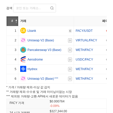
검색
#
거래
페어
1
Lbank
FACY/USDT
C
2
Uniswap V2 (Base)
VIRTUAL/FACY
D
3
Pancakeswap V3 (Base)
WETH/FACY
D
4
Aerodrome
USDC/FACY
D
5
Hydrex
WETH/FACY
D
6
Uniswap V2 (Base)
***
WETH/FACY
D
* 가격 / 거래량 제외-이상 값 감지
** 거래량 제외-수수료 및 거래 마이닝이없는 시장
*** 제외된 거래량-교환 API에서 새로운 데이터가 없음
$0.000764
FACY 가격
-0.09%
$327,344.00
24 시간 거래량