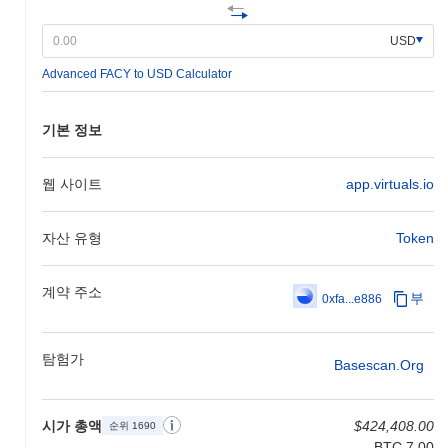
프로젝트의 미래 방향을 결정하기 위한 커뮤니티 투표가 예정되어
있습니다. 이러한 이정표들은 ArAIstotle의 시장 내 위치를 강화하
USD
고 사용자에게 유용성을 높이기 위해 설계되었습니다. 진행 상황은
Advanced FACY to USD Calculator
공식 채널을 통해 추적되고 있습니다.
ArAIstotle을 돋보이게 하는 요소는 무엇인가요?
기본 정보
ArAIstotle은 거래 처리량을 향상시키고 지연 시간을 줄이면서도
강력한 보안을 유지하는 Layer 2 (L2) 확장 솔루션의 혁신적인 사용
을 통해 자신을 차별화합니다. 이 아키텍처는 지분 증명과 새로운
웹 사이트
app.virtuals.io
샤딩 접근 방식을 결합한 독특한 합의 메커니즘을 통합하여 효율적
인 데이터 처리와 확장성을 가능하게 합니다. 이 설계는 속도나 보
자산 유형
Token
안을 저해하지 않으면서 높은 거래량을 지원합니다. 또한,
ArAIstotle은 분산 애플리케이션(dApps) 생성을 간소화하는 통합
개발자 도구 키트를 제공하여 개발자들을 위한 활기찬 생태계를 조
계약 주소
부
0xfa...e886
성합니다. 이 플랫폼은 상호 운용성을 강조하여 여러 블록체인과의
원활한 상호작용을 가능하게 하여 다양한 분야에서의 사용성을 넓
힙니다. ArAIstotle의 거버넌스 모델은 커뮤니티 주도형으로, 토큰
탐험가
보유자들이 프로토콜 업그레이드 및 생태계 개발에 관한 의사 결정
Basescan.org
과정에 참여할 수 있도록 합니다. 주요 산업 플레이어와의 전략적
파트너십은 그 능력을 더욱 강화하여 ArAIstotle을 진화하는 블록
체인 환경의 중요한 기여자로 자리매김하게 합니다.
시가 총액
$424,408.00
순위 1690
BTC 7.00