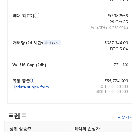
ArAIstotle로 무엇을 할 수 있나요?
ArAIstotle은 생태계 내에서 여러 실용적인 유틸리티를 제공합니
역대 최고가
$0.082556
다. 이 토큰은 주로 거버넌스에 사용되며, 보유자들이 프로토콜 업
29 Oct 25
그레이드 및 변경에 관한 의사 결정 과정에 참여할 수 있도록 합니
% to ATH (10,725.06%)
다. 사용자는 또한 ArAIstotle을 사용하여 블록체인에 구축된 분산
애플리케이션(dApps)과 상호작용할 때 거래 수수료로 활용할 수
있습니다. 보유자는 자신의 토큰을 스테이킹할 수 있는 옵션이 있
거래량 (24 시간)
$327,344.00
순위 1277
으며, 이는 네트워크 보안에 기여하면서 보상을 받을 수 있는 잠재
BTC 5.04
력을 제공합니다. 이 스테이킹 메커니즘은 참여를 유도할 뿐만 아
니라 네트워크의 무결성을 유지하는 데 도움을 줍니다. 개발자에게
Vol / M Cap (24h)
77.13%
ArAIstotle은 dApps를 구축하고 기존 플랫폼과 통합하기 위한 도구
와 자원을 제공합니다. 이 생태계는 DeFi 서비스, NFT 및 결제 솔
루션을 포함한 다양한 애플리케이션을 지원하여 토큰의 전반적인
유통 공급
555,774,000
유용성을 향상시킵니다. 또한, 사용자는 ArAIstotle 토큰의 저장 및
Update supply form
총:1,000,000,000
관리를 용이하게 하는 지갑에 접근할 수 있어 블록체인 공간 내에
최대: 1,000,000,000
서 일상적인 거래 및 상호작용에 더욱 통합됩니다.
ArAIstotle은 여전히 활동적이거나 관련성이 있나요?
ArAIstotle은 최근 업데이트와 커뮤니티 참여를 통해 여전히 활동
트렌드
시장 개
적입니다. 2023년 9월, 이 프로젝트는 AI 기반 기능을 향상시키는
데 중점을 둔 중요한 업그레이드를 발표하였으며, 이는 개발자와
상위 상승주
최악의 손실자
사용자들 사이에서 새로운 관심을 불러일으켰습니다. 개발 팀은