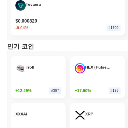
Tevaera
$0.000829
-9.04%
#1700
인기 코인
Troll
HEX (Pulsechain)
+12.29%
+17.90%
#387
#139
XXXAi
XRP