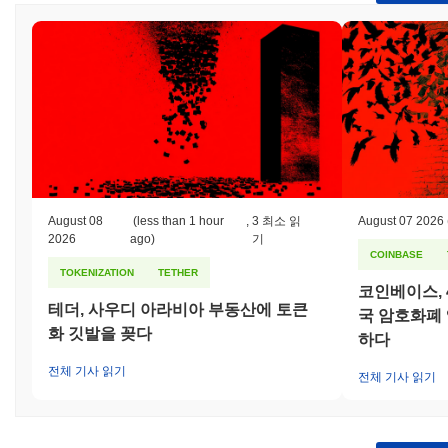
한 바 있으며, 특히 2023년 초에 커뮤니티 구성원들이 투명성과 포
괄성에 대한 우려를 제기했습니다. 이는 커뮤니티 내에서 중요한
논쟁을 일으켰으며, 거버넌스 결정에서 더 명확한 소통과 민주적인
참여의 필요성을 강조했습니다. 이에 대응하여 팀은 정기적인 타운
홀 미팅과 주요 제안에 대한 투표 메커니즘 도입을 포함한 일련의
커뮤니티 참여 이니셔티브를 시행했습니다. 또한, ArAIstotle은 스
마트 계약과 관련된 잠재적 기술 위험을 해결하기 위해 적극적으로
대응해왔습니다. 2023년 중반에 실시된 정기 감사에서 여러 취약
성이 발견되어 팀은 보안을 강화하기 위한 패치를 배포했습니다.
그들은 또한 외부 개발자가 추가 문제를 식별하고 보고하도록 유도
하기 위해 버그 바운티 프로그램을 수립했습니다. ArAIstotle이 직
August 08
(less than 1 hour
,
3 최소 읽
August 07 2026
2026
ago)
기
면한 지속적인 위험에는 시장 변동성과 규제 감시가 포함되며, 이
COINBASE
는 블록체인 공간에서 일반적입니다. 팀은 정기적인 감사, 이해관
TOKENIZATION
TETHER
계자와의 투명한 소통, 그리고 진화하는 규제 기준을 준수하겠다는
코인베이스, 
약속을 통해 이러한 위험을 지속적으로 완화하고 있습니다.
테더, 사우디 아라비아 부동산에 토큰
국 암호화폐
화 깃발을 꽂다
하다
ArAIstotle (FACY) FAQ – 핵심 지표 및 시장 인
사이트
전체 기사 읽기
전체 기사 읽기
ArAIstotle (FACY)는 어디에서 구매할 수 있나요?
ArAIstotle (FACY)는 centralized 암호화폐 거래소에서 널리 이용할