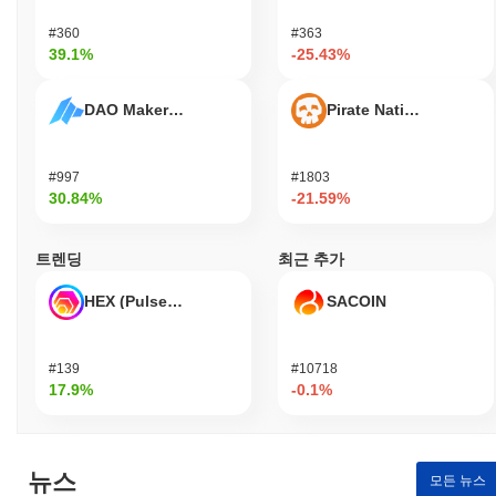
을 촉진하는 데 도움을 줍니다.
#360
#363
39.1%
-25.43%
ArAIstotle은 어떻게 보안이 유지되나요?
ArAIstotle은 지분 증명(Proof of Stake, PoS) 합의 메커니즘을 사
DAO Maker Token
Pirate Nation Token
용하여 검증자가 거래를 확인하고 네트워크의 무결성을 유지하도
록 합니다. 이 모델은 검증자가 일정량의 ArAIstotle 토큰을 보유하
고 스테이킹하도록 요구하여 그들의 재정적 이해관계를 네트워크
#997
#1803
의 보안과 일치시킵니다. 이 프로토콜은 인증 및 데이터 무결성을
30.84%
-21.59%
보장하기 위해 Ed25519와 같은 고급 암호화 기술을 사용하여 무단
접근 및 변조에 대한 강력한 보안을 제공합니다. 정직한 참여를 유
도하기 위해 ArAIstotle은 검증자에게 보상 시스템을 도입하여 네
트렌딩
최근 추가
트워크에 기여한 대가로 스테이킹 보상을 제공합니다. 또한, 프로
토콜은 악의적인 행동이나 거래를 올바르게 검증하지 못할 경우 슬
HEX (Pulsechain)
SACOIN
래싱 패널티를 시행하여 부정직한 행동을 억제합니다. 보안을 더욱
강화하기 위해 ArAIstotle은 정기적인 감사를 수행하고 있으며, 의
사 결정 과정에서 투명성과 커뮤니티 참여를 보장하기 위한 거버넌
#139
#10718
스 프로세스를 수립했습니다. 다양한 클라이언트 구현도 네트워크
17.9%
-0.1%
의 회복력을 높여 단일 실패 지점과 관련된 취약성의 위험을 줄이
는 데 기여합니다.
ArAIstotle은 어떤 논란이나 위험에 직면했나요?
뉴스
모든 뉴스
ArAIstotle은 거버넌스 모델과 의사 결정 과정에 대한 비판에 직면