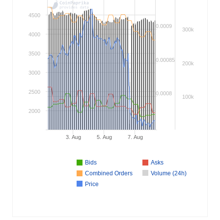
4500
0.0009
300k
4000
3500
0.00085
200k
3000
2500
0.0008
100k
2000
3. Aug
5. Aug
7. Aug
Bids
Asks
Combined Orders
Volume (24h)
Price