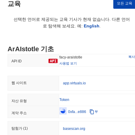
교육
수 있습니다. 가장 활발한 플랫폼은
Lbank
이며,
FACY/USDT
거래
모든 교육
쌍은 24시간 거래량이
$326,546.00
이상을 기록했습니다. 다른 거
래소로는 Uniswap V2 (Base)와 Pancakeswap V3 (Base)가 있습니
선택한 언어로 제공되는 교육 기사가 현재 없습니다. 다른 언어
다.
로 탐색해 보세요. 예:
English
.
ArAIstotle의 현재 일일 거래량은 얼마인가요?
지난 24시간 동안 ArAIstotle의 거래량은
$327,344.00
, 전날 대비
ArAIstotle 기초
0.79%
증가를 보여줍니다. 이는 거래 활동의 단기적인 증가를 나
타냅니다.
복사
facy-araistotle
API ID
사용법 보기
ArAIstotle의 가격 범위 기록은 무엇인가요?
역대 최고가(ATH):
$0.082556
역대 최저가(ATL):
NaN
웹 사이트
app.virtuals.io
ArAIstotle는 현재 ATH보다
~99.08%
낮게 거래되고 있습니다 .
Token
자산 유형
ArAIstotle의 현재 시가총액은 얼마인가요?
0xfa...e886
부
계약 주소
ArAIstotle의 시가총액은 약
$424,408.00
, 시장 규모별로 전 세계
#1690위에 랭크되어 있습니다입니다. 이 수치는 555 774 000개의
FACY 토큰 유통 공급량을 기준으로 계산됩니다.
탐험가
(1)
basescan.org