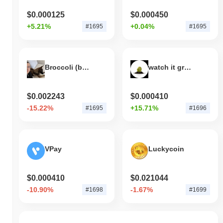
$0.000125
$0.000450
+5.21%
+0.04%
#1695
#1695
Broccoli (broccolibnb.org)
watch it grow
$0.002243
$0.000410
-15.22%
+15.71%
#1695
#1696
VPay
Luckycoin
$0.000410
$0.021044
-10.90%
-1.67%
#1698
#1699