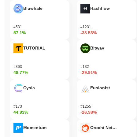
GitHub 리포지토리에서 지속적으로 업데이트를 진행하고 있으며,
Bluwhale
Hashflow
지난 몇 달 동안 여러 커밋과 릴리스가 기록되어 지속적인 기술 개
선을 나타내고 있습니다. 또한, ArAIstotle은 다양한 거래 플랫폼에
서 존재감을 유지하고 있으며, 지속적인 거래량은 시장의 관심을
#531
#1231
반영하고 있습니다. 이 프로젝트는 다른 블록체인 이니셔티브와의
57.1%
-33.53%
파트너십에도 참여하여 생태계 통합과 유용성을 향상시키고 있습
니다. 이러한 요소들은 AI와 블록체인 기술의 빠르게 진화하는 환
TUTORIAL
Bitway
경에서 ArAIstotle의 관련성을 지원하며, 해당 분야에서 주목할 만
한 플레이어로 자리매김하게 합니다.
ArAIstotle은 누구를 위해 설계되었나요?
#363
#132
48.77%
-29.91%
ArAIstotle은 개발자와 소비자를 위해 설계되어 블록체인 생태계
내에서 고급 AI 기능을 활용할 수 있도록 합니다. AI 기능을 분산
애플리케이션에 통합할 수 있도록 SDK 및 API를 포함한 필수 도
Cysic
Fusionist
구와 자원을 제공합니다. 이는 개발자들이 인공지능의 힘을 활용한
혁신적인 솔루션을 만들 수 있도록 하여 원활한 사용자 경험을 보
장합니다. 검증자 및 창작자와 같은 2차 참가자들은 거버넌스 및
#173
#1255
스테이킹 메커니즘을 통해 참여하여 네트워크의 보안 및 의사 결정
44.93%
-26.98%
과정에 기여합니다. 협력적인 환경을 조성함으로써 ArAIstotle은
AI 기반 애플리케이션을 구축하려는 개인 개발자부터 AI 솔루션을
Momentum
Orochi Network
운영에 구현하려는 기관에 이르기까지 다양한 사용자를 지원합니
다. 이러한 포괄적인 접근 방식은 ArAIstotle 플랫폼의 성장과 채택