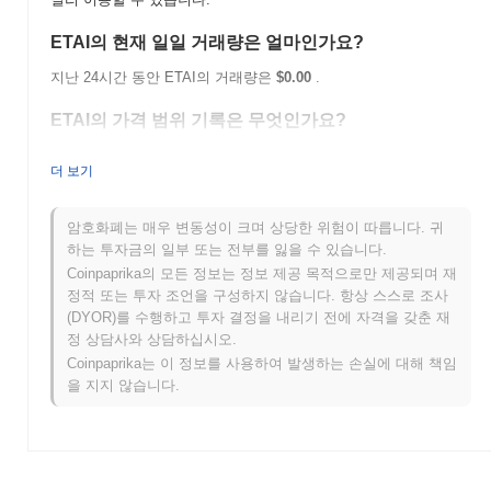
ETAI의 현재 일일 거래량은 얼마인가요?
지난 24시간 동안 ETAI의 거래량은
$0.00
.
ETAI의 가격 범위 기록은 무엇인가요?
역대 최고가(ATH):
$0.0
957
11
더 보기
역대 최저가(ATL):
$0.00
ETAI는 현재 ATH보다
~100.00%
낮게 거래되고 있습니다 .
암호화폐는 매우 변동성이 크며 상당한 위험이 따릅니다. 귀
하는 투자금의 일부 또는 전부를 잃을 수 있습니다.
ETAI는 더 넓은 암호화폐 시장과 비교하여 어떤 성과
Coinpaprika의 모든 정보는 정보 제공 목적으로만 제공되며 재
를 내고 있나요?
정적 또는 투자 조언을 구성하지 않습니다. 항상 스스로 조사
(DYOR)를 수행하고 투자 결정을 내리기 전에 자격을 갖춘 재
지난 7일 동안 ETAI는
0.00%
상승하여
0.17%
의 하락을 기록한 전
정 상담사와 상담하십시오.
체 암호화폐 시장을 앞질렀습니다. 이는 더 넓은 시장 모멘텀과 비
Coinpaprika는 이 정보를 사용하여 발생하는 손실에 대해 책임
교하여 ETAI의 가격 움직임에서 강력한 성과를 나타냅니다.
을 지지 않습니다.