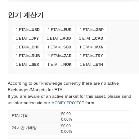
인기 계산기
1 ETAI
=
...
USD
1 ETAI
=
...
EUR
1 ETAI
=
...
GBP
1 ETAI
=
...
JPY
1 ETAI
=
...
AUD
1 ETAI
=
...
CAD
1 ETAI
=
...
CHF
1 ETAI
=
...
SGD
1 ETAI
=
...
MXN
1 ETAI
=
...
RUB
1 ETAI
=
...
ZAR
1 ETAI
=
...
TRY
1 ETAI
=
...
SEK
1 ETAI
=
...
NOK
1 ETAI
=
...
ETH
According to our knowledge currently there are no active
Exchanges/Markets for ETAI.
If you are aware of an active market for this asset, please send
us information via our
form.
MODIFY PROJECT
$0.00
ETAI 가격
0.00%
$0.00
24 시간 거래량
0.00%