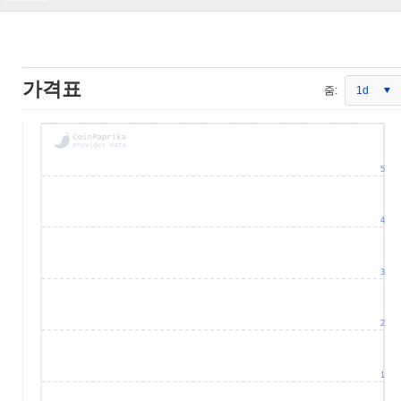
가격표
줌:
1d
5
4
3
2
1