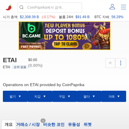
시가 총액:
$2,308.39 B
(-0.17%)
볼륨 24H:
$91.49 B
BTC 지배:
56.29%
ETAI
$0.00
(0.00%)
ETAI
순위 없음
Operations on ETAI provided by CoinPaprika
벌기
지갑
구입
팔다
거래
0
개요
거래소
/
시장
비슷한 코인
유동성
위젯