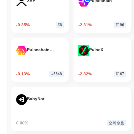
XRP
Pulsechain
-0.35%
-2.31%
#6
#196
Pulsechain Bridged HEX (Pulsechain)
PulseX
-0.13%
-2.82%
#5648
#167
BabyNot
0.00%
순위 없음