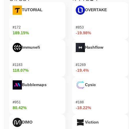
TUTORIAL
OVERTAKE
#172
#853
189.15%
-19.98%
Immunefi
Hashflow
#1183
#1269
118.07%
-19.4%
Bubblemaps
Cysic
#951
#188
80.42%
-18.22%
DIMO
Viction