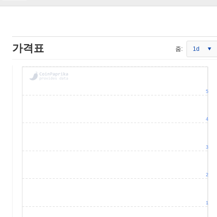
가격표
줌:
1d
5
4
3
2
1