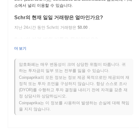
소에서 널리 이용할 수 있습니다.
Schr의 현재 일일 거래량은 얼마인가요?
지난 24시간 동안 Schr의 거래량은
$0.00
.
Schr의 가격 범위 기록은 무엇인가요?
더 보기
역대 최고가(ATH):
$0.122353
역대 최저가(ATL):
$0.00
암호화폐는 매우 변동성이 크며 상당한 위험이 따릅니다. 귀
Schr는 현재 ATH보다
~97.05%
낮게 거래되고 있습니다 .
하는 투자금의 일부 또는 전부를 잃을 수 있습니다.
Coinpaprika의 모든 정보는 정보 제공 목적으로만 제공되며 재
Schr는 더 넓은 암호화폐 시장과 비교하여 어떤 성과
정적 또는 투자 조언을 구성하지 않습니다. 항상 스스로 조사
를 내고 있나요?
(DYOR)를 수행하고 투자 결정을 내리기 전에 자격을 갖춘 재
지난 7일 동안 Schr는
0.00%
상승하여
0.45%
의 상승을 기록한 전
정 상담사와 상담하십시오.
체 암호화폐 시장에 뒤처졌습니다. 이는 더 넓은 시장 모멘텀과 비
Coinpaprika는 이 정보를 사용하여 발생하는 손실에 대해 책임
교하여 ELONSCAT의 가격 움직임에서 일시적인 지연을 나타냅니
을 지지 않습니다.
다.