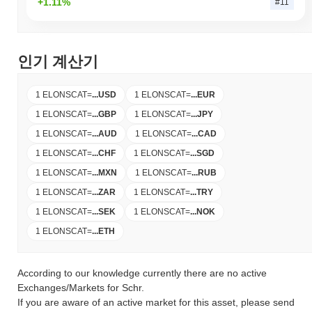
+1.11%
#11
인기 계산기
1 ELONSCAT
=
...
USD
1 ELONSCAT
=
...
EUR
1 ELONSCAT
=
...
GBP
1 ELONSCAT
=
...
JPY
1 ELONSCAT
=
...
AUD
1 ELONSCAT
=
...
CAD
1 ELONSCAT
=
...
CHF
1 ELONSCAT
=
...
SGD
1 ELONSCAT
=
...
MXN
1 ELONSCAT
=
...
RUB
1 ELONSCAT
=
...
ZAR
1 ELONSCAT
=
...
TRY
1 ELONSCAT
=
...
SEK
1 ELONSCAT
=
...
NOK
1 ELONSCAT
=
...
ETH
According to our knowledge currently there are no active
Exchanges/Markets for Schr.
If you are aware of an active market for this asset, please send