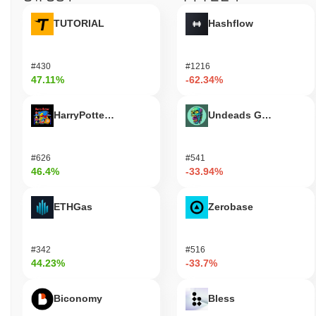
TUTORIAL
Hashflow
#430
#1216
47.11%
-62.34%
HarryPotterObamaSonic10Inu (ETH)
Undeads Games
#626
#541
46.4%
-33.94%
ETHGas
Zerobase
#342
#516
44.23%
-33.7%
Biconomy
Bless