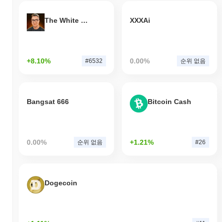
The White Bull
XXXAi
+8.10%
0.00%
#6532
순위 없음
Bangsat 666
Bitcoin Cash
0.00%
+1.21%
순위 없음
#26
Dogecoin