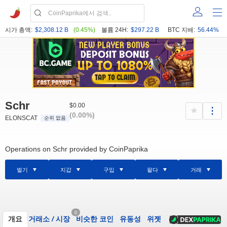
시가 총액:
$2,308.12 B
(0.45%)
볼륨 24H:
$297.22 B
BTC 지배:
56.44%
Schr
$0.00
(0.00%)
ELONSCAT
순위 없음
Operations on Schr provided by CoinPaprika
벌기
지갑
구입
팔다
거래
0
개요
거래소
/
시장
비슷한 코인
유동성
위젯