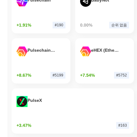
Pulsechain
BabyNot
+1.91%
0.00%
#190
순위 없음
Pulsechain Bridged HEX (Pulsechain)
eHEX (Ethereum)
+8.67%
+7.54%
#5199
#5752
PulseX
+3.47%
#163