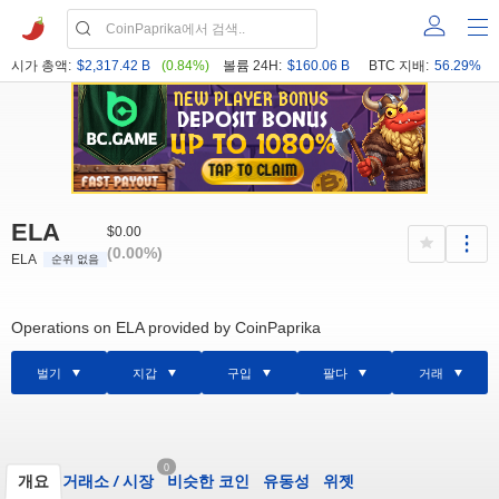
시가 총액:
$2,317.42 B
(0.84%)
볼륨 24H:
$160.06 B
BTC 지배:
56.29%
ELA
$0.00
(0.00%)
ELA
순위 없음
Operations on ELA provided by CoinPaprika
벌기
지갑
구입
팔다
거래
0
개요
거래소
/
시장
비슷한 코인
유동성
위젯