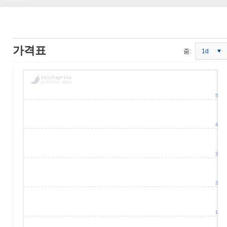
가격표
줌:
1d
5
4
3
2
1