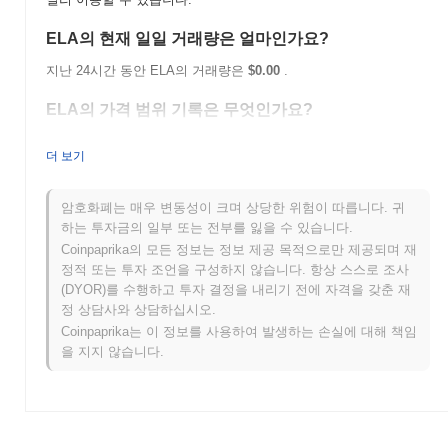
ELA의 현재 일일 거래량은 얼마인가요?
지난 24시간 동안 ELA의 거래량은
$0.00
.
ELA의 가격 범위 기록은 무엇인가요?
역대 최고가(ATH):
$0.00001083
더 보기
역대 최저가(ATL):
$0.00
ELA는 현재 ATH보다
~100.00%
낮게 거래되고 있습니다 .
암호화폐는 매우 변동성이 크며 상당한 위험이 따릅니다. 귀
하는 투자금의 일부 또는 전부를 잃을 수 있습니다.
ELA는 더 넓은 암호화폐 시장과 비교하여 어떤 성과를
Coinpaprika의 모든 정보는 정보 제공 목적으로만 제공되며 재
내고 있나요?
정적 또는 투자 조언을 구성하지 않습니다. 항상 스스로 조사
(DYOR)를 수행하고 투자 결정을 내리기 전에 자격을 갖춘 재
지난 7일 동안 ELA는
0.00%
상승하여
0.84%
의 상승을 기록한 전
정 상담사와 상담하십시오.
체 암호화폐 시장에 뒤처졌습니다. 이는 더 넓은 시장 모멘텀과 비
교하여 ELA의 가격 움직임에서 일시적인 지연을 나타냅니다.
Coinpaprika는 이 정보를 사용하여 발생하는 손실에 대해 책임
을 지지 않습니다.