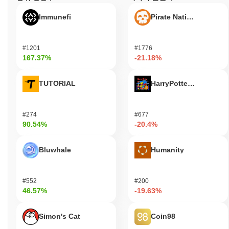
Immunefi
Pirate Nation Token
#1201
#1776
167.37%
-21.18%
TUTORIAL
HarryPotterObamaSoni
#274
#677
90.54%
-20.4%
Bluwhale
Humanity
#552
#200
46.57%
-19.63%
Simon's Cat
Coin98