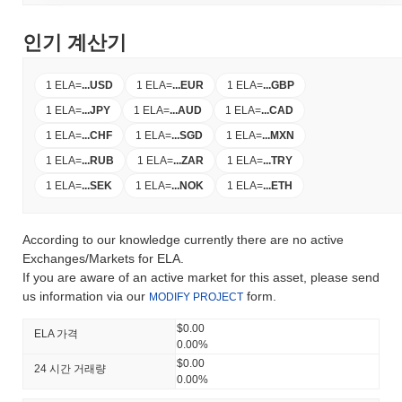
인기 계산기
1 ELA
=
...
USD
1 ELA
=
...
EUR
1 ELA
=
...
GBP
1 ELA
=
...
JPY
1 ELA
=
...
AUD
1 ELA
=
...
CAD
1 ELA
=
...
CHF
1 ELA
=
...
SGD
1 ELA
=
...
MXN
1 ELA
=
...
RUB
1 ELA
=
...
ZAR
1 ELA
=
...
TRY
1 ELA
=
...
SEK
1 ELA
=
...
NOK
1 ELA
=
...
ETH
According to our knowledge currently there are no active
Exchanges/Markets for ELA.
If you are aware of an active market for this asset, please send
us information via our
form.
MODIFY PROJECT
$0.00
ELA 가격
0.00%
$0.00
24 시간 거래량
0.00%