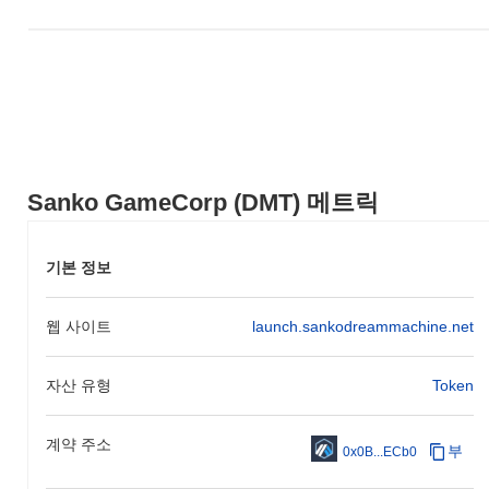
래 개발을 형성하는 데 적극적으로 참여하는 것을 강조하며, 플레
이어 피드백이 플랫폼의 진화에 직접적인 영향을 미치도록 보장합
니다. 산코 게임코프는 계속해서 혁신을 추구하며 게임 분야 내에
서의 입지를 확고히 하고 더 넓은 청중을 유치하는 것을 목표로 하
고 있습니다.
산코 게임코프의 차별점은 무엇인가요?
산코 게임코프(DMT-Sanko-GameCorp)는 게임 생태계 내에서 블록
Sanko GameCorp (DMT) 메트릭
체인 기술을 독특하게 통합하여 상호작용 경험의 개발 및 수익화를
위해 설계된 점에서 다른 암호화폐와 차별화됩니다. 이 특별한 기
능은 사용자 참여와 보상을 향상시키는 이중 토큰 모델을 포함하
기본 정보
여, 게임 내 구매 및 플레이어 인센티브와 같은 실제 사용 사례를
가능하게 합니다. 전통적인 암호화폐와 비교할 때, 산코 게임코프
는 저지연 거래를 위해 맞춤화된 합의 메커니즘을 활용하여 원활한
웹 사이트
launch.sankodreammachine.net
게임 플레이와 강력한 확장성을 보장합니다.
산코 게임코프를 통해 무엇을 할 수 있나요?
자산 유형
Token
산코 게임코프(DMT-SANKO-GAMECORP)는 주로 산코 생태계 내
에서 유틸리티 토큰으로 사용되며, 사용자가 게임 내 자산 및 서비
계약 주소
스에 대한 결제를 할 수 있도록 합니다. 또한, 스테이킹 기회와 거
부
0x0B...ECb0
버넌스 결정 참여를 촉진하여 보유자가 플랫폼 개발에 영향을 미칠