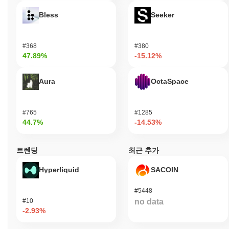
Sanko GameCorp의 현재 일일 거래량은 얼마인가
Bless
Seeker
요?
지난 24시간 동안 Sanko GameCorp의 거래량은
$0.00
.
#368
#380
47.89%
-15.12%
Sanko GameCorp의 가격 범위 기록은 무엇인가요?
역대 최고가(ATH):
$20.81
Aura
OctaSpace
역대 최저가(ATL):
$0.00
Sanko GameCorp는 현재 ATH보다
~99.98%
낮게 거래되고 있습
#765
#1285
니다 .
44.7%
-14.53%
Sanko GameCorp는 더 넓은 암호화폐 시장과 비교하
여 어떤 성과를 내고 있나요?
트렌딩
최근 추가
지난 7일 동안 Sanko GameCorp는
0.00%
상승하여
1.05%
의 상승
Hyperliquid
SACOIN
을 기록한 전체 암호화폐 시장에 뒤처졌습니다. 이는 더 넓은 시장
모멘텀과 비교하여 DMT의 가격 움직임에서 일시적인 지연을 나타
#5448
냅니다.
#10
no data
-2.93%