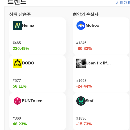
트렌드
시장 개
해 네트워크를 보호합니다. 이 모델은 게임에 참여하는 검증자를
활용하여 강력한 블록체인 보호 및 네트워크 보안을 보장합니다.
상위 상승주
최악의 손실자
게임과 분산 검증을 결합함으로써, 산코 게임코프는 사용자에게 안
전하고 매력적인 환경을 조성합니다.
Heima
Mobox
산코 게임코프는 어떤 논란이나 위험에 직면했나요?
산코 게임코프(DMT-SANKO-GAMECORP)는 투자자 신뢰에 영향
#465
#1846
을 미칠 수 있는 극심한 변동성에 대한 우려를 포함하여 상당한 위
230.49%
-80.83%
험과 논란에 직면했습니다. 또한, 이 프로젝트는 잠재적인 보안 사
건과 러그풀에 대한 혐의로 조사를 받았으며, 이는 장기적인 생존
DODO
Ucan fix life in1day
가능성과 신뢰성에 대한 의문을 제기했습니다. 많은 암호화폐와 마
찬가지로, 투자자는 법적 문제와 이 자산과 관련된 고유한 위험에
대해 경계를 유지해야 합니다.
#577
#1698
56.11%
-24.44%
Sanko GameCorp (DMT) FAQ – 핵심 지표 및
시장 인사이트
FUNToken
Stafi
Sanko GameCorp (DMT)는 어디에서 구매할 수 있나
요?
#360
#1836
Sanko GameCorp (DMT)는 centralized and decentralized 암호화
48.23%
-15.73%
폐 거래소에서 널리 이용할 수 있습니다.