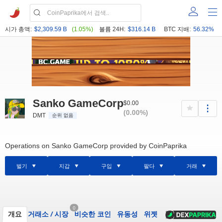
시가 총액:
$2,309.59 B
(1.05%)
볼륨 24H:
$316.14 B
BTC 지배:
56.32%
Sanko GameCorp
$0.00
(0.00%)
DMT
순위 없음
Operations on Sanko GameCorp provided by CoinPaprika
벌기
지갑
구입
팔다
거래
0
개요
거래소
/
시장
비슷한 코인
유동성
위젯