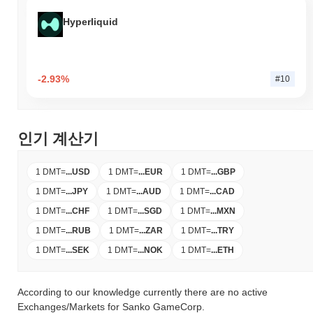
Hyperliquid
-2.93%
#10
인기 계산기
1 DMT
=
...
USD
1 DMT
=
...
EUR
1 DMT
=
...
GBP
1 DMT
=
...
JPY
1 DMT
=
...
AUD
1 DMT
=
...
CAD
1 DMT
=
...
CHF
1 DMT
=
...
SGD
1 DMT
=
...
MXN
1 DMT
=
...
RUB
1 DMT
=
...
ZAR
1 DMT
=
...
TRY
1 DMT
=
...
SEK
1 DMT
=
...
NOK
1 DMT
=
...
ETH
According to our knowledge currently there are no active
Exchanges/Markets for Sanko GameCorp.