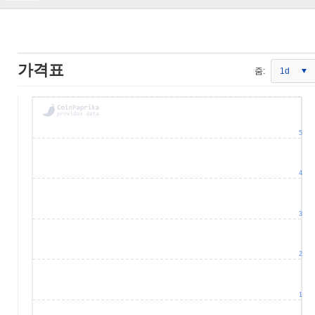
가격표
줌:
1d
5
4
3
2
1