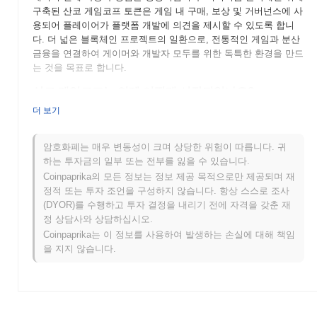
구축된 산코 게임코프 토큰은 게임 내 구매, 보상 및 거버넌스에 사
용되어 플레이어가 플랫폼 개발에 의견을 제시할 수 있도록 합니
다. 더 넓은 블록체인 프로젝트의 일환으로, 전통적인 게임과 분산
금융을 연결하여 게이머와 개발자 모두를 위한 독특한 환경을 만드
는 것을 목표로 합니다.
산코 게임코프는 언제 어떻게 시작되었나요?
더 보기
산코 게임코프(DMT-Sanko-GameCorp)는 2023년에 출시되어 블록
체인 기술을 통해 게임 산업을 혁신하는 것을 목표로 하고 있습니
다. 이 프로젝트는 분산 금융과 게임 경험을 통합하고자 하는 게임
암호화폐는 매우 변동성이 크며 상당한 위험이 따릅니다. 귀
및 블록체인 열정가들로 구성된 팀에 의해 만들어졌습니다. 초기
하는 투자금의 일부 또는 전부를 잃을 수 있습니다.
개발 이정표에는 주요 거래소에 최초 상장된 것이 포함되어 있으
Coinpaprika의 모든 정보는 정보 제공 목적으로만 제공되며 재
며, 이는 시장 존재감을 확립하고 사용자 및 개발자 커뮤니티를 성
정적 또는 투자 조언을 구성하지 않습니다. 항상 스스로 조사
장시키는 데 도움을 주었습니다.
(DYOR)를 수행하고 투자 결정을 내리기 전에 자격을 갖춘 재
정 상담사와 상담하십시오.
산코 게임코프의 향후 계획은 무엇인가요?
Coinpaprika는 이 정보를 사용하여 발생하는 손실에 대해 책임
산코 게임코프(DMT-SANKO-GAMECORP)는 로드맵을 진행하면
을 지지 않습니다.
서 중요한 발전을 이룰 준비가 되어 있습니다. 다가오는 기능에는
새로운 게임 메커니즘의 출시와 플레이어 상호작용 및 협업을 촉진
하기 위한 향상된 커뮤니티 참여 도구가 포함됩니다. 팀은 또한 더
다양한 게임 경험을 포함하도록 생태계를 확장하는 데 집중하고 있
으며, 이는 토큰의 사용 사례를 넓힐 것입니다. 커뮤니티 목표는 미