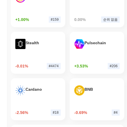
+1.00%
0.00%
#159
순위 없음
Stealth
Pulsechain
-0.01%
+3.53%
#4474
#206
Cardano
BNB
-2.56%
-0.69%
#18
#4