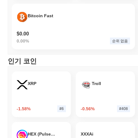
Bitcoin Fast
$0.00
0.00%
순위 없음
인기 코인
XRP
Troll
-1.58%
-0.56%
#6
#408
HEX (Pulsechain)
XXXAi