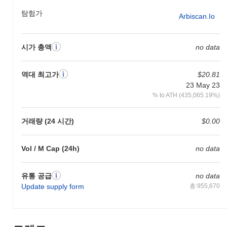
수 있도록 합니다. 사용자는 DeFi 앱 및 NFT와도 상호작용할 수 있
어 게임 환경 내에서의 전반적인 경험을 향상시킵니다.
탐험가
Arbiscan.io
산코 게임코프는 여전히 활성화되어 있거나 관련성이
있나요?
시가 총액
no data
산코 게임코프(DMT-SANKO-GAMECORP)는 현재 활성 상태이며
여전히 거래되고 있으며, 헌신적인 커뮤니티 존재감을 가지고 있습
역대 최고가
$20.81
니다. 개발은 계속 진행 중이며, 팀의 정기적인 업데이트는 프로젝
23 May 23
트의 미래에 대한 헌신을 나타냅니다. 전반적으로, 이는 암호화폐
공간에서 여전히 실행 가능한 옵션으로 간주되며 비활성화되거나
% to ATH (435,065.19%)
버려진 것으로 여겨지지 않습니다.
거래량 (24 시간)
$0.00
산코 게임코프는 누구를 위해 설계되었나요?
산코 게임코프(DMT-SANKO-GAMECORP)는 블록체인 게임 커뮤
Vol / M Cap (24h)
no data
니티 내의 게이머와 개발자를 위해 구축되었습니다. 그 대상 청중
은 분산 금융(DeFi) 기능을 활용하면서 혁신적인 게임 경험을 추구
하는 사람들로, 역동적이고 상호작용적인 생태계에 참여하고자 하
유통 공급
no data
는 플레이어와 제작자 모두에게 이상적입니다.
Update supply form
총:955,670
산코 게임코프는 어떻게 보안이 유지되나요?
산코 게임코프(DMT-Sanko-GameCorp)는 게임 생태계 내에서의 적
극적인 참여를 장려하는 독특한 합의 메커니즘인 플레이 증명을 통