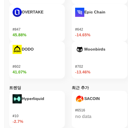
OVERTAKE
Epic Chain
#847
#642
45.88%
-14.65%
DODO
Moonbirds
#602
#702
41.07%
-13.46%
트렌딩
최근 추가
Hyperliquid
SACOIN
#6516
#10
no data
-2.7%