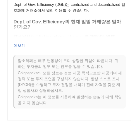
Dept. of Gov. Efficiency (DGE)는 centralized and decentralized 암
호화폐 거래소에서 널리 이용할 수 있습니다.
Dept. of Gov. Efficiency의 현재 일일 거래량은 얼마
인가요?
지난 24시간 동안 Dept. of Gov. Efficiency의 거래량은
$0.00
.
더 보기
Dept. of Gov. Efficiency의 가격 범위 기록은 무엇인
가요?
암호화폐는 매우 변동성이 크며 상당한 위험이 따릅니다. 귀
역대 최고가(ATH):
$0.020821
하는 투자금의 일부 또는 전부를 잃을 수 있습니다.
역대 최저가(ATL):
$0.00
Coinpaprika의 모든 정보는 정보 제공 목적으로만 제공되며 재
정적 또는 투자 조언을 구성하지 않습니다. 항상 스스로 조사
Dept. of Gov. Efficiency는 현재 ATH보다
~3.11%
낮게 거래되고
(DYOR)를 수행하고 투자 결정을 내리기 전에 자격을 갖춘 재
있습니다 .
정 상담사와 상담하십시오.
Coinpaprika는 이 정보를 사용하여 발생하는 손실에 대해 책임
Dept. of Gov. Efficiency는 더 넓은 암호화폐 시장과
비교하여 어떤 성과를 내고 있나요?
을 지지 않습니다.
지난 7일 동안 Dept. of Gov. Efficiency는
0.00%
상승하여
0.57%
의 상승을 기록한 전체 암호화폐 시장에 뒤처졌습니다. 이는 더 넓
은 시장 모멘텀과 비교하여 DGE의 가격 움직임에서 일시적인 지
연을 나타냅니다.