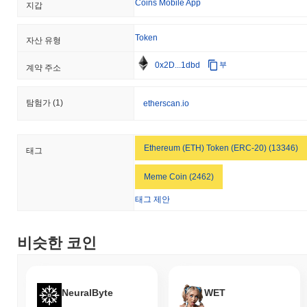
Coins Mobile App
지갑
Token
자산 유형
0x2D...1dbd
부
계약 주소
탐험가
(1)
etherscan.io
Ethereum (ETH) Token (ERC-20) (13346)
태그
Meme Coin (2462)
태그 제안
비슷한 코인
NeuralByte
WET