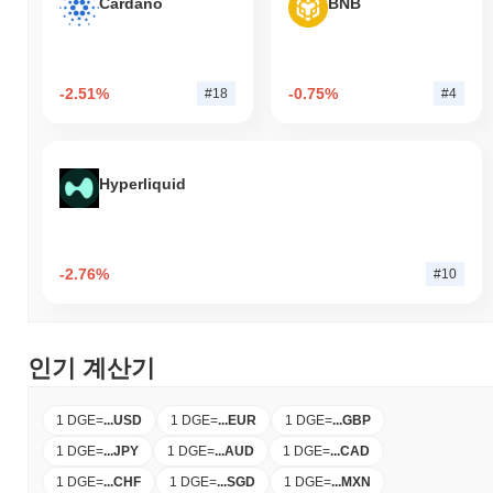
Cardano
BNB
-2.51%
-0.75%
#18
#4
Hyperliquid
-2.76%
#10
인기 계산기
1 DGE
=
...
USD
1 DGE
=
...
EUR
1 DGE
=
...
GBP
1 DGE
=
...
JPY
1 DGE
=
...
AUD
1 DGE
=
...
CAD
1 DGE
=
...
CHF
1 DGE
=
...
SGD
1 DGE
=
...
MXN