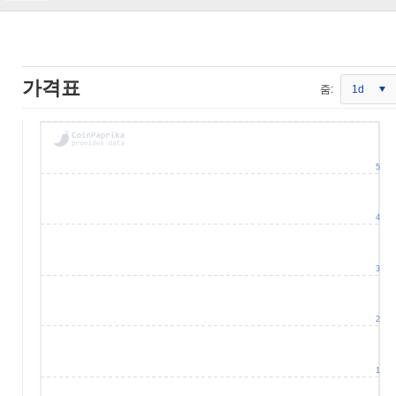
가격표
줌:
1d
5
4
3
2
1