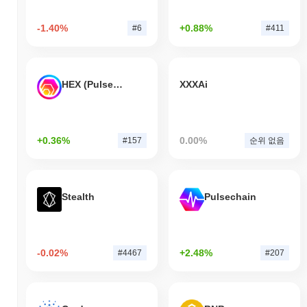
-1.40%
+0.88%
#6
#411
HEX (Pulsechain)
XXXAi
+0.36%
0.00%
#157
순위 없음
Stealth
Pulsechain
-0.02%
+2.48%
#4467
#207