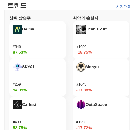
트렌드
시장 개
상위 상승주
최악의 손실자
Heima
Ucan fix life in1day
#546
#1696
87.53%
-18.75%
SKYAI
Manyu
#259
#1043
54.05%
-17.88%
Cartesi
OctaSpace
#499
#1293
53.75%
-17.72%