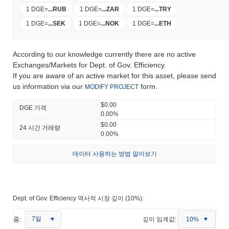
1 DGE
=
...
RUB
1 DGE
=
...
ZAR
1 DGE
=
...
TRY
1 DGE
=
...
SEK
1 DGE
=
...
NOK
1 DGE
=
...
ETH
According to our knowledge currently there are no active
Exchanges/Markets for Dept. of Gov. Efficiency.
If you are aware of an active market for this asset, please send
us information via our
form.
MODIFY PROJECT
$0.00
DGE 가격
0.00%
$0.00
24 시간 거래량
0.00%
데이터 사용하는 방법 알아보기
Dept. of Gov. Efficiency 역사적 시장 깊이 (10%):
7일
줌:
깊이 임계값:
10%