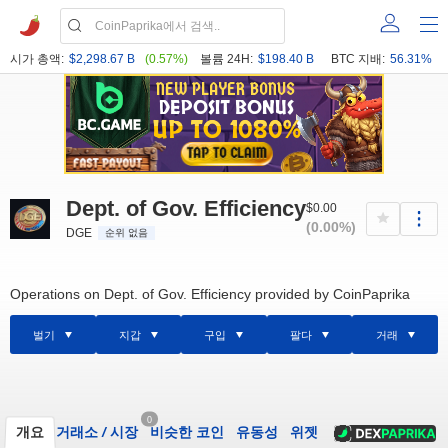
시가 총액:
$2,298.67 B
(0.57%)
볼륨 24H:
$198.40 B
BTC 지배:
56.31%
Dept. of Gov. Efficiency
$0.00
(0.00%)
DGE
순위 없음
Operations on Dept. of Gov. Efficiency provided by CoinPaprika
벌기
지갑
구입
팔다
거래
0
개요
거래소
/
시장
비슷한 코인
유동성
위젯