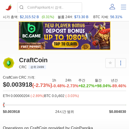
시가 총액:
$2,315.52 B
(0.31%)
볼륨 24H:
$73.30 B
BTC 지배:
56.31%
CraftCoin
CRC
순위 2499
CraftCoin CRC 가격:
1h
24h
주간
월간
년간
$0.003918
(-2.73%)
-0.48%
-2.73%
+62.27%
+98.04%
-89.46%
ETH 0.00000204
(-2.89%)
BTC 0.0
602
(-3.03%)
7
$0.003918
24시간 범위
$0.004030
Operations on CraftCoin provided by CoinPaprika