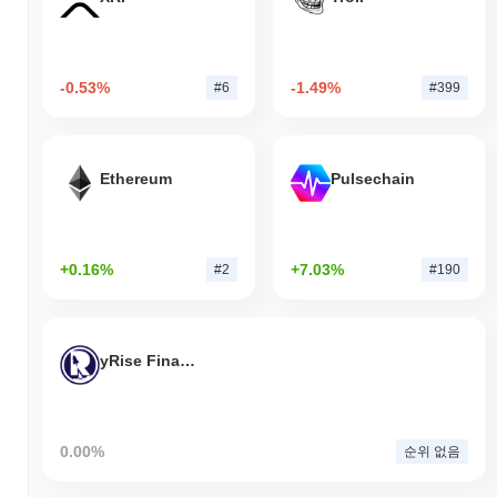
-0.53%
-1.49%
#6
#399
Ethereum
Pulsechain
+0.16%
+7.03%
#2
#190
yRise Finance
0.00%
순위 없음