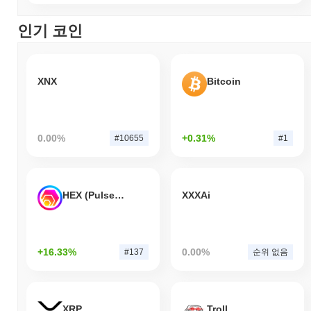
인기 코인
XNX
Bitcoin
0.00%
+0.31%
#10655
#1
HEX (Pulsechain)
XXXAi
+16.33%
0.00%
#137
순위 없음
XRP
Troll