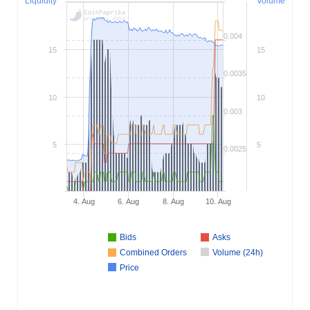
Liquidity
Volume
0.004
15
15
0.0035
10
10
0.003
5
5
0.0025
4. Aug
6. Aug
8. Aug
10. Aug
Bids
Asks
Combined Orders
Volume (24h)
Price