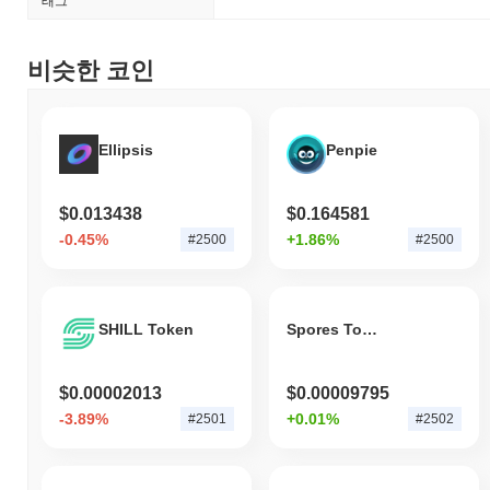
태그
성과를 내고 있나요?
지난 7일 동안 CraftCoin는
62.27%
상승하여
0.31%
의 상승을 기록
비슷한 코인
한 전체 암호화폐 시장을 앞질렀습니다. 이는 더 넓은 시장 모멘텀
과 비교하여 CRC의 가격 움직임에서 강력한 성과를 나타냅니다.
Ellipsis
Penpie
$0.013438
$0.164581
-0.45%
+1.86%
#2500
#2500
SHILL Token
Spores Token
$0.00002013
$0.00009795
-3.89%
+0.01%
#2501
#2502