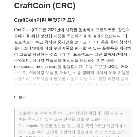
CraftCoin (CRC)
CraftCoin이란 무엇인가요?
CraftCoin (CRC)은 2021년에 시작된 암호화폐 프로젝트로, 장인과
공예가를 위한 분산형 시장을 촉진하기 위해 설계되었습니다. 이
프로젝트의 주요 목적은 중개인을 없애고 거래 비용을 줄여 창작자
들이 소비자에게 직접 수공예품을 판매할 수 있는 플랫폼을 제공하
여 그들을 지원하는 것입니다. 이 프로젝트는 고유 블록체인에서
운영되며, 에너지 효율성과 확장성을 보장하는 지분 증명
(consensus mechanism)을 활용합니다. 고유 토큰인 CRC는 거래
수수료, 스테이킹 보상 및 거버넌스 등 생태계 내에서 여러 기능을
수행하며, 보유자들이 플랫폼 개발에 대한 의사 결정 과정에 참여
할 수 있도록 합니다. CraftCoin은 소규모 장인을 지원하고 공예 커
뮤니티 내에서 지속 가능한 관행을 촉진하는 데 중점을 두고 있습
니다. 블록체인 기술을 활용하여 투명하고 안전한 거래 환경을 조
더 보기
성하고, 수공예품 및 분산형 상거래의 틈새 시장에서 중요한 플레
이어로 자리매김하고자 합니다.
암호화폐는 매우 변동성이 크며 상당한 위험이 따릅니다. 귀
하는 투자금의 일부 또는 전부를 잃을 수 있습니다.
CraftCoin은 언제 어떻게 시작되었나요?
Coinpaprika의 모든 정보는 정보 제공 목적으로만 제공되며 재
CraftCoin은 2021년 3월에 창립 팀이 프로젝트의 비전과 기술적 프
정적 또는 투자 조언을 구성하지 않습니다. 항상 스스로 조사
레임워크를 설명하는 백서를 발표하면서 시작되었습니다. 이 프로