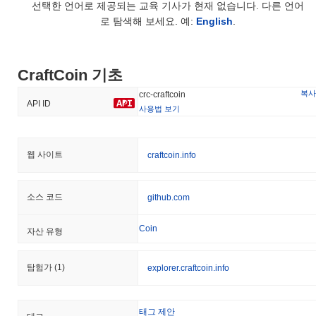
CraftCoin (CRC)는 centralized 암호화폐 거래소에서 널리 이용할
선택한 언어로 제공되는 교육 기사가 현재 없습니다. 다른 언어
수 있습니다. 가장 활발한 플랫폼은
NonKyc.io
이며,
CRC/USDT
거
로 탐색해 보세요. 예:
English
.
래 쌍은 24시간 거래량이
$11.90
이상을 기록했습니다.
CraftCoin의 현재 일일 거래량은 얼마인가요?
CraftCoin 기초
지난 24시간 동안 CraftCoin의 거래량은
$11.90
, 전날 대비
복사
crc-craftcoin
208.97%
증가를 보여줍니다. 이는 거래 활동의 단기적인 증가를
API ID
사용법 보기
나타냅니다.
CraftCoin의 가격 범위 기록은 무엇인가요?
웹 사이트
craftcoin.info
역대 최고가(ATH):
$1.50
역대 최저가(ATL):
$0.00
소스 코드
github.com
CraftCoin는 현재 ATH보다
~99.74%
낮게 거래되고 있습니다 .
Coin
CraftCoin의 현재 시가총액은 얼마인가요?
자산 유형
CraftCoin의 시가총액은 약
$3,446.00
, 시장 규모별로 전 세계
탐험가
(1)
#2499위에 랭크되어 있습니다입니다. 이 수치는 879 333개의 CRC
explorer.craftcoin.info
토큰 유통 공급량을 기준으로 계산됩니다.
CraftCoin는 더 넓은 암호화폐 시장과 비교하여 어떤
태그 제안