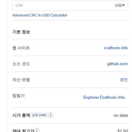
USD
CraftCoin의 차별점은 무엇인가요?
Advanced CRC to USD Calculator
CraftCoin은 혁신적인 Layer 2 (L2) 확장 솔루션을 통해 차별화되
며, 이는 거래 처리량을 향상시키고 지연 시간을 줄이면서도 강력
한 보안을 유지합니다. 이 아키텍처는 CraftCoin이 초당 수천 건의
기본 정보
거래를 처리할 수 있게 하여 높은 수요의 애플리케이션에 적합합니
다. 또한, CraftCoin은 지분 증명과 위임 거버넌스를 결합한 독특한
합의 메커니즘을 사용하여 생태계 내에서 보다 민주적인 의사 결정
웹 사이트
craftcoin.info
과정을 가능하게 합니다. 플랫폼은 또한 여러 블록체인과의 원활한
통합을 허용하는 고급 상호 운용성 기능을 갖추고 있으며, 크로스
소스 코드
github.com
체인 거래를 촉진합니다. 이는 SDK 및 API를 포함한 개발자 도구
모음에 의해 더욱 지원되어 CraftCoin 네트워크에서 분산형 애플리
케이션(dApps)의 개발을 간소화합니다. CraftCoin의 생태계는 블록
자산 유형
코인
체인 분야의 주요 플레이어와의 전략적 파트너십으로 풍부해지며,
이는 유용성과 채택을 향상시킵니다. 이러한 협력은 CraftCoin의
범위를 확장할 뿐만 아니라 혁신과 성장에 중점을 둔 활기찬 커뮤
탐험가
Explorer.craftcoin.info
니티에 기여합니다. 전반적으로 CraftCoin의 독특한 기술적 특징과
협력적 접근 방식은 진화하는 암호화폐 환경에서 중요한 플레이어
로 자리매김하게 합니다.
시가 총액
no data
순위 2499
CraftCoin으로 무엇을 할 수 있나요?
역대 최고가
$1.50
CraftCoin은 생태계 내에서 여러 실용적인 유틸리티를 제공합니다.