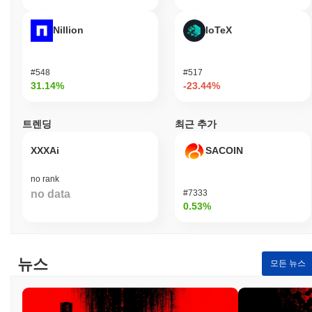
의사 결정 과정에 기여합니다. 이러한 협력적 환경은 활기찬 커뮤
니티를 조성하여 모든 참여자가 CraftCoin의 성장과 지속 가능성에
Nillion
IoTeX
기여할 수 있도록 합니다.
CraftCoin은 어떻게 보호되나요?
#548
#517
CraftCoin은 지분 증명(Proof of Stake, PoS) 합의 메커니즘을 사용
31.14%
-23.44%
하여, 검증자가 거래를 확인하고 네트워크의 무결성을 유지하는 역
할을 합니다. 이 모델에서 참가자는 자신의 CraftCoin을 스테이킹
트렌딩
최근 추가
하여 검증자가 될 수 있으며, 이를 통해 새로운 블록을 제안하고 검
증할 수 있습니다. 이 스테이킹 과정은 네트워크를 보호할 뿐만 아
XXXAi
SACOIN
니라, 참가자들이 정직하게 행동하도록 유도합니다. 왜냐하면 그들
의 스테이킹 자산이 위험에 처해 있기 때문입니다. 프로토콜은 인
no rank
증 및 데이터 무결성을 보장하기 위해 타원 곡선 디지털 서명 알고
no data
#7333
리즘(ECDSA)과 같은 고급 암호화 기술을 사용합니다. 이 암호화
0.53%
는 거래를 보호하고 무단 접근이나 변조로부터 보호합니다. 인센티
브는 스테이킹 보상을 통해 조정되며, 이는 검증자에게 네트워크에
대한 기여에 대해 분배됩니다. 또한, 네트워크 기준을 유지하지 못
하거나 악의적인 행동에 대해 처벌하는 슬래싱 메커니즘이 마련되
뉴스
모든 뉴스
어 있어 보안을 더욱 강화합니다. 회복력을 높이기 위해 CraftCoin
은 정기적인 감사를 수행하고 이해관계자가 의사 결정에 참여할 수
있는 거버넌스 프로세스를 유지합니다. 다양한 클라이언트 구현도
잠재적인 취약점에 대한 네트워크의 강인성에 기여합니다.