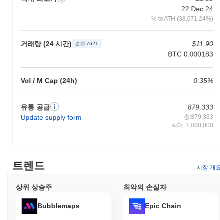
22 Dec 24
이 토큰은 주로 거래 수수료에 사용되며, 사용자가 가치를 전송하
고 블록체인에 구축된 분산형 애플리케이션(dApps)과 상호작용할
% to ATH (38,071.24%)
수 있게 합니다. 보유자는 자신의 CraftCoin을 스테이킹하여 네트
워크를 보호하는 데 도움을 줄 수 있으며, 이는 기여도에 따라 보상
거래량 (24 시간)
$11.90
순위 7621
을 받을 기회를 제공할 수 있습니다. 핵심 기능 외에도 CraftCoin은
BTC 0.000183
거버넌스 참여를 촉진하여 보유자가 프로젝트의 개발 및 방향에 영
향을 미치는 제안에 투표할 수 있도록 합니다. 이러한 민주적인 접
근 방식은 커뮤니티를 강화하고 사용자가 중요한 결정에 발언권을
Vol / M Cap (24h)
0.35%
갖도록 보장합니다. 개발자는 CraftCoin을 활용하여 dApps를 구축
하고 통합하며, 토큰의 기능을 활용하여 프로젝트를 향상시킵니다.
유통 공급
879,333
생태계는 CraftCoin을 수용하는 다양한 지갑과 시장을 지원하여 사
용자가 자산을 관리하고 거래에 참여할 수 있는 옵션을 제공합니
Update supply form
총:879,333
최대: 1,000,000
다. 전반적으로 CraftCoin의 다양한 기능은 사용자, 보유자 및 개발
자 모두에게 맞춰져 있으며, 활기차고 상호작용하는 커뮤니티를 조
성합니다.
CraftCoin은 여전히 활동적이거나 관련성이 있나요?
트렌드
시장 개
CraftCoin은 2023년 9월에 발표된 최근 업데이트를 통해 여전히 활
상위 상승주
최악의 손실자
동적이며, 거래 속도와 보안 기능을 향상시켰습니다. 개발 팀은 현
재 다양한 분산형 애플리케이션(dApps)과 통합하여 생태계를 확장
Bubblemaps
Epic Chain
하고 다른 블록체인 프로젝트와의 파트너십을 탐색하는 데 집중하
고 있습니다. 2023년 10월 현재, CraftCoin은 여러 거래소에 상장되