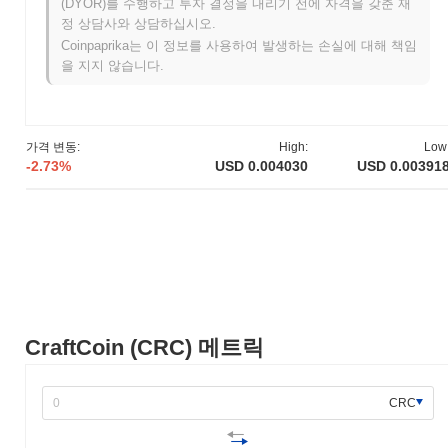
(DYOR)를 수행하고 투자 결정을 내리기 전에 자격을 갖춘 재
젝트는 2021년 6월에 테스트넷을 출시하여 개발자와 초기 사용자
정 상담사와 상담하십시오.
가 플랫폼의 기능을 실험할 수 있도록 했습니다. 성공적인 테스트
Coinpaprika는 이 정보를 사용하여 발생하는 손실에 대해 책임
후, CraftCoin은 2021년 10월에 메인넷을 출시하여 암호화폐 시장
을 지지 않습니다.
에 공식적으로 진입했습니다. 초기 개발은 장인과 공예가들이 블록
체인 기술을 사용하여 제품을 전시하고 판매할 수 있는 분산형 플
랫폼을 만드는 데 중점을 두었습니다. 토큰의 초기 배포는 2021년
11월에 공정한 출시 모델을 통해 이루어져 모든 참가자에게 공평
가격 변동:
High:
Low
한 접근을 보장하고자 했습니다. 이러한 기초적인 단계들은
-2.73%
USD 0.004030
USD 0.00391
CraftCoin의 생태계를 구축하고 향후 성장과 커뮤니티 참여의 길을
열었습니다.
CraftCoin의 향후 계획은 무엇인가요?
공식 업데이트에 따르면, CraftCoin은 2024년 1분기로 예정된 중요
한 프로토콜 업그레이드를 준비하고 있으며, 이는 거래 속도와 확
장성을 향상시키는 것을 목표로 하고 있습니다. 이 업그레이드는
사용자 경험과 전체 네트워크 성능을 개선할 새로운 기능을 도입할
것으로 예상됩니다. 또한, CraftCoin은 2024년 2분기를 목표로 주
CraftCoin (CRC) 메트릭
요 전자상거래 플랫폼과의 전략적 파트너십을 추진하고 있으며, 이
는 온라인 시장 내에서 토큰의 더 넓은 채택과 사용 사례를 촉진할
것입니다. 이러한 이니셔티브는 CraftCoin의 시장 내 입지를 강화
CRC
하고 생태계를 확장하기 위해 설계되었으며, 공식 로드맵과 커뮤니
티 업데이트를 통해 진행 상황이 모니터링되고 있습니다.