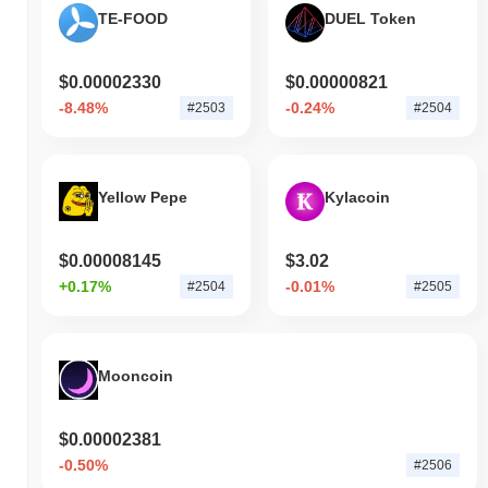
TE-FOOD
DUEL Token
$0.00002330
$0.00000821
-8.48%
-0.24%
#2503
#2504
Yellow Pepe
Kylacoin
$0.00008145
$3.02
+0.17%
-0.01%
#2504
#2505
Mooncoin
$0.00002381
-0.50%
#2506