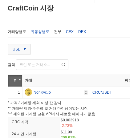
CraftCoin 시장
거래량별로
유동성별로
전부
CEX
DEX
USD
검색
#
거래
페어
1
NonKyc.io
CRC/USDT
C
* 가격 / 거래량 제외-이상 값 감지
** 거래량 제외-수수료 및 거래 마이닝이없는 시장
*** 제외된 거래량-교환 API에서 새로운 데이터가 없음
$0.003918
CRC 가격
-2.73%
$11.90
24 시간 거래량
208.97%