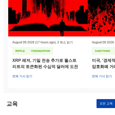
CraftCoin은 어떤 논란이나 위험에 직면했나요?
CraftCoin은 다양한 관할권에서 현지 법률 및 규정 준수와 관련하
여 규제 조사를 받았습니다. 특히 자금 세탁 방지(AML) 및 고객 알
기(KYC) 요구 사항과 관련하여 문제가 제기되었습니다. 2023년
초, 이 프로젝트는 규제 당국의 조사를 받았으며, 운영 투명성과 사
용자 검증 프로세스에 대한 우려가 제기되었습니다. CraftCoin 팀
은 KYC 프로토콜을 강화하고 규제 기대에 부합하기 위해 더 엄격
August 09 2026
(17 hours ago)
,
3 최소 읽기
August 09 2026
한 AML 조치를 시행하여 대응했습니다. 또한, 사용자들을 대상으
로 한 피싱 시도와 같은 소규모 보안 사건에 대한 보고가 있었습니
RIPPLE
TOKENIZATION
SANCTIONS
다. 팀은 이러한 위험에 대응하기 위해 포괄적인 보안 인식 캠페인
XRP 레저, 기밀 전송 추가로 월스트
미국, '경제
을 시작하고 사용자가 의심스러운 활동을 보고할 수 있는 전담 지
원 채널을 마련했습니다. CraftCoin에 대한 지속적인 위험으로는
리트의 토큰화된 수십억 달러에 도전
암호화폐 거
시장 변동성과 잠재적인 규제 변화가 있으며, 팀은 정기적인 감사,
전체 기사 읽기
전체 기사 읽기
커뮤니티 참여 및 규정 준수 노력에 대한 투명한 소통을 통해 이를
완화하고자 합니다.
CraftCoin (CRC) FAQ – 핵심 지표 및 시장 인사
이트
교육
모든 교육
CraftCoin (CRC)는 어디에서 구매할 수 있나요?