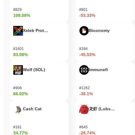
어 있으며, 지속적인 시장 관심을 나타내는 안정적인 거래량을 유
#829
#801
지하고 있습니다. 이 프로젝트는 소셜 미디어 플랫폼에서 활발한
109.08%
-53.33%
커뮤니티 존재감을 가지고 있으며, 사용자와 소통하고 진행 상황에
대한 업데이트를 제공합니다. 또한, CraftCoin의 거버넌스 모델은
토큰 보유자가 의사 결정 과정에 참여할 수 있도록 하며, 최근 제안
Xeleb Protocol
Biconomy
은 커뮤니티 참여와 프로젝트 방향 개선을 목표로 하고 있습니다.
이러한 지표들은 분산형 금융(DeFi) 및 커뮤니티 주도 이니셔티브
의 맥락에서 암호화폐 분야 내에서의 지속적인 관련성을 지원합니
#1601
#394
다.
83.08%
-45.53%
CraftCoin은 누구를 위해 설계되었나요?
Wolf (SOL)
Immunefi
CraftCoin은 개발자와 소비자를 위해 설계되어, 그들이 공예와 창
의성에 중점을 둔 분산형 생태계에 참여할 수 있도록 합니다. 이 플
랫폼은 CraftCoin의 독특한 기능을 활용하여 애플리케이션과 서비
#908
#1262
스를 개발할 수 있도록 SDK 및 API를 포함한 필수 도구와 자원을
66.02%
-36.1%
제공합니다. 주요 사용자, 즉 개발자는 이러한 자원을 활용하여
CraftCoin을 프로젝트에 통합하는 혁신적인 솔루션을 구축할 수 있
Cash Cat
龙虾 (Lobster)
으며, 사용자 경험을 향상시키고 플랫폼의 유용성을 확장할 수 있
습니다. 소비자는 CraftCoin 생태계 내에서 거래하고 상호작용할
수 있는 능력을 통해 창의성과 협업을 촉진하는 다양한 서비스에
접근할 수 있습니다. 검증자 및 창작자와 같은 2차 참여자는 스테
#181
#645
34.77%
-28.74%
이킹 및 거버넌스 메커니즘을 통해 참여하여 네트워크의 보안 및