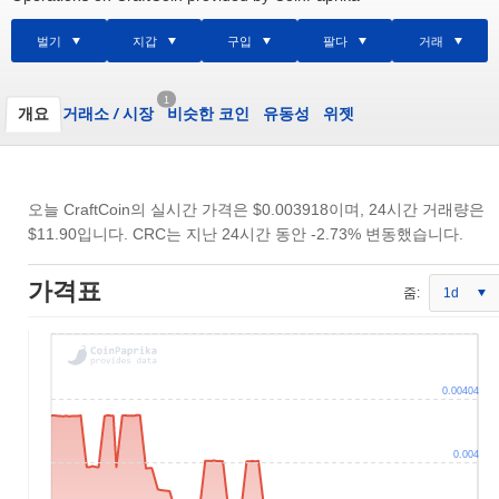
벌기
지갑
구입
팔다
거래
1
개요
거래소
/
시장
비슷한 코인
유동성
위젯
오늘 CraftCoin의 실시간 가격은
$0.003918
이며, 24시간 거래량은
$11.90
입니다. CRC는 지난 24시간 동안 -2.73% 변동했습니다.
가격표
줌:
1d
0.00404
0.004