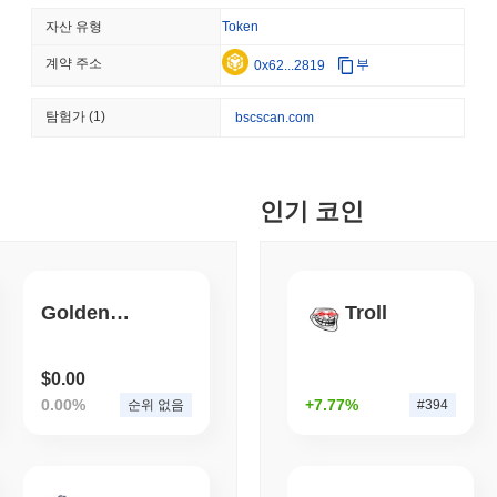
BITCOIN
HACKERS
자산 유형
Token
'극도로 나쁜': 비트코인 레
계약 주소
부
0x62...2819
August 06 2026
(1 day ago)
,
3 최
탐험가
(1)
bscscan.com
STABLECOINS
VISA
웨스턴 유니온, 달러 송금
인기 코인
August 06 2026
(1 day ago)
,
3 최
CRYPTO REGULATIONS
TRADING
러시아, 암호화폐 거래 합법
GoldenDogeCoin
Troll
$0.00
August 06 2026
(1 day ago)
,
3 최
0.00%
+7.77%
순위 없음
#394
AI AGENTS
PAYMENTS
클라우드플레어, AI 에이전