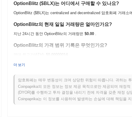
OptionBlitz ($BLX)는 어디에서 구매할 수 있나요?
OptionBlitz ($BLX)는 centralized and decentralized 암호
OptionBlitz의 현재 일일 거래량은 얼마인가요?
지난 24시간 동안 OptionBlitz의 거래량은
$0.00
.
OptionBlitz의 가격 범위 기록은 무엇인가요?
역대 최고가(ATH):
$0.00000014
역대 최저가(ATL):
$0.00
더 보기
OptionBlitz는 현재 ATH보다
~100.00%
낮게 거래되고 있습니다 .
암호화폐는 매우 변동성이 크며 상당한 위험이 따릅니다. 귀하는 투
OptionBlitz는 더 넓은 암호화폐 시장과 비교하여 어떤
Coinpaprika의 모든 정보는 정보 제공 목적으로만 제공되며 재정
(DYOR)를 수행하고 투자 결정을 내리기 전에 자격을 갖춘 재정 
지난 7일 동안 OptionBlitz는
0.00%
상승하여
0.67%
의 상승을 기록한
Coinpaprika는 이 정보를 사용하여 발생하는 손실에 대해 책임을 
과 비교하여 $BLX의 가격 움직임에서 일시적인 지연을 나타냅니다.