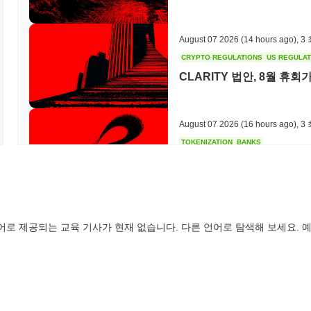
August 07 2026
(14 hours ago)
,
3
CRYPTO REGULATIONS
US REGULA
CLARITY 법안, 8월 휴
August 07 2026
(16 hours ago)
,
3
TOKENIZATION
BANKS
웰스 파고, 예금을 토큰화
August 07 2026
(18 hours ago)
,
3
어로 제공되는 교육 기사가 현재 없습니다. 다른 언어로 탐색해 보세요. 예
STABLECOIN
JAPAN
JPYC, 물류 대기업 AZ-
만 달러 모금
August 07 2026
(20 hours ago)
,
3