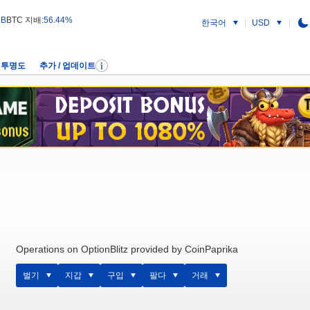
 B
BTC 지배:
56.44%
한국어
USD
투명도
추가 / 업데이트
Operations on OptionBlitz provided by CoinPaprika
벌기
지갑
구입
팔다
거래