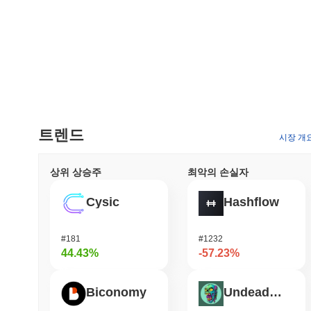
트렌드
시장 개
상위 상승주
최악의 손실자
Cysic
Hashflow
#181
#1232
44.43%
-57.23%
Biconomy
Undeads Games