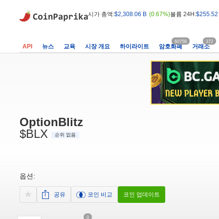
시가 총액:
$2,308.06 B
(0.67%)
볼륨 24H:
$255.52
60758
372
API
뉴스
교육
시장 개요
하이라이트
암호화폐
거래소
OptionBlitz
$BLX
순위 없음
옵션:
공유
코인 비교
코인 업데이트
0