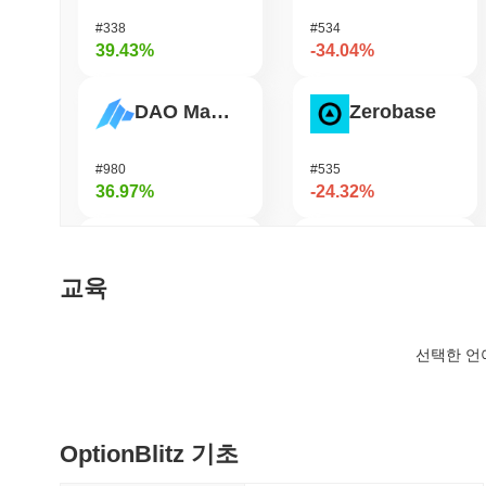
#338
#534
39.43%
-34.04%
DAO Maker Token
Zerobase
#980
#535
36.97%
-24.32%
TUTORIAL
Stargate Finance
교육
#422
#203
36.29%
-23.55%
선택한 언
Epic Chain
Pirate Nation Token
OptionBlitz 기초
#520
#1808
34.82%
-22.79%