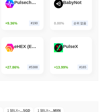
Pulsechain
BabyNot
소 읽기
팀을 초월한 후 자체 비트코인 브리지를 종료하다
+9.36%
0.00%
#190
순위 없음
eHEX (Ethereum)
PulseX
+27.86%
+13.99%
#5388
#165
1 $BLX
=
...
SGD
1 $BLX
=
...
MXN