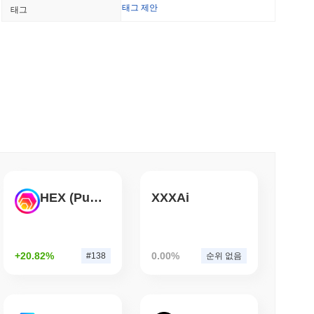
태그 제안
태그
드팀, 약 하루 만에 85개의 치명적인 버그 발견
소 읽기
을 즉시 비자 소비력으로 전환
소 읽기
화하지만 소매 구매자는 연간 3,700달러로 제한
HEX (Pulsechain)
XXXAi
소 읽기
+20.82%
0.00%
#138
순위 없음
트에 API 결제를 위한 스테이블코인 지갑 제공