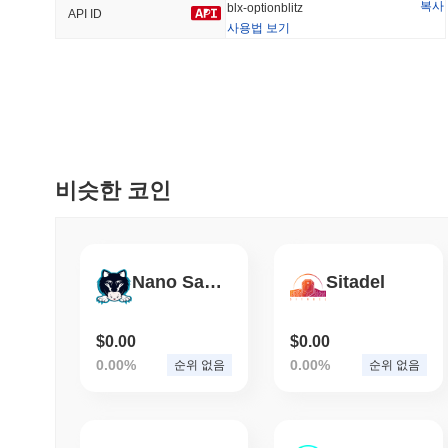
복사
blx-optionblitz
API ID
사용법 보기
트렌딩
최근 추가
HEX (Pulsechain)
SACOIN
#138
#10706
20.82%
1.24%
비슷한 코인
Nano Saitama Inu
Sitadel
$0.00
$0.00
0.00%
0.00%
순위 없음
순위 없음