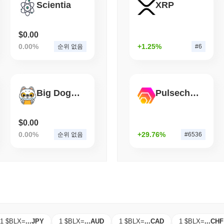
Scientia
XRP
August 06 2026
(1 day ago)
,
3 최
BITCOIN
HACKERS
Boltz, AI 공격자들이 
$0.00
0.00%
+1.25%
순위 없음
#6
Big Dog Coin
Pulsechain Bridged HEX (Pulsechain)
$0.00
0.00%
+29.76%
순위 없음
#6536
1 $BLX
=
...
JPY
1 $BLX
=
...
AUD
1 $BLX
=
...
CAD
1 $BLX
=
...
CHF