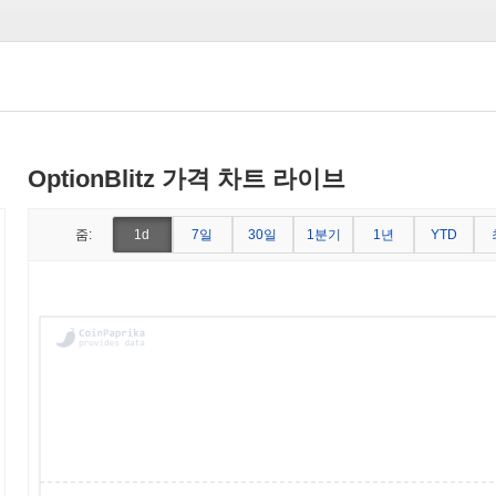
OptionBlitz 가격 차트 라이브
7일
30일
1분기
1년
줌:
1d
YTD