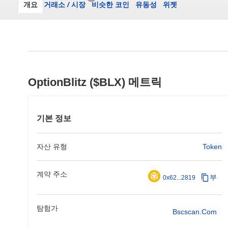
개요
거래소
/
시장
비슷한 코인
유동성
위젯
OptionBlitz ($BLX) 메트릭
기본 정보
자산 유형
Token
계약 주소
부
0x62...2819
탐험가
Bscscan.com