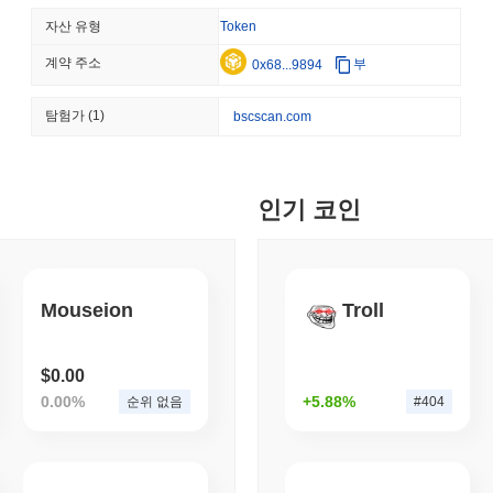
BITCOIN
HACKERS
자산 유형
Token
'극도로 나쁜': 비트코인 레
계약 주소
부
0x68...9894
August 06 2026
(1 day ago)
,
3 최
탐험가
(1)
bscscan.com
STABLECOINS
VISA
웨스턴 유니온, 달러 송금
인기 코인
August 06 2026
(1 day ago)
,
3 최
CRYPTO REGULATIONS
TRADING
러시아, 암호화폐 거래 합법
Mouseion
Troll
$0.00
August 06 2026
(1 day ago)
,
3 최
0.00%
+5.88%
순위 없음
#404
AI AGENTS
PAYMENTS
클라우드플레어, AI 에이전