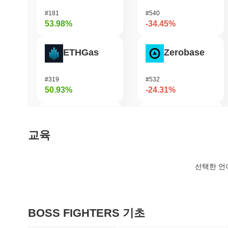
#181
#540
53.98%
-34.45%
ETHGas
Zerobase
#319
#532
50.93%
-24.31%
Epic Chain
Stargate Finance
교육
#521
#203
38.77%
-20.62%
선택한 언
DAO Maker Token
Pirate Nation Token
BOSS FIGHTERS 기초
#980
#1803
37.66%
-20.21%