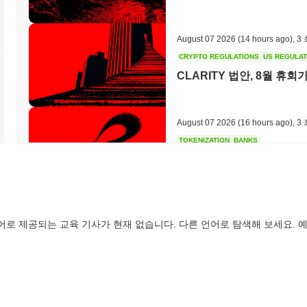
August 07 2026
(14 hours ago)
,
3
CRYPTO REGULATIONS
US REGULA
CLARITY 법안, 8월 휴
August 07 2026
(16 hours ago)
,
3
TOKENIZATION
BANKS
웰스 파고, 예금을 토큰화
August 07 2026
(18 hours ago)
,
3
어로 제공되는 교육 기사가 현재 없습니다. 다른 언어로 탐색해 보세요. 예
STABLECOIN
JAPAN
JPYC, 물류 대기업 AZ-
만 달러 모금
August 07 2026
(20 hours ago)
,
3