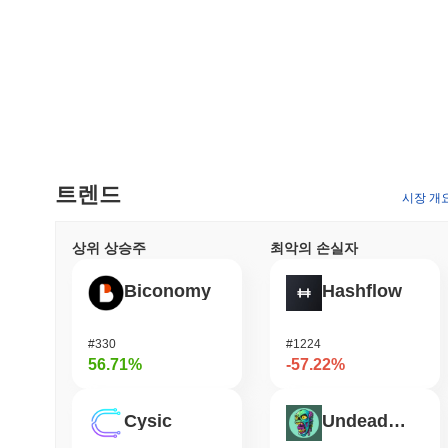
트렌드
시장 개
상위 상승주
최악의 손실자
Biconomy
Hashflow
#330
#1224
56.71%
-57.22%
Cysic
Undeads Games