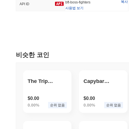
복사
bft-boss-fighters
API ID
사용법 보기
트렌딩
최근 추가
HEX (Pulsechain)
SACOIN
#138
#10401
18.98%
1.07%
비슷한 코인
The Trippy GPT
Capybara Coin
$0.00
$0.00
0.00%
0.00%
순위 없음
순위 없음