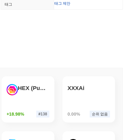
태그 제안
태그
드팀, 약 하루 만에 85개의 치명적인 버그 발견
소 읽기
을 즉시 비자 소비력으로 전환
소 읽기
화하지만 소매 구매자는 연간 3,700달러로 제한
HEX (Pulsechain)
XXXAi
소 읽기
+18.98%
0.00%
#138
순위 없음
트에 API 결제를 위한 스테이블코인 지갑 제공