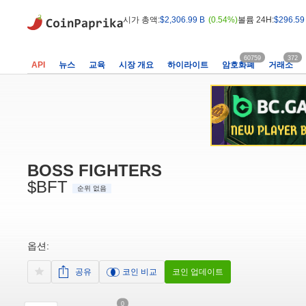
시가 총액:
$2,306.99 B
(0.54%)
볼륨 24H:
$296.59
60759
372
API
뉴스
교육
시장 개요
하이라이트
암호화폐
거래소
BOSS FIGHTERS
$BFT
순위 없음
옵션:
공유
코인 비교
코인 업데이트
0