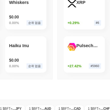
Whiskers
XRP
August 06 2026
(1 day ago)
,
3 최
BITCOIN
HACKERS
Boltz, AI 공격자들이 
$0.00
0.00%
+0.29%
순위 없음
#6
Haiku Inu
Pulsechain Bridged HEX (Pulsechain)
$0.00
0.00%
+27.42%
순위 없음
#5960
1 $BFT
=
...
JPY
1 $BFT
=
...
AUD
1 $BFT
=
...
CAD
1 $BFT
=
...
CHF