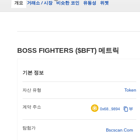
개요
거래소
/
시장
비슷한 코인
유동성
위젯
BOSS FIGHTERS ($BFT) 메트릭
기본 정보
자산 유형
Token
계약 주소
부
0x68...9894
탐험가
Bscscan.com