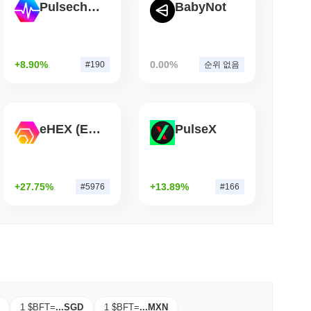
Pulsechain
BabyNot
소 읽기
팀을 초월한 후 자체 비트코인 브리지를 종료하다
+8.90%
0.00%
#190
순위 없음
eHEX (Ethereum)
PulseX
+27.75%
+13.89%
#5976
#166
1 $BFT
=
...
SGD
1 $BFT
=
...
MXN