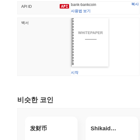
복사
bank-bankcoin
API ID
사용법 보기
백서
트렌딩
최근 추가
Hyperliquid
SACOIN
#10
#5011
-2.45%
-4.02%
시작
비슷한 코인
发财币
Shikaido Inu