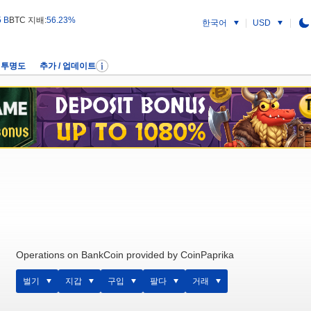
5 B
BTC 지배:
56.23%
한국어
USD
투명도
추가 / 업데이트
Operations on BankCoin provided by CoinPaprika
벌기
지갑
구입
팔다
거래