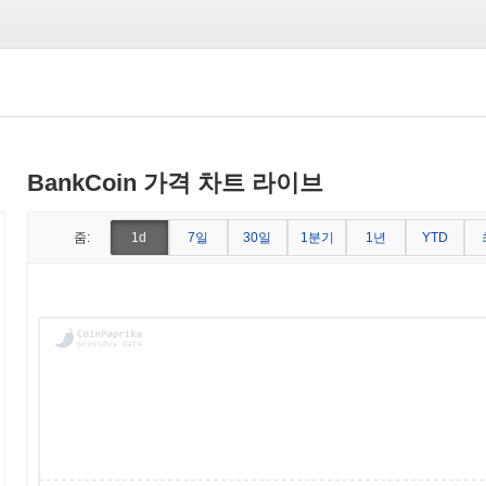
BankCoin 가격 차트 라이브
7일
30일
1분기
1년
줌:
1d
YTD