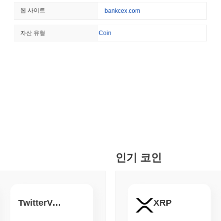
CRYPTO SERVICES
BANKS
웹 사이트
bankcex.com
BankCoin는 더 넓은 암호화폐 시장과 비교하여 어떤 성
BNY, 기관들이 자산을 
킹을 할 수 있도록 지원할 
지난 7일 동안 BankCoin는
0.00%
상승하여
0.49%
의 하락을 기록한 
자산 유형
Coin
비교하여 BANK의 가격 움직임에서 강력한 성과를 나타냅니다.
August 05 2026
(24 hours ago)
,
3
ETHEREUM
DEFI
이더리움 연구자들, 스테이
안
August 05 2026
(1 day ago)
,
3 최
TOKENIZATION
CIRCLE
디나리, 미국 자가 보관 지갑
인기 코인
August 05 2026
(1 day ago)
,
3 최
BITCOIN
CRYPTO SERVICES
비트고, 레이어제로에서 체
TwitterVerified
XRP