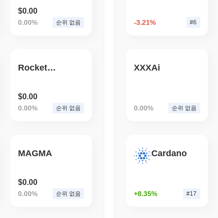
$0.00
August 05 2026
(1 day ago)
,
3 최
0.00%
-3.21%
순위 없음
#6
ETFS
BANKS
이탈리아 최대 은행, 비트코
베팅을 세 배로 늘림
RocketRush
XXXAi
$0.00
0.00%
0.00%
순위 없음
순위 없음
MAGMA
Cardano
$0.00
0.00%
+8.35%
순위 없음
#17