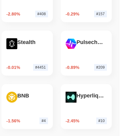
소 읽기
-2.80%
-0.29%
#408
#157
인 ETF 보유량을 줄이고 스테이킹 이더에 대한
Stealth
Pulsechain
-0.01%
-0.89%
#4451
#209
BNB
Hyperliquid
-1.56%
-2.45%
#4
#10