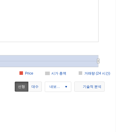
Price
시가 총액
거래량 (24 시간)
선형
대수
내보내기
기술적 분석