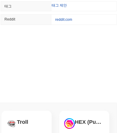
태그 제안
태그
과를 내고 있나요?
BNY의 관리에서 벗어나지 않고도 암호화폐 스테이
계획
전체 암호화폐 시장을 앞질렀습니다. 이는 더 넓은 시장 모멘텀과
Reddit
reddit.com
 최소 읽기
킹을 50%로 제한하기 위해 검증자 보상 소각 제
소 읽기
을 위한 전체 S&P 500 온체인화
소 읽기
인링크로 74억 달러의 래핑 비트코인 전환
Troll
HEX (Pulsechain)