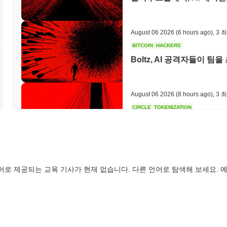
BankCoin은 어떤 논란이나 위험에 직면했나요?
BankCoin은 극심한 변동성과 러그풀 가능성에 대한 우려로 인해 
August 06 2026
(6 hours ago)
,
3 
대한 경고를 불러일으켰습니다. 또한, 이 프로젝트는 사용자 자금을 
BITCOIN
HACKERS
논란과 법적 문제를 초래했습니다. 이러한 요소들은 BankCoin의 
Boltz, AI 공격자들이 
있는 선택이 되게 합니다.
BankCoin (BANK) FAQ – 핵심 지표 및 시장 인
August 06 2026
(8 hours ago)
,
3 
BankCoin (BANK)는 어디에서 구매할 수 있나요?
CIRCLE
TOKENIZATION
BankCoin (BANK)는 centralized and decentralized 암호화폐
월스트리트의 주요 기업들이
다
BankCoin의 현재 일일 거래량은 얼마인가요?
August 06 2026
(10 hours ago)
,
3
지난 24시간 동안 BankCoin의 거래량은
$0.00
.
어로 제공되는 교육 기사가 현재 없습니다. 다른 언어로 탐색해 보세요. 예
STABLECOINS
CRYPTO REGULATIO
BankCoin의 가격 범위 기록은 무엇인가요?
미국과 영국, GENIUS 
역대 최고가(ATH):
$0.00003300
력 강화
역대 최저가(ATL):
$0.00
August 06 2026
(12 hours ago)
,
3
BankCoin는 현재 ATH보다
~16.43%
낮게 거래되고 있습니다 .