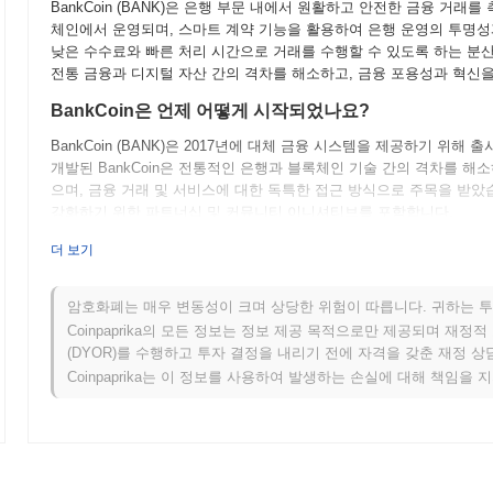
BankCoin (BANK)은 은행 부문 내에서 원활하고 안전한 금융 거
체인에서 운영되며, 스마트 계약 기능을 활용하여 은행 운영의 투명성과
낮은 수수료와 빠른 처리 시간으로 거래를 수행할 수 있도록 하는 분
전통 금융과 디지털 자산 간의 격차를 해소하고, 금융 포용성과 혁신을
BankCoin은 언제 어떻게 시작되었나요?
BankCoin (BANK)은 2017년에 대체 금융 시스템을 제공하기 위
개발된 BankCoin은 전통적인 은행과 블록체인 기술 간의 격차를 
으며, 금융 거래 및 서비스에 대한 독특한 접근 방식으로 주목을 받았
강화하기 위한 파트너십 및 커뮤니티 이니셔티브를 포함합니다.
BankCoin의 향후 계획은 무엇인가요?
더 보기
BankCoin은 2023년 4분기에 예정된 로드맵 업데이트와 함께 흥
화하고 사용자 경험 및 거래 효율성을 개선하기 위한 간소화된 사용자
암호화폐는 매우 변동성이 크며 상당한 위험이 따릅니다. 귀하는 투
(DeFi) 애플리케이션의 채택과 이해를 촉진하기 위한 일련의 교육 이니
Coinpaprika의 모든 정보는 정보 제공 목적으로만 제공되며 재정
사용 사례를 탐색하기 위해 금융 기관과의 파트너십을 확대하는 것도
(DYOR)를 수행하고 투자 결정을 내리기 전에 자격을 갖춘 재정 
합니다. BankCoin이 야심찬 커뮤니티 목표를 향해 계속 나아가는 동
Coinpaprika는 이 정보를 사용하여 발생하는 손실에 대해 책임을 
BankCoin의 차별점은 무엇인가요?
BankCoin (BANK)은 블록체인 기술을 통해 실제 은행 거래를 촉
다. 많은 암호화폐와 달리 BankCoin은 거래 속도와 에너지 효율성을 최적화하
Work)을 결합한 하이브리드 합의 메커니즘을 사용합니다. 그 토큰 