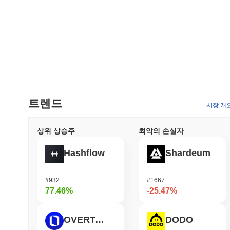
트렌드
시장 개
상위 상승주
최악의 손실자
Hashflow
Shardeum
#932
#1667
77.46%
-25.47%
OVERTAKE
DODO