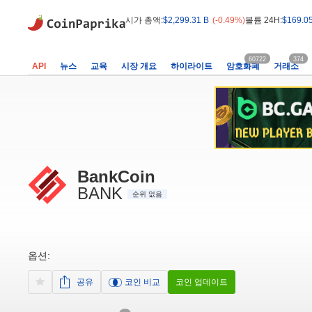
시가 총액:
$2,299.31 B
(-0.49%)
볼륨 24H:
$169.0
60722
374
API
뉴스
교육
시장 개요
하이라이트
암호화폐
거래소
BankCoin
BANK
순위 없음
옵션:
공유
코인 비교
코인 업데이트