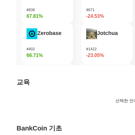
#836
#671
67.81%
-24.53%
Zerobase
Jotchua
#402
#1422
66.71%
-23.05%
Fusionist
Heima
교육
#1258
#721
54.19%
-20.69%
선택한 언
Cartesi
Infinex
BankCoin 기초
#491
#683
53.7%
-20.08%