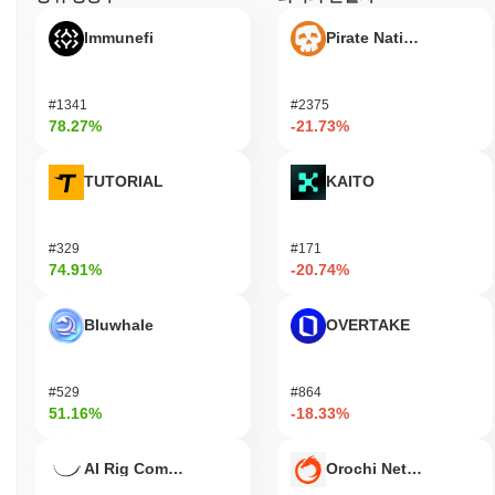
Immunefi
Pirate Nation Token
#1341
#2375
78.27%
-21.73%
TUTORIAL
KAITO
#329
#171
74.91%
-20.74%
Bluwhale
OVERTAKE
#529
#864
51.16%
-18.33%
AI Rig Complex
Orochi Network