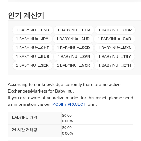
인기 계산기
1 BABYINU
=
...
USD
1 BABYINU
=
...
EUR
1 BABYINU
=
...
GBP
1 BABYINU
=
...
JPY
1 BABYINU
=
...
AUD
1 BABYINU
=
...
CAD
1 BABYINU
=
...
CHF
1 BABYINU
=
...
SGD
1 BABYINU
=
...
MXN
1 BABYINU
=
...
RUB
1 BABYINU
=
...
ZAR
1 BABYINU
=
...
TRY
1 BABYINU
=
...
SEK
1 BABYINU
=
...
NOK
1 BABYINU
=
...
ETH
According to our knowledge currently there are no active
Exchanges/Markets for Baby Inu.
If you are aware of an active market for this asset, please send
us information via our
form.
MODIFY PROJECT
$0.00
BABYINU 가격
0.00%
$0.00
24 시간 거래량
0.00%