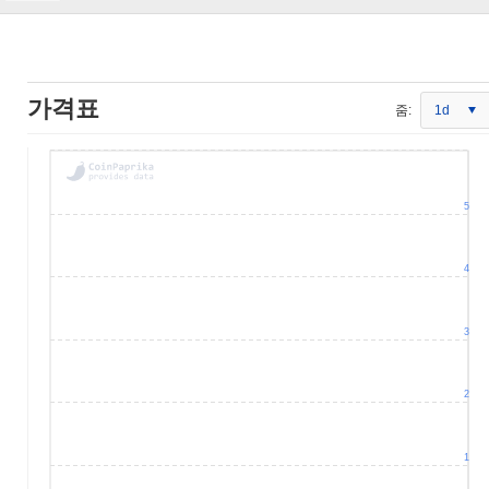
가격표
줌:
1d
5
4
3
2
1