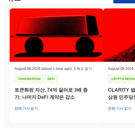
August 08 2026
(about 1 hour ago)
,
3 최소 읽기
August 08 2026
TOKENIZATION
DEFI
CRYPTO REGUL
토큰화된 자산, 74억 달러로 3배 증
CLARITY
가; 나머지 DeFi 계약은 감소
상원 민주당
전체 기사 읽기
전체 기사 읽기