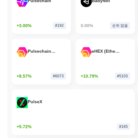
Pulsechain
BabyNot
+3.00%
0.00%
#192
순위 없음
Pulsechain Bridged HEX (Pulsechain)
eHEX (Ethereum)
+8.57%
+10.79%
#6073
#5103
PulseX
+5.72%
#165