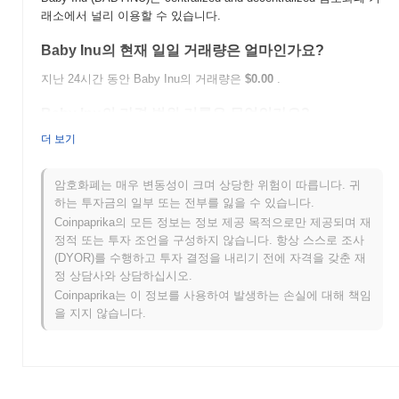
래소에서 널리 이용할 수 있습니다.
Baby Inu의 현재 일일 거래량은 얼마인가요?
지난 24시간 동안 Baby Inu의 거래량은
$0.00
.
Baby Inu의 가격 범위 기록은 무엇인가요?
더 보기
역대 최고가(ATH):
$0.0
204
12
역대 최저가(ATL):
$0.00
암호화폐는 매우 변동성이 크며 상당한 위험이 따릅니다. 귀
Baby Inu는 현재 ATH보다
~97.06%
낮게 거래되고 있습니다 .
하는 투자금의 일부 또는 전부를 잃을 수 있습니다.
Coinpaprika의 모든 정보는 정보 제공 목적으로만 제공되며 재
Baby Inu는 더 넓은 암호화폐 시장과 비교하여 어떤
정적 또는 투자 조언을 구성하지 않습니다. 항상 스스로 조사
성과를 내고 있나요?
(DYOR)를 수행하고 투자 결정을 내리기 전에 자격을 갖춘 재
정 상담사와 상담하십시오.
지난 7일 동안 Baby Inu는
0.00%
상승하여
0.01%
의 하락을 기록
한 전체 암호화폐 시장을 앞질렀습니다. 이는 더 넓은 시장 모멘텀
Coinpaprika는 이 정보를 사용하여 발생하는 손실에 대해 책임
과 비교하여 BABYINU의 가격 움직임에서 강력한 성과를 나타냅
을 지지 않습니다.
니다.