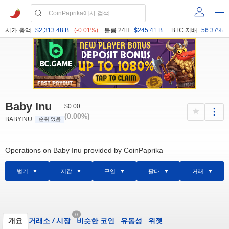
시가 총액:
$2,313.48 B
(-0.01%)
볼륨 24H:
$245.41 B
BTC 지배:
56.37%
Baby Inu
$0.00
(0.00%)
BABYINU
순위 없음
Operations on Baby Inu provided by CoinPaprika
벌기
지갑
구입
팔다
거래
0
개요
거래소
/
시장
비슷한 코인
유동성
위젯