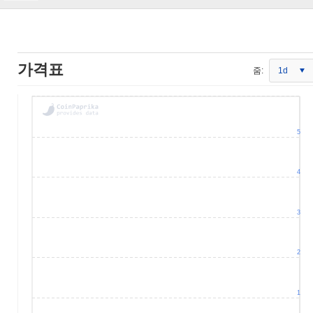
가격표
줌:
1d
5
4
3
2
1