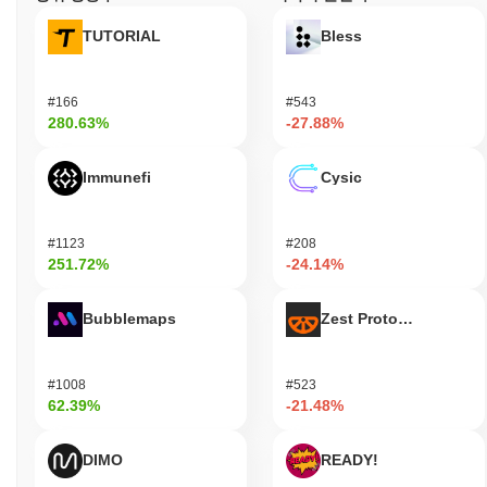
TUTORIAL
Bless
#166
#543
280.63%
-27.88%
Immunefi
Cysic
#1123
#208
251.72%
-24.14%
Bubblemaps
Zest Protocol
#1008
#523
62.39%
-21.48%
DIMO
READY!