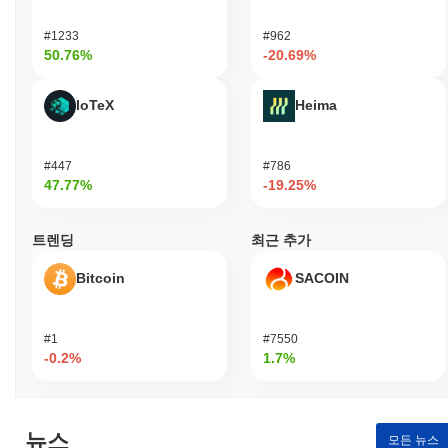
#1233
#962
50.76%
-20.69%
IoTeX
Heima
#447
#786
47.77%
-19.25%
트렌딩
최근 추가
Bitcoin
SACOIN
#1
#7550
-0.2%
1.7%
뉴스
모든 뉴스