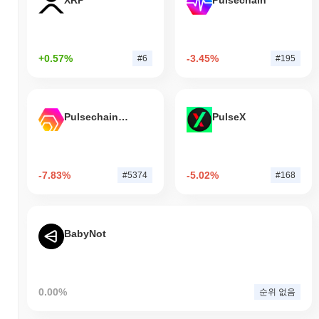
XRP
Pulsechain
+0.57%
-3.45%
#6
#195
Pulsechain Bridged HEX (Pulsechain)
PulseX
-7.83%
-5.02%
#5374
#168
BabyNot
0.00%
순위 없음