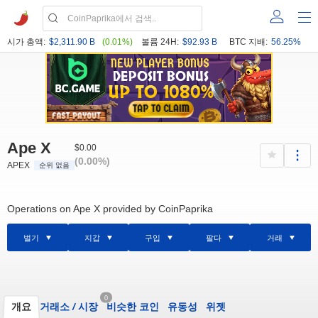
시가 총액:
$2,311.90 B
(0.01%)
볼륨 24H:
$92.93 B
BTC 지배:
56.25%
Ape X
$0.00
(0.00%)
APEX
순위 없음
Operations on Ape X provided by CoinPaprika
벌기
지갑
구입
팔다
거래
0
개요
거래소
/
시장
비슷한 코인
유동성
위젯