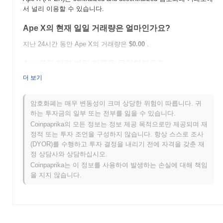
서 널리 이용할 수 있습니다.
Ape X의 현재 일일 거래량은 얼마인가요?
지난 24시간 동안 Ape X의 거래량은
$0.00
.
Ape X의 가격 범위 기록은 무엇인가요?
더 보기
역대 최고가(ATH):
$0.000582
역대 최저가(ATL):
$0.00
암호화폐는 매우 변동성이 크며 상당한 위험이 따릅니다. 귀
Ape X는 현재 ATH보다
~100.00%
낮게 거래되고 있습니다 .
하는 투자금의 일부 또는 전부를 잃을 수 있습니다.
Coinpaprika의 모든 정보는 정보 제공 목적으로만 제공되며 재
Ape X는 더 넓은 암호화폐 시장과 비교하여 어떤 성과
정적 또는 투자 조언을 구성하지 않습니다. 항상 스스로 조사
를 내고 있나요?
(DYOR)를 수행하고 투자 결정을 내리기 전에 자격을 갖춘 재
지난 7일 동안 Ape X는
0.00%
상승하여
0.01%
의 상승을 기록한
정 상담사와 상담하십시오.
전체 암호화폐 시장에 뒤처졌습니다. 이는 더 넓은 시장 모멘텀과
Coinpaprika는 이 정보를 사용하여 발생하는 손실에 대해 책임
비교하여 APEX의 가격 움직임에서 일시적인 지연을 나타냅니다.
을 지지 않습니다.