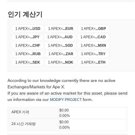
인기 계산기
1 APEX
=
...
USD
1 APEX
=
...
EUR
1 APEX
=
...
GBP
1 APEX
=
...
JPY
1 APEX
=
...
AUD
1 APEX
=
...
CAD
1 APEX
=
...
CHF
1 APEX
=
...
SGD
1 APEX
=
...
MXN
1 APEX
=
...
RUB
1 APEX
=
...
ZAR
1 APEX
=
...
TRY
1 APEX
=
...
SEK
1 APEX
=
...
NOK
1 APEX
=
...
ETH
According to our knowledge currently there are no active
Exchanges/Markets for Ape X.
If you are aware of an active market for this asset, please send
us information via our
form.
MODIFY PROJECT
$0.00
APEX 가격
0.00%
$0.00
24 시간 거래량
0.00%