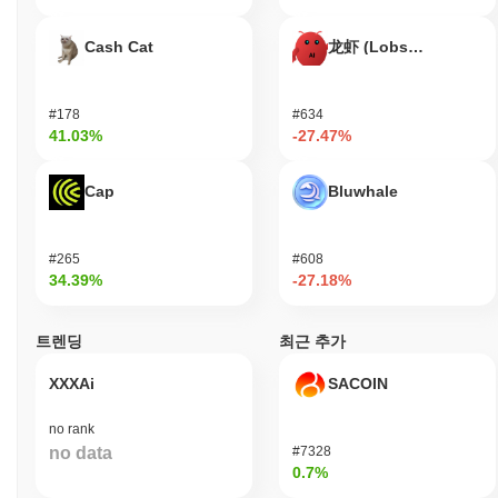
록 합니다. 이 토큰은 사용자가 블록체인 기술을 활용하여 안전하
고 접근 가능한 퇴직 저축 수단을 제공하는 것을 목표로 합니다. 이
Cash Cat
龙虾 (Lobster)
토큰은 유틸리티 자산으로 기능하여 사용자가 다양한 투자 기회에
참여하면서 가치 상승의 잠재적 이익을 누릴 수 있도록 합니다. 사
용자 친화적인 지갑 및 교육 자료와 같은 도구와 자원을 제공하여
#178
#634
사용자가 암호화폐 환경을 효과적으로 탐색할 수 있도록 돕습니다.
41.03%
-27.47%
2차 참여자는 재정 고문 및 기관으로, 이들은 자문 역할 및 투자 전
략을 통해 토큰과 상호작용하여 더 강력한 생태계에 기여할 수 있
Cap
Bluwhale
습니다. 이러한 협력적 접근 방식은 퇴직 토큰의 유용성을 높일 뿐
만 아니라 장기적인 재정적 웰빙에 초점을 맞춘 커뮤니티를 조성합
니다.
#265
#608
34.39%
-27.18%
퇴직 토큰은 어떻게 안전하게 보호되나요?
퇴직 토큰은 거래를 확인하고 네트워크의 무결성을 유지하는 역할
을 하는 검증자들이 있는 지분 증명(Proof of Stake, PoS) 합의 메
트렌딩
최근 추가
커니즘을 사용합니다. 이 모델에서 참가자는 일정량의 토큰을 스테
XXXAi
SACOIN
이킹하여 검증자가 될 수 있으며, 이는 네트워크를 안전하게 할 뿐
만 아니라 그들의 재정적 이익을 네트워크의 성공과 일치시킵니다.
암호화 보안을 위해 퇴직 토큰은 인증 및 데이터 무결성을 보장하
no rank
기 위해 타원 곡선 디지털 서명 알고리즘(ECDSA)과 같은 고급 암
no data
#7328
0.7%
호화 기술을 활용합니다. 이를 통해 모든 거래가 안전하게 서명되
고 변조될 수 없도록 합니다. 검증자에 대한 인센티브에는 거래 검