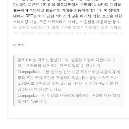
다. 퇴직 토큰은 이더리움 블록체인에서 운영되며, 스마트 계약을
활용하여 투명하고 효율적인 거래를 가능하게 합니다. 이 생태계
내에서 RET는 퇴직 관련 서비스의 교환 매개체 역할, 보상을 위한
스테이킹 가능, 토큰 보유자에게 거버넌스 권한을 제공하는 등 여
러 용도로 사용됩니다. 퇴직 토큰의 특징은 전통적인 퇴직 계획과
현대 블록체인 솔루션을 통합하는 데 중점을 두어 사용자가 분산된
방식으로 퇴직 저축을 관리할 수 있도록 한다는 점입니다. 이러한
혁신적인 접근 방식은 금융과 기술의 교차점에서 중요한 역할을 하
더 보기
며, 암호화폐를 통해 재정적 미래를 확보하고자 하는 개인들에게
서비스를 제공합니다.
암호화폐는 매우 변동성이 크며 상당한 위험이 따릅니다. 귀
하는 투자금의 일부 또는 전부를 잃을 수 있습니다.
퇴직 토큰은 언제 어떻게 시작되었나요?
Coinpaprika의 모든 정보는 정보 제공 목적으로만 제공되며 재
퇴직 토큰은 2021년 3월에 창립 팀이 프로젝트의 비전과 목표를 설
정적 또는 투자 조언을 구성하지 않습니다. 항상 스스로 조사
명하는 백서를 발표하면서 시작되었습니다. 2021년 6월에는 테스
(DYOR)를 수행하고 투자 결정을 내리기 전에 자격을 갖춘 재
트넷을 출시하여 개발자와 초기 사용자들이 기능과 특성을 실험할
정 상담사와 상담하십시오.
수 있도록 했습니다. 성공적인 테스트 후, 2021년 9월에 메인넷이
Coinpaprika는 이 정보를 사용하여 발생하는 손실에 대해 책임
출시되어 토큰이 공식적으로 시장에 진입하게 되었습니다. 초기 개
을 지지 않습니다.
발은 혁신적인 투자 전략을 통해 퇴직자에게 재정적 안전을 제공하
는 분산형 플랫폼을 만드는 데 중점을 두었습니다. 퇴직 토큰의 초
기 배포는 2021년 10월에 공정한 출시 모델을 통해 이루어져, 전통
적인 자금 조달 방법의 제약 없이 넓은 대중이 접근할 수 있도록 했
습니다. 이러한 기초적인 단계들은 퇴직 토큰의 성장과 더 넓은 암