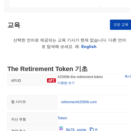
The Retirement Token (42069K) FAQ – 핵심
지표 및 시장 인사이트
교육
모든 교육
The Retirement Token (42069K)는 어디에서 구매할
수 있나요?
선택한 언어로 제공되는 교육 기사가 현재 없습니다. 다른 언어
The Retirement Token (42069K)는 centralized and decentralized
로 탐색해 보세요. 예:
English
.
암호화폐 거래소에서 널리 이용할 수 있습니다.
The Retirement Token의 현재 일일 거래량은 얼마인
가요?
The Retirement Token 기초
지난 24시간 동안 The Retirement Token의 거래량은
$0.00
.
복사
42069k-the-retirement-token
API ID
사용법 보기
The Retirement Token의 가격 범위 기록은 무엇인가
요?
웹 사이트
역대 최고가(ATH):
$0.002146
retirement42069k.com
역대 최저가(ATL):
$0.00
Token
자산 유형
The Retirement Token는 현재 ATH보다
~95.88%
낮게 거래되고
있습니다 .
Be78...pump
부
계약 주소