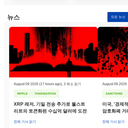
증 역할에 대한 보상으로 분배되는 스테이킹 보상이 포함되며, 악
의적인 행동이나 올바르게 검증하지 못한 경우에는 벌칙이 부과됩
뉴스
니다. 이러한 이중 메커니즘은 정직한 참여를 장려하고 네트워크를
모든 뉴스
손상시키려는 시도를 억제합니다. 추가적인 안전 장치로는 정기적
인 감사와 토큰 보유자가 의사 결정 과정에 참여할 수 있는 거버넌
스 프레임워크가 포함되어, 네트워크의 회복력과 적응력을 높입니
다.
퇴직 토큰은 어떤 논란이나 위험에 직면했나요?
퇴직 토큰은 출범 이후 규제 준수 및 시장 변동성에 대한 scrutiny
를 받았습니다. 2023년 초, 이 프로젝트는 재정 규정 준수와 관련
된 문제에 직면하여 운영 투명성과 거버넌스 구조에 대한 커뮤니티
내 논의가 촉발되었습니다. 팀은 법률 전문가와 협력하여 적용 가
능한 법률 및 규정에 부합하도록 준수 조치를 강화했습니다. 또한,
August 09 2026
(17 hours ago)
,
3 최소 읽기
August 09 2026
이 프로젝트는 시장 가치의 변동을 경험하여 투자자들 사이에서 토
큰의 안정성에 대한 우려를 불러일으켰습니다. 이러한 위험을 해결
RIPPLE
TOKENIZATION
SANCTIONS
하기 위해 팀은 유동성 제공 및 기존 금융 기관과의 파트너십을 포
XRP 레저, 기밀 전송 추가로 월스트
미국, '경제
함하여 시장 회복력을 개선하기 위한 일련의 업데이트를 시행했습
니다. 퇴직 토큰에 대한 지속적인 위험에는 암호화폐 공간에서 일
리트의 토큰화된 수십억 달러에 도전
암호화폐 거
반적인 잠재적 규제 변화 및 시장 역학이 포함됩니다. 팀은 정기적
인 감사, 커뮤니티 참여 및 운영 전략 및 위험 관리 관행에 대한 투
전체 기사 읽기
전체 기사 읽기
명한 커뮤니케이션을 통해 이러한 위험을 완화하고 있습니다.