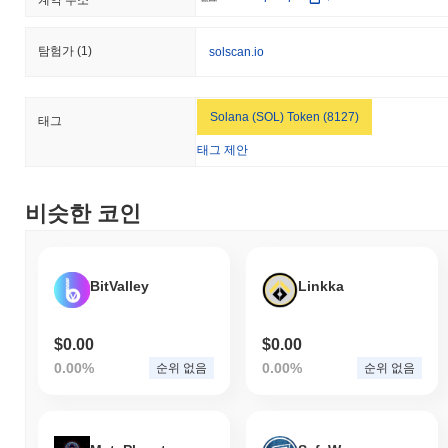
The Retirement Token는 더 넓은 암호화폐 시장과 비
교하여 어떤 성과를 내고 있나요?
탐험가
(1)
solscan.io
지난 7일 동안 The Retirement Token는
0.00%
상승하여
0.42%
의
상승을 기록한 전체 암호화폐 시장에 뒤처졌습니다. 이는 더 넓은
시장 모멘텀과 비교하여 42069K의 가격 움직임에서 일시적인 지
Solana (SOL) Token (8127)
태그
연을 나타냅니다.
태그 제안
비슷한 코인
BitValley
Linkka
$0.00
$0.00
0.00%
0.00%
순위 없음
순위 없음