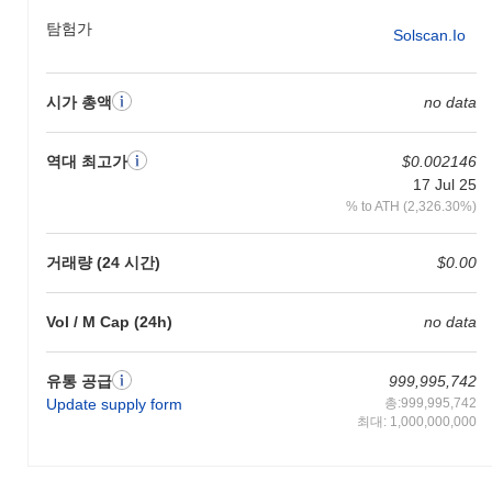
다. 또한, 퇴직 토큰은 다양한 금융 서비스 및 플랫폼과의 상호 운
탐험가
Solscan.io
용성을 강조하여 사용자가 기존 투자 포트폴리오와 쉽게 퇴직 저축
을 통합할 수 있도록 합니다. 그 생태계는 금융 기관 및 퇴직 계획
서비스와의 파트너십을 포함하여 사용자에게 유용성과 접근성을
시가 총액
no data
높입니다. 거버넌스 모델은 토큰 보유자가 의사 결정 과정에 참여
할 수 있도록 하여 개발 및 기능 향상에 대한 커뮤니티 주도 접근
방식을 촉진합니다. 전반적으로, 퇴직 토큰의 보안, 사용자 중심 디
역대 최고가
$0.002146
자인 및 전략적 파트너십의 조합은 암호화폐 환경 내에서 독특한
17 Jul 25
위치를 차지하며, 퇴직 저축자의 필요를 충족합니다.
% to ATH (2,326.30%)
퇴직 토큰으로 무엇을 할 수 있나요?
거래량 (24 시간)
$0.00
퇴직 토큰은 생태계 내에서 여러 실용적인 유틸리티를 제공합니다.
주로 거래 매개체로 기능하여 사용자가 가치를 원활하게 송금하고
받을 수 있도록 합니다. 보유자는 스테이킹에 참여하여 네트워크의
Vol / M Cap (24h)
no data
보안에 기여하면서 참여에 대한 보상을 받을 수 있습니다. 또한, 이
토큰은 거버넌스 기능을 제공하여 보유자가 프로젝트의 방향과 개
발에 영향을 미치는 제안에 투표할 수 있도록 합니다. 개발자에게
유통 공급
999,995,742
퇴직 토큰은 분산형 애플리케이션(dApp) 및 통합을 구축하기 위한
Update supply form
총:999,995,742
도구를 제공하여 생태계 내 혁신을 촉진합니다. 이 토큰은 또한 회
최대: 1,000,000,000
원 프로그램, 할인 또는 보상과 같은 다양한 오프체인 애플리케이
션에서 활용될 가능성이 높아, 거래 이상의 유용성을 높입니다. 게
다가, 생태계는 퇴직 토큰을 지원하는 지갑 및 마켓플레이스를 포