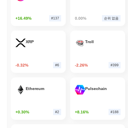
+16.49%
0.00%
#137
순위 없음
XRP
Troll
-0.32%
-2.26%
#6
#399
Ethereum
Pulsechain
+0.30%
+8.16%
#2
#188