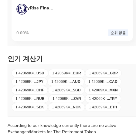
yRise Finance
0.00%
순위 없음
인기 계산기
1 42069K
=
...
USD
1 42069K
=
...
EUR
1 42069K
=
...
GBP
1 42069K
=
...
JPY
1 42069K
=
...
AUD
1 42069K
=
...
CAD
1 42069K
=
...
CHF
1 42069K
=
...
SGD
1 42069K
=
...
MXN
1 42069K
=
...
RUB
1 42069K
=
...
ZAR
1 42069K
=
...
TRY
1 42069K
=
...
SEK
1 42069K
=
...
NOK
1 42069K
=
...
ETH
According to our knowledge currently there are no active
Exchanges/Markets for The Retirement Token.