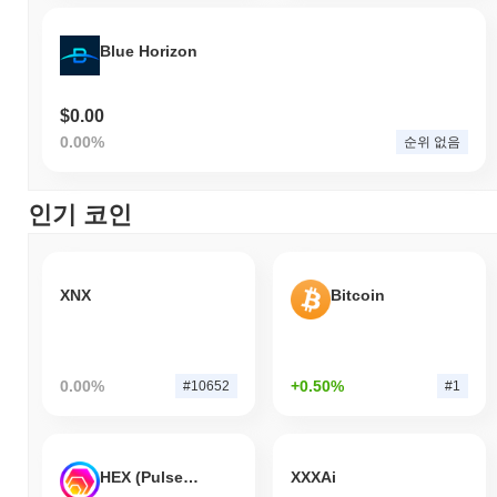
Blue Horizon
$0.00
0.00%
순위 없음
인기 코인
XNX
Bitcoin
0.00%
+0.50%
#10652
#1
HEX (Pulsechain)
XXXAi