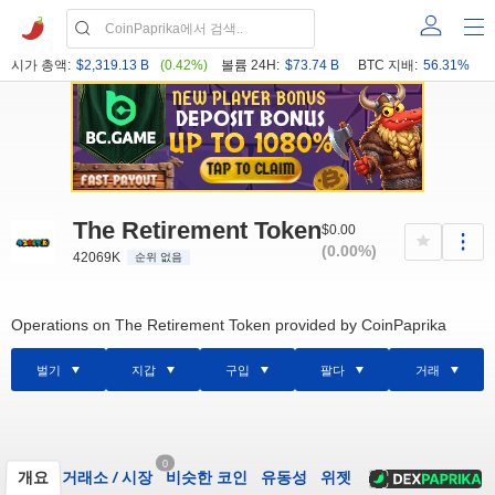
시가 총액:
$2,319.13 B
(0.42%)
볼륨 24H:
$73.74 B
BTC 지배:
56.31%
The Retirement Token
$0.00
(0.00%)
42069K
순위 없음
Operations on The Retirement Token provided by CoinPaprika
벌기
지갑
구입
팔다
거래
0
개요
거래소
/
시장
비슷한 코인
유동성
위젯