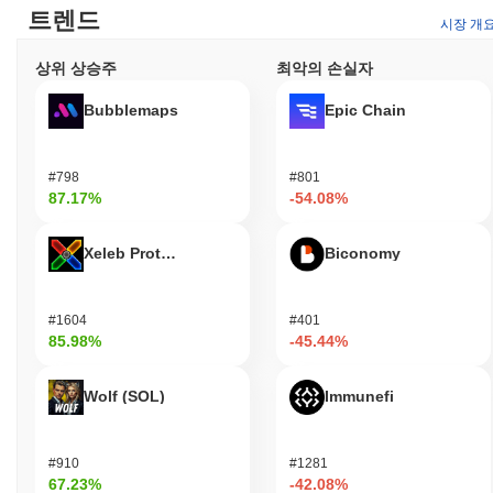
트렌드
함하여 사용자가 자산을 관리하고 다양한 서비스와 효율적으로 상
시장 개
호작용할 수 있도록 합니다. 전반적으로, 퇴직 토큰은 사용자 참여
를 증진하고 퇴직 계획 및 재정적 안전을 중심으로 활기찬 커뮤니
상위 상승주
최악의 손실자
티를 조성하기 위해 설계되었습니다.
Bubblemaps
Epic Chain
퇴직 토큰은 여전히 활동적이거나 관련성이 있나요?
퇴직 토큰은 최근 업데이트와 커뮤니티 참여를 통해 여전히 활동적
#798
#801
입니다. 2023년 9월 현재, 프로젝트는 생태계를 향상시키기 위한
87.17%
-54.08%
새로운 거버넌스 제안을 발표했으며, 이는 지속적인 개발과 커뮤니
티 참여를 나타냅니다. 이 토큰은 현재 여러 거래소에서 거래되고
있으며, 중간 거래량으로 일관된 시장 존재감을 유지하고 있어 암
Xeleb Protocol
Biconomy
호화폐 공간에서의 관련성을 반영합니다. 또한, 퇴직 토큰은 다양
한 금융 플랫폼과 파트너십을 구축하여 사용자가 퇴직 계획 도구
및 투자 전략에 토큰을 통합할 수 있도록 하고 있습니다. 이러한 통
#1604
#401
합은 암호화폐를 통해 재정적 미래를 확보하고자 하는 개인들에게
85.98%
-45.44%
유용성과 매력을 보여줍니다. 전반적으로, 이러한 지표들은 퇴직
토큰이 암호화폐 생태계 내에서 특히 퇴직 계획 및 투자 분야에서
Wolf (SOL)
Immunefi
지속적으로 관련성을 유지하고 있음을 지지합니다.
퇴직 토큰은 누구를 위해 설계되었나요?
#910
#1281
퇴직 토큰은 주로 개인 투자자와 퇴직자를 위해 설계되어, 그들이
67.23%
-42.08%
분산되고 투명한 투자 수단을 통해 재정적 미래를 확보할 수 있도