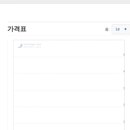
가격표
줌:
1d
5
4
3
2
1