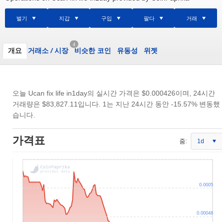
벌기
지갑
구입
팔다
거래
4
개요
거래소
/
시장
비슷한 코인
유동성
위젯
오늘 Ucan fix life in1day의 실시간 가격은
$0.000426
이며, 24시간
거래량은
$83,827.11
입니다. 1는 지난 24시간 동안 -15.57% 변동했
습니다.
가격표
줌:
1d
0.0005
0.00048