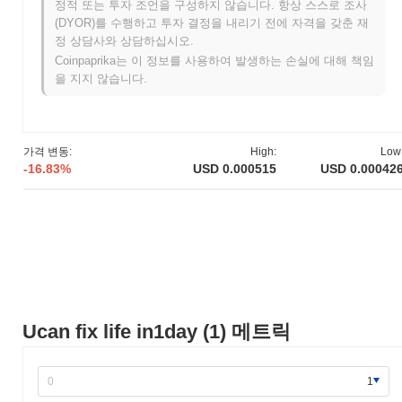
정적 또는 투자 조언을 구성하지 않습니다. 항상 스스로 조사
(DYOR)를 수행하고 투자 결정을 내리기 전에 자격을 갖춘 재
역대 최고가(ATH):
$0.007978
정 상담사와 상담하십시오.
역대 최저가(ATL):
Coinpaprika는 이 정보를 사용하여 발생하는 손실에 대해 책임
을 지지 않습니다.
Ucan fix life in1day는 현재 ATH보다
~94.66%
낮게 거래되고 있습
니다 .
Ucan fix life in1day의 현재 시가총액은 얼마인가요?
가격 변동:
High:
Low
Ucan fix life in1day의 시가총액은 약
$425 685.00
, 시장 규모별로
-16.83%
USD 0.000515
USD 0.00042
전 세계 #1707위에 랭크되어 있습니다입니다. 이 수치는 1 000
000 000개의 1 토큰 유통 공급량을 기준으로 계산됩니다.
Ucan fix life in1day는 더 넓은 암호화폐 시장과 비교
하여 어떤 성과를 내고 있나요?
지난 7일 동안 Ucan fix life in1day는
20.28%
상승하여
0.28%
의 하
락을 기록한 전체 암호화폐 시장을 앞질렀습니다. 이는 더 넓은 시
장 모멘텀과 비교하여 1의 가격 움직임에서 강력한 성과를 나타냅
Ucan fix life in1day (1) 메트릭
니다.
1