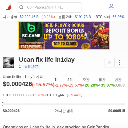
시가 총액:
$2,292.46 B
(-0.28%)
볼륨 24H:
$191.73 B
BTC 지배:
56.26%
Ucan fix life in1day
1
순위 1707
Ucan fix life in1day 1 가격:
1h
24h
주간
월간
년간
$0.000426
(-15.57%)
-1.77%
-15.57%
+20.28%
+39.97%
0.00%
ETH 0.00000022
(-15.78%)
BTC 0.0
661
(-15.44%)
8
$0.000426
24시간 범위
$0.000515
Operations on Ucan fix life in1day provided by CoinPaprika