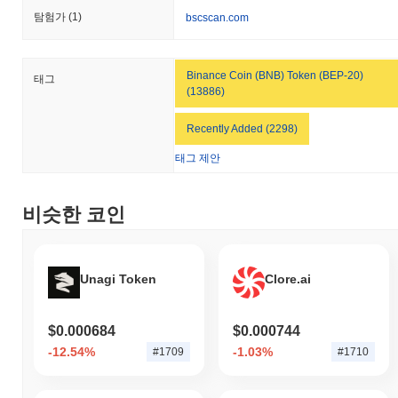
탐험가
(1)
bscscan.com
Binance Coin (BNB) Token (BEP-20)
태그
(13886)
Recently Added (2298)
태그 제안
비슷한 코인
Unagi Token
Clore.ai
$0.000684
$0.000744
-12.54%
-1.03%
#1709
#1710