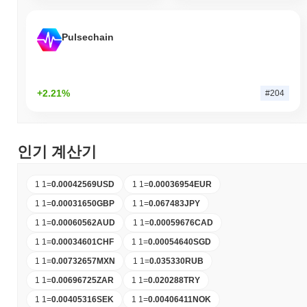
Pulsechain
+2.21%
#204
인기 계산기
1 1
=
0.00042569
USD
1 1
=
0.00036954
EUR
1 1
=
0.00031650
GBP
1 1
=
0.067483
JPY
1 1
=
0.00060562
AUD
1 1
=
0.00059676
CAD
1 1
=
0.00034601
CHF
1 1
=
0.00054640
SGD
1 1
=
0.00732657
MXN
1 1
=
0.035330
RUB
1 1
=
0.00696725
ZAR
1 1
=
0.020288
TRY
1 1
=
0.00405316
SEK
1 1
=
0.00406411
NOK