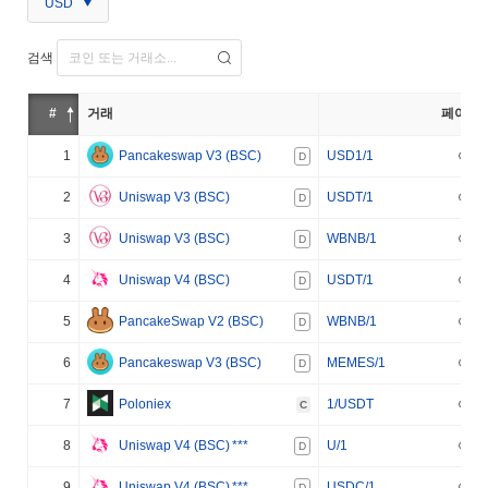
USD
검색
#
거래
페어
1
Pancakeswap V3 (BSC)
USD1/1
D
2
Uniswap V3 (BSC)
USDT/1
D
3
Uniswap V3 (BSC)
WBNB/1
D
4
Uniswap V4 (BSC)
USDT/1
D
5
PancakeSwap V2 (BSC)
WBNB/1
D
6
Pancakeswap V3 (BSC)
MEMES/1
D
7
Poloniex
1/USDT
C
8
Uniswap V4 (BSC)
***
U/1
D
9
Uniswap V4 (BSC)
***
USDC/1
D