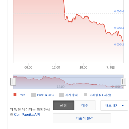
0.00046
0.00044
0.00042
06:00
12:00
18:00
7. 8월
12:00
7. 8월
Price
Price in BTC
시가 총액
거래량 (24 시간)
선형
대수
내보내기
더 많은 데이터는 확인하세
요
CoinPaprika API
기술적 분석