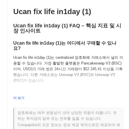
Ucan fix life in1day (1)
Ucan fix life in1day (1) FAQ – 핵심 지표 및 시
장 인사이트
Ucan fix life in1day (1)는 어디에서 구매할 수 있나
요?
Ucan fix life in1day (1)는 centralized 암호화폐 거래소에서 널리 이
용할 수 있습니다. 가장 활발한 플랫폼은 Pancakeswap V3 (BSC)
이며, USD1/1 거래 쌍은 24시간 거래량이
$52 245.41
이상을 기록
했습니다. 다른 거래소로는 Uniswap V3 (BSC)와 Uniswap V3
(BSC)가 있습니다.
Ucan fix life in1day의 현재 일일 거래량은 얼마인가
요?
더 보기
지난 24시간 동안 Ucan fix life in1day의 거래량은
$83,827.11
, 전
날 대비
75.13%
감소를 보여줍니다. 이는 거래 활동의 단기적인 감
암호화폐는 매우 변동성이 크며 상당한 위험이 따릅니다. 귀
소를 나타냅니다.
하는 투자금의 일부 또는 전부를 잃을 수 있습니다.
Coinpaprika의 모든 정보는 정보 제공 목적으로만 제공되며 재
Ucan fix life in1day의 가격 범위 기록은 무엇인가요?