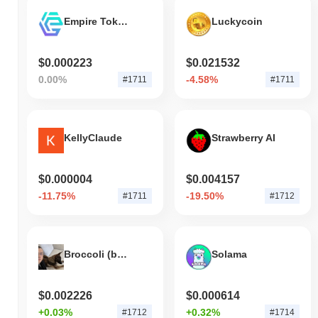
Empire Token
Luckycoin
$0.000223
$0.021532
0.00%
-4.58%
#1711
#1711
KellyClaude
Strawberry AI
$0.000004
$0.004157
-11.75%
-19.50%
#1711
#1712
Broccoli (broccolibnb.org)
Solama
$0.002226
$0.000614
+0.03%
+0.32%
#1712
#1714