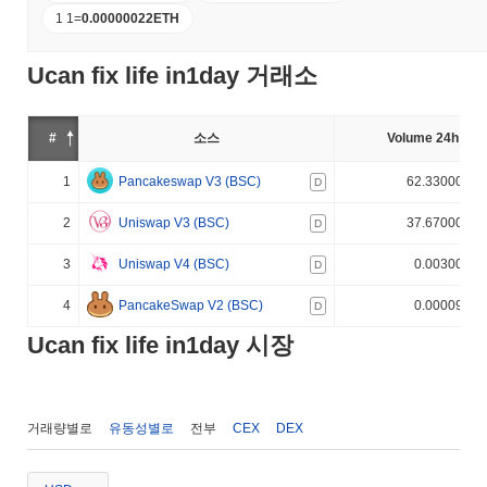
1 1
=
0.00000022
ETH
Ucan fix life in1day 거래소
#
소스
Volume 24h (%)
1
Pancakeswap V3 (BSC)
62.330000%
D
2
Uniswap V3 (BSC)
37.670000%
D
3
Uniswap V4 (BSC)
0.003000%
D
4
PancakeSwap V2 (BSC)
0.000090%
D
Ucan fix life in1day 시장
거래량별로
유동성별로
전부
CEX
DEX