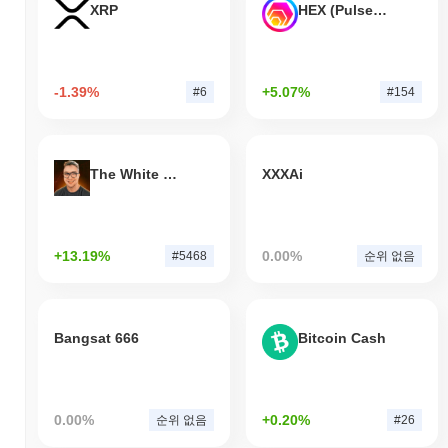
XRP
HEX (Pulsechain)
-1.39%
+5.07%
#6
#154
The White Bull
XXXAi
+13.19%
0.00%
#5468
순위 없음
Bangsat 666
Bitcoin Cash
0.00%
+0.20%
순위 없음
#26