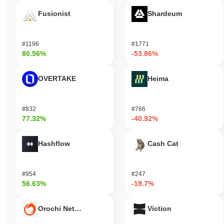
Fusionist
Shardeum
#1196
#1771
80.56%
-53.86%
OVERTAKE
Heima
#832
#766
77.32%
-40.92%
Hashflow
Cash Cat
#954
#247
56.63%
-18.7%
Orochi Network
Viction