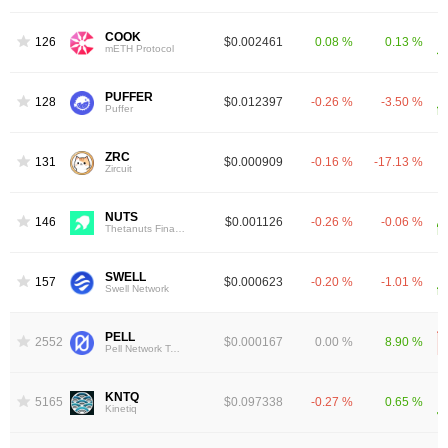
COOK
1262
$0.002461
0.08 %
0.13 %
mETH Protocol
PUFFER
1281
$0.012397
-0.26 %
-3.50 %
Puffer
ZRC
1313
$0.000909
-0.16 %
-17.13 %
Zircuit
NUTS
1460
$0.001126
-0.26 %
-0.06 %
Thetanuts Finance
SWELL
1572
$0.000623
-0.20 %
-1.01 %
Swell Network
PELL
2552
$0.000167
0.00 %
8.90 %
Pell Network Token
KNTQ
5165
$0.097338
-0.27 %
0.65 %
Kinetiq