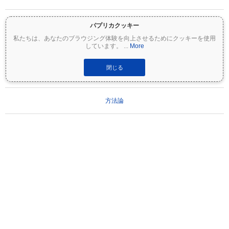
コンタクト
パプリカクッキー
私たちは、あなたのブラウジング体験を向上させるためにクッキーを使用
しています。
...
More
すべてのコイン
閉じる
用語集
方法論
プライバシーポリシー
利用規約
重要な免責事項：
暗号資産は非常にボラティリティが高く、重大なリスクを伴いま
す。投資額の一部または全額を失う可能性があります。Coinpaprikaのすべての情報は
情報提供のみを目的としており、財務または投資のアドバイスを構成するものではあ
りません。投資判断を行う前に、必ずご自身で調査（DYOR）を行い、資格のあるファ
イナンシャルアドバイザーに相談してください。Coinpaprikaは、この情報の使用に起
因するいかなる損失についても責任を負いません。