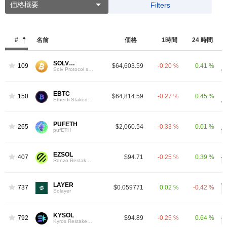
価格概要
Filters
#
名前
価格
1時間
24 時間
SOLVBTC
109
$64,603.59
-0.20 %
0.41 %
Solv Protocol solvBTC
EBTC
150
$64,814.59
-0.27 %
0.45 %
Ether.fi Staked BTC
PUFETH
265
$2,060.54
-0.33 %
0.01 %
pufETH
EZSOL
407
$94.71
-0.25 %
0.39 %
Renzo Restaked SOL
LAYER
737
$0.059771
0.02 %
-0.42 %
Solayer
KYSOL
792
$94.89
-0.25 %
0.64 %
Kyros Restaked SOL