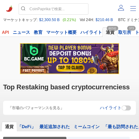
マーケットキャップ:
$2,300.50 B
(0.21%)
Vol 24H:
$210.46 B
BTC ドミナ
60741
373
API
ニュース
教育
マーケット概要
ハイライト
通貨
取引所
Top Restaking based cryptocurrenciess
ハイライト
「市場のパフォーマンスを見る」
通貨
「DeFi」
最近追加された
ミームコイン
「最も訪問された