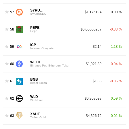
SYRUPUSDC
57
$1.176194
0.00 %
SyrupUSDC
PEPE
58
$0.00000287
-0.33 %
Pepe
ICP
59
$2.14
1.18 %
Internet Computer
WETH
60
$1,921.89
-0.04 %
Binance-Peg Ethereum Token
BGB
61
$1.65
-0.05 %
Bitget Token
WLD
62
$0.308098
0.59 %
Worldcoin
XAUT
63
$4,326.72
0.01 %
Tether Gold