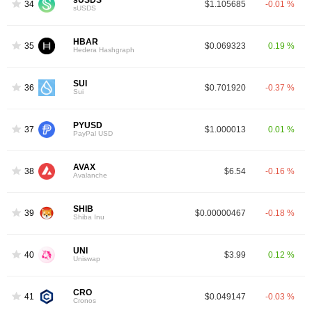
sUSDS
34
$1.105685
-0.01 %
sUSDS
HBAR
35
$0.069323
0.19 %
Hedera Hashgraph
SUI
36
$0.701920
-0.37 %
Sui
PYUSD
37
$1.000013
0.01 %
PayPal USD
AVAX
38
$6.54
-0.16 %
Avalanche
SHIB
39
$0.00000467
-0.18 %
Shiba Inu
UNI
40
$3.99
0.12 %
Uniswap
CRO
41
$0.049147
-0.03 %
Cronos