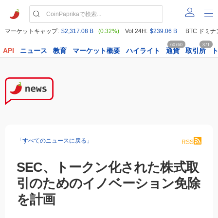
マーケットキャップ:
$2,317.08 B
(0.32%)
Vol 24H:
$239.06 B
BTC ドミナ
60760
371
API
ニュース
教育
マーケット概要
ハイライト
通貨
取引所
「すべてのニュースに戻る」
RSS
SEC、トークン化された株式取
引のためのイノベーション免除
を計画