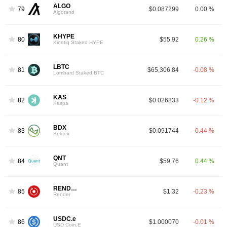
ALGO
79
$0.087299
0.00 %
Algorand
KHYPE
80
$55.92
0.26 %
Kinetiq Staked HYPE
LBTC
81
$65,306.84
-0.08 %
Lombard Staked BTC
KAS
82
$0.026833
-0.12 %
Kaspa
BDX
83
$0.091744
-0.44 %
Beldex
QNT
84
$59.76
0.44 %
Quant
RENDER
85
$1.32
-0.23 %
Render
USDC.e
86
$1.000070
-0.01 %
USD Coin.E