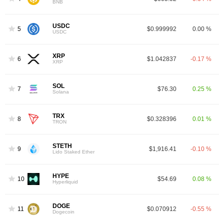
BNB
USDC
5
$0.999992
0.00 %
USDC
XRP
6
$1.042837
-0.17 %
XRP
SOL
7
$76.30
0.25 %
Solana
TRX
8
$0.328396
0.01 %
TRON
STETH
9
$1,916.41
-0.10 %
Lido Staked Ether
HYPE
10
$54.69
0.08 %
Hyperliquid
DOGE
11
$0.070912
-0.55 %
Dogecoin