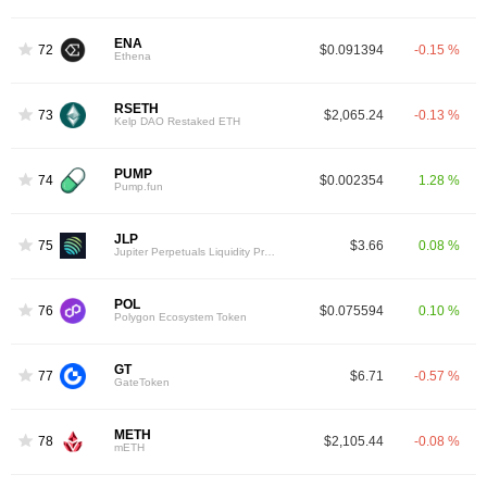
ENA
72
$0.091394
-0.15 %
Ethena
RSETH
73
$2,065.24
-0.13 %
Kelp DAO Restaked ETH
PUMP
74
$0.002354
1.28 %
Pump.fun
JLP
75
$3.66
0.08 %
Jupiter Perpetuals Liquidity Provider Token
POL
76
$0.075594
0.10 %
Polygon Ecosystem Token
GT
77
$6.71
-0.57 %
GateToken
METH
78
$2,105.44
-0.08 %
mETH