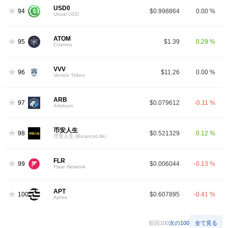
USD0
94
$0.998864
0.00 %
Usual USD
ATOM
95
$1.39
0.29 %
Cosmos
VVV
96
$11.26
0.00 %
Venice Token
ARB
97
$0.079612
-0.11 %
Arbitrum
币安人生
98
$0.521329
0.12 %
币安人生 (BinanceLife)
FLR
99
$0.006044
-0.13 %
Flare Network
APT
100
$0.607895
-0.41 %
Aptos
前回100
次の100
全て見る