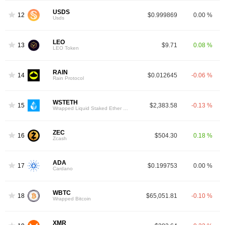
USDS
12
$0.999869
0.00 %
Usds
LEO
13
$9.71
0.08 %
LEO Token
RAIN
14
$0.012645
-0.06 %
Rain Protocol
WSTETH
15
$2,383.58
-0.13 %
Wrapped Liquid Staked Ether 2.0
ZEC
16
$504.30
0.18 %
Zcash
ADA
17
$0.199753
0.00 %
Cardano
WBTC
18
$65,051.81
-0.10 %
Wrapped Bitcoin
XMR