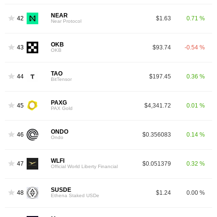
NEAR
42
$1.63
0.71 %
Near Protocol
OKB
43
$93.74
-0.54 %
OKB
TAO
44
$197.45
0.36 %
BitTensor
PAXG
45
$4,341.72
0.01 %
PAX Gold
ONDO
46
$0.356083
0.14 %
Ondo
WLFI
47
$0.051379
0.32 %
Official World Liberty Financial
SUSDE
48
$1.24
0.00 %
Ethena Staked USDe