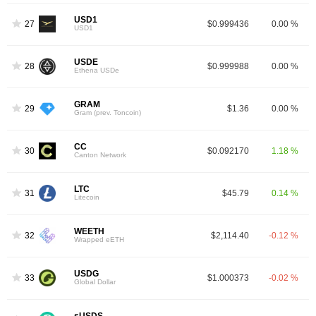
USD1
27
$0.999436
0.00 %
USD1
USDE
28
$0.999988
0.00 %
Ethena USDe
GRAM
29
$1.36
0.00 %
Gram (prev. Toncoin)
CC
30
$0.092170
1.18 %
Canton Network
LTC
31
$45.79
0.14 %
Litecoin
WEETH
32
$2,114.40
-0.12 %
Wrapped eETH
USDG
33
$1.000373
-0.02 %
Global Dollar