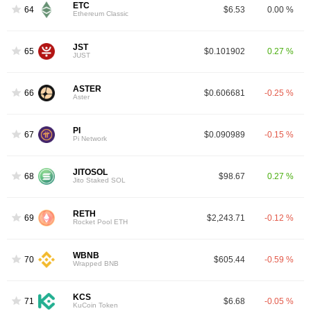
ETC
64
$6.53
0.00 %
Ethereum Classic
JST
65
$0.101902
0.27 %
JUST
ASTER
66
$0.606681
-0.25 %
Aster
PI
67
$0.090989
-0.15 %
Pi Network
JITOSOL
68
$98.67
0.27 %
Jito Staked SOL
RETH
69
$2,243.71
-0.12 %
Rocket Pool ETH
WBNB
70
$605.44
-0.59 %
Wrapped BNB
KCS
71
$6.68
-0.05 %
KuCoin Token