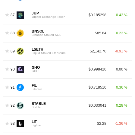
JUP
87
$0.185298
0.42 %
Jupiter Exchange Token
BNSOL
88
$85.84
0.22 %
Binance Staked SOL
LSETH
89
$2,142.70
-0.91 %
Liquid Staked Ethereum
GHO
90
$0.998420
0.00 %
GHO
FIL
91
$0.718510
0.36 %
Filecoin
STABLE
92
$0.033041
0.28 %
Stable
LIT
93
$2.28
-1.36 %
Lighter