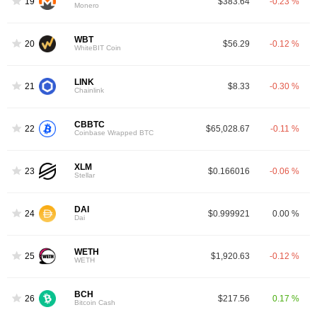
19
$383.64
-0.23 %
Monero
WBT
20
$56.29
-0.12 %
WhiteBIT Coin
LINK
21
$8.33
-0.30 %
Chainlink
CBBTC
22
$65,028.67
-0.11 %
Coinbase Wrapped BTC
XLM
23
$0.166016
-0.06 %
Stellar
DAI
24
$0.999921
0.00 %
Dai
WETH
25
$1,920.63
-0.12 %
WETH
BCH
26
$217.56
0.17 %
Bitcoin Cash