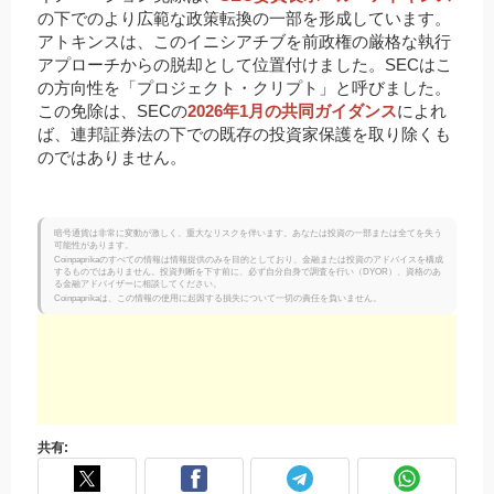
の下でのより広範な政策転換の一部を形成しています。
アトキンスは、このイニシアチブを前政権の厳格な執行
アプローチからの脱却として位置付けました。SECはこ
の方向性を「プロジェクト・クリプト」と呼びました。
この免除は、SECの
2026年1月の共同ガイダンス
によれ
ば、連邦証券法の下での既存の投資家保護を取り除くも
のではありません。
暗号通貨は非常に変動が激しく、重大なリスクを伴います。あなたは投資の一部または全てを失う
可能性があります。
Coinpaprikaのすべての情報は情報提供のみを目的としており、金融または投資のアドバイスを構成
するものではありません。投資判断を下す前に、必ず自分自身で調査を行い（DYOR）、資格のあ
る金融アドバイザーに相談してください。
Coinpaprikaは、この情報の使用に起因する損失について一切の責任を負いません。
共有: