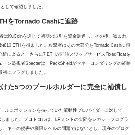
口として確認しました。
THをTornado Cashに追跡
者はKuCoinを通じて初期の取引を資金調達し、その後、盗まれ
、約810 ETHを得ました。攻撃者はその大部分をTornado Cashに預
分析によると、さらに7 ETHが即時スワップサービスFixedFloatを
監視者Specterは、PeckShieldがマネーロンダリングの経路
最初にフラグしました。
を受けた5つのプールホルダーに完全に補償し
推奨プールにポジションを持っていた流動性プロバイダーに対して、
認しました。プロトコルは、LPミントの欠陥をレガシープログラ
し、キーの侵害や権限レベルの問題ではないとし、現在のプログ