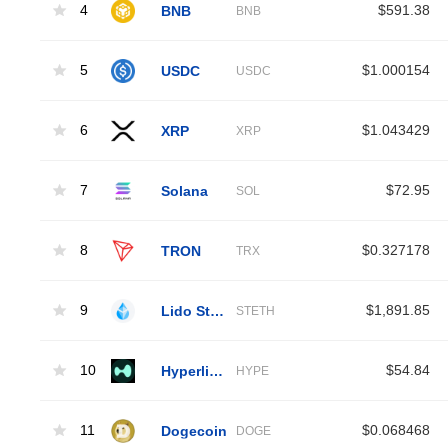
4
BNB
$591.38
BNB
5
USDC
$1.000154
USDC
6
XRP
$1.043429
XRP
7
Solana
$72.95
SOL
8
TRON
$0.327178
TRX
9
Lido Staked Ether
$1,891.85
STETH
10
Hyperliquid
$54.84
HYPE
11
Dogecoin
$0.068468
DOGE