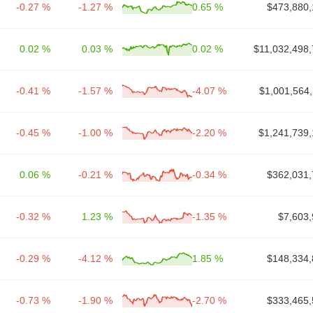
-0.27 %
-1.27 %
0.65 %
$473,880,
0.02 %
0.03 %
0.02 %
$11,032,498,
-0.41 %
-1.57 %
-4.07 %
$1,001,564
-0.45 %
-1.00 %
-2.20 %
$1,241,739,
0.06 %
-0.21 %
-0.34 %
$362,031,
-0.32 %
1.23 %
-1.35 %
$7,603,
-0.29 %
-4.12 %
1.85 %
$148,334,
-0.73 %
-1.90 %
-2.70 %
$333,465,