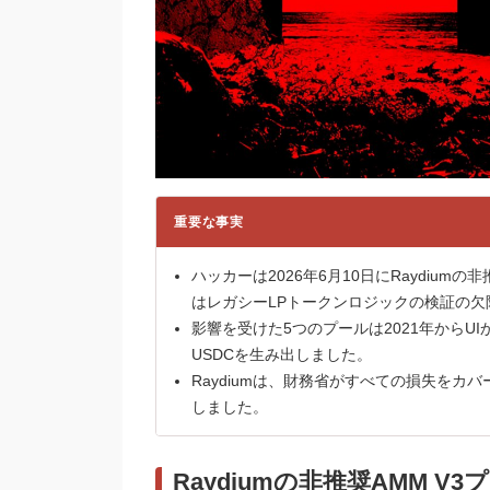
重要な事実
ハッカーは2026年6月10日にRaydium
はレガシーLPトークンロジックの検証の欠
影響を受けた5つのプールは2021年からUIから退
USDCを生み出しました。
Raydiumは、財務省がすべての損失を
しました。
Raydiumの非推奨AMM V