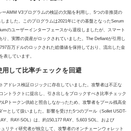
シーAMM V3プログラムの検証の欠陥を利用し、5つの非推奨の
き出しました。このプログラムは2021年にその基盤となったSerum
diumのユーザーインターフェースから退役しましたが、スマート
、実際の資産がロックされていました。The Defiantが引用し
umは約797百万ドルのロックされた総価値を保持しており、流出した金
満を表しています。
使用して比率チェックを回避
ントアドレス検証ロジックに存在していました。攻撃者は不正な
のコントラクトに提出し、引き出しをブロックすべき比率チェック
のLPトークン供給と照合しなかったため、攻撃者をプール残高全
して扱いました。影響を受けた5つのプール（Sollet USDT-
-RAY、RAY-SOL）は、約150,177 RAY、5,603 SOL、および
数のセキュリティ研究者が独立して、攻撃者のオンチェーンウォレット