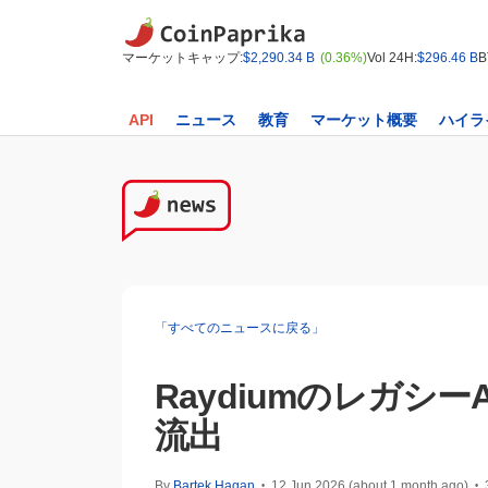
マーケットキャップ:
$2,290.34 B
(0.36%)
Vol 24H:
$296.46 B
B
API
ニュース
教育
マーケット概要
ハイラ
「すべてのニュースに戻る」
Raydiumのレガシ
流出
By
Bartek Hagan
12 Jun 2026 (about 1 month ago)
•
•