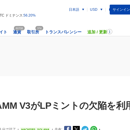
日本語
サインイン
USD
TC ドミナンス:
56.20%
60708
374
イト
通貨
取引所
トランスパレンシー
追加 / 更新
ーAMM V3がLPミントの欠陥を
3 分で読了
共有:
•
HACKERS
SOLANA
•
•