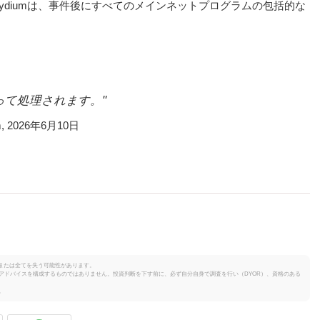
ydiumは、事件後にすべてのメインネットプログラムの包括的な
よって処理されます。"
, 2026年6月10日
または全てを失う可能性があります。
投資のアドバイスを構成するものではありません。投資判断を下す前に、必ず自分自身で調査を行い（DYOR）、資格のある
。