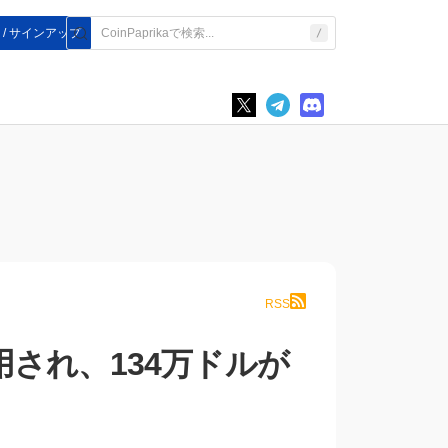
 / サインアップ
RSS
利用され、134万ドルが