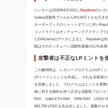
ハッカーは2026年6月10日に
Raydium
のレガ
Solana流動性プールから約134万ドルを引
オーダーブックのシャットダウンに伴いRay
コントラクトはオンチェーンでアクティブであり
たDefiLlamaのデータによると、Raydi
額はそのオンチェーン流動性基盤の0.2%未
攻撃者は不正なLPミントを
この脆弱性は、レガシープログラムのLPミ
LPトークンミントを作成し、それを非推奨
を回避しました。プログラムはミントを実際
体に対する権利を持つ正当な流動性プロバイダーと
RAY、Sollet ETH-RAY、SRM-RAY、USDC
893,700 USDCを生み出しました。複