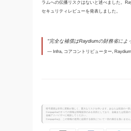
ラムへの伝播リスクはないと述べました。Ra
セキュリティレビューを発表しました。
"完全な補償はRaydiumの財務省に
— Infra, コアコントリビューター, Raydium
暗号通貨は非常に変動が激しく、重大なリスクを伴います。あなたは投資の一部
Coinpaprikaのすべての情報は情報提供のみを目的としており、金融または
金融アドバイザーに相談してください。
Coinpaprikaは、この情報の使用に起因する損失について一切の責任を負いません