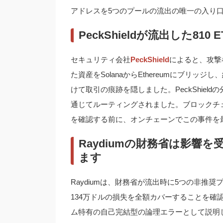
アドレスを5つのプールの流出の唯一の入り
PeckShieldが流出した810 E
セキュリティ会社
PeckShield
によると、攻撃
た資産をSolanaからEthereumにブリッジし
けて取引の痕跡を隠しました。PeckShieldの
通じてルーティングされました。ブロックチェーン
を確認する前に、オンチェーンでこの事件を
Raydiumの財務省は影響
ます
Raydiumは、財務省が流出時に5つの非
134万ドルの損失を全額カバーすることを確
ム特有の自己完結型の論理エラーとして説明