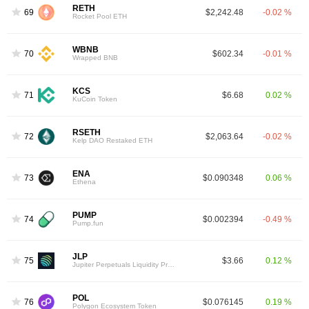
RETH
69
$2,242.48
-0.02 %
Rocket Pool ETH
WBNB
70
$602.34
-0.01 %
Wrapped BNB
KCS
71
$6.68
0.02 %
KuCoin Token
RSETH
72
$2,063.64
-0.02 %
Kelp DAO Restaked ETH
ENA
73
$0.090348
0.06 %
Ethena
PUMP
74
$0.002394
-0.49 %
Pump.fun
JLP
75
$3.66
0.12 %
Jupiter Perpetuals Liquidity Provider Token
POL
76
$0.076145
0.19 %
Polygon Ecosystem Token