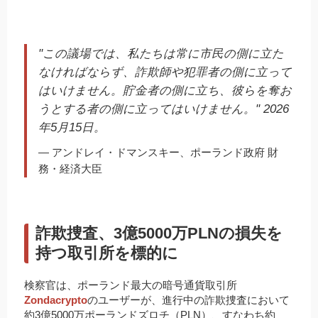
"この議場では、私たちは常に市民の側に立た
なければならず、詐欺師や犯罪者の側に立って
はいけません。貯金者の側に立ち、彼らを奪お
うとする者の側に立ってはいけません。" 2026
年5月15日。
— アンドレイ・ドマンスキー、ポーランド政府 財
務・経済大臣
詐欺捜査、3億5000万PLNの損失を
持つ取引所を標的に
検察官は、ポーランド最大の暗号通貨取引所
Zondacrypto
のユーザーが、進行中の詐欺捜査において
約3億5000万ポーランドズロチ（PLN）、すなわち約