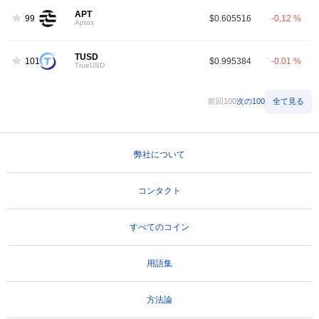
APT
99
$0.605516
-0.12 %
Aptos
TUSD
101
$0.995384
-0.01 %
TrueUSD
前回100
次の100
全て見る
弊社について
コンタクト
すべてのコイン
用語集
方法論