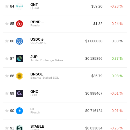
QNT
84
$59.20
-0.23 %
Quant
RENDER
85
$1.32
-0.24 %
Render
USDC.e
86
$1.000030
0.00 %
USD Coin.E
JUP
87
$0.185896
0.77 %
Jupiter Exchange Token
BNSOL
88
$85.79
0.08 %
Binance Staked SOL
GHO
89
$0.998467
-0.01 %
GHO
FIL
90
$0.716124
-0.01 %
Filecoin
STABLE
91
$0.033034
-0.25 %
Stable