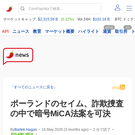
マーケットキャップ:
$2,315.59 B
(0.22%)
Vol 24H:
$102.18 B
BTC ドミナ
60758
371
API
ニュース
教育
マーケット概要
ハイライト
通貨
取引所
「すべてのニュースに戻る」
RSS
ポーランドのセイム、詐欺捜査
の中で暗号MiCA法案を可決
By
Bartek Hagan
16 May 2026 (3 months ago)
2 分で読了
•
•
•
POLAND
MICA
•