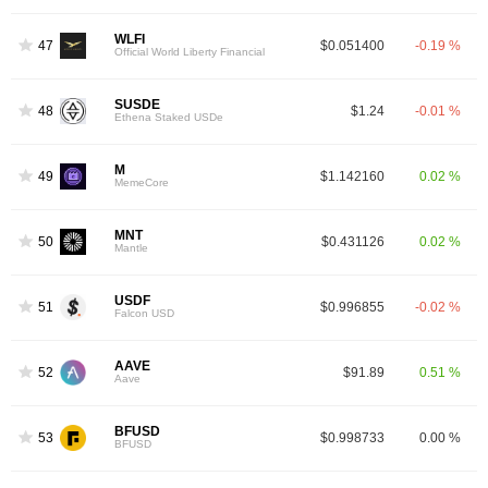
WLFI
47
$0.051400
-0.19 %
Official World Liberty Financial
SUSDE
48
$1.24
-0.01 %
Ethena Staked USDe
M
49
$1.142160
0.02 %
MemeCore
MNT
50
$0.431126
0.02 %
Mantle
USDF
51
$0.996855
-0.02 %
Falcon USD
AAVE
52
$91.89
0.51 %
Aave
BFUSD
53
$0.998733
0.00 %
BFUSD