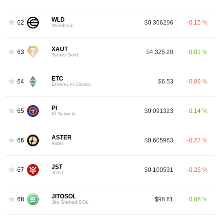
WLD
62
$0.306296
-0.15 %
Worldcoin
XAUT
63
$4,325.20
0.01 %
Tether Gold
ETC
64
$6.53
-0.09 %
Ethereum Classic
PI
65
$0.091323
0.14 %
Pi Network
ASTER
66
$0.605963
-0.27 %
Aster
JST
67
$0.100531
-0.25 %
JUST
JITOSOL
68
$98.61
0.08 %
Jito Staked SOL