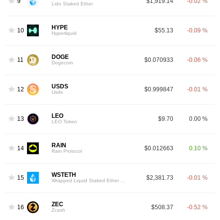
9
$1,919.14
-0.02 %
Lido Staked Ether
HYPE
10
$55.13
-0.09 %
Hyperliquid
DOGE
11
$0.070933
-0.06 %
Dogecoin
USDS
12
$0.999847
-0.01 %
Usds
LEO
13
$9.70
0.00 %
LEO Token
RAIN
14
$0.012663
0.10 %
Rain Protocol
WSTETH
15
$2,381.73
-0.01 %
Wrapped Liquid Staked Ether 2.0
ZEC
16
$508.37
-0.52 %
Zcash