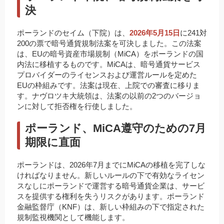
決
ポーランドのセイム（下院）は、
2026年5月15日
に241対
200の票で暗号通貨規制法案を可決しました。この法案
は、EUの暗号資産市場規制（MiCA）をポーランドの国
内法に移植するものです。MiCAは、暗号通貨サービス
プロバイダーのライセンスおよび運営ルールを定めた
EUの枠組みです。法案は現在、上院での審査に移りま
す。ナヴロツキ大統領は、法案の以前の2つのバージョ
ンに対して拒否権を行使しました。
ポーランド、MiCA遵守のための7月
期限に直面
ポーランドは、2026年7月までにMiCAの移植を完了しな
ければなりません。新しいルールの下で有効なライセン
スなしにポーランドで運営する暗号通貨企業は、サービ
スを提供する権利を失うリスクがあります。ポーランド
金融監督庁（KNF）は、新しい枠組みの下で指定された
規制監視機関として機能します。