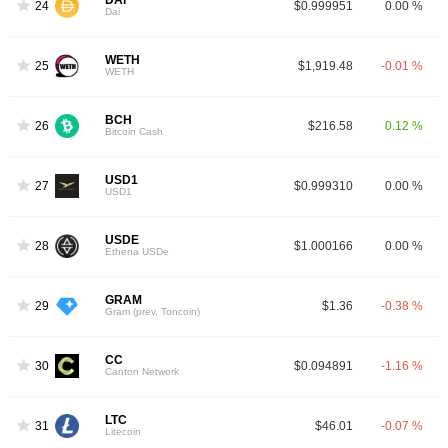
DAI
24
$0.999951
0.00 %
Dai
WETH
25
$1,919.48
-0.01 %
WETH
BCH
26
$216.58
0.12 %
Bitcoin Cash
USD1
27
$0.999310
0.00 %
USD1
USDE
28
$1.000166
0.00 %
Ethena USDe
GRAM
29
$1.36
-0.38 %
Gram (prev. Toncoin)
CC
30
$0.094891
-1.16 %
Canton Network
LTC
31
$46.01
-0.07 %
Litecoin