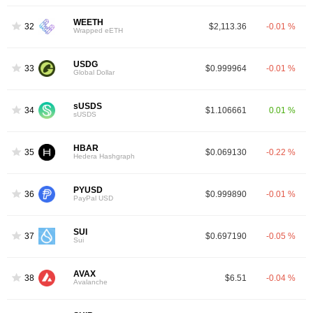
WEETH
32
$2,113.36
-0.01 %
Wrapped eETH
USDG
33
$0.999964
-0.01 %
Global Dollar
sUSDS
34
$1.106661
0.01 %
sUSDS
HBAR
35
$0.069130
-0.22 %
Hedera Hashgraph
PYUSD
36
$0.999890
-0.01 %
PayPal USD
SUI
37
$0.697190
-0.05 %
Sui
AVAX
38
$6.51
-0.04 %
Avalanche