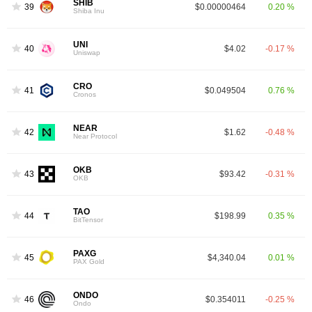
SHIB
39
$0.00000464
0.20 %
Shiba Inu
UNI
40
$4.02
-0.17 %
Uniswap
CRO
41
$0.049504
0.76 %
Cronos
NEAR
42
$1.62
-0.48 %
Near Protocol
OKB
43
$93.42
-0.31 %
OKB
TAO
44
$198.99
0.35 %
BitTensor
PAXG
45
$4,340.04
0.01 %
PAX Gold
ONDO
46
$0.354011
-0.25 %
Ondo