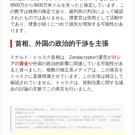
9500万から9600万米ドルを失ったと推定しています。こ
の数字は検察の推定であり、裁判所の判決によって確認
されたものではありません。捜査官は依然として活動中
であり、捜査が続くにつれて損失が増加する可能性があ
ります。
首相、外国の政治的干渉を主張
ドナルド・トゥスク首相は、Zondacryptoの運営が
ロシ
アの資金
や外国の政治的影響に関連している可能性があ
ると述べました。複数の独立系メディアは、この発言を
トゥスクに直接帰属させています。この主張は独立して
確認されていません。トゥスクは、規制法案に関する議
会の討論の文脈でこの発言を行いました。
暗号通貨は非常に変動が激しく、重大なリスクを伴います。あなたは投資の一部または全てを失う
可能性があります。
Coinpaprikaのすべての情報は情報提供のみを目的としており、金融または投資のアドバイスを構成
するものではありません。投資判断を下す前に、必ず自分自身で調査を行い（DYOR）、資格のあ
る金融アドバイザーに相談してください。
Coinpaprikaは、この情報の使用に起因する損失について一切の責任を負いません。