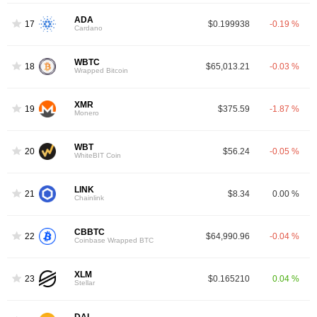
ADA
17
$0.199938
-0.19 %
Cardano
WBTC
18
$65,013.21
-0.03 %
Wrapped Bitcoin
XMR
19
$375.59
-1.87 %
Monero
WBT
20
$56.24
-0.05 %
WhiteBIT Coin
LINK
21
$8.34
0.00 %
Chainlink
CBBTC
22
$64,990.96
-0.04 %
Coinbase Wrapped BTC
XLM
23
$0.165210
0.04 %
Stellar