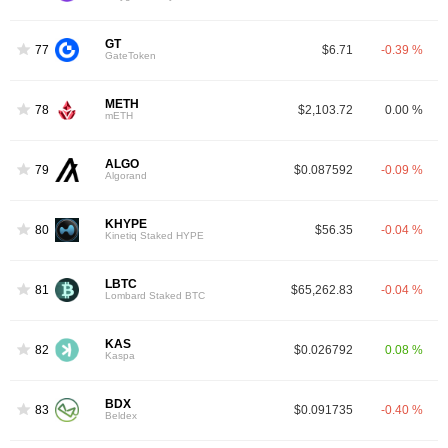
GT
77
$6.71
-0.39 %
GateToken
METH
78
$2,103.72
0.00 %
mETH
ALGO
79
$0.087592
-0.09 %
Algorand
KHYPE
80
$56.35
-0.04 %
Kinetiq Staked HYPE
LBTC
81
$65,262.83
-0.04 %
Lombard Staked BTC
KAS
82
$0.026792
0.08 %
Kaspa
BDX
83
$0.091735
-0.40 %
Beldex