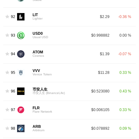
LIT
92
$2.29
-0.36 %
Lighter
USD0
93
$0.998882
0.00 %
Usual USD
ATOM
94
$1.39
-0.07 %
Cosmos
VVV
95
$11.28
0.33 %
Venice Token
币安人生
96
$0.523080
0.43 %
币安人生 (BinanceLife)
FLR
97
$0.006105
0.33 %
Flare Network
ARB
98
$0.078892
0.09 %
Arbitrum