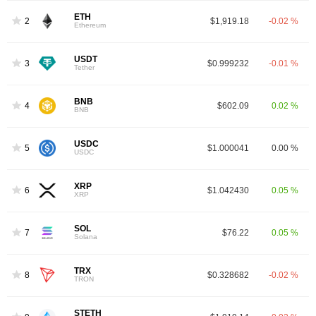
ETH
2
$1,919.18
-0.02 %
Ethereum
USDT
3
$0.999232
-0.01 %
Tether
BNB
4
$602.09
0.02 %
BNB
USDC
5
$1.000041
0.00 %
USDC
XRP
6
$1.042430
0.05 %
XRP
SOL
7
$76.22
0.05 %
Solana
TRX
8
$0.328682
-0.02 %
TRON
STETH