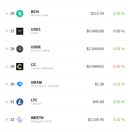
BCH
26
$213.34
0.30 %
Bitcoin Cash
USD1
27
$0.999268
0.00 %
USD1
USDE
28
$1.000046
0.01 %
Ethena USDe
CC
29
$0.099655
-0.50 %
Canton Network
GRAM
30
$1.38
0.21 %
Gram (prev. Toncoin)
LTC
31
$45.68
0.53 %
Litecoin
WEETH
32
$2,108.40
0.31 %
Wrapped eETH