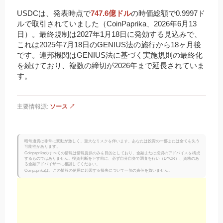
USDCは、発表時点で
747.6億ドル
の時価総額で0.9997ド
ルで取引されていました（CoinPaprika、2026年6月13
日）。最終規制は2027年1月18日に発効する見込みで、
これは2025年7月18日のGENIUS法の施行から18ヶ月後
です。連邦機関はGENIUS法に基づく実施規則の最終化
を続けており、複数の締切が2026年まで延長されていま
す。
主要情報源:
ソース ↗
暗号通貨は非常に変動が激しく、重大なリスクを伴います。あなたは投資の一部または全てを失う
可能性があります。
Coinpaprikaのすべての情報は情報提供のみを目的としており、金融または投資のアドバイスを構成
するものではありません。投資判断を下す前に、必ず自分自身で調査を行い（DYOR）、資格のあ
る金融アドバイザーに相談してください。
Coinpaprikaは、この情報の使用に起因する損失について一切の責任を負いません。