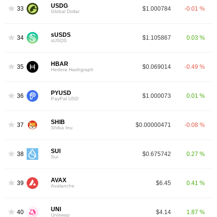
USDG
33
$1.000784
-0.01 %
Global Dollar
sUSDS
34
$1.105867
0.03 %
sUSDS
HBAR
35
$0.069014
-0.49 %
Hedera Hashgraph
PYUSD
36
$1.000073
0.01 %
PayPal USD
SHIB
37
$0.00000471
-0.08 %
Shiba Inu
SUI
38
$0.675742
0.27 %
Sui
AVAX
39
$6.45
0.41 %
Avalanche
UNI
40
$4.14
1.87 %
Uniswap