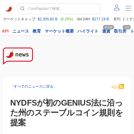
マーケットキャップ:
$2,305.82 B
(0.26%)
Vol 24H:
$277.19 B
BTC ドミナ
60706
374
API
ニュース
教育
マーケット概要
ハイライト
通貨
取引所
「すべてのニュースに戻る」
RSS
NYDFSが初のGENIUS法に沿っ
た州のステーブルコイン規則を
提案