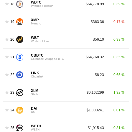
WBTC
18
$64,778.99
0.39 %
Wrapped Bitcoin
XMR
19
$363.36
-0.17 %
Monero
WBT
20
$56.10
0.39 %
WhiteBIT Coin
CBBTC
21
$64,768.32
0.35 %
Coinbase Wrapped BTC
LINK
22
$8.23
0.65 %
Chainlink
XLM
23
$0.162299
1.32 %
Stellar
DAI
24
$1.000241
0.01 %
Dai
WETH
25
$1,915.43
0.31 %
WETH