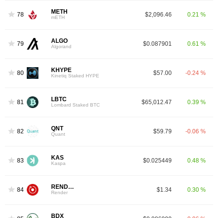
METH
78
$2,096.46
0.21 %
mETH
ALGO
79
$0.087901
0.61 %
Algorand
KHYPE
80
$57.00
-0.24 %
Kinetiq Staked HYPE
LBTC
81
$65,012.47
0.39 %
Lombard Staked BTC
QNT
82
$59.79
-0.06 %
Quant
KAS
83
$0.025449
0.48 %
Kaspa
RENDER
84
$1.34
0.30 %
Render
BDX