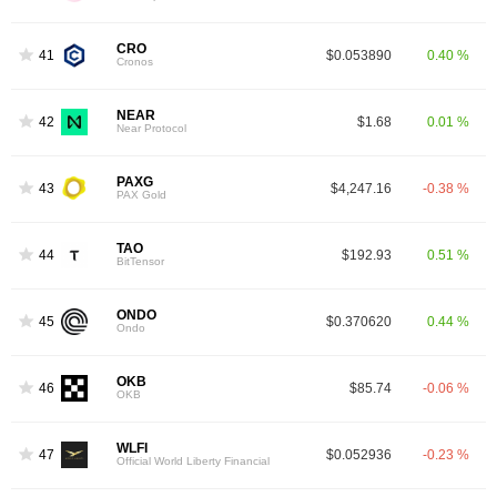
CRO
41
$0.053890
0.40 %
Cronos
NEAR
42
$1.68
0.01 %
Near Protocol
PAXG
43
$4,247.16
-0.38 %
PAX Gold
TAO
44
$192.93
0.51 %
BitTensor
ONDO
45
$0.370620
0.44 %
Ondo
OKB
46
$85.74
-0.06 %
OKB
WLFI
47
$0.052936
-0.23 %
Official World Liberty Financial