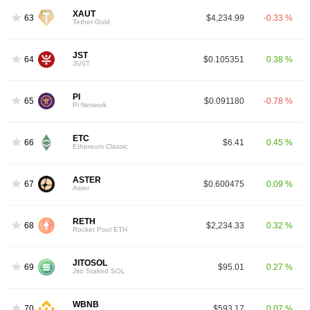
XAUT
63
$4,234.99
-0.33 %
Tether Gold
JST
64
$0.105351
0.38 %
JUST
PI
65
$0.091180
-0.78 %
Pi Network
ETC
66
$6.41
0.45 %
Ethereum Classic
ASTER
67
$0.600475
0.09 %
Aster
RETH
68
$2,234.33
0.32 %
Rocket Pool ETH
JITOSOL
69
$95.01
0.27 %
Jito Staked SOL
WBNB
70
$593.17
0.07 %