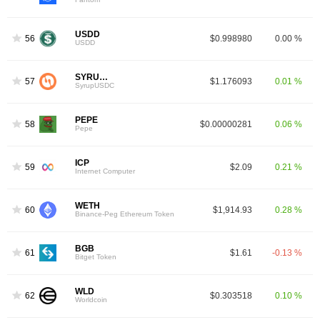
USDD
56
$0.998980
0.00 %
USDD
SYRUPUSDC
57
$1.176093
0.01 %
SyrupUSDC
PEPE
58
$0.00000281
0.06 %
Pepe
ICP
59
$2.09
0.21 %
Internet Computer
WETH
60
$1,914.93
0.28 %
Binance-Peg Ethereum Token
BGB
61
$1.61
-0.13 %
Bitget Token
WLD
62
$0.303518
0.10 %
Worldcoin