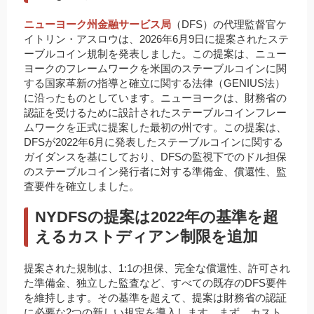
ニューヨーク州金融サービス局
（DFS）の代理監督官ケ
イトリン・アスロウは、2026年6月9日に提案されたステ
ーブルコイン規制を発表しました。この提案は、ニュー
ヨークのフレームワークを米国のステーブルコインに関
する国家革新の指導と確立に関する法律（GENIUS法）
に沿ったものとしています。ニューヨークは、財務省の
認証を受けるために設計されたステーブルコインフレー
ムワークを正式に提案した最初の州です。この提案は、
DFSが2022年6月に発表したステーブルコインに関する
ガイダンスを基にしており、DFSの監視下でのドル担保
のステーブルコイン発行者に対する準備金、償還性、監
査要件を確立しました。
NYDFSの提案は2022年の基準を超
えるカストディアン制限を追加
提案された規制は、1:1の担保、完全な償還性、許可され
た準備金、独立した監査など、すべての既存のDFS要件
を維持します。その基準を超えて、提案は財務省の認証
に必要な2つの新しい規定を導入します。まず、カスト