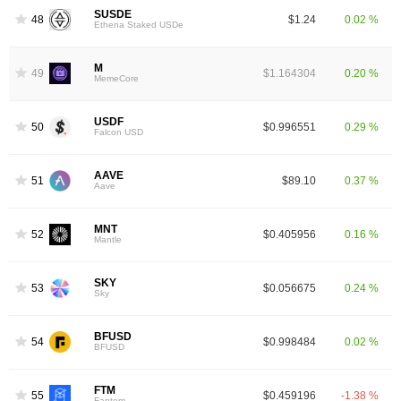
SUSDE
48
$1.24
0.02 %
Ethena Staked USDe
M
49
$1.164304
0.20 %
MemeCore
USDF
50
$0.996551
0.29 %
Falcon USD
AAVE
51
$89.10
0.37 %
Aave
MNT
52
$0.405956
0.16 %
Mantle
SKY
53
$0.056675
0.24 %
Sky
BFUSD
54
$0.998484
0.02 %
BFUSD
FTM
55
$0.459196
-1.38 %
Fantom