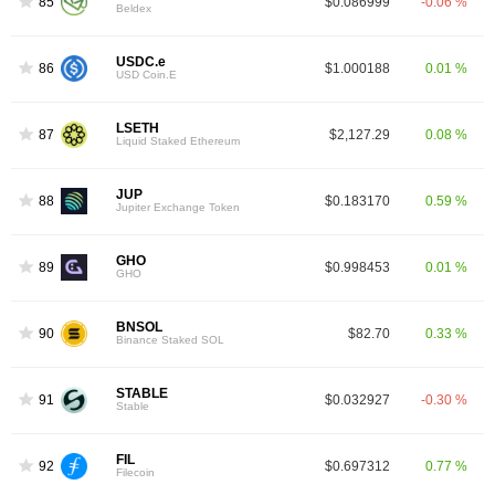
85
$0.086999
-0.06 %
Beldex
USDC.e
86
$1.000188
0.01 %
USD Coin.E
LSETH
87
$2,127.29
0.08 %
Liquid Staked Ethereum
JUP
88
$0.183170
0.59 %
Jupiter Exchange Token
GHO
89
$0.998453
0.01 %
GHO
BNSOL
90
$82.70
0.33 %
Binance Staked SOL
STABLE
91
$0.032927
-0.30 %
Stable
FIL
92
$0.697312
0.77 %
Filecoin