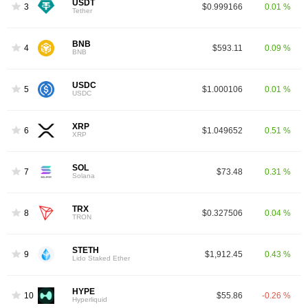
USDT
3
$0.999166
0.01 %
Tether
BNB
4
$593.11
0.09 %
BNB
USDC
5
$1.000106
0.01 %
USDC
XRP
6
$1.049652
0.51 %
XRP
SOL
7
$73.48
0.31 %
Solana
TRX
8
$0.327506
0.04 %
TRON
STETH
9
$1,912.45
0.43 %
Lido Staked Ether
HYPE
10
$55.86
-0.26 %
Hyperliquid