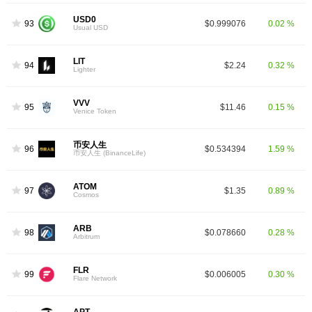
USD0
93
$0.999076
0.02 %
Usual USD
LIT
94
$2.24
0.32 %
Lighter
VVV
95
$11.46
0.15 %
Venice Token
币安人生
96
$0.534394
1.59 %
币安人生 (BinanceLife)
ATOM
97
$1.35
0.89 %
Cosmos
ARB
98
$0.078660
0.28 %
Arbitrum
FLR
99
$0.006005
0.30 %
Flare Network