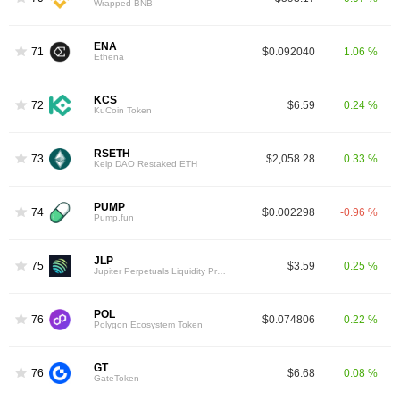
Wrapped BNB
ENA
71
$0.092040
1.06 %
Ethena
KCS
72
$6.59
0.24 %
KuCoin Token
RSETH
73
$2,058.28
0.33 %
Kelp DAO Restaked ETH
PUMP
74
$0.002298
-0.96 %
Pump.fun
JLP
75
$3.59
0.25 %
Jupiter Perpetuals Liquidity Provider Token
POL
76
$0.074806
0.22 %
Polygon Ecosystem Token
GT
76
$6.68
0.08 %
GateToken