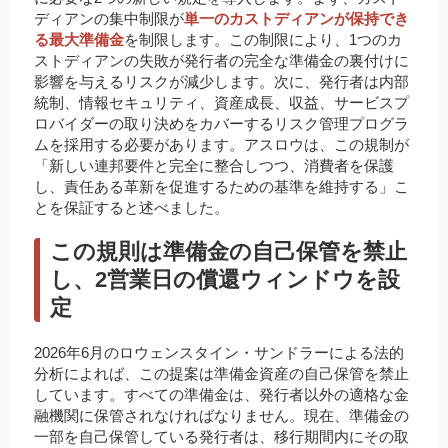
ディアンの集中制限が
単一のカストディアンが保持でき
る最大準備金
を制限します。この制限により、1つのカ
ストディアンの失敗が発行者の完全な準備金の裏付けに
影響を与えるリスクが減少します。次に、発行者は内部
統制、情報セキュリティ、資産成長、収益、サービスプ
ロバイダーの取り決めをカバーするリスク管理プログラ
ムを採用する必要があります。アスロウは、この規制が
「新しい連邦要件と完全に整合しつつ、消費者を保護
し、責任ある革新を促進するための基準を維持する」こ
とを保証すると述べました。
この規則は準備金の自己保管を禁止
し、2営業日の償還ウィンドウを設
定
2026年6月のロウェンスタイン・サンドラーによる法的
分析によれば、この提案は準備金資産の自己保管を禁止
しています。すべての準備金は、発行者以外の適格な金
融機関に保管されなければなりません。現在、準備金の
一部を自己保管している発行者は、移行期間内にその取