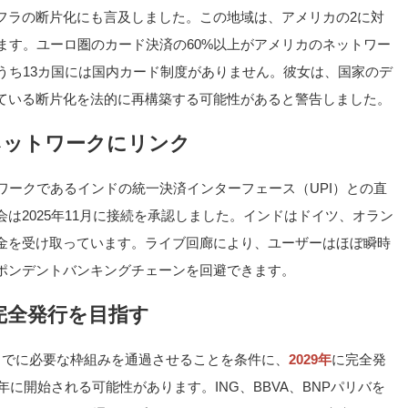
フラの断片化にも言及しました。この地域は、アメリカの2に対
ます。ユーロ圏のカード決済の60%以上がアメリカのネットワー
うち13カ国には国内カード制度がありません。彼女は、国家のデ
ている断片化を法的に再構築する可能性があると警告しました。
Iネットワークにリンク
ワークであるインドの統一決済インターフェース（UPI）との直
は2025年11月に接続を承認しました。インドはドイツ、オラン
金を受け取っています。ライブ回廊により、ユーザーはほぼ瞬時
ポンデントバンキングチェーンを回避できます。
完全発行を目指す
末までに必要な枠組みを通過させることを条件に、
2029年
に完全発
年に開始される可能性があります。ING、BBVA、BNPパリバを