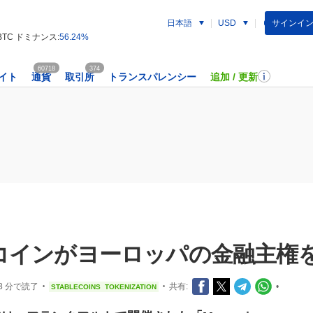
日本語
サインイン
USD
BTC ドミナンス:
56.24%
60718
374
イト
通貨
取引所
トランスパレンシー
追加 / 更新
コインがヨーロッパの金融主権
3 分で読了
共有:
•
STABLECOINS
TOKENIZATION
•
•