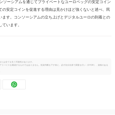
lisコンソーシアムを通じてプライベートなユーロペッグの安定コイン
ての安定コインを促進する理由は見かけほど強くないと述べ、民
います。コンソーシアムの立ち上げとデジタルユーロの到着との
しています。
または全てを失う可能性があります。
投資のアドバイスを構成するものではありません。投資判断を下す前に、必ず自分自身で調査を行い（DYOR）、資格のある
。