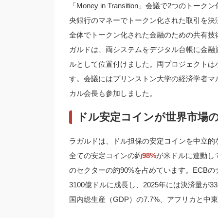
「Money in Transition」会議で2つ
央銀行のマネーでトークン化された取引を決
全体でトークン化された金融のための共有技
ガルドは、両システムをデジタル台帳に金融
ルとして位置付けました。両プロジェクトは
す。会議にはプリンストン大学の経済学者マ
カル会長も参加しました。
ドル安定コインが世界市場
ラガルドは、ドル担保の安定コインを中立的
全ての安定コインの約
98%
が米ドルに連動して
のセクターの約90%を占めています。ECB
3100億ドルに成長し、2025年には決済量
国内総生産（GDP）の7.7%、アフリカと中東