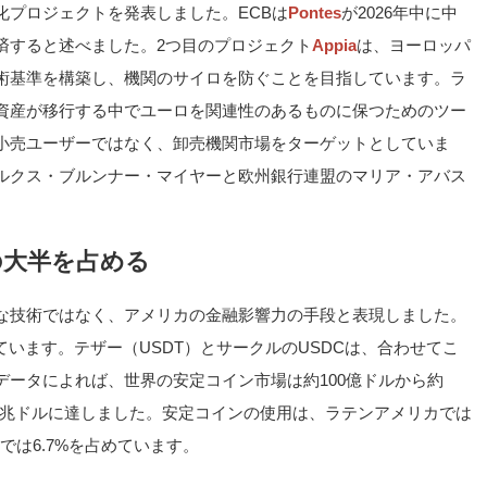
のトークン化プロジェクトを発表しました。ECBは
Pontes
が2026年中に中
済すると述べました。2つ目のプロジェクト
Appia
は、ヨーロッパ
術基準を構築し、機関のサイロを防ぐことを目指しています。ラ
資産が移行する中でユーロを関連性のあるものに保つためのツー
小売ユーザーではなく、卸売機関市場をターゲットとしていま
ルクス・ブルンナー・マイヤーと欧州銀行連盟のマリア・アバス
の大半を占める
な技術ではなく、アメリカの金融影響力の手段と表現しました。
います。テザー（USDT）とサークルのUSDCは、合わせてこ
のデータによれば、世界の安定コイン市場は約100億ドルから約
が33兆ドルに達しました。安定コインの使用は、ラテンアメリカでは
では6.7%を占めています。