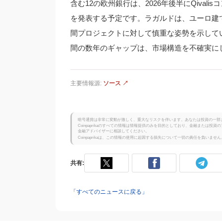
含む12の欧州銀行は、2026年後半にQiva
を発表する予定です。ラガルドは、ユーロ建
間プロジェクトに対して慎重な姿勢を示して
間の数年のギャップは、市場構造を不確実に
主要情報源:
ソース ↗
暗号通貨は非常に変動が激しく、重大なリスクを伴います。あなたは投資の一部
Coinpaprikaのすべての情報は情報提供のみを目的としており、金融または
金融アドバイザーに相談してください。
Coinpaprikaは、この情報の使用に起因する損失について一切の責任を負いません
共有:
「すべてのニュースに戻る」