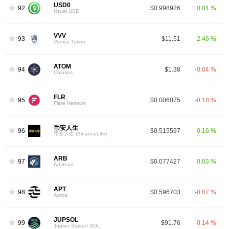
USD0
92
$0.998926
0.01 %
Usual USD
VVV
93
$11.51
2.46 %
Venice Token
ATOM
94
$1.38
-0.04 %
Cosmos
FLR
95
$0.006075
-0.18 %
Flare Network
币安人生
96
$0.515597
0.16 %
币安人生 (BinanceLife)
ARB
97
$0.077427
0.03 %
Arbitrum
APT
98
$0.596703
-0.07 %
Aptos
JUPSOL
99
$91.76
-0.14 %
Jupiter Staked SOL