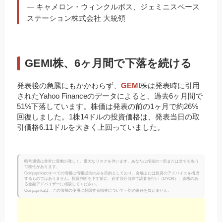
— キャメロン・ウィンクルボス、ジェミニスペース
ステーション株式会社 大統領
GEMI株、6ヶ月間で下落を続ける
発表後の急騰にもかかわらず、
GEMI
株は発表時に引用
されたYahoo Financeのデータによると、過去6ヶ月間で
51%下落しています。株価は発表の前の1ヶ月で約26%
回復しました。1株14ドルの投資価格は、発表当日の取
引価格6.11ドルを大きく上回っていました。
暗号通貨は非常に変動が激しく、重大なリスクを伴います。あなたは投資の一部または全てを失う
可能性があります。
Coinpaprikaのすべての情報は情報提供のみを目的としており、金融または投資のアドバイスを構成
するものではありません。投資判断を下す前に、必ず自分自身で調査を行い（DYOR）、資格のあ
る金融アドバイザーに相談してください。
Coinpaprikaは、この情報の使用に起因する損失について一切の責任を負いません。