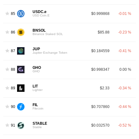
USDC.e
85
$0.999868
-0.01 %
USD Coin.E
BNSOL
86
$85.88
-0.23 %
Binance Staked SOL
JUP
87
$0.184559
-0.41 %
Jupiter Exchange Token
GHO
88
$0.998347
0.00 %
GHO
LIT
89
$2.33
-0.34 %
Lighter
FIL
90
$0.707860
-0.44 %
Filecoin
STABLE
91
$0.032570
-0.52 %
Stable