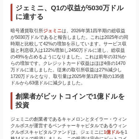
ジェミニ、Q1の収益が5030万ドル
に達する
暗号通貨取引所
ジェミニ
は、2026年第1四半期の総収益
が5030万ドルであると報告しました。これは2025年の同
時期と比較して42%の増加を示しています。サービス収
益と利息収入は122%増加し2450万ドルに達し、総収益
の49%を占めるようになりました。これは前年の31%か
らの増加です。クレジットカード収益はほぼ4倍の1470
万ドルに達しました。従来の取引所収益は27%減少し
1720万ドルとなり、取引量は2025年第1四半期の135億
ドルから63億ドルに減少しました。
創業者がビットコインで1億ドルを
投資
ジェミニの創業者であるキャメロンとタイラー・ウィン
クルボスが運営するベンチャーキャピタルであるウィン
クルボスキャピタルファンドは、ジェミニに
1億ドル
を1
株14ドルで投資しました。この投資は完全にビットコイ