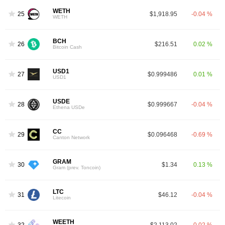
WETH
25
$1,918.95
-0.04 %
WETH
BCH
26
$216.51
0.02 %
Bitcoin Cash
USD1
27
$0.999486
0.01 %
USD1
USDE
28
$0.999667
-0.04 %
Ethena USDe
CC
29
$0.096468
-0.69 %
Canton Network
GRAM
30
$1.34
0.13 %
Gram (prev. Toncoin)
LTC
31
$46.12
-0.04 %
Litecoin
WEETH
32
$2,113.02
-0.02 %