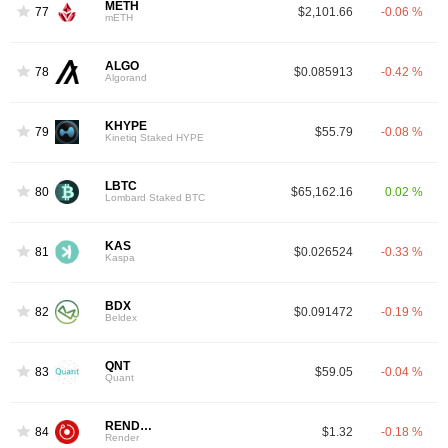
METH
77
$2,101.66
-0.06 %
mETH
ALGO
78
$0.085913
-0.42 %
Algorand
KHYPE
79
$55.79
-0.08 %
Kinetiq Staked HYPE
LBTC
80
$65,162.16
0.02 %
Lombard Staked BTC
KAS
81
$0.026524
-0.33 %
Kaspa
BDX
82
$0.091472
-0.19 %
Beldex
QNT
83
$59.05
-0.04 %
Quant
RENDER
84
$1.32
-0.18 %
Render