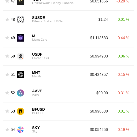
47
$0.051666
-0.29 %
Official World Liberty Financial
SUSDE
48
$1.24
0.01 %
Ethena Staked USDe
M
49
$1.118583
-0.44 %
MemeCore
USDF
50
$0.994903
0.06 %
Falcon USD
MNT
51
$0.424857
-0.15 %
Mantle
AAVE
52
$90.90
-0.31 %
Aave
BFUSD
53
$0.998630
0.01 %
BFUSD
SKY
54
$0.054256
-0.19 %
Sky