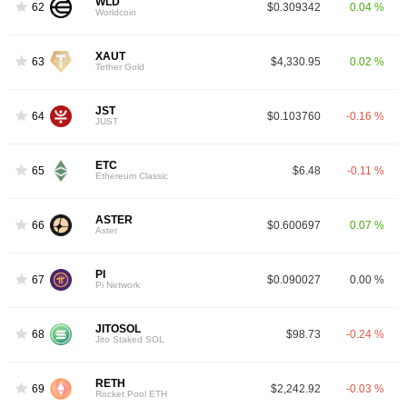
WLD
62
$0.309342
0.04 %
Worldcoin
XAUT
63
$4,330.95
0.02 %
Tether Gold
JST
64
$0.103760
-0.16 %
JUST
ETC
65
$6.48
-0.11 %
Ethereum Classic
ASTER
66
$0.600697
0.07 %
Aster
PI
67
$0.090027
0.00 %
Pi Network
JITOSOL
68
$98.73
-0.24 %
Jito Staked SOL
RETH
69
$2,242.92
-0.03 %
Rocket Pool ETH