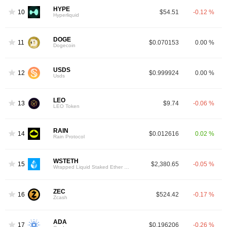
HYPE
10
$54.51
-0.12 %
Hyperliquid
DOGE
11
$0.070153
0.00 %
Dogecoin
USDS
12
$0.999924
0.00 %
Usds
LEO
13
$9.74
-0.06 %
LEO Token
RAIN
14
$0.012616
0.02 %
Rain Protocol
WSTETH
15
$2,380.65
-0.05 %
Wrapped Liquid Staked Ether 2.0
ZEC
16
$524.42
-0.17 %
Zcash
ADA
17
$0.196206
-0.26 %