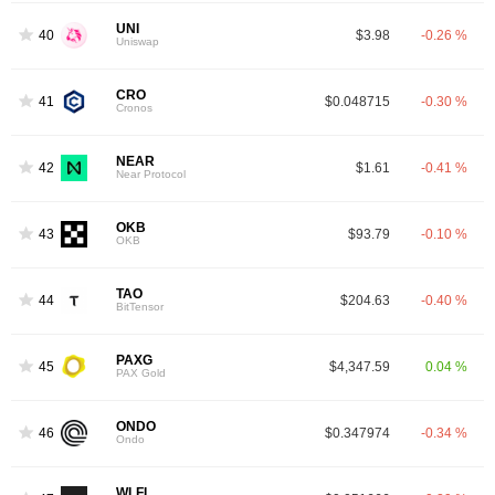
UNI
40
$3.98
-0.26 %
Uniswap
CRO
41
$0.048715
-0.30 %
Cronos
NEAR
42
$1.61
-0.41 %
Near Protocol
OKB
43
$93.79
-0.10 %
OKB
TAO
44
$204.63
-0.40 %
BitTensor
PAXG
45
$4,347.59
0.04 %
PAX Gold
ONDO
46
$0.347974
-0.34 %
Ondo
WLFI