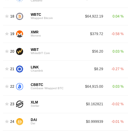
Cardano
WBTC
18
$64,922.19
0.04 %
Wrapped Bitcoin
XMR
19
$379.72
-0.58 %
Monero
WBT
20
$56.20
0.03 %
WhiteBIT Coin
LINK
21
$8.29
-0.27 %
Chainlink
CBBTC
22
$64,915.00
0.03 %
Coinbase Wrapped BTC
XLM
23
$0.162821
-0.02 %
Stellar
DAI
24
$0.999939
-0.01 %
Dai