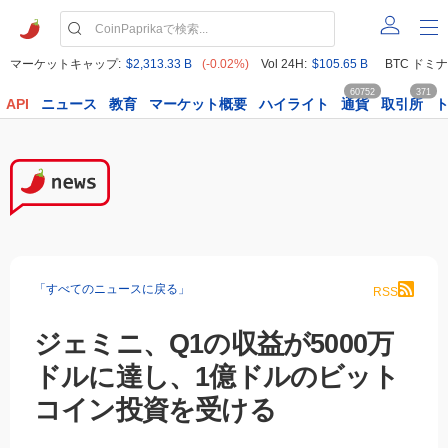
マーケットキャップ:
$2,313.33 B
(-0.02%)
Vol 24H:
$105.65 B
BTC ドミナ
60752
371
API
ニュース
教育
マーケット概要
ハイライト
通貨
取引所
「すべてのニュースに戻る」
RSS
ジェミニ、Q1の収益が5000万
ドルに達し、1億ドルのビット
コイン投資を受ける