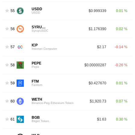
USDD
55
$0.999339
0.01 %
USDD
SYRUPUSDC
56
$1.176390
0.02 %
SyrupUSDC
ICP
57
$2.17
-0.14 %
Internet Computer
PEPE
58
$0.00000287
-0.26 %
Pepe
FTM
59
$0.427670
0.01 %
Fantom
WETH
60
$1,920.73
0.07 %
Binance-Peg Ethereum Token
BGB
61
$1.63
0.30 %
Bitget Token