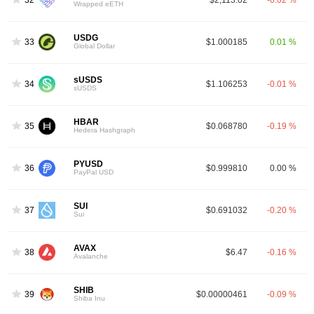
Wrapped eETH
USDG
33
$1.000185
0.01 %
Global Dollar
sUSDS
34
$1.106253
-0.01 %
sUSDS
HBAR
35
$0.068780
-0.19 %
Hedera Hashgraph
PYUSD
36
$0.999810
0.00 %
PayPal USD
SUI
37
$0.691032
-0.20 %
Sui
AVAX
38
$6.47
-0.16 %
Avalanche
SHIB
39
$0.00000461
-0.09 %
Shiba Inu