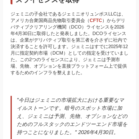
ジェミニの子会社であるジェミニオリュンポスLLCは、
アメリカ合衆国商品先物取引委員会（
CFTC
）からデリ
バティブクリアリング機関（DCO）ライセンスを2026
年4月30日に取得したと発表しました。DCOライセンス
は、企業がデリバティブ取引を第三者を介さずに社内で
決済することを許可します。ジェミニはすでに2025年12
月に指定契約市場（DCM）としての指定を受けていまし
た。この2つのライセンスにより、ジェミニは予測市
場、先物、オプションを直接プラットフォーム上で提供
するためのインフラを整えました。
"今日はジェミニの市場拡大における重要なマ
イルストーンです。暗号のスポット市場に加
え、ジェミニは予測、先物、オプションなどの
ためのフルスタックのエンドツーエンド市場を
持つことになりました。" 2026年4月30日。