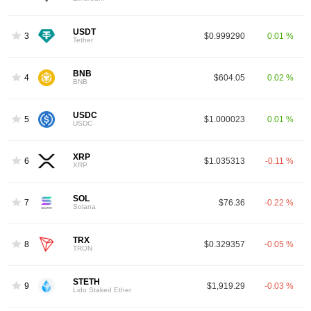
USDT
3
$0.999290
0.01 %
Tether
BNB
4
$604.05
0.02 %
BNB
USDC
5
$1.000023
0.01 %
USDC
XRP
6
$1.035313
-0.11 %
XRP
SOL
7
$76.36
-0.22 %
Solana
TRX
8
$0.329357
-0.05 %
TRON
STETH
9
$1,919.29
-0.03 %
Lido Staked Ether