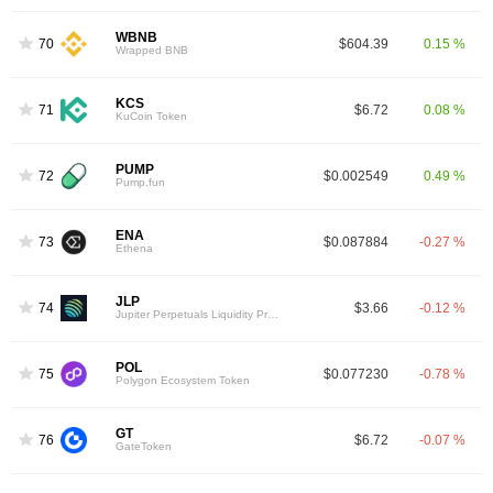
WBNB
70
$604.39
0.15 %
Wrapped BNB
KCS
71
$6.72
0.08 %
KuCoin Token
PUMP
72
$0.002549
0.49 %
Pump.fun
ENA
73
$0.087884
-0.27 %
Ethena
JLP
74
$3.66
-0.12 %
Jupiter Perpetuals Liquidity Provider Token
POL
75
$0.077230
-0.78 %
Polygon Ecosystem Token
GT
76
$6.72
-0.07 %
GateToken