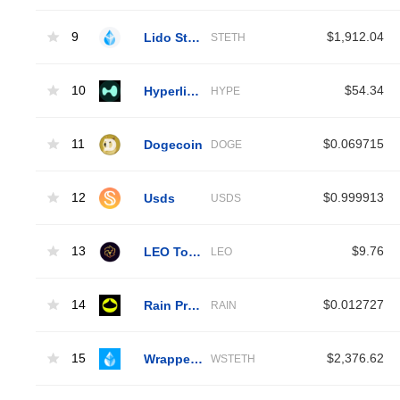
9
Lido Staked Ether
$1,912.04
STETH
10
Hyperliquid
$54.34
HYPE
11
Dogecoin
$0.069715
DOGE
12
Usds
$0.999913
USDS
13
LEO Token
$9.76
LEO
14
Rain Protocol
$0.012727
RAIN
15
Wrapped Liquid Staked Ether 2.0
$2,376.62
WSTETH