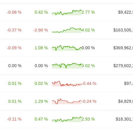
-0.08 %
0.42 %
2.77 %
$9,422,
-0.37 %
-2.98 %
4.02 %
$163,505,
-0.09 %
1.08 %
0.00 %
$369,962,
0.00 %
0.00 %
0.02 %
$279,602,
0.01 %
0.02 %
-0.44 %
$97,
0.01 %
1.29 %
-0.24 %
$4,829,
-0.11 %
0.47 %
2.93 %
$18,301,