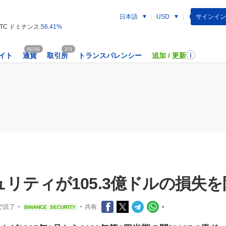
日本語
サインイン
USD
TC ドミナンス:
56.41%
60744
373
イト
通貨
取引所
トランスパレンシー
追加 / 更新
ュリティが105.3億ドルの損失
分で読了
共有:
•
BINANCE
SECURITY
•
•