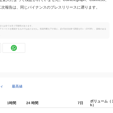
ての二次報告は、同じバイナンスのプレスリリースに遡ります。
または全てを失う可能性があります。
投資のアドバイスを構成するものではありません。投資判断を下す前に、必ず自分自身で調査を行い（DYOR）、資格のある
。
ィ
最高値
ボリューム（
1時間
24 時間
7日
H）