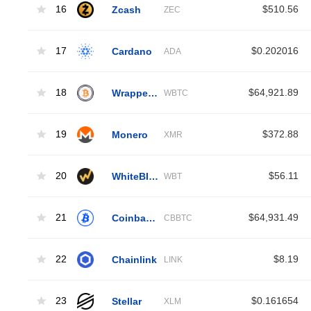
16
Zcash
$510.56
ZEC
17
Cardano
$0.202016
ADA
18
Wrapped Bitcoin
$64,921.89
WBTC
19
Monero
$372.88
XMR
20
WhiteBIT Coin
$56.11
WBT
21
Coinbase Wrapped BTC
$64,931.49
CBBTC
22
Chainlink
$8.19
LINK
23
Stellar
$0.161654
XLM