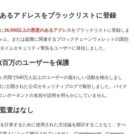
意のあるアドレスをブラックリストに登録
間に
36,000以上の悪意のあるアドレス
をブラックリストに登録しま
ャム、または盗難に関連するブロックチェーンウォレットの識別
アルタイムセキュリティ警告をユーザーに発信しました。
数百万のユーザーを保護
5ヶ月間で540万人以上のユーザーの疑わしい活動を検出しまし
10日に公開された公式セキュリティブログで報告しました。バイナ
Iコンポーネントの名前や説明を明らかにしていません。
部監査はなし
を計算するために使用された方法論を開示することなく、すべ
よって検証されていません。Cointelegraph、Coinness、