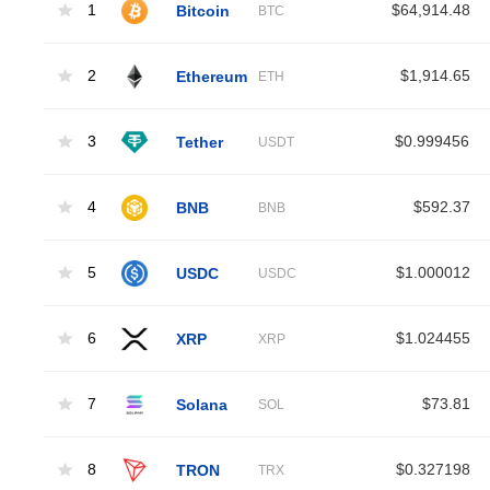
1
Bitcoin
$64,914.48
BTC
2
Ethereum
$1,914.65
ETH
3
Tether
$0.999456
USDT
4
BNB
$592.37
BNB
5
USDC
$1.000012
USDC
6
XRP
$1.024455
XRP
7
Solana
$73.81
SOL
8
TRON
$0.327198
TRX