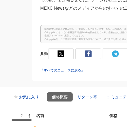
MEXC Newsなどのメディアからのすべ
暗号通貨は非常に変動が激しく、重大なリスクを伴います。あなたは投資の一部
Coinpaprikaのすべての情報は情報提供のみを目的としており、金融または
金融アドバイザーに相談してください。
Coinpaprikaは、この情報の使用に起因する損失について一切の責任を負いません
共有:
「すべてのニュースに戻る」
お気に入り
価格概要
リターン率
コミュニテ
#
名前
価格