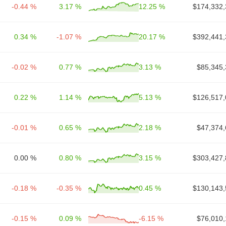
-0.44 %
3.17 %
12.25 %
$174,332,
0.34 %
-1.07 %
20.17 %
$392,441,
-0.02 %
0.77 %
3.13 %
$85,345,
0.22 %
1.14 %
5.13 %
$126,517,
-0.01 %
0.65 %
2.18 %
$47,374,
0.00 %
0.80 %
3.15 %
$303,427,
-0.18 %
-0.35 %
0.45 %
$130,143,
-0.15 %
0.09 %
-6.15 %
$76,010,