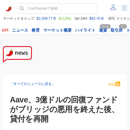
マーケットキャップ:
$2,309.77 B
(0.12%)
Vol 24H:
$92.70 B
BTC ドミナン
60748
371
API
ニュース
教育
マーケット概要
ハイライト
通貨
取引所
「すべてのニュースに戻る」
RSS
Aave、3億ドルの回復ファンド
がブリッジの悪用を終えた後、
貸付を再開