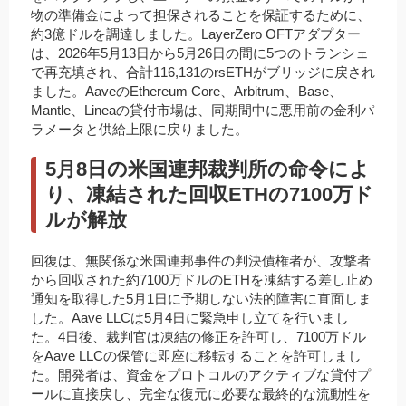
物の準備金によって担保されることを保証するために、
約3億ドルを調達しました。LayerZero OFTアダプター
は、2026年5月13日から5月26日の間に5つのトランシェ
で再充填され、合計116,131のrsETHがブリッジに戻され
ました。AaveのEthereum Core、Arbitrum、Base、
Mantle、Lineaの貸付市場は、同期間中に悪用前の金利パ
ラメータと供給上限に戻りました。
5月8日の米国連邦裁判所の命令によ
り、凍結された回収ETHの7100万ド
ルが解放
回復は、無関係な米国連邦事件の判決債権者が、攻撃者
から回収された約7100万ドルのETHを凍結する差し止め
通知を取得した5月1日に予期しない法的障害に直面しま
した。Aave LLCは5月4日に緊急申し立てを行いまし
た。4日後、裁判官は凍結の修正を許可し、7100万ドル
をAave LLCの保管に即座に移転することを許可しまし
た。開発者は、資金をプロトコルのアクティブな貸付プ
ールに直接戻し、完全な復元に必要な最終的な流動性を