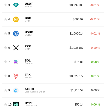
USDT
3
$0.999208
-0.01 %
Tether
BNB
4
$600.99
-0.21 %
BNB
USDC
5
$1.000014
-0.01 %
USDC
XRP
6
$1.035187
-0.10 %
XRP
SOL
7
$75.81
0.08 %
Solana
TRX
8
$0.329372
0.01 %
TRON
STETH
9
$1,914.52
0.00 %
Lido Staked Ether
HYPE
10
$55.14
0.06 %
Hyperliquid