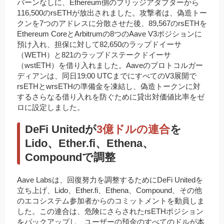
バーンなしに、Ethereum側のブリッジアダプターから
116,500のrsETHが放出されました。攻撃者は、偽造トー
クンを7つのアドレスに分散させた後、89,567のrsETHを
Ethereum CoreとArbitrumの8つのAave V3ポジションに
預け入れ、担保に対して82,650のラップドイーサ
（WETH）と821のラップドステークドイーサ
（wstETH）を借り入れました。Aaveのプロトコルガー
ディアンは、同日19:00 UTCまでにすべてのV3展開で
rsETHとwrsETHの準備金を凍結し、偽造トークンに対
するさらなる借り入れを防ぐために貸出対価値比率をゼ
ロに設定しました。
DeFi Unitedが
3億ドルの連合
を
Lido、Ether.fi、Ethena、
Compoundで調整
Aave Labsは、回復努力を調整するためにDeFi Unitedを
立ち上げ、Lido、Ether.fi、Ethena、Compound、その他
のエコシステム参加者からのコミットメントを動員しま
した。この連合は、危険にさらされたrsETHポジション
をバックアップし、ユーザーの預金のすべてのドルが本