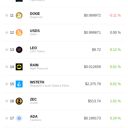
DOGE
11
$0.069972
-0.11 %
Dogecoin
USDS
12
$0.999871
0.00 %
Usds
LEO
13
$9.72
0.12 %
LEO Token
RAIN
14
$0.012659
0.01 %
Rain Protocol
WSTETH
15
$2,375.79
0.01 %
Wrapped Liquid Staked Ether 2.0
ZEC
16
$513.74
1.01 %
Zcash
ADA
17
$0.199173
0.24 %
Cardano