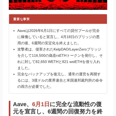
重要な事実
Aaveは2026年6月1日にすべての貸付プールが完全
に稼働していると宣言し、4月18日のブリッジの悪
用の後、6週間の安定化を終えました。
攻撃者は、侵害されたKelpDAO/LayerZeroブリッジ
を介して116,500の偽造rsETHトークンを発行し、そ
れに対して82,650 WETHと821 wstETHを借り入れ
ました。
完全なバックアップを復元し、通常の運営を再開す
るには、3億ドルの業界連合と米国連邦裁判所の命令
の両方が必要でした。
Aave、
6月1日
に完全な流動性の復
元を宣言し、6週間の回復努力を終