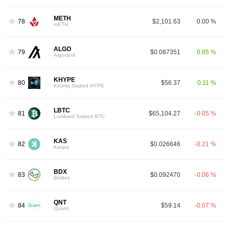
METH
78
$2,101.63
0.00 %
mETH
ALGO
79
$0.087351
0.05 %
Algorand
KHYPE
80
$56.37
0.11 %
Kinetiq Staked HYPE
LBTC
81
$65,104.27
-0.05 %
Lombard Staked BTC
KAS
82
$0.026646
-0.21 %
Kaspa
BDX
83
$0.092470
-0.06 %
Beldex
QNT
84
$59.14
-0.07 %
Quant