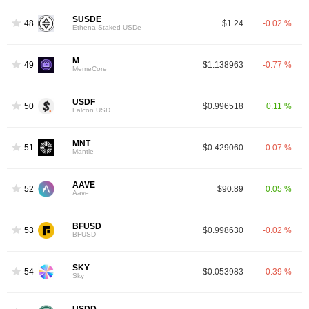
SUSDE
48
$1.24
-0.02 %
Ethena Staked USDe
M
49
$1.138963
-0.77 %
MemeCore
USDF
50
$0.996518
0.11 %
Falcon USD
MNT
51
$0.429060
-0.07 %
Mantle
AAVE
52
$90.89
0.05 %
Aave
BFUSD
53
$0.998630
-0.02 %
BFUSD
SKY
54
$0.053983
-0.39 %
Sky