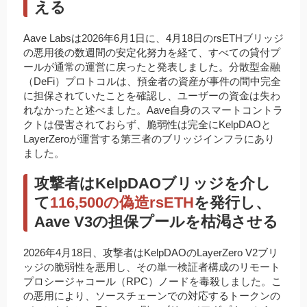
える
Aave Labsは2026年6月1日に、4月18日のrsETHブリッジ
の悪用後の数週間の安定化努力を経て、すべての貸付プ
ールが通常の運営に戻ったと発表しました。分散型金融
（DeFi）プロトコルは、預金者の資産が事件の間中完全
に担保されていたことを確認し、ユーザーの資金は失わ
れなかったと述べました。Aave自身のスマートコントラ
クトは侵害されておらず、脆弱性は完全にKelpDAOと
LayerZeroが運営する第三者のブリッジインフラにあり
ました。
攻撃者はKelpDAOブリッジを介し
て
116,500の偽造rsETH
を発行し、
Aave V3の担保プールを枯渇させる
2026年4月18日、攻撃者はKelpDAOのLayerZero V2ブリ
ッジの脆弱性を悪用し、その単一検証者構成のリモート
プロシージャコール（RPC）ノードを毒殺しました。こ
の悪用により、ソースチェーンでの対応するトークンの