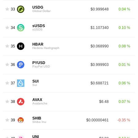
USDG
33
$0.999648
0.04 %
Global Dollar
sUSDS
34
$1.107340
0.10 %
sUSDS
HBAR
35
$0.068990
0.08 %
Hedera Hashgraph
PYUSD
36
$0.999903
0.01 %
PayPal USD
SUI
37
$0.688721
0.06 %
Sui
AVAX
38
$6.48
0.07 %
Avalanche
SHIB
39
$0.00000461
-0.35 %
Shiba Inu
UNI