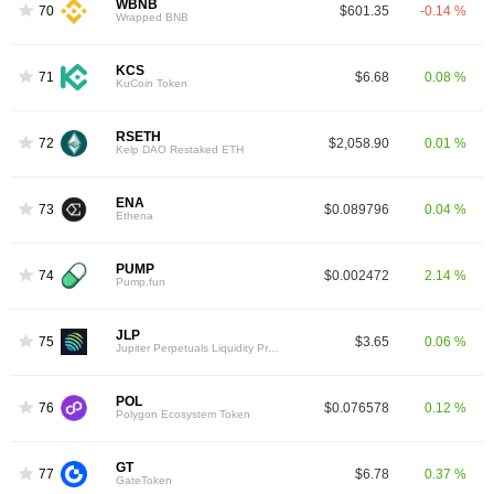
WBNB
70
$601.35
-0.14 %
Wrapped BNB
KCS
71
$6.68
0.08 %
KuCoin Token
RSETH
72
$2,058.90
0.01 %
Kelp DAO Restaked ETH
ENA
73
$0.089796
0.04 %
Ethena
PUMP
74
$0.002472
2.14 %
Pump.fun
JLP
75
$3.65
0.06 %
Jupiter Perpetuals Liquidity Provider Token
POL
76
$0.076578
0.12 %
Polygon Ecosystem Token
GT
77
$6.78
0.37 %
GateToken