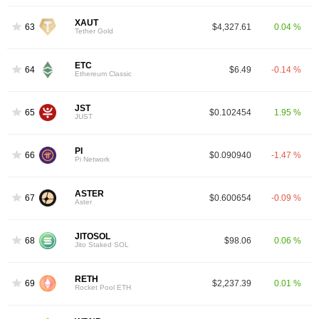
XAUT
63
$4,327.61
0.04 %
Tether Gold
ETC
64
$6.49
-0.14 %
Ethereum Classic
JST
65
$0.102454
1.95 %
JUST
PI
66
$0.090940
-1.47 %
Pi Network
ASTER
67
$0.600654
-0.09 %
Aster
JITOSOL
68
$98.06
0.06 %
Jito Staked SOL
RETH
69
$2,237.39
0.01 %
Rocket Pool ETH