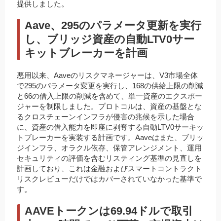
提供しました。
Aave、295のパラメータ更新を実行
し、ブリッジ資産の自動LTV0サー
キットブレーカーを計画
悪用以来、Aaveのリスクマネージャーは、V3市場全体
で295のパラメータ変更を実行し、168の供給上限の削減
と66の借入上限の削減を含めて、単一資産のエクスポー
ジャーを制限しました。プロトコルは、資産の基盤とな
るクロスチェーンインフラが侵害の兆候を示した場合
に、資産の借入能力を即座に剥奪する自動LTV0サーキッ
トブレーカーを実装する計画です。Aaveはまた、ブリッ
ジインフラ、オラクル依存、保管アレンジメント、運用
セキュリティの評価を含むリスティング基準の見直しを
計画しており、これは金融およびスマートコントラクト
リスクレビューだけではカバーされていなかった基準で
す。
AAVEトークンは69.94ドルで取引