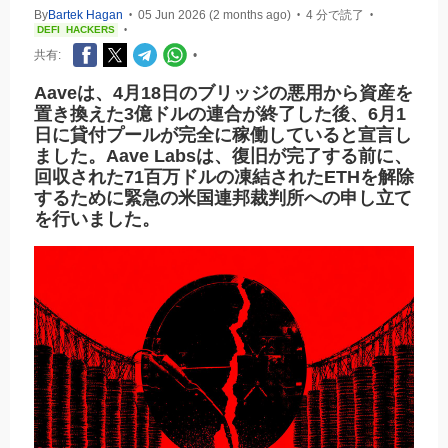
By
Bartek Hagan
05 Jun 2026 (2 months ago)
4 分で読了
•
•
•
DEFI
HACKERS
•
共有:
•
Aaveは、4月18日のブリッジの悪用から資産を
置き換えた3億ドルの連合が終了した後、6月1
日に貸付プールが完全に稼働していると宣言し
ました。Aave Labsは、復旧が完了する前に、
回収された71百万ドルの凍結されたETHを解除
するために緊急の米国連邦裁判所への申し立て
を行いました。