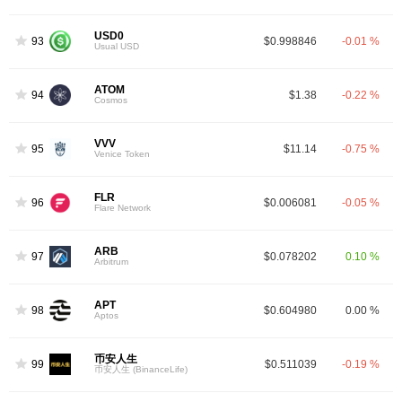
USD0
93
$0.998846
-0.01 %
Usual USD
ATOM
94
$1.38
-0.22 %
Cosmos
VVV
95
$11.14
-0.75 %
Venice Token
FLR
96
$0.006081
-0.05 %
Flare Network
ARB
97
$0.078202
0.10 %
Arbitrum
APT
98
$0.604980
0.00 %
Aptos
币安人生
99
$0.511039
-0.19 %
币安人生 (BinanceLife)