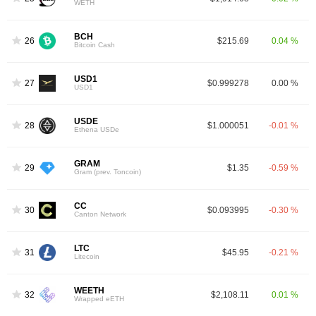
WETH
BCH
26
$215.69
0.04 %
Bitcoin Cash
USD1
27
$0.999278
0.00 %
USD1
USDE
28
$1.000051
-0.01 %
Ethena USDe
GRAM
29
$1.35
-0.59 %
Gram (prev. Toncoin)
CC
30
$0.093995
-0.30 %
Canton Network
LTC
31
$45.95
-0.21 %
Litecoin
WEETH
32
$2,108.11
0.01 %
Wrapped eETH