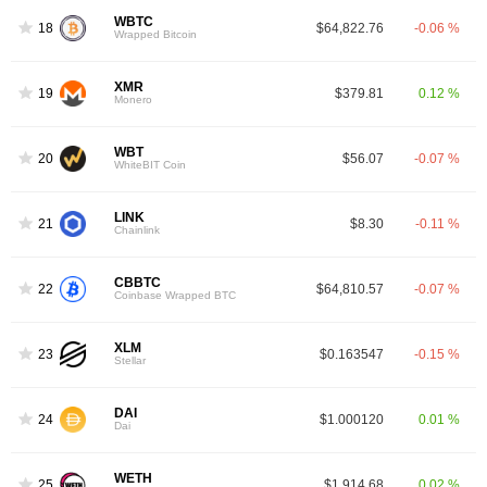
WBTC
18
$64,822.76
-0.06 %
Wrapped Bitcoin
XMR
19
$379.81
0.12 %
Monero
WBT
20
$56.07
-0.07 %
WhiteBIT Coin
LINK
21
$8.30
-0.11 %
Chainlink
CBBTC
22
$64,810.57
-0.07 %
Coinbase Wrapped BTC
XLM
23
$0.163547
-0.15 %
Stellar
DAI
24
$1.000120
0.01 %
Dai
WETH
25
$1,914.68
0.02 %