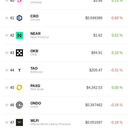
40
$3.98
0.13 %
Uniswap
CRO
41
$0.049389
-0.60 %
Cronos
NEAR
42
$1.62
0.52 %
Near Protocol
OKB
43
$94.91
0.10 %
OKB
TAO
44
$205.47
-0.31 %
BitTensor
PAXG
45
$4,342.53
0.05 %
PAX Gold
ONDO
46
$0.347462
-0.16 %
Ondo
WLFI
47
$0.051097
-0.18 %
Official World Liberty Financial