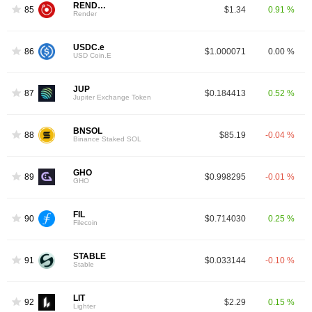
RENDER
85
$1.34
0.91 %
Render
USDC.e
86
$1.000071
0.00 %
USD Coin.E
JUP
87
$0.184413
0.52 %
Jupiter Exchange Token
BNSOL
88
$85.19
-0.04 %
Binance Staked SOL
GHO
89
$0.998295
-0.01 %
GHO
FIL
90
$0.714030
0.25 %
Filecoin
STABLE
91
$0.033144
-0.10 %
Stable
LIT
92
$2.29
0.15 %
Lighter