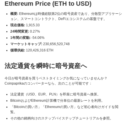
Ethereum Price (ETH to USD)
概要:
Ethereumは時価総額第2位の暗号資産であり、分散型アプリケーシ
ョン、スマートコントラクト、DeFiエコシステムの基盤です。
現在価格:
1,915.33
24時間変更:
0.27%
1年間の変動:
-54.06%
マーケットキャップ:
230,656,520,748
循環供給:
120,426,316 ETH
法定通貨を瞬時に暗号資産へ
今日が暗号資産を買うベストタイミングか気になっていませんか？
Coinpaprikaのコンバーターなら、次のことが可能です：
法定通貨（USD、EUR、PLN）を即座に暗号資産へ換算。
BitcoinおよびEthereum計算機で分単位の最新レートを利用。
「Bitcoinの買い方」「Ethereumの買い方」など初心者向けガイドを閲
覧。
その他の銘柄向けのステップバイステップチュートリアルを参照。