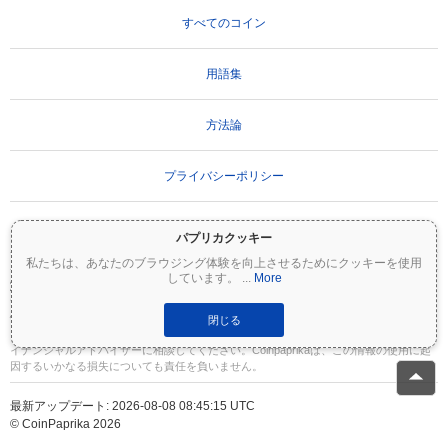
すべてのコイン
用語集
方法論
プライバシーポリシー
利用規約
パプリカクッキー
私たちは、あなたのブラウジング体験を向上させるためにクッキーを使用
しています。
...
More
重要な免責事項：
暗号資産は非常にボラティリティが高く、重大なリスクを伴いま
す。投資額の一部または全額を失う可能性があります。Coinpaprikaのすべての情報は
情報提供のみを目的としており、財務または投資のアドバイスを構成するものではあ
閉じる
りません。投資判断を行う前に、必ずご自身で調査（DYOR）を行い、資格のあるファ
イナンシャルアドバイザーに相談してください。Coinpaprikaは、この情報の使用に起
因するいかなる損失についても責任を負いません。
最新アップデート: 2026-08-08 08:45:15 UTC
© CoinPaprika 2026