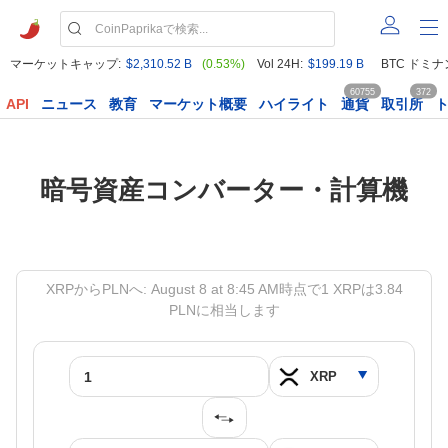
マーケットキャップ:
$2,310.52 B
(0.53%)
Vol 24H:
$199.19 B
BTC ドミナ
60755
372
API
ニュース
教育
マーケット概要
ハイライト
通貨
取引所
暗号資産コンバーター・計算機
XRPからPLNへ: August 8 at 8:45 AM時点で1 XRPは3.84
PLNに相当します