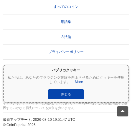
すべてのコイン
用語集
方法論
プライバシーポリシー
利用規約
パプリカクッキー
私たちは、あなたのブラウジング体験を向上させるためにクッキーを使用
しています。
...
More
重要な免責事項：
暗号資産は非常にボラティリティが高く、重大なリスクを伴いま
す。投資額の一部または全額を失う可能性があります。Coinpaprikaのすべての情報は
情報提供のみを目的としており、財務または投資のアドバイスを構成するものではあ
閉じる
りません。投資判断を行う前に、必ずご自身で調査（DYOR）を行い、資格のあるファ
イナンシャルアドバイザーに相談してください。Coinpaprikaは、この情報の使用に起
因するいかなる損失についても責任を負いません。
最新アップデート: 2026-08-10 19:51:47 UTC
© CoinPaprika 2026