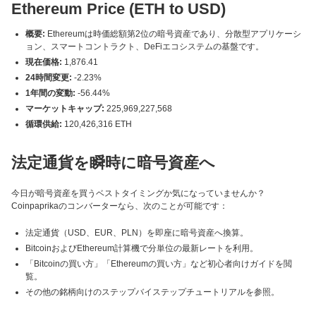
Ethereum Price (ETH to USD)
概要:
Ethereumは時価総額第2位の暗号資産であり、分散型アプリケーシ
ョン、スマートコントラクト、DeFiエコシステムの基盤です。
現在価格:
1,876.41
24時間変更:
-2.23%
1年間の変動:
-56.44%
マーケットキャップ:
225,969,227,568
循環供給:
120,426,316 ETH
法定通貨を瞬時に暗号資産へ
今日が暗号資産を買うベストタイミングか気になっていませんか？
Coinpaprikaのコンバーターなら、次のことが可能です：
法定通貨（USD、EUR、PLN）を即座に暗号資産へ換算。
BitcoinおよびEthereum計算機で分単位の最新レートを利用。
「Bitcoinの買い方」「Ethereumの買い方」など初心者向けガイドを閲
覧。
その他の銘柄向けのステップバイステップチュートリアルを参照。