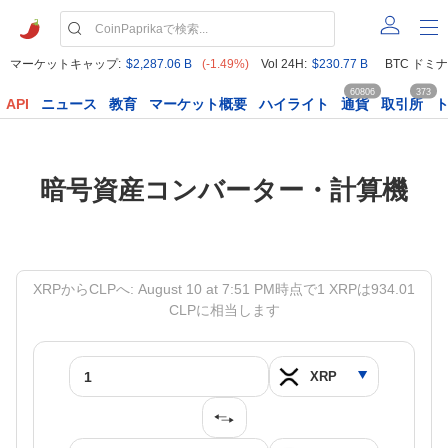
マーケットキャップ:
$2,287.06 B
(-1.49%)
Vol 24H:
$230.77 B
BTC ドミナ
60806
373
API
ニュース
教育
マーケット概要
ハイライト
通貨
取引所
暗号資産コンバーター・計算機
XRPからCLPへ: August 10 at 7:51 PM時点で1 XRPは934.01
CLPに相当します