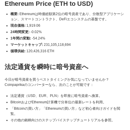
Ethereum Price (ETH to USD)
概要:
Ethereumは時価総額第2位の暗号資産であり、分散型アプリケーシ
ョン、スマートコントラクト、DeFiエコシステムの基盤です。
現在価格:
1,919.06
24時間変更:
-0.02%
1年間の変動:
-54.24%
マーケットキャップ:
231,105,118,694
循環供給:
120,426,316 ETH
法定通貨を瞬時に暗号資産へ
今日が暗号資産を買うベストタイミングか気になっていませんか？
Coinpaprikaのコンバーターなら、次のことが可能です：
法定通貨（USD、EUR、PLN）を即座に暗号資産へ換算。
BitcoinおよびEthereum計算機で分単位の最新レートを利用。
「Bitcoinの買い方」「Ethereumの買い方」など初心者向けガイドを閲
覧。
その他の銘柄向けのステップバイステップチュートリアルを参照。