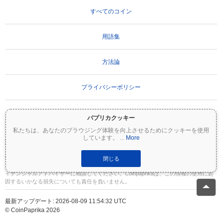
すべてのコイン
用語集
方法論
プライバシーポリシー
利用規約
パプリカクッキー
私たちは、あなたのブラウジング体験を向上させるためにクッキーを使用
しています。
...
More
重要な免責事項：
暗号資産は非常にボラティリティが高く、重大なリスクを伴いま
す。投資額の一部または全額を失う可能性があります。Coinpaprikaのすべての情報は
情報提供のみを目的としており、財務または投資のアドバイスを構成するものではあ
閉じる
りません。投資判断を行う前に、必ずご自身で調査（DYOR）を行い、資格のあるファ
イナンシャルアドバイザーに相談してください。Coinpaprikaは、この情報の使用に起
因するいかなる損失についても責任を負いません。
最新アップデート: 2026-08-09 11:54:32 UTC
© CoinPaprika 2026