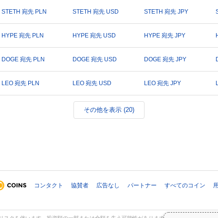
STETH 宛先 PLN
STETH 宛先 USD
STETH 宛先 JPY
HYPE 宛先 PLN
HYPE 宛先 USD
HYPE 宛先 JPY
DOGE 宛先 PLN
DOGE 宛先 USD
DOGE 宛先 JPY
LEO 宛先 PLN
LEO 宛先 USD
LEO 宛先 JPY
その他を表示 (20)
コンタクト
協賛者
広告なし
パートナー
すべてのコイン
スクを伴います。投資額の一部または全額を失う可能性があります。Coinpaprikaの