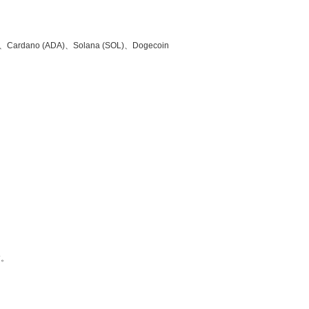
no (ADA)、Solana (SOL)、Dogecoin
す。