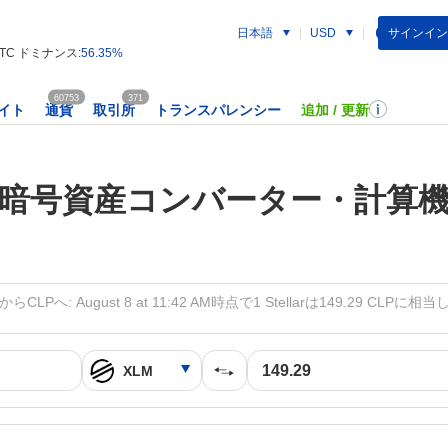
日本語
サインイン
USD
TC ドミナンス:
56.35%
60753
371
イト
通貨
取引所
トランスパレンシー
追加 / 更新
暗号資産コンバーター・計算
からCLPへ: August 8 at 11:42 AM時点で1 Stellarは149.29 CLPに相