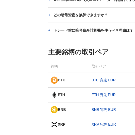
どの暗号資産を換算できますか？
トレード前に暗号資産計算機を使うべき理由は？
主要銘柄の取引ペア
銘柄
取引ペア
BTC
BTC 宛先 EUR
ETH
ETH 宛先 EUR
BNB
BNB 宛先 EUR
XRP
XRP 宛先 EUR