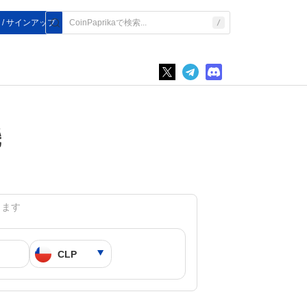
 / サインアップ
機
当します