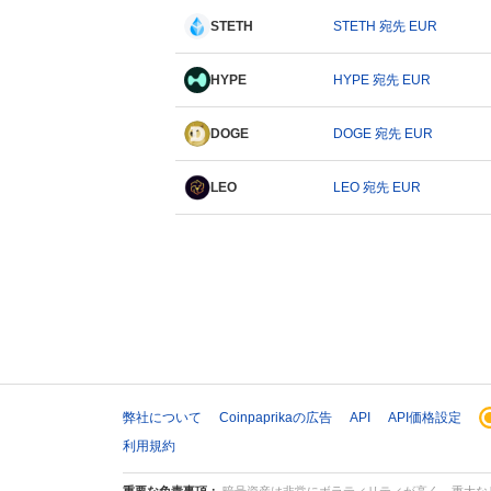
STETH
STETH 宛先 EUR
HYPE
HYPE 宛先 EUR
DOGE
DOGE 宛先 EUR
LEO
LEO 宛先 EUR
弊社について
Coinpaprikaの広告
API
API価格設定
利用規約
重要な免責事項：
暗号資産は非常にボラティリティが高く、重大なリ