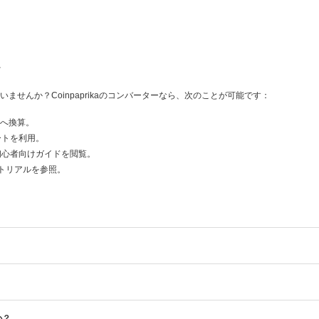
へ
せんか？Coinpaprikaのコンバーターなら、次のことが可能です：
産へ換算。
レートを利用。
など初心者向けガイドを閲覧。
トリアルを参照。
か？