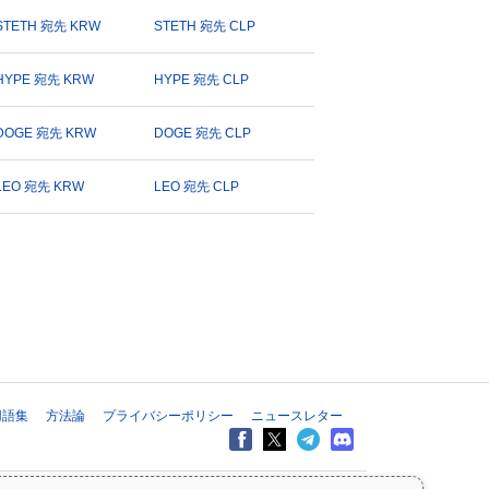
STETH 宛先 KRW
STETH 宛先 CLP
HYPE 宛先 KRW
HYPE 宛先 CLP
DOGE 宛先 KRW
DOGE 宛先 CLP
LEO 宛先 KRW
LEO 宛先 CLP
用語集
方法論
プライバシーポリシー
ニュースレター
すべての情報は情報提供のみを目的としており、財務または投資のアドバ