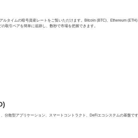
ムの暗号資産レートをご覧いただけます。Bitcoin (BTC)、Ethereum (ETH)、Carda
P などの取引ペアを簡単に追跡し、数秒で市場を把握できます。
D)
であり、分散型アプリケーション、スマートコントラクト、DeFiエコシステムの基盤で