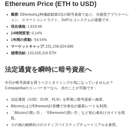
Ethereum Price (ETH to USD)
概要:
Ethereumは時価総額第2位の暗号資産であり、分散型アプリケーシ
ョン、スマートコントラクト、DeFiエコシステムの基盤です。
現在価格:
1,919.48
24時間変更:
0.14%
1年間の変動:
-54.54%
マーケットキャップ:
231,156,024,680
循環供給:
120,426,316 ETH
法定通貨を瞬時に暗号資産へ
今日が暗号資産を買うベストタイミングか気になっていませんか？
Coinpaprikaのコンバーターなら、次のことが可能です：
法定通貨（USD、EUR、PLN）を即座に暗号資産へ換算。
BitcoinおよびEthereum計算機で分単位の最新レートを利用。
「Bitcoinの買い方」「Ethereumの買い方」など初心者向けガイドを閲
覧。
その他の銘柄向けのステップバイステップチュートリアルを参照。