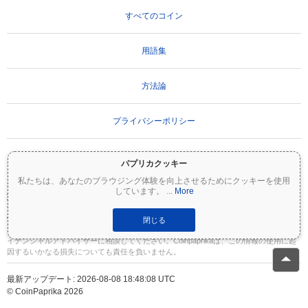
すべてのコイン
用語集
方法論
プライバシーポリシー
利用規約
パプリカクッキー
私たちは、あなたのブラウジング体験を向上させるためにクッキーを使用
しています。
...
More
重要な免責事項：
暗号資産は非常にボラティリティが高く、重大なリスクを伴いま
す。投資額の一部または全額を失う可能性があります。Coinpaprikaのすべての情報は
情報提供のみを目的としており、財務または投資のアドバイスを構成するものではあ
閉じる
りません。投資判断を行う前に、必ずご自身で調査（DYOR）を行い、資格のあるファ
イナンシャルアドバイザーに相談してください。Coinpaprikaは、この情報の使用に起
因するいかなる損失についても責任を負いません。
最新アップデート: 2026-08-08 18:48:08 UTC
© CoinPaprika 2026